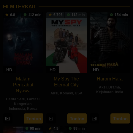
FILM TERKAIT
6.8
112 min
6.796
112 min
154 min
HD
HD
HD
Malam
My Spy The
Harom Hara
Pencabut
Eternal City
Aksi
,
Drama
,
Nyawa
Kejahatan
,
India
Aksi
,
Komedi
,
USA
Cerita Seru
,
Fantasi
,
14
Gnanasaga
18
Peter
Kengerian
,
Jun
Dwaraka
Indonesia
,
Korea
Jul
Segal
2024
2024
22
Sidharta
Tonton
Tonton
Tonton
May
Tata
98 min
4.9
99 min
2024