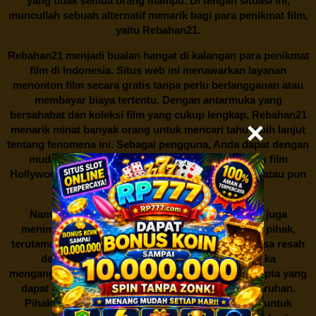
yang tidak semua orang mampu. Di tengah situasi ini,
muncullah sebuah alternatif menarik bagi para penikmat film,
yaitu
Rebahan21.
Rebahan21
menjadi bualan hangat di kalangan para penikmat
film di Indonesia. Situs web ini menawarkan layanan
menonton film secara gratis tanpa perlu berlangganan atau
membayar biaya tertentu. Dengan antarmuka yang
bersahabat dan koleksi film yang cukup lengkap,
Rebahan21
menarik minat banyak orang untuk mencari tahu lebih lanjut
tentang fenomena ini. Sebagai pengguna, Anda dapat dengan
mudah mencari film yang ingin ditonton, baik itu film
Hollywood terbaru, drama Korea yang sedang hits, atau pun
produksi film lokal dengan kualitas terbaik.
Namun, seperti halnya cerita manis,
Rebahan21
juga
menimbulkan kontroversi di industri film. Banyak pihak,
terutama produsen film dan pemilik hak cipta, merasa resah
dengan maraknya situs-situs seperti ini. Mereka
menganggapnya sebagai bentuk pelanggaran hak cipta yang
dapat merugikan industri perfilman secara keseluruhan.
Pihak berwenang pun turut terlibat dalam upaya untuk