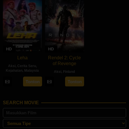
HD
HD
Leha
Rendel 2: Cycle
of Revenge
Aksi
,
Cerita Seru
,
Kejahatan
,
Malaysia
Aksi
,
Finland
11
Azaromi
28
Jesse
Tonton
Tonton
Apr
Ghozali
Jun
Haaja
2024
2024
SEARCH MOVIE