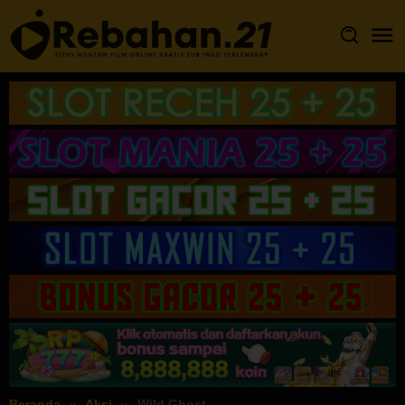
Loncat
ke
konten
Beranda
Aksi
Wild Ghost