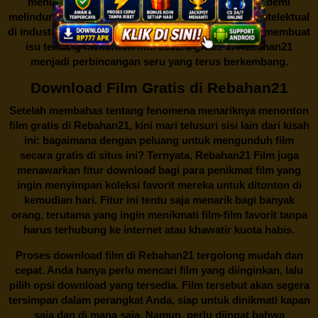
menutup situs-situs ilegal semacam Rebahan21 demi
melindungi keberlangsungan bisnis dan kekayaan intelektual
di industri hiburan. Konflik kepentingan inilah yang membuat
isu tentang menonton film secara gratis di
Rebahan21
menjadi perbincangan seru yang terus berkembang.
Download Film Gratis di Rebahan21
Setelah membahas tentang fenomena menariknya menonton
film gratis di
Rebahan21
, kini mari telusuri sisi lain dari kisah
ini: bagaimana dengan peluang untuk mengunduh film
secara gratis di situs ini? Ternyata, Rebahan21 Film juga
menawarkan fitur download bagi para penikmat film yang
ingin menyimpan koleksi favorit mereka untuk ditonton di
kemudian hari. Fitur ini tentu saja menarik bagi banyak
orang, terutama yang ingin menikmati film-film favorit tanpa
harus terhubung ke internet atau khawatir kuota habis.
Proses download film di
Rebahan21
tergolong mudah dan
cepat. Anda hanya perlu mencari film yang diinginkan, lalu
pilih opsi download yang tersedia. Film tersebut akan segera
tersimpan dalam perangkat Anda, siap untuk dinikmati kapan
saja dan di mana saja. Namun, perlu diingat bahwa