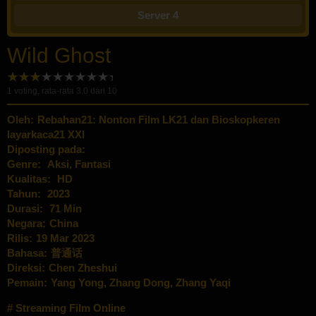
Server 4
Wild Ghost
1
voting, rata-rata
3.0
dari 10
Oleh:
Rebahan21: Nonton Film LK21 dan Bioskopkeren
layarkaca21 XXI
Diposting pada:
Genre:
Aksi
,
Fantasi
Kualitas:
HD
Tahun:
2023
Durasi:
71 Min
Negara:
China
Rilis:
19 Mar 2023
Bahasa:
普通话
Direksi:
Chen Zheshui
Pemain:
Yang Yong
,
Zhang Dong
,
Zhang Yaqi
Streaming Film Online