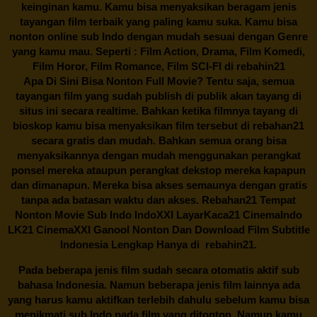
keinginan kamu. Kamu bisa menyaksikan beragam jenis
tayangan film terbaik yang paling kamu suka. Kamu bisa
nonton online sub Indo dengan mudah sesuai dengan Genre
yang kamu mau. Seperti : Film Action, Drama, Film Komedi,
Film Horor, Film Romance, Film SCI-FI di
rebahin21
Apa Di Sini Bisa Nonton Full Movie? Tentu saja, semua
tayangan film yang sudah publish di publik akan tayang di
situs ini secara realtime. Bahkan ketika filmnya tayang di
bioskop kamu bisa menyaksikan film tersebut di
rebahan21
secara gratis dan mudah. Bahkan semua orang bisa
menyaksikannya dengan mudah menggunakan perangkat
ponsel mereka ataupun perangkat dekstop mereka kapapun
dan dimanapun. Mereka bisa akses semaunya dengan gratis
tanpa ada batasan waktu dan akses.
Rebahan21
Tempat
Nonton Movie Sub Indo IndoXXI LayarKaca21 CinemaIndo
LK21 CinemaXXI Ganool Nonton Dan Download Film Subtitle
Indonesia Lengkap Hanya di
rebahin21.
Pada beberapa jenis film sudah secara otomatis aktif sub
bahasa Indonesia. Namun beberapa jenis film lainnya ada
yang harus kamu aktifkan terlebih dahulu sebelum kamu bisa
menikmati sub Indo pada film yang ditonton. Namun kamu