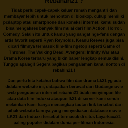
Rebahan21 ?
Tidak perlu capek-capek keluar rumah mengantri dan
membayar lebih untuk menonton di bioskop, cukup memiliki
pc/laptop atau smartphone dan koneksi internet, kamu sudah
bisa mengakses banyak film mulai dari film Action, Horror,
Comedy. Selain itu untuk kamu yang sangat nge-fans dengan
artis favorit seperti Ryan Reynolds, Keanu Reeves juga bisa
dicari filmnya termasuk film-film ngetop seperti Game of
Thrones, The Walking Dead, Avengers: Infinity War atau
Drama Korea terbaru yang bikin baper lengkap semua disini.
Tunggu apalagi! Segera bagikan pengalaman kamu nonton di
rebahin21
!
Dan perlu kita ketahui bahwa film dan drama
Lk21
yg ada
didalam website ini, didapatkan berawal dari Gudangmovie
web penguberan internet.
rebahin21
tidak menyimpan file
atau data film Indoxxi ataupun lk21 di server kami sendiri
melainkan kami hanya menangkap tautan link tersebut dari
pihak website lainnya yang menyediakan database movie
LK21
dan Indoxxi tersebut termasuk di situs
Layarkaca21
paling populer didalam dunia per-filman Indonesia.