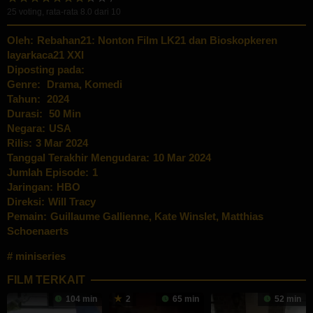
25
voting, rata-rata
8.0
dari 10
Oleh:
Rebahan21: Nonton Film LK21 dan Bioskopkeren
layarkaca21 XXI
Diposting pada:
Genre:
Drama
,
Komedi
Tahun:
2024
Durasi:
50 Min
Negara:
USA
Rilis:
3 Mar 2024
Tanggal Terakhir Mengudara:
10 Mar 2024
Jumlah Episode:
1
Jaringan:
HBO
Direksi:
Will Tracy
Pemain:
Guillaume Gallienne
,
Kate Winslet
,
Matthias
Schoenaerts
miniseries
FILM TERKAIT
104 min
2
65 min
52 min