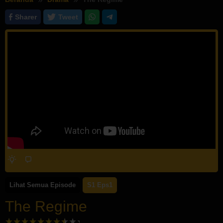
Sharer
Tweet
Lihat Semua Episode
S1 Eps1
The Regime