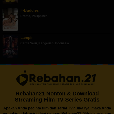
F-Buddies
Drama
,
Philippines
Lampir
Cerita Seru
,
Kengerian
,
Indonesia
Rebahan21 Nonton & Download
Streaming Film TV Series Gratis
Apakah Anda pecinta film dan serial TV? Jika iya, maka Anda
mungkin tidak asing lagi dengan
Rebahan21
. Situs streaming