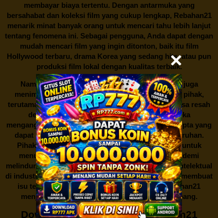
membayar biaya tertentu. Dengan antarmuka yang
bersahabat dan koleksi film yang cukup lengkap,
Rebahan21
menarik minat banyak orang untuk mencari tahu lebih lanjut
tentang fenomena ini. Sebagai pengguna, Anda dapat dengan
mudah mencari film yang ingin ditonton, baik itu film
Hollywood terbaru, drama Korea yang sedang hits, atau pun
produksi film lokal dengan kualitas terbaik.
Namun, seperti halnya cerita manis,
Rebahan21
juga
menimbulkan kontroversi di industri film. Banyak pihak,
terutama produsen film dan pemilik hak cipta, merasa resah
dengan maraknya situs-situs seperti ini. Mereka
menganggapnya sebagai bentuk pelanggaran hak cipta yang
dapat merugikan industri perfilman secara keseluruhan.
Pihak berwenang pun turut terlibat dalam upaya untuk
menutup situs-situs ilegal semacam Rebahan21 demi
melindungi keberlangsungan bisnis dan kekayaan intelektual
di industri hiburan. Konflik kepentingan inilah yang membuat
isu tentang menonton film secara gratis di
Rebahan21
menjadi perbincangan seru yang terus berkembang.
Download Film Gratis di Rebahan21