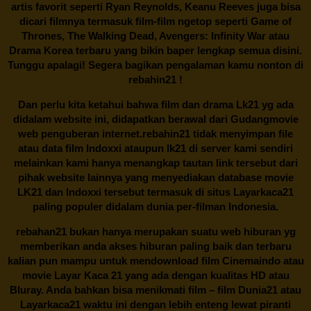
artis favorit seperti Ryan Reynolds, Keanu Reeves juga bisa
dicari filmnya termasuk film-film ngetop seperti Game of
Thrones, The Walking Dead, Avengers: Infinity War atau
Drama Korea terbaru yang bikin baper lengkap semua disini.
Tunggu apalagi! Segera bagikan pengalaman kamu nonton di
rebahin21
!
Dan perlu kita ketahui bahwa film dan drama
Lk21
yg ada
didalam website ini, didapatkan berawal dari Gudangmovie
web penguberan internet.
rebahin21
tidak menyimpan file
atau data film Indoxxi ataupun lk21 di server kami sendiri
melainkan kami hanya menangkap tautan link tersebut dari
pihak website lainnya yang menyediakan database movie
LK21
dan Indoxxi tersebut termasuk di situs
Layarkaca21
paling populer didalam dunia per-filman Indonesia.
rebahan21
bukan hanya merupakan suatu web hiburan yg
memberikan anda akses hiburan paling baik dan terbaru
kalian pun mampu untuk mendownload film Cinemaindo atau
movie Layar Kaca 21 yang ada dengan kualitas HD atau
Bluray. Anda bahkan bisa menikmati film – film
Dunia21
atau
Layarkaca21 waktu ini dengan lebih enteng lewat piranti