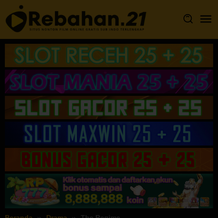
Loncat
ke
konten
Beranda
Drama
The Regime