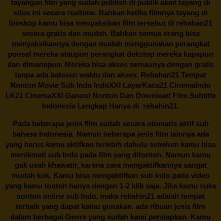
tayangan film yang sudah publish di publik akan tayang di
situs ini secara realtime. Bahkan ketika filmnya tayang di
bioskop kamu bisa menyaksikan film tersebut di
rebahan21
secara gratis dan mudah. Bahkan semua orang bisa
menyaksikannya dengan mudah menggunakan perangkat
ponsel mereka ataupun perangkat dekstop mereka kapapun
dan dimanapun. Mereka bisa akses semaunya dengan gratis
tanpa ada batasan waktu dan akses.
Rebahan21
Tempat
Nonton Movie Sub Indo IndoXXI LayarKaca21 CinemaIndo
LK21 CinemaXXI Ganool Nonton Dan Download Film Subtitle
Indonesia Lengkap Hanya di
rebahin21.
Pada beberapa jenis film sudah secara otomatis aktif sub
bahasa Indonesia. Namun beberapa jenis film lainnya ada
yang harus kamu aktifkan terlebih dahulu sebelum kamu bisa
menikmati sub Indo pada film yang ditonton. Namun kamu
gak usah khawatir, karena cara mengaktifkannya sangat
mudah kok. Kamu bisa mengaktifkan sub Indo pada video
yang kamu tonton hanya dengan 1-2 klik saja. Jika kamu suka
nonton online sub Indo, maka
rebahin21
adalah tempat
terbaik yang dapat kamu gunakan. ada ribuan jenis film
dalam berbagai Genre yang sudah kami persiapkan. Kamu