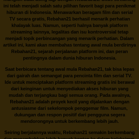
ini telah menjadi salah satu pilihan favorit bagi para penikmat
hiburan di Indonesia. Menawarkan beragam film dan serial
TV secara gratis,
Rebahan21
berhasil menarik perhatian
khalayak luas. Namun, seperti halnya banyak platform
streaming lainnya, legalitas dan isu kontroversial tetap
menjadi topik perbincangan yang menarik perhatian. Dalam
artikel ini, kami akan membahas tentang awal mula berdirinya
Rebahan21, sejarah perjalanan platform ini, dan peran
pentingnya dalam dunia hiburan Indonesia.
Saat berbicara tentang awal mula
Rebahan21
, tak bisa lepas
dari gairah dan semangat para pencinta film dan serial TV.
Ide untuk menciptakan platform streaming gratis ini berawal
dari keinginan untuk menyediakan akses hiburan yang
mudah dan terjangkau bagi semua orang. Pada awalnya,
Rebahan21 adalah proyek kecil yang dijalankan dengan
antusiasme dari sekelompok penggemar film. Namun,
dukungan dan respon positif dari pengguna segera
mendorongnya untuk berkembang lebih jauh.
Seiring berjalannya waktu,
Rebahan21
semakin berkembang
dan menambahkan lebih banyak konten ke dalam koleksinya.