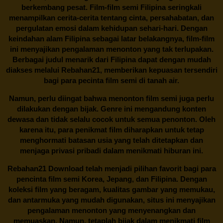
berkembang pesat. Film-film semi Filipina seringkali
menampilkan cerita-cerita tentang cinta, persahabatan, dan
pergulatan emosi dalam kehidupan sehari-hari. Dengan
keindahan alam Filipina sebagai latar belakangnya, film-film
ini menyajikan pengalaman menonton yang tak terlupakan.
Berbagai judul menarik dari Filipina dapat dengan mudah
diakses melalui
Rebahan21
, memberikan kepuasan tersendiri
bagi para pecinta film semi di tanah air.
Namun, perlu diingat bahwa menonton film semi juga perlu
dilakukan dengan bijak. Genre ini mengandung konten
dewasa dan tidak selalu cocok untuk semua penonton. Oleh
karena itu, para penikmat film diharapkan untuk tetap
menghormati batasan usia yang telah ditetapkan dan
menjaga privasi pribadi dalam menikmati hiburan ini.
Rebahan21
Download telah menjadi pilihan favorit bagi para
pencinta
film semi Korea
, Jepang, dan Filipina. Dengan
koleksi film yang beragam, kualitas gambar yang memukau,
dan antarmuka yang mudah digunakan, situs ini menyajikan
pengalaman menonton yang menyenangkan dan
memuaskan. Namun, tetaplah bijak dalam menikmati film