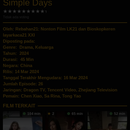
Simple Days
Tidak ada voting
Oleh:
Rebahan21: Nonton Film LK21 dan Bioskopkeren
layarkaca21 XXI
Diposting pada:
Genre:
Drama
,
Keluarga
Tahun:
2024
Durasi:
45 Min
Negara:
China
Rilis:
14 Mar 2024
Tanggal Terakhir Mengudara:
16 Mar 2024
Jumlah Episode:
26
Jaringan:
Dragon TV
,
Tencent Video
,
Zhejiang Television
Pemain:
Chen Xiao
,
Sa Rina
,
Tong Yao
FILM TERKAIT
104 min
2
65 min
52 min