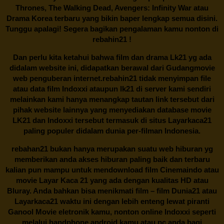
Thrones, The Walking Dead, Avengers: Infinity War atau
Drama Korea terbaru yang bikin baper lengkap semua disini.
Tunggu apalagi! Segera bagikan pengalaman kamu nonton di
rebahin21
!
Dan perlu kita ketahui bahwa film dan drama
Lk21
yg ada
didalam website ini, didapatkan berawal dari Gudangmovie
web penguberan internet.
rebahin21
tidak menyimpan file
atau data film Indoxxi ataupun lk21 di server kami sendiri
melainkan kami hanya menangkap tautan link tersebut dari
pihak website lainnya yang menyediakan database movie
LK21
dan Indoxxi tersebut termasuk di situs
Layarkaca21
paling populer didalam dunia per-filman Indonesia.
rebahan21
bukan hanya merupakan suatu web hiburan yg
memberikan anda akses hiburan paling baik dan terbaru
kalian pun mampu untuk mendownload film Cinemaindo atau
movie Layar Kaca 21 yang ada dengan kualitas HD atau
Bluray. Anda bahkan bisa menikmati film – film
Dunia21
atau
Layarkaca21 waktu ini dengan lebih enteng lewat piranti
Ganool Movie eletronik kamu, nonton online Indoxxi seperti
melalui handphone android kamu atau pc anda bagi