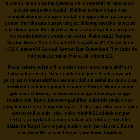
bioskop kamu bisa menyaksikan film tersebut di
rebahan21
secara gratis dan mudah. Bahkan semua orang bisa
menyaksikannya dengan mudah menggunakan perangkat
ponsel mereka ataupun perangkat dekstop mereka kapapun
dan dimanapun. Mereka bisa akses semaunya dengan gratis
tanpa ada batasan waktu dan akses.
Rebahan21
Tempat
Nonton Movie Sub Indo IndoXXI LayarKaca21 CinemaIndo
LK21 CinemaXXI Ganool Nonton Dan Download Film Subtitle
Indonesia Lengkap Hanya di
rebahin21.
Pada beberapa jenis film sudah secara otomatis aktif sub
bahasa Indonesia. Namun beberapa jenis film lainnya ada
yang harus kamu aktifkan terlebih dahulu sebelum kamu bisa
menikmati sub Indo pada film yang ditonton. Namun kamu
gak usah khawatir, karena cara mengaktifkannya sangat
mudah kok. Kamu bisa mengaktifkan sub Indo pada video
yang kamu tonton hanya dengan 1-2 klik saja. Jika kamu suka
nonton online sub Indo, maka
rebahin21
adalah tempat
terbaik yang dapat kamu gunakan. ada ribuan jenis film
dalam berbagai Genre yang sudah kami persiapkan. Kamu
bisa memilih sesuai dengan yang kamu inginkan