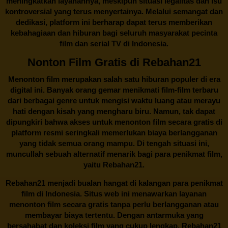
meningkatkan layanannya, meskipun situasi legalitas dan isu
kontroversial yang terus menyertainya. Melalui semangat dan
dedikasi, platform ini berharap dapat terus memberikan
kebahagiaan dan hiburan bagi seluruh masyarakat pecinta
film dan serial TV di Indonesia.
Nonton Film Gratis di Rebahan21
Menonton film merupakan salah satu hiburan populer di era
digital ini. Banyak orang gemar menikmati film-film terbaru
dari berbagai genre untuk mengisi waktu luang atau merayu
hati dengan kisah yang mengharu biru. Namun, tak dapat
dipungkiri bahwa akses untuk menonton film secara gratis di
platform resmi seringkali memerlukan biaya berlangganan
yang tidak semua orang mampu. Di tengah situasi ini,
muncullah sebuah alternatif menarik bagi para penikmat film,
yaitu
Rebahan21.
Rebahan21
menjadi bualan hangat di kalangan para penikmat
film di Indonesia. Situs web ini menawarkan layanan
menonton film secara gratis tanpa perlu berlangganan atau
membayar biaya tertentu. Dengan antarmuka yang
bersahabat dan koleksi film yang cukup lengkap,
Rebahan21