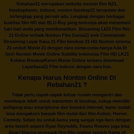
Rebahan21
merupakan website nonton film lk21,
bioskopkeren, indoxxi, nonton bioskop21 terupdate dan
terlengkap yang pernah ada. Lengkap dengan berbagai
kualitas film HD dan BLU-Ray yang tentunya akan menemani
hari-hari anda yang membosankan. Streaming Lk21 Film film
21 Online terbaik Nonton Film Dunia21 web Cinemaindo
Streaming Layar Kaca 21 Film bioskop 21 HD Nonton sinema
21 unduh Movie 21 dengan cara cuma-cuma hanya Ada Di
Sini! Nonton Movie Online Subtitle Indonesia Film HD LK21
Koleksi BioskopKeren Movie Online terbaru download
Layarkaca21 Film Indoxxi dengan cara free.
Kenapa Harus Nonton Online Di
Rebahan21 ?
Tidak perlu capek-capek keluar rumah mengantri dan
membayar lebih untuk menonton di bioskop, cukup memiliki
pc/laptop atau smartphone dan koneksi internet, kamu sudah
bisa mengakses banyak film mulai dari film Action, Horror,
Comedy. Selain itu untuk kamu yang sangat nge-fans dengan
artis favorit seperti Ryan Reynolds, Keanu Reeves juga bisa
dicari filmnya termasuk film-film ngetop seperti Game of