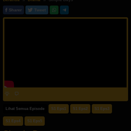
Sharer
Tweet
Lihat Semua Episode
S1 Eps1
S1 Eps2
S1 Eps3
S1 Eps4
S1 Eps5