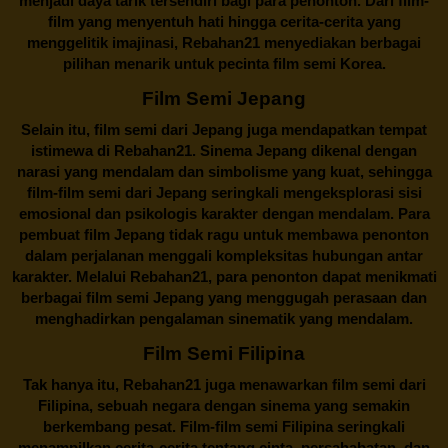
menjadi daya tarik tersendiri bagi para penonton. Dari film-
film yang menyentuh hati hingga cerita-cerita yang
menggelitik imajinasi,
Rebahan21
menyediakan berbagai
pilihan menarik untuk pecinta film semi Korea.
Film Semi Jepang
Selain itu,
film semi dari Jepang
juga mendapatkan tempat
istimewa di Rebahan21. Sinema Jepang dikenal dengan
narasi yang mendalam dan simbolisme yang kuat, sehingga
film-film semi dari Jepang seringkali mengeksplorasi sisi
emosional dan psikologis karakter dengan mendalam. Para
pembuat film Jepang tidak ragu untuk membawa penonton
dalam perjalanan menggali kompleksitas hubungan antar
karakter. Melalui
Rebahan21
, para penonton dapat menikmati
berbagai
film semi Jepang
yang menggugah perasaan dan
menghadirkan pengalaman sinematik yang mendalam.
Film Semi Filipina
Tak hanya itu,
Rebahan21
juga menawarkan film semi dari
Filipina, sebuah negara dengan sinema yang semakin
berkembang pesat. Film-film semi Filipina seringkali
menampilkan cerita-cerita tentang cinta, persahabatan, dan