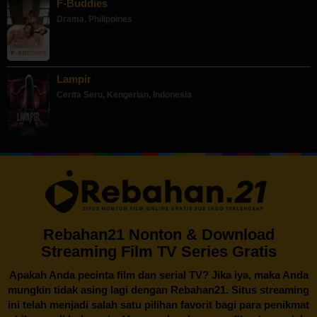
F-Buddies
Drama
,
Philippines
Lampir
Cerita Seru
,
Kengerian
,
Indonesia
Rebahan21 Nonton & Download
Streaming Film TV Series Gratis
Apakah Anda pecinta film dan serial TV? Jika iya, maka Anda
mungkin tidak asing lagi dengan
Rebahan21
. Situs streaming
ini telah menjadi salah satu pilihan favorit bagi para penikmat