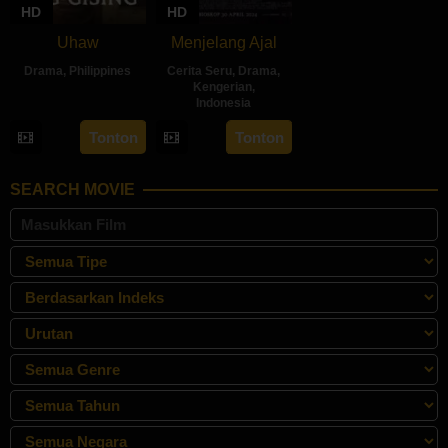
HD
HD
Uhaw
Menjelang Ajal
Drama
,
Philippines
Cerita Seru
,
Drama
,
Kengerian
,
30
Bobby
Indonesia
Aug
Bonifacio
30
Hadrah
Tonton
Tonton
2024
Apr
Daeng
2024
Ratu
SEARCH MOVIE