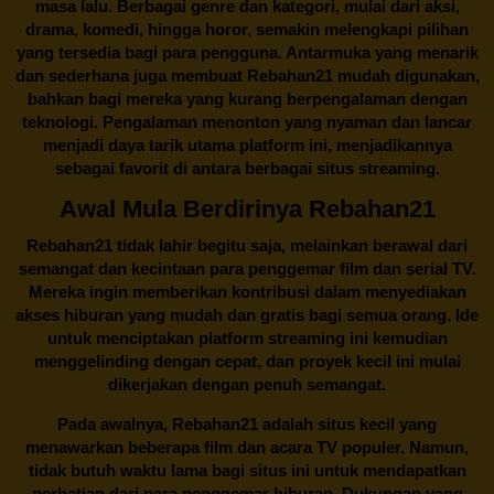
masa lalu. Berbagai genre dan kategori, mulai dari aksi,
drama, komedi, hingga horor, semakin melengkapi pilihan
yang tersedia bagi para pengguna. Antarmuka yang menarik
dan sederhana juga membuat
Rebahan21
mudah digunakan,
bahkan bagi mereka yang kurang berpengalaman dengan
teknologi. Pengalaman menonton yang nyaman dan lancar
menjadi daya tarik utama platform ini, menjadikannya
sebagai favorit di antara berbagai situs streaming.
Awal Mula Berdirinya Rebahan21
Rebahan21
tidak lahir begitu saja, melainkan berawal dari
semangat dan kecintaan para penggemar film dan serial TV.
Mereka ingin memberikan kontribusi dalam menyediakan
akses hiburan yang mudah dan gratis bagi semua orang. Ide
untuk menciptakan platform streaming ini kemudian
menggelinding dengan cepat, dan proyek kecil ini mulai
dikerjakan dengan penuh semangat.
Pada awalnya,
Rebahan21
adalah situs kecil yang
menawarkan beberapa film dan acara TV populer. Namun,
tidak butuh waktu lama bagi situs ini untuk mendapatkan
perhatian dari para penggemar hiburan. Dukungan yang