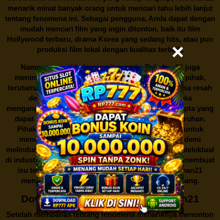
menarik minat banyak orang untuk mencari tahu lebih lanjut
tentang fenomena ini. Sebagai pengguna, Anda dapat dengan
mudah mencari film yang ingin ditonton, baik itu film
Hollywood terbaru, drama Korea yang sedang hits, atau pun
produksi film lokal dengan kualitas terbaik.
Namun, seperti halnya cerita manis,
Rebahan21
juga
menimbulkan kontroversi di industri film. Banyak pihak,
terutama produsen film dan pemilik hak cipta, merasa resah
dengan maraknya situs-situs seperti ini. Mereka
menganggapnya sebagai bentuk pelanggaran hak cipta yang
dapat merugikan industri perfilman secara keseluruhan.
Pihak berwenang pun turut terlibat dalam upaya untuk
menutup situs-situs ilegal semacam Rebahan21 demi
melindungi keberlangsungan bisnis dan kekayaan intelektual
di industri hiburan. Konflik kepentingan inilah yang membuat
isu tentang menonton film secara gratis di
Rebahan21
menjadi perbincangan seru yang terus berkembang.
Download Film Gratis di Rebahan21
Setelah membahas tentang fenomena menariknya menonton