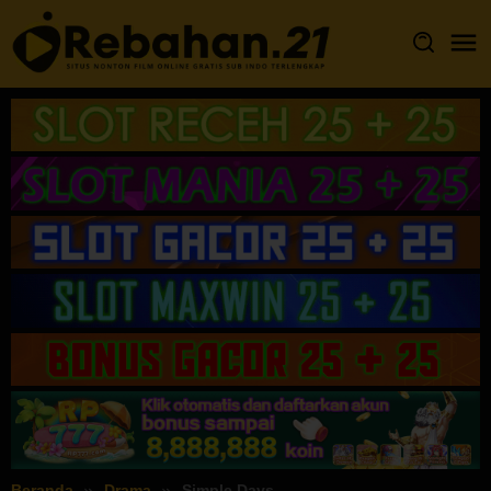
Loncat
ke
konten
Beranda
Drama
Simple Days