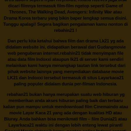
dicari filmnya termasuk film-film ngetop seperti Game of
Thrones, The Walking Dead, Avengers: Infinity War atau
Drama Korea terbaru yang bikin baper lengkap semua disini.
Tunggu apalagi! Segera bagikan pengalaman kamu nonton di
rebahin21
!
Dan perlu kita ketahui bahwa film dan drama
Lk21
yg ada
didalam website ini, didapatkan berawal dari Gudangmovie
web penguberan internet.
rebahin21
tidak menyimpan file
atau data film Indoxxi ataupun lk21 di server kami sendiri
melainkan kami hanya menangkap tautan link tersebut dari
pihak website lainnya yang menyediakan database movie
LK21
dan Indoxxi tersebut termasuk di situs
Layarkaca21
paling populer didalam dunia per-filman Indonesia.
rebahan21
bukan hanya merupakan suatu web hiburan yg
memberikan anda akses hiburan paling baik dan terbaru
kalian pun mampu untuk mendownload film Cinemaindo atau
movie Layar Kaca 21 yang ada dengan kualitas HD atau
Bluray. Anda bahkan bisa menikmati film – film
Dunia21
atau
Layarkaca21 waktu ini dengan lebih enteng lewat piranti