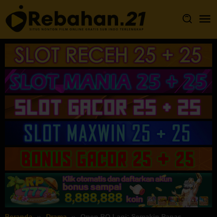
Loncat
ke
konten
Beranda
Drama
Open BO Lagi: Semakin Panas,