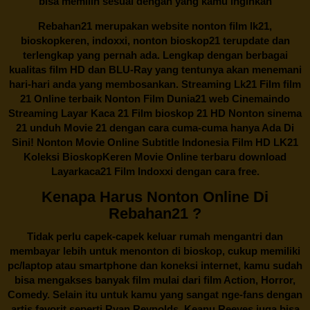
bisa memilih sesuai dengan yang kamu inginkan
Rebahan21
merupakan website nonton film lk21,
bioskopkeren, indoxxi, nonton bioskop21 terupdate dan
terlengkap yang pernah ada. Lengkap dengan berbagai
kualitas film HD dan BLU-Ray yang tentunya akan menemani
hari-hari anda yang membosankan. Streaming Lk21 Film film
21 Online terbaik Nonton Film Dunia21 web Cinemaindo
Streaming Layar Kaca 21 Film bioskop 21 HD Nonton sinema
21 unduh Movie 21 dengan cara cuma-cuma hanya Ada Di
Sini! Nonton Movie Online Subtitle Indonesia Film HD LK21
Koleksi BioskopKeren Movie Online terbaru download
Layarkaca21 Film Indoxxi dengan cara free.
Kenapa Harus Nonton Online Di
Rebahan21 ?
Tidak perlu capek-capek keluar rumah mengantri dan
membayar lebih untuk menonton di bioskop, cukup memiliki
pc/laptop atau smartphone dan koneksi internet, kamu sudah
bisa mengakses banyak film mulai dari film Action, Horror,
Comedy. Selain itu untuk kamu yang sangat nge-fans dengan
artis favorit seperti Ryan Reynolds, Keanu Reeves juga bisa