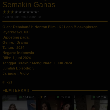
Semakin Ganas
2
voting, rata-rata
3.0
dari 10
Oleh:
Rebahan21: Nonton Film LK21 dan Bioskopkeren
layarkaca21 XXI
Diposting pada:
Genre:
Drama
Tahun:
2024
Negara:
Indonesia
Rilis:
1 juni 2024
Tanggal Terakhir Mengudara:
1 Jun 2024
Jumlah Episode:
3
Jaringan:
Vidio
lk21
FILM TERKAIT
104 min
2
65 min
52 min