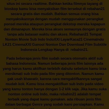
situs ini secara realtime. Bahkan ketika filmnya tayang di
bioskop kamu bisa menyaksikan film tersebut di
rebahan21
secara gratis dan mudah. Bahkan semua orang bisa
menyaksikannya dengan mudah menggunakan perangkat
ponsel mereka ataupun perangkat dekstop mereka kapapun
dan dimanapun. Mereka bisa akses semaunya dengan gratis
tanpa ada batasan waktu dan akses.
Rebahan21
Tempat
Nonton Movie Sub Indo IndoXXI LayarKaca21 CinemaIndo
LK21 CinemaXXI Ganool Nonton Dan Download Film Subtitle
Indonesia Lengkap Hanya di
rebahin21.
Pada beberapa jenis film sudah secara otomatis aktif sub
bahasa Indonesia. Namun beberapa jenis film lainnya ada
yang harus kamu aktifkan terlebih dahulu sebelum kamu bisa
menikmati sub Indo pada film yang ditonton. Namun kamu
gak usah khawatir, karena cara mengaktifkannya sangat
mudah kok. Kamu bisa mengaktifkan sub Indo pada video
yang kamu tonton hanya dengan 1-2 klik saja. Jika kamu suka
nonton online sub Indo, maka
rebahin21
adalah tempat
terbaik yang dapat kamu gunakan. ada ribuan jenis film
dalam berbagai Genre yang sudah kami persiapkan. Kamu