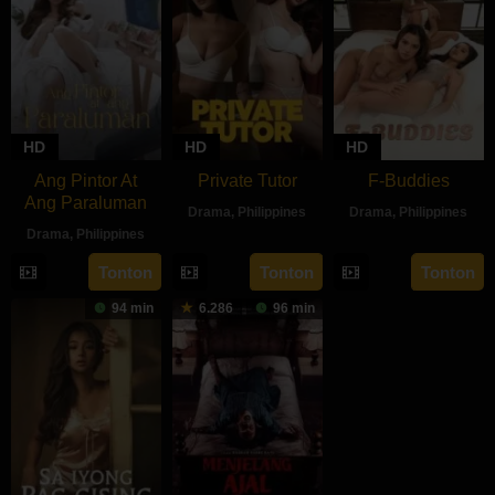
HD
HD
HD
Ang Pintor At
Private Tutor
F-Buddies
Ang Paraluman
Drama
,
Philippines
Drama
,
Philippines
Drama
,
Philippines
27
Ryan
3
JM
16
Marc
Aug
Evangelista
Sep
Nebres
Tonton
Tonton
Tonton
Aug
Misa
2024
2024
94 min
6.286
96 min
2024