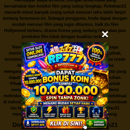
bersahabat dan koleksi film yang cukup lengkap,
Rebahan21
menarik minat banyak orang untuk mencari tahu lebih lanjut
tentang fenomena ini. Sebagai pengguna, Anda dapat dengan
mudah mencari film yang ingin ditonton, baik itu film
Hollywood terbaru, drama Korea yang sedang hits, atau pun
produksi film lokal dengan kualitas terbaik.
Namun, seperti halnya cerita manis,
Rebahan21
juga
menimbulkan kontroversi di industri film. Banyak pihak,
terutama produsen film dan pemilik hak cipta, merasa resah
dengan maraknya situs-situs seperti ini. Mereka
menganggapnya sebagai bentuk pelanggaran hak cipta yang
dapat merugikan industri perfilman secara keseluruhan.
Pihak berwenang pun turut terlibat dalam upaya untuk
menutup situs-situs ilegal semacam Rebahan21 demi
melindungi keberlangsungan bisnis dan kekayaan intelektual
di industri hiburan. Konflik kepentingan inilah yang membuat
isu tentang menonton film secara gratis di
Rebahan21
menjadi perbincangan seru yang terus berkembang.
Download Film Gratis di Rebahan21