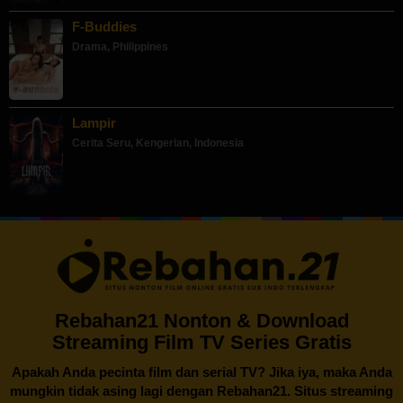
F-Buddies
Drama
,
Philippines
Lampir
Cerita Seru
,
Kengerian
,
Indonesia
Rebahan21 Nonton & Download
Streaming Film TV Series Gratis
Apakah Anda pecinta film dan serial TV? Jika iya, maka Anda
mungkin tidak asing lagi dengan
Rebahan21
. Situs streaming