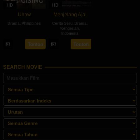
HD
HD
Uhaw
Menjelang Ajal
Drama
,
Philippines
Cerita Seru
,
Drama
,
Kengerian
,
30
Bobby
Indonesia
Aug
Bonifacio
30
Hadrah
Tonton
Tonton
2024
Apr
Daeng
2024
Ratu
SEARCH MOVIE