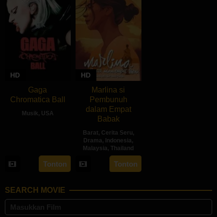
HD
HD
Gaga
Marlina si
Chromatica Ball
Pembunuh
dalam Empat
Musik
,
USA
Babak
23
Lady
Barat
,
Cerita Seru
,
May
Gaga
Drama
,
Indonesia
,
Malaysia
,
Thailand
2024
Tonton
Tonton
15
Mouly
May
Surya
2017
SEARCH MOVIE