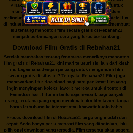
Pihak berwenang pun turut terlibat dalam upaya untuk
menutup situs-situs ilegal semacam Rebahan21 demi
melindungi keberlangsungan bisnis dan kekayaan intelektual
di industri hiburan. Konflik kepentingan inilah yang membuat
isu tentang menonton film secara gratis di
Rebahan21
menjadi perbincangan seru yang terus berkembang.
Download Film Gratis di Rebahan21
Setelah membahas tentang fenomena menariknya menonton
film gratis di
Rebahan21
, kini mari telusuri sisi lain dari kisah
ini: bagaimana dengan peluang untuk mengunduh film
secara gratis di situs ini? Ternyata, Rebahan21 Film juga
menawarkan fitur download bagi para penikmat film yang
ingin menyimpan koleksi favorit mereka untuk ditonton di
kemudian hari. Fitur ini tentu saja menarik bagi banyak
orang, terutama yang ingin menikmati film-film favorit tanpa
harus terhubung ke internet atau khawatir kuota habis.
Proses download film di
Rebahan21
tergolong mudah dan
cepat. Anda hanya perlu mencari film yang diinginkan, lalu
pilih opsi download yang tersedia. Film tersebut akan segera