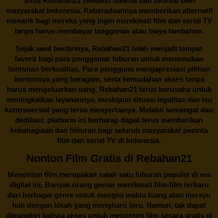
Situs
Rebahan21
semakin dikenal dan dicintai oleh
masyarakat Indonesia. Keberadaannya memberikan alternatif
menarik bagi mereka yang ingin menikmati film dan serial TV
tanpa harus membayar langganan atau biaya tambahan.
Sejak awal berdirinya,
Rebahan21
telah menjadi tempat
favorit bagi para penggemar hiburan untuk menemukan
tontonan berkualitas. Para pengguna mengapresiasi pilihan
kontennya yang beragam, serta kemudahan akses tanpa
harus mengeluarkan uang.
Rebahan21
terus berusaha untuk
meningkatkan layanannya, meskipun situasi legalitas dan isu
kontroversial yang terus menyertainya. Melalui semangat dan
dedikasi, platform ini berharap dapat terus memberikan
kebahagiaan dan hiburan bagi seluruh masyarakat pecinta
film dan serial TV di Indonesia.
Nonton Film Gratis di Rebahan21
Menonton film merupakan salah satu hiburan populer di era
digital ini. Banyak orang gemar menikmati film-film terbaru
dari berbagai genre untuk mengisi waktu luang atau merayu
hati dengan kisah yang mengharu biru. Namun, tak dapat
dipungkiri bahwa akses untuk menonton film secara gratis di