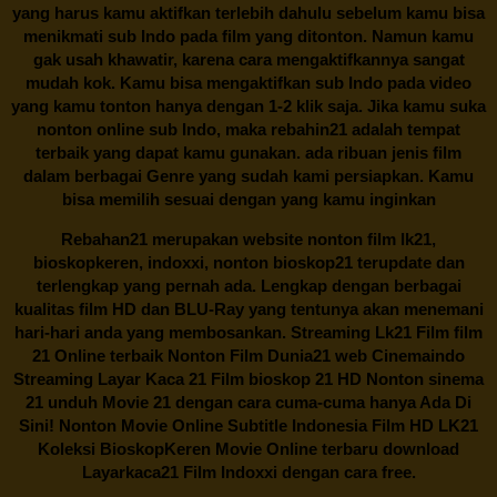
yang harus kamu aktifkan terlebih dahulu sebelum kamu bisa
menikmati sub Indo pada film yang ditonton. Namun kamu
gak usah khawatir, karena cara mengaktifkannya sangat
mudah kok. Kamu bisa mengaktifkan sub Indo pada video
yang kamu tonton hanya dengan 1-2 klik saja. Jika kamu suka
nonton online sub Indo, maka
rebahin21
adalah tempat
terbaik yang dapat kamu gunakan. ada ribuan jenis film
dalam berbagai Genre yang sudah kami persiapkan. Kamu
bisa memilih sesuai dengan yang kamu inginkan
Rebahan21
merupakan website nonton film lk21,
bioskopkeren, indoxxi, nonton bioskop21 terupdate dan
terlengkap yang pernah ada. Lengkap dengan berbagai
kualitas film HD dan BLU-Ray yang tentunya akan menemani
hari-hari anda yang membosankan. Streaming Lk21 Film film
21 Online terbaik Nonton Film Dunia21 web Cinemaindo
Streaming Layar Kaca 21 Film bioskop 21 HD Nonton sinema
21 unduh Movie 21 dengan cara cuma-cuma hanya Ada Di
Sini! Nonton Movie Online Subtitle Indonesia Film HD LK21
Koleksi BioskopKeren Movie Online terbaru download
Layarkaca21 Film Indoxxi dengan cara free.