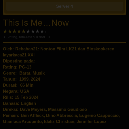
Server 4
This Is Me…Now
31
voting, rata-rata
5.0
dari 10
Oleh:
Rebahan21: Nonton Film LK21 dan Bioskopkeren
layarkaca21 XXI
Diposting pada:
Rating:
PG-13
Genre:
Barat
,
Musik
Tahun:
1999
,
2024
Durasi:
66 Min
Negara:
USA
Rilis:
15 Feb 2024
Bahasa:
English
Direksi:
Dave Meyers
,
Massimo Gaudioso
Pemain:
Ben Affleck
,
Dino Abbrescia
,
Eugenio Cappuccio
,
Gianluca Arcopinto
,
Idaliz Christian
,
Jennifer Lopez