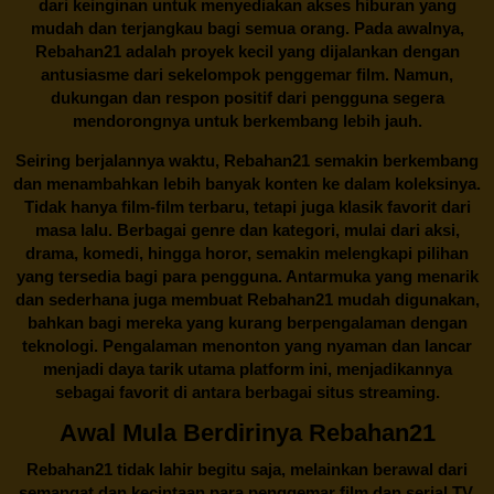
dari keinginan untuk menyediakan akses hiburan yang
mudah dan terjangkau bagi semua orang. Pada awalnya,
Rebahan21 adalah proyek kecil yang dijalankan dengan
antusiasme dari sekelompok penggemar film. Namun,
dukungan dan respon positif dari pengguna segera
mendorongnya untuk berkembang lebih jauh.
Seiring berjalannya waktu,
Rebahan21
semakin berkembang
dan menambahkan lebih banyak konten ke dalam koleksinya.
Tidak hanya film-film terbaru, tetapi juga klasik favorit dari
masa lalu. Berbagai genre dan kategori, mulai dari aksi,
drama, komedi, hingga horor, semakin melengkapi pilihan
yang tersedia bagi para pengguna. Antarmuka yang menarik
dan sederhana juga membuat
Rebahan21
mudah digunakan,
bahkan bagi mereka yang kurang berpengalaman dengan
teknologi. Pengalaman menonton yang nyaman dan lancar
menjadi daya tarik utama platform ini, menjadikannya
sebagai favorit di antara berbagai situs streaming.
Awal Mula Berdirinya Rebahan21
Rebahan21
tidak lahir begitu saja, melainkan berawal dari
semangat dan kecintaan para penggemar film dan serial TV.