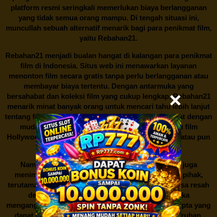
platform resmi seringkali memerlukan biaya berlangganan
yang tidak semua orang mampu. Di tengah situasi ini,
muncullah sebuah alternatif menarik bagi para penikmat film,
yaitu
Rebahan21.
Rebahan21
menjadi bualan hangat di kalangan para penikmat
film di Indonesia. Situs web ini menawarkan layanan
menonton film secara gratis tanpa perlu berlangganan atau
membayar biaya tertentu. Dengan antarmuka yang
bersahabat dan koleksi film yang cukup lengkap,
Rebahan21
menarik minat banyak orang untuk mencari tahu lebih lanjut
tentang fenomena ini. Sebagai pengguna, Anda dapat dengan
mudah mencari film yang ingin ditonton, baik itu film
Hollywood terbaru, drama Korea yang sedang hits, atau pun
produksi film lokal dengan kualitas terbaik.
Namun, seperti halnya cerita manis,
Rebahan21
juga
menimbulkan kontroversi di industri film. Banyak pihak,
terutama produsen film dan pemilik hak cipta, merasa resah
dengan maraknya situs-situs seperti ini. Mereka
menganggapnya sebagai bentuk pelanggaran hak cipta yang
dapat merugikan industri perfilman secara keseluruhan.