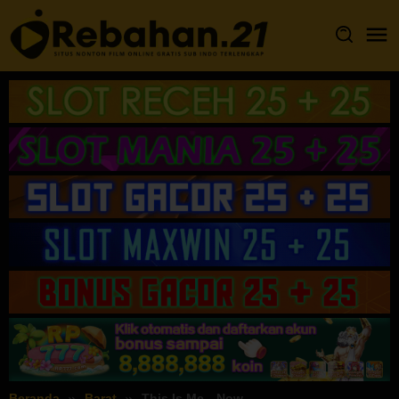
Loncat
ke
konten
Beranda
Barat
This Is Me…Now