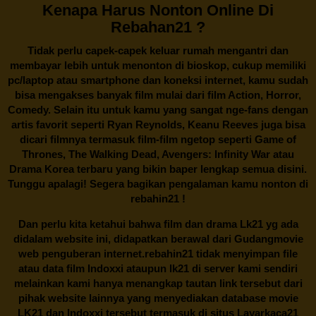
Kenapa Harus Nonton Online Di
Rebahan21 ?
Tidak perlu capek-capek keluar rumah mengantri dan
membayar lebih untuk menonton di bioskop, cukup memiliki
pc/laptop atau smartphone dan koneksi internet, kamu sudah
bisa mengakses banyak film mulai dari film Action, Horror,
Comedy. Selain itu untuk kamu yang sangat nge-fans dengan
artis favorit seperti Ryan Reynolds, Keanu Reeves juga bisa
dicari filmnya termasuk film-film ngetop seperti Game of
Thrones, The Walking Dead, Avengers: Infinity War atau
Drama Korea terbaru yang bikin baper lengkap semua disini.
Tunggu apalagi! Segera bagikan pengalaman kamu nonton di
rebahin21
!
Dan perlu kita ketahui bahwa film dan drama
Lk21
yg ada
didalam website ini, didapatkan berawal dari Gudangmovie
web penguberan internet.
rebahin21
tidak menyimpan file
atau data film Indoxxi ataupun lk21 di server kami sendiri
melainkan kami hanya menangkap tautan link tersebut dari
pihak website lainnya yang menyediakan database movie
LK21
dan Indoxxi tersebut termasuk di situs
Layarkaca21