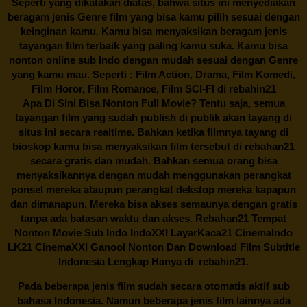
Seperti yang dikatakan diatas, bahwa situs ini menyediakan
beragam jenis Genre film yang bisa kamu pilih sesuai dengan
keinginan kamu. Kamu bisa menyaksikan beragam jenis
tayangan film terbaik yang paling kamu suka. Kamu bisa
nonton online sub Indo dengan mudah sesuai dengan Genre
yang kamu mau. Seperti : Film Action, Drama, Film Komedi,
Film Horor, Film Romance, Film SCI-FI di
rebahin21
Apa Di Sini Bisa Nonton Full Movie? Tentu saja, semua
tayangan film yang sudah publish di publik akan tayang di
situs ini secara realtime. Bahkan ketika filmnya tayang di
bioskop kamu bisa menyaksikan film tersebut di
rebahan21
secara gratis dan mudah. Bahkan semua orang bisa
menyaksikannya dengan mudah menggunakan perangkat
ponsel mereka ataupun perangkat dekstop mereka kapapun
dan dimanapun. Mereka bisa akses semaunya dengan gratis
tanpa ada batasan waktu dan akses.
Rebahan21
Tempat
Nonton Movie Sub Indo IndoXXI LayarKaca21 CinemaIndo
LK21 CinemaXXI Ganool Nonton Dan Download Film Subtitle
Indonesia Lengkap Hanya di
rebahin21.
Pada beberapa jenis film sudah secara otomatis aktif sub
bahasa Indonesia. Namun beberapa jenis film lainnya ada