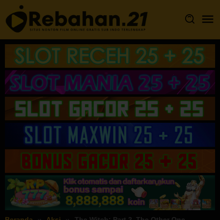
Loncat
ke
konten
Beranda
Aksi
The Witch: Part 2. The Other One