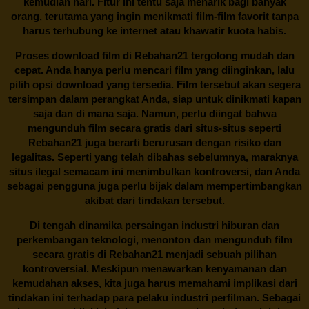
kemudian hari. Fitur ini tentu saja menarik bagi banyak
orang, terutama yang ingin menikmati film-film favorit tanpa
harus terhubung ke internet atau khawatir kuota habis.
Proses download film di
Rebahan21
tergolong mudah dan
cepat. Anda hanya perlu mencari film yang diinginkan, lalu
pilih opsi download yang tersedia. Film tersebut akan segera
tersimpan dalam perangkat Anda, siap untuk dinikmati kapan
saja dan di mana saja. Namun, perlu diingat bahwa
mengunduh film secara gratis dari situs-situs seperti
Rebahan21 juga berarti berurusan dengan risiko dan
legalitas. Seperti yang telah dibahas sebelumnya, maraknya
situs ilegal semacam ini menimbulkan kontroversi, dan Anda
sebagai pengguna juga perlu bijak dalam mempertimbangkan
akibat dari tindakan tersebut.
Di tengah dinamika persaingan industri hiburan dan
perkembangan teknologi, menonton dan mengunduh film
secara gratis di
Rebahan21
menjadi sebuah pilihan
kontroversial. Meskipun menawarkan kenyamanan dan
kemudahan akses, kita juga harus memahami implikasi dari
tindakan ini terhadap para pelaku industri perfilman. Sebagai