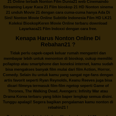
21 Online terbaik Nonton Film Dunia21 web Cinemaindo
Streaming Layar Kaca 21 Film bioskop 21 HD Nonton sinema
21 unduh Movie 21 dengan cara cuma-cuma hanya Ada Di
Sini! Nonton Movie Online Subtitle Indonesia Film HD LK21
Koleksi BioskopKeren Movie Online terbaru download
Layarkaca21 Film Indoxxi dengan cara free.
Kenapa Harus Nonton Online Di
Rebahan21 ?
Tidak perlu capek-capek keluar rumah mengantri dan
membayar lebih untuk menonton di bioskop, cukup memiliki
pc/laptop atau smartphone dan koneksi internet, kamu sudah
bisa mengakses banyak film mulai dari film Action, Horror,
Comedy. Selain itu untuk kamu yang sangat nge-fans dengan
artis favorit seperti Ryan Reynolds, Keanu Reeves juga bisa
dicari filmnya termasuk film-film ngetop seperti Game of
Thrones, The Walking Dead, Avengers: Infinity War atau
Drama Korea terbaru yang bikin baper lengkap semua disini.
Tunggu apalagi! Segera bagikan pengalaman kamu nonton di
rebahin21
!