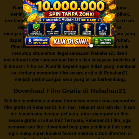
Namun, seperti halnya cerita manis,
Rebahan21
juga
menimbulkan kontroversi di industri film. Banyak pihak,
terutama produsen film dan pemilik hak cipta, merasa resah
dengan maraknya situs-situs seperti ini. Mereka
menganggapnya sebagai bentuk pelanggaran hak cipta yang
dapat merugikan industri perfilman secara keseluruhan.
Pihak berwenang pun turut terlibat dalam upaya untuk
menutup situs-situs ilegal semacam Rebahan21 demi
melindungi keberlangsungan bisnis dan kekayaan intelektual
di industri hiburan. Konflik kepentingan inilah yang membuat
isu tentang menonton film secara gratis di
Rebahan21
menjadi perbincangan seru yang terus berkembang.
Download Film Gratis di Rebahan21
Setelah membahas tentang fenomena menariknya menonton
film gratis di
Rebahan21
, kini mari telusuri sisi lain dari kisah
ini: bagaimana dengan peluang untuk mengunduh film
secara gratis di situs ini? Ternyata, Rebahan21 Film juga
menawarkan fitur download bagi para penikmat film yang
ingin menyimpan koleksi favorit mereka untuk ditonton di