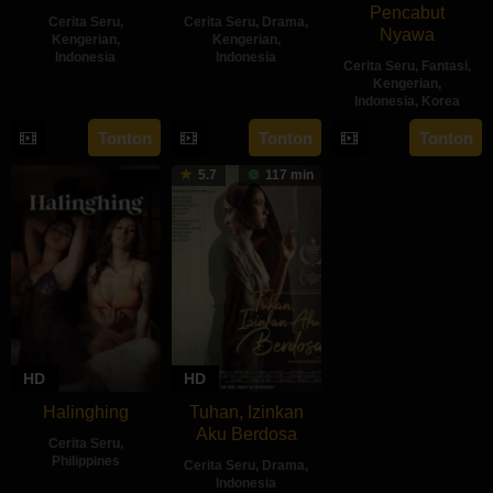
Pencabut
Cerita Seru
,
Cerita Seru
,
Drama
,
Nyawa
Kengerian
,
Kengerian
,
Indonesia
Indonesia
Cerita Seru
,
Fantasi
,
Kengerian
,
14
Kenny
30
Hadrah
Indonesia
,
Korea
Feb
Gulardi
Apr
Daeng
22
Sidharta
Tonton
Tonton
Tonton
2024
2024
Ratu
May
Tata
5.7
117 min
2024
HD
HD
Halinghing
Tuhan, Izinkan
Aku Berdosa
Cerita Seru
,
Philippines
Cerita Seru
,
Drama
,
Indonesia