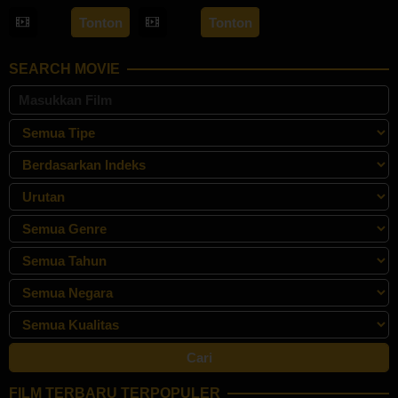
18
Jaque
22
Feyhero
Oct
Carlos
Tonton
Tonton
May
2024
2024
SEARCH MOVIE
FILM TERBARU TERPOPULER