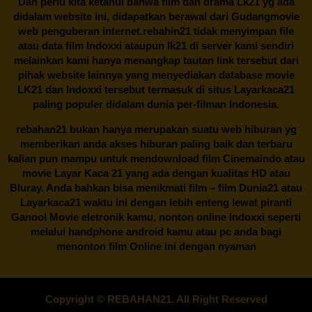
Dan perlu kita ketahui bahwa film dan drama
Lk21
yg ada
didalam website ini, didapatkan berawal dari Gudangmovie
web penguberan internet.
rebahin21
tidak menyimpan file
atau data film Indoxxi ataupun lk21 di server kami sendiri
melainkan kami hanya menangkap tautan link tersebut dari
pihak website lainnya yang menyediakan database movie
LK21
dan Indoxxi tersebut termasuk di situs
Layarkaca21
paling populer didalam dunia per-filman Indonesia.
rebahan21
bukan hanya merupakan suatu web hiburan yg
memberikan anda akses hiburan paling baik dan terbaru
kalian pun mampu untuk mendownload film Cinemaindo atau
movie Layar Kaca 21 yang ada dengan kualitas HD atau
Bluray. Anda bahkan bisa menikmati film – film
Dunia21
atau
Layarkaca21 waktu ini dengan lebih enteng lewat piranti
Ganool Movie eletronik kamu, nonton online Indoxxi seperti
melalui handphone android kamu atau pc anda bagi
menonton film Online ini dengan nyaman
Copyright © REBAHAN21. All Right Reserved