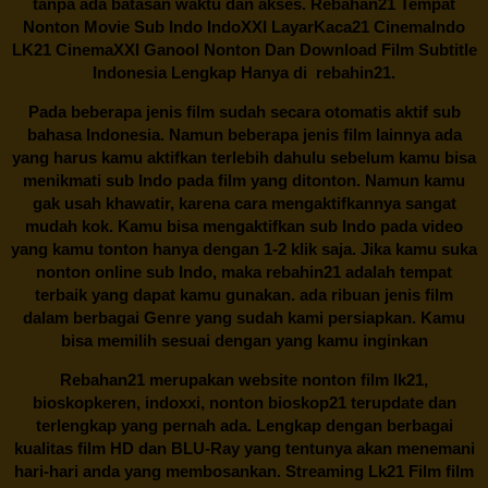
tanpa ada batasan waktu dan akses.
Rebahan21
Tempat
Nonton Movie Sub Indo IndoXXI LayarKaca21 CinemaIndo
LK21 CinemaXXI Ganool Nonton Dan Download Film Subtitle
Indonesia Lengkap Hanya di
rebahin21.
Pada beberapa jenis film sudah secara otomatis aktif sub
bahasa Indonesia. Namun beberapa jenis film lainnya ada
yang harus kamu aktifkan terlebih dahulu sebelum kamu bisa
menikmati sub Indo pada film yang ditonton. Namun kamu
gak usah khawatir, karena cara mengaktifkannya sangat
mudah kok. Kamu bisa mengaktifkan sub Indo pada video
yang kamu tonton hanya dengan 1-2 klik saja. Jika kamu suka
nonton online sub Indo, maka
rebahin21
adalah tempat
terbaik yang dapat kamu gunakan. ada ribuan jenis film
dalam berbagai Genre yang sudah kami persiapkan. Kamu
bisa memilih sesuai dengan yang kamu inginkan
Rebahan21
merupakan website nonton film lk21,
bioskopkeren, indoxxi, nonton bioskop21 terupdate dan
terlengkap yang pernah ada. Lengkap dengan berbagai
kualitas film HD dan BLU-Ray yang tentunya akan menemani
hari-hari anda yang membosankan. Streaming Lk21 Film film