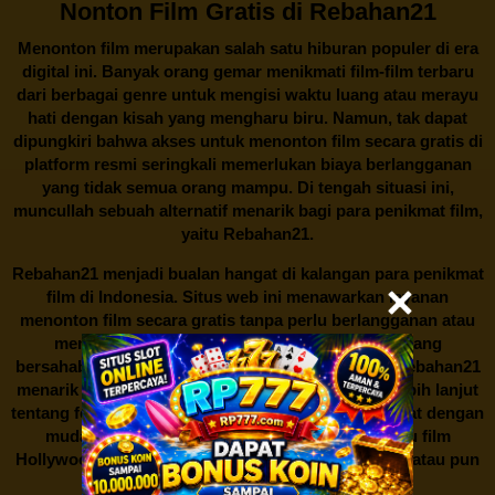
Nonton Film Gratis di Rebahan21
Menonton film merupakan salah satu hiburan populer di era
digital ini. Banyak orang gemar menikmati film-film terbaru
dari berbagai genre untuk mengisi waktu luang atau merayu
hati dengan kisah yang mengharu biru. Namun, tak dapat
dipungkiri bahwa akses untuk menonton film secara gratis di
platform resmi seringkali memerlukan biaya berlangganan
yang tidak semua orang mampu. Di tengah situasi ini,
muncullah sebuah alternatif menarik bagi para penikmat film,
yaitu
Rebahan21.
Rebahan21
menjadi bualan hangat di kalangan para penikmat
film di Indonesia. Situs web ini menawarkan layanan
menonton film secara gratis tanpa perlu berlangganan atau
membayar biaya tertentu. Dengan antarmuka yang
bersahabat dan koleksi film yang cukup lengkap,
Rebahan21
menarik minat banyak orang untuk mencari tahu lebih lanjut
tentang fenomena ini. Sebagai pengguna, Anda dapat dengan
mudah mencari film yang ingin ditonton, baik itu film
Hollywood terbaru, drama Korea yang sedang hits, atau pun
produksi film lokal dengan kualitas terbaik.