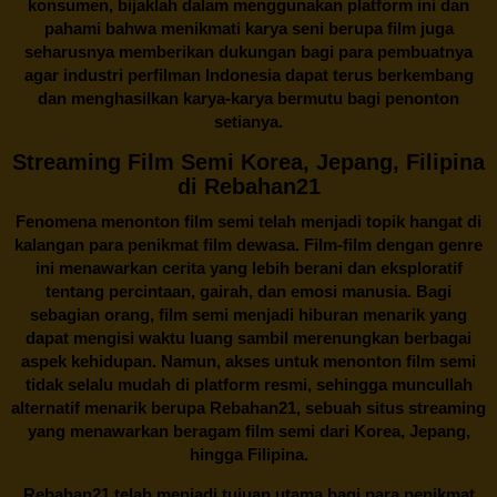
konsumen, bijaklah dalam menggunakan platform ini dan
pahami bahwa menikmati karya seni berupa film juga
seharusnya memberikan dukungan bagi para pembuatnya
agar industri perfilman Indonesia dapat terus berkembang
dan menghasilkan karya-karya bermutu bagi penonton
setianya.
Streaming Film Semi Korea, Jepang, Filipina
di Rebahan21
Fenomena menonton film semi telah menjadi topik hangat di
kalangan para penikmat film dewasa. Film-film dengan genre
ini menawarkan cerita yang lebih berani dan eksploratif
tentang percintaan, gairah, dan emosi manusia. Bagi
sebagian orang, film semi menjadi hiburan menarik yang
dapat mengisi waktu luang sambil merenungkan berbagai
aspek kehidupan. Namun, akses untuk menonton film semi
tidak selalu mudah di platform resmi, sehingga muncullah
alternatif menarik berupa
Rebahan21
, sebuah situs streaming
yang menawarkan beragam
film semi
dari Korea, Jepang,
hingga Filipina.
Rebahan21
telah menjadi tujuan utama bagi para penikmat