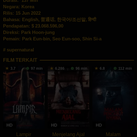
Durasi:
137 Min
Negara:
Korea
Rilis:
15 Jun 2022
Bahasa:
English, 普通话, 한국어/조선말, हिन्दी
Pendapatan:
$ 23.068.596,00
Direksi:
Park Hoon-jung
Pemain:
Park Eun-bin
,
Seo Eun-soo
,
Shin Si-a
supernatural
FILM TERKAIT
3.7
97 min
6.286
96 min
6.8
112 min
HD
HD
HD
Lampir
Menjelang Ajal
Malam