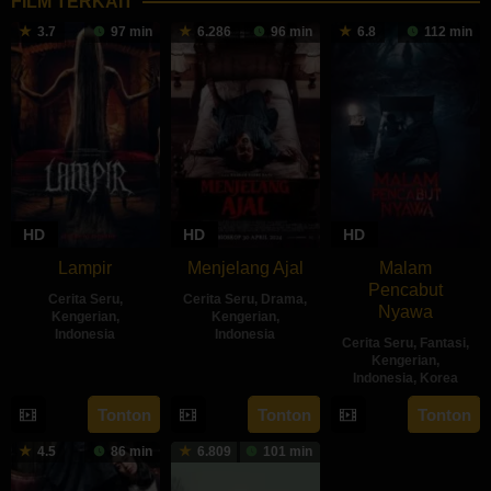
FILM TERKAIT
3.7
97 min
6.286
96 min
6.8
112 min
HD
HD
HD
Lampir
Menjelang Ajal
Malam
Pencabut
Cerita Seru
,
Cerita Seru
,
Drama
,
Nyawa
Kengerian
,
Kengerian
,
Indonesia
Indonesia
Cerita Seru
,
Fantasi
,
Kengerian
,
14
Kenny
30
Hadrah
Indonesia
,
Korea
Feb
Gulardi
Apr
Daeng
22
Sidharta
Tonton
Tonton
Tonton
2024
2024
Ratu
May
Tata
4.5
86 min
6.809
101 min
2024