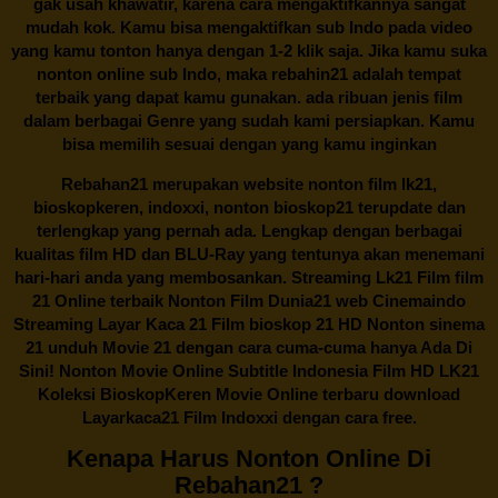
gak usah khawatir, karena cara mengaktifkannya sangat
mudah kok. Kamu bisa mengaktifkan sub Indo pada video
yang kamu tonton hanya dengan 1-2 klik saja. Jika kamu suka
nonton online sub Indo, maka
rebahin21
adalah tempat
terbaik yang dapat kamu gunakan. ada ribuan jenis film
dalam berbagai Genre yang sudah kami persiapkan. Kamu
bisa memilih sesuai dengan yang kamu inginkan
Rebahan21
merupakan website nonton film lk21,
bioskopkeren, indoxxi, nonton bioskop21 terupdate dan
terlengkap yang pernah ada. Lengkap dengan berbagai
kualitas film HD dan BLU-Ray yang tentunya akan menemani
hari-hari anda yang membosankan. Streaming Lk21 Film film
21 Online terbaik Nonton Film Dunia21 web Cinemaindo
Streaming Layar Kaca 21 Film bioskop 21 HD Nonton sinema
21 unduh Movie 21 dengan cara cuma-cuma hanya Ada Di
Sini! Nonton Movie Online Subtitle Indonesia Film HD LK21
Koleksi BioskopKeren Movie Online terbaru download
Layarkaca21 Film Indoxxi dengan cara free.
Kenapa Harus Nonton Online Di
Rebahan21 ?