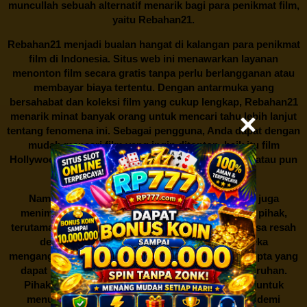
muncullah sebuah alternatif menarik bagi para penikmat film,
yaitu
Rebahan21.
Rebahan21
menjadi bualan hangat di kalangan para penikmat
film di Indonesia. Situs web ini menawarkan layanan
menonton film secara gratis tanpa perlu berlangganan atau
membayar biaya tertentu. Dengan antarmuka yang
bersahabat dan koleksi film yang cukup lengkap,
Rebahan21
menarik minat banyak orang untuk mencari tahu lebih lanjut
tentang fenomena ini. Sebagai pengguna, Anda dapat dengan
mudah mencari film yang ingin ditonton, baik itu film
Hollywood terbaru, drama Korea yang sedang hits, atau pun
produksi film lokal dengan kualitas terbaik.
Namun, seperti halnya cerita manis,
Rebahan21
juga
menimbulkan kontroversi di industri film. Banyak pihak,
terutama produsen film dan pemilik hak cipta, merasa resah
dengan maraknya situs-situs seperti ini. Mereka
menganggapnya sebagai bentuk pelanggaran hak cipta yang
dapat merugikan industri perfilman secara keseluruhan.
Pihak berwenang pun turut terlibat dalam upaya untuk
menutup situs-situs ilegal semacam Rebahan21 demi