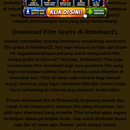
melindungi keberlangsungan bisnis dan kekayaan intelektual
di industri hiburan. Konflik kepentingan inilah yang membuat
isu tentang menonton film secara gratis di
Rebahan21
menjadi perbincangan seru yang terus berkembang.
Download Film Gratis di Rebahan21
Setelah membahas tentang fenomena menariknya menonton
film gratis di
Rebahan21
, kini mari telusuri sisi lain dari kisah
ini: bagaimana dengan peluang untuk mengunduh film
secara gratis di situs ini? Ternyata, Rebahan21 Film juga
menawarkan fitur download bagi para penikmat film yang
ingin menyimpan koleksi favorit mereka untuk ditonton di
kemudian hari. Fitur ini tentu saja menarik bagi banyak
orang, terutama yang ingin menikmati film-film favorit tanpa
harus terhubung ke internet atau khawatir kuota habis.
Proses download film di
Rebahan21
tergolong mudah dan
cepat. Anda hanya perlu mencari film yang diinginkan, lalu
pilih opsi download yang tersedia. Film tersebut akan segera
tersimpan dalam perangkat Anda, siap untuk dinikmati kapan
saja dan di mana saja. Namun, perlu diingat bahwa