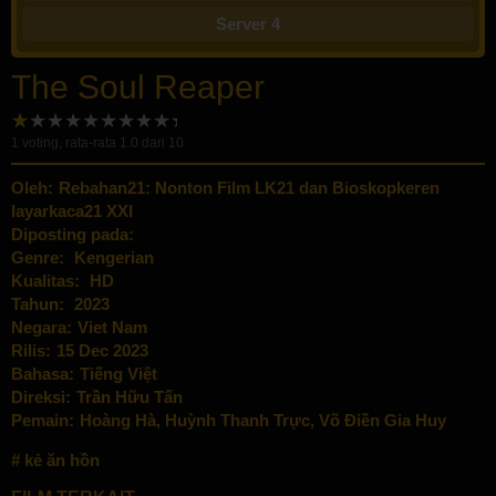
Server 4
The Soul Reaper
1
voting, rata-rata
1.0
dari 10
Oleh:
Rebahan21: Nonton Film LK21 dan Bioskopkeren
layarkaca21 XXI
Diposting pada:
Genre:
Kengerian
Kualitas:
HD
Tahun:
2023
Negara:
Viet Nam
Rilis:
15 Dec 2023
Bahasa:
Tiếng Việt
Direksi:
Trần Hữu Tấn
Pemain:
Hoàng Hà
,
Huỳnh Thanh Trực
,
Võ Điền Gia Huy
kẻ ăn hồn