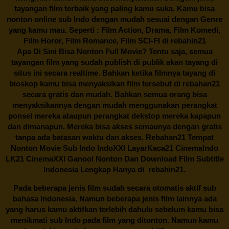
tayangan film terbaik yang paling kamu suka. Kamu bisa
nonton online sub Indo dengan mudah sesuai dengan Genre
yang kamu mau. Seperti : Film Action, Drama, Film Komedi,
Film Horor, Film Romance, Film SCI-FI di
rebahin21
Apa Di Sini Bisa Nonton Full Movie? Tentu saja, semua
tayangan film yang sudah publish di publik akan tayang di
situs ini secara realtime. Bahkan ketika filmnya tayang di
bioskop kamu bisa menyaksikan film tersebut di
rebahan21
secara gratis dan mudah. Bahkan semua orang bisa
menyaksikannya dengan mudah menggunakan perangkat
ponsel mereka ataupun perangkat dekstop mereka kapapun
dan dimanapun. Mereka bisa akses semaunya dengan gratis
tanpa ada batasan waktu dan akses.
Rebahan21
Tempat
Nonton Movie Sub Indo IndoXXI LayarKaca21 CinemaIndo
LK21 CinemaXXI Ganool Nonton Dan Download Film Subtitle
Indonesia Lengkap Hanya di
rebahin21.
Pada beberapa jenis film sudah secara otomatis aktif sub
bahasa Indonesia. Namun beberapa jenis film lainnya ada
yang harus kamu aktifkan terlebih dahulu sebelum kamu bisa
menikmati sub Indo pada film yang ditonton. Namun kamu