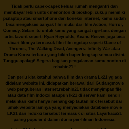
Tidak perlu capek-capek keluar rumah mengantri dan
membayar lebih untuk menonton di bioskop, cukup memiliki
pc/laptop atau smartphone dan koneksi internet, kamu sudah
bisa mengakses banyak film mulai dari film Action, Horror,
Comedy. Selain itu untuk kamu yang sangat nge-fans dengan
artis favorit seperti Ryan Reynolds, Keanu Reeves juga bisa
dicari filmnya termasuk film-film ngetop seperti Game of
Thrones, The Walking Dead, Avengers: Infinity War atau
Drama Korea terbaru yang bikin baper lengkap semua disini.
Tunggu apalagi! Segera bagikan pengalaman kamu nonton di
rebahin21
!
Dan perlu kita ketahui bahwa film dan drama
Lk21
yg ada
didalam website ini, didapatkan berawal dari Gudangmovie
web penguberan internet.
rebahin21
tidak menyimpan file
atau data film Indoxxi ataupun lk21 di server kami sendiri
melainkan kami hanya menangkap tautan link tersebut dari
pihak website lainnya yang menyediakan database movie
LK21
dan Indoxxi tersebut termasuk di situs
Layarkaca21
paling populer didalam dunia per-filman Indonesia.