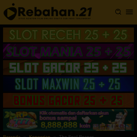
Loncat
ke
konten
Beranda
Kengerian
The Soul Reaper