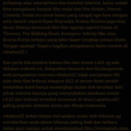
pc/laptop atau smartphone dan koneksi internet, kamu sudah
bisa mengakses banyak film mulai dari film Action, Horror,
Comedy. Selain itu untuk kamu yang sangat nge-fans dengan
artis favorit seperti Ryan Reynolds, Keanu Reeves juga bisa
dicari filmnya termasuk film-film ngetop seperti Game of
Thrones, The Walking Dead, Avengers: Infinity War atau
Drama Korea terbaru yang bikin baper lengkap semua disini.
Tunggu apalagi! Segera bagikan pengalaman kamu nonton di
rebahan21 !
Dan perlu kita ketahui bahwa film dan drama Lk21 yg ada
didalam website ini, didapatkan berawal dari Gudangmovie
web penguberan internet.rebahan21 tidak menyimpan file
atau data film Indoxxi ataupun lk21 di server kami sendiri
melainkan kami hanya menangkap tautan link tersebut dari
pihak website lainnya yang menyediakan database movie
LK21 dan Indoxxi tersebut termasuk di situs Layarkaca21
paling populer didalam dunia per-filman Indonesia.
rebahan21
bukan hanya merupakan suatu web hiburan yg
memberikan anda akses hiburan paling baik dan terbaru
kalian pun mampu untuk mendownload film Cinemaindo atau