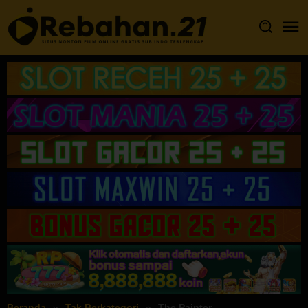
Loncat
ke
konten
Beranda
Tak Berkategori
The Painter