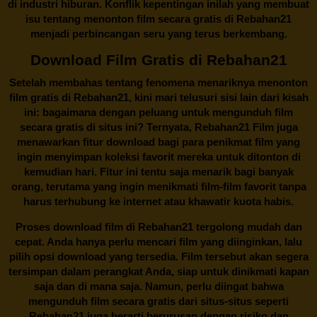
di industri hiburan. Konflik kepentingan inilah yang membuat
isu tentang menonton film secara gratis di
Rebahan21
menjadi perbincangan seru yang terus berkembang.
Download Film Gratis di Rebahan21
Setelah membahas tentang fenomena menariknya menonton
film gratis di
Rebahan21
, kini mari telusuri sisi lain dari kisah
ini: bagaimana dengan peluang untuk mengunduh film
secara gratis di situs ini? Ternyata, Rebahan21 Film juga
menawarkan fitur download bagi para penikmat film yang
ingin menyimpan koleksi favorit mereka untuk ditonton di
kemudian hari. Fitur ini tentu saja menarik bagi banyak
orang, terutama yang ingin menikmati film-film favorit tanpa
harus terhubung ke internet atau khawatir kuota habis.
Proses download film di
Rebahan21
tergolong mudah dan
cepat. Anda hanya perlu mencari film yang diinginkan, lalu
pilih opsi download yang tersedia. Film tersebut akan segera
tersimpan dalam perangkat Anda, siap untuk dinikmati kapan
saja dan di mana saja. Namun, perlu diingat bahwa
mengunduh film secara gratis dari situs-situs seperti
Rebahan21 juga berarti berurusan dengan risiko dan