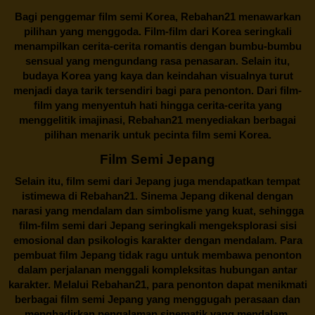
Bagi penggemar film semi Korea,
Rebahan21
menawarkan
pilihan yang menggoda. Film-film dari Korea seringkali
menampilkan cerita-cerita romantis dengan bumbu-bumbu
sensual yang mengundang rasa penasaran. Selain itu,
budaya Korea yang kaya dan keindahan visualnya turut
menjadi daya tarik tersendiri bagi para penonton. Dari film-
film yang menyentuh hati hingga cerita-cerita yang
menggelitik imajinasi,
Rebahan21
menyediakan berbagai
pilihan menarik untuk pecinta film semi Korea.
Film Semi Jepang
Selain itu,
film semi dari Jepang
juga mendapatkan tempat
istimewa di Rebahan21. Sinema Jepang dikenal dengan
narasi yang mendalam dan simbolisme yang kuat, sehingga
film-film semi dari Jepang seringkali mengeksplorasi sisi
emosional dan psikologis karakter dengan mendalam. Para
pembuat film Jepang tidak ragu untuk membawa penonton
dalam perjalanan menggali kompleksitas hubungan antar
karakter. Melalui
Rebahan21
, para penonton dapat menikmati
berbagai
film semi Jepang
yang menggugah perasaan dan
menghadirkan pengalaman sinematik yang mendalam.