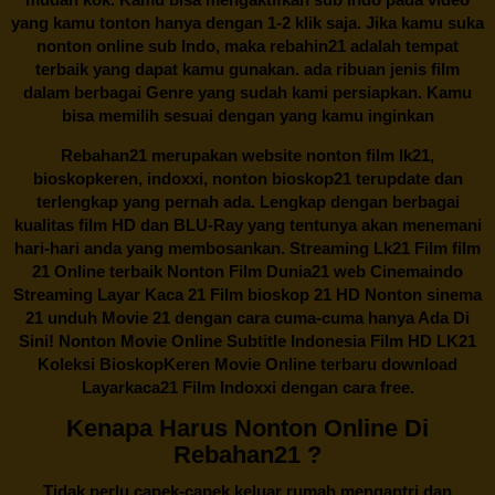
yang kamu tonton hanya dengan 1-2 klik saja. Jika kamu suka
nonton online sub Indo, maka
rebahin21
adalah tempat
terbaik yang dapat kamu gunakan. ada ribuan jenis film
dalam berbagai Genre yang sudah kami persiapkan. Kamu
bisa memilih sesuai dengan yang kamu inginkan
Rebahan21
merupakan website nonton film lk21,
bioskopkeren, indoxxi, nonton bioskop21 terupdate dan
terlengkap yang pernah ada. Lengkap dengan berbagai
kualitas film HD dan BLU-Ray yang tentunya akan menemani
hari-hari anda yang membosankan. Streaming Lk21 Film film
21 Online terbaik Nonton Film Dunia21 web Cinemaindo
Streaming Layar Kaca 21 Film bioskop 21 HD Nonton sinema
21 unduh Movie 21 dengan cara cuma-cuma hanya Ada Di
Sini! Nonton Movie Online Subtitle Indonesia Film HD LK21
Koleksi BioskopKeren Movie Online terbaru download
Layarkaca21 Film Indoxxi dengan cara free.
Kenapa Harus Nonton Online Di
Rebahan21 ?
Tidak perlu capek-capek keluar rumah mengantri dan