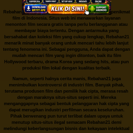
yaitu
Rebahan21.
Rebahan21
menjadi bualan hangat di kalangan para penikmat
film di Indonesia. Situs web ini menawarkan layanan
menonton film secara gratis tanpa perlu berlangganan atau
membayar biaya tertentu. Dengan antarmuka yang
bersahabat dan koleksi film yang cukup lengkap,
Rebahan21
menarik minat banyak orang untuk mencari tahu lebih lanjut
tentang fenomena ini. Sebagai pengguna, Anda dapat dengan
mudah mencari film yang ingin ditonton, baik itu film
Hollywood terbaru, drama Korea yang sedang hits, atau pun
produksi film lokal dengan kualitas terbaik.
Namun, seperti halnya cerita manis,
Rebahan21
juga
menimbulkan kontroversi di industri film. Banyak pihak,
terutama produsen film dan pemilik hak cipta, merasa resah
dengan maraknya situs-situs seperti ini. Mereka
menganggapnya sebagai bentuk pelanggaran hak cipta yang
dapat merugikan industri perfilman secara keseluruhan.
Pihak berwenang pun turut terlibat dalam upaya untuk
menutup situs-situs ilegal semacam Rebahan21 demi
melindungi keberlangsungan bisnis dan kekayaan intelektual