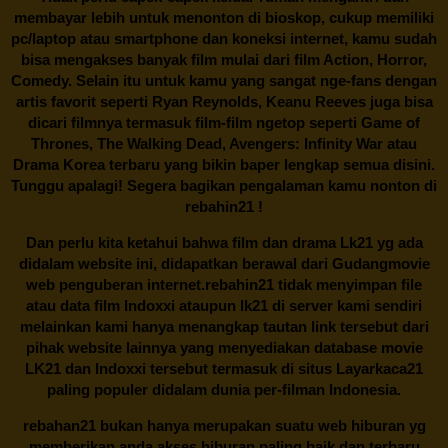
membayar lebih untuk menonton di bioskop, cukup memiliki
pc/laptop atau smartphone dan koneksi internet, kamu sudah
bisa mengakses banyak film mulai dari film Action, Horror,
Comedy. Selain itu untuk kamu yang sangat nge-fans dengan
artis favorit seperti Ryan Reynolds, Keanu Reeves juga bisa
dicari filmnya termasuk film-film ngetop seperti Game of
Thrones, The Walking Dead, Avengers: Infinity War atau
Drama Korea terbaru yang bikin baper lengkap semua disini.
Tunggu apalagi! Segera bagikan pengalaman kamu nonton di
rebahin21
!
Dan perlu kita ketahui bahwa film dan drama
Lk21
yg ada
didalam website ini, didapatkan berawal dari Gudangmovie
web penguberan internet.
rebahin21
tidak menyimpan file
atau data film Indoxxi ataupun lk21 di server kami sendiri
melainkan kami hanya menangkap tautan link tersebut dari
pihak website lainnya yang menyediakan database movie
LK21
dan Indoxxi tersebut termasuk di situs
Layarkaca21
paling populer didalam dunia per-filman Indonesia.
rebahan21
bukan hanya merupakan suatu web hiburan yg
memberikan anda akses hiburan paling baik dan terbaru