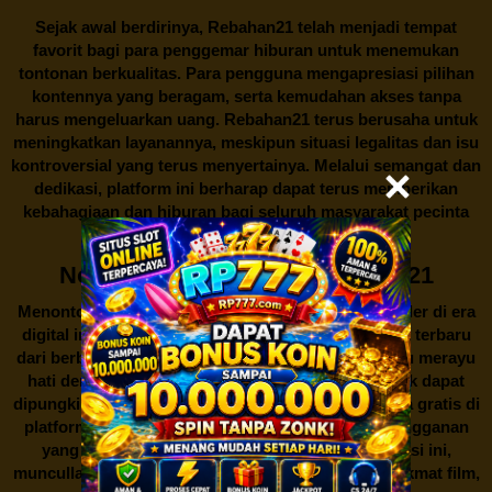
Sejak awal berdirinya,
Rebahan21
telah menjadi tempat
favorit bagi para penggemar hiburan untuk menemukan
tontonan berkualitas. Para pengguna mengapresiasi pilihan
kontennya yang beragam, serta kemudahan akses tanpa
harus mengeluarkan uang.
Rebahan21
terus berusaha untuk
meningkatkan layanannya, meskipun situasi legalitas dan isu
kontroversial yang terus menyertainya. Melalui semangat dan
dedikasi, platform ini berharap dapat terus memberikan
kebahagiaan dan hiburan bagi seluruh masyarakat pecinta
film dan serial TV di Indonesia.
Nonton Film Gratis di Rebahan21
Menonton film merupakan salah satu hiburan populer di era
digital ini. Banyak orang gemar menikmati film-film terbaru
dari berbagai genre untuk mengisi waktu luang atau merayu
hati dengan kisah yang mengharu biru. Namun, tak dapat
dipungkiri bahwa akses untuk menonton film secara gratis di
platform resmi seringkali memerlukan biaya berlangganan
yang tidak semua orang mampu. Di tengah situasi ini,
muncullah sebuah alternatif menarik bagi para penikmat film,