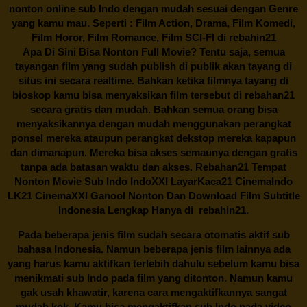
nonton online sub Indo dengan mudah sesuai dengan Genre
yang kamu mau. Seperti : Film Action, Drama, Film Komedi,
Film Horor, Film Romance, Film SCI-FI di
rebahin21
Apa Di Sini Bisa Nonton Full Movie? Tentu saja, semua
tayangan film yang sudah publish di publik akan tayang di
situs ini secara realtime. Bahkan ketika filmnya tayang di
bioskop kamu bisa menyaksikan film tersebut di
rebahan21
secara gratis dan mudah. Bahkan semua orang bisa
menyaksikannya dengan mudah menggunakan perangkat
ponsel mereka ataupun perangkat dekstop mereka kapapun
dan dimanapun. Mereka bisa akses semaunya dengan gratis
tanpa ada batasan waktu dan akses.
Rebahan21
Tempat
Nonton Movie Sub Indo IndoXXI LayarKaca21 CinemaIndo
LK21 CinemaXXI Ganool Nonton Dan Download Film Subtitle
Indonesia Lengkap Hanya di
rebahin21.
Pada beberapa jenis film sudah secara otomatis aktif sub
bahasa Indonesia. Namun beberapa jenis film lainnya ada
yang harus kamu aktifkan terlebih dahulu sebelum kamu bisa
menikmati sub Indo pada film yang ditonton. Namun kamu
gak usah khawatir, karena cara mengaktifkannya sangat
mudah kok. Kamu bisa mengaktifkan sub Indo pada video