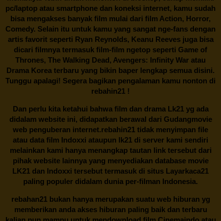
pc/laptop atau smartphone dan koneksi internet, kamu sudah
bisa mengakses banyak film mulai dari film Action, Horror,
Comedy. Selain itu untuk kamu yang sangat nge-fans dengan
artis favorit seperti Ryan Reynolds, Keanu Reeves juga bisa
dicari filmnya termasuk film-film ngetop seperti Game of
Thrones, The Walking Dead, Avengers: Infinity War atau
Drama Korea terbaru yang bikin baper lengkap semua disini.
Tunggu apalagi! Segera bagikan pengalaman kamu nonton di
rebahin21
!
Dan perlu kita ketahui bahwa film dan drama
Lk21
yg ada
didalam website ini, didapatkan berawal dari Gudangmovie
web penguberan internet.
rebahin21
tidak menyimpan file
atau data film Indoxxi ataupun lk21 di server kami sendiri
melainkan kami hanya menangkap tautan link tersebut dari
pihak website lainnya yang menyediakan database movie
LK21
dan Indoxxi tersebut termasuk di situs
Layarkaca21
paling populer didalam dunia per-filman Indonesia.
rebahan21
bukan hanya merupakan suatu web hiburan yg
memberikan anda akses hiburan paling baik dan terbaru
kalian pun mampu untuk mendownload film Cinemaindo atau