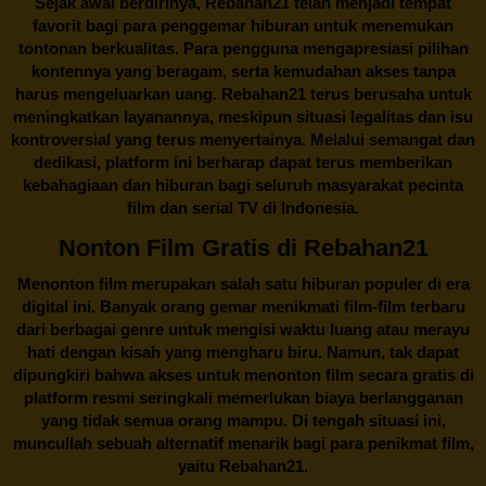
Sejak awal berdirinya,
Rebahan21
telah menjadi tempat
favorit bagi para penggemar hiburan untuk menemukan
tontonan berkualitas. Para pengguna mengapresiasi pilihan
kontennya yang beragam, serta kemudahan akses tanpa
harus mengeluarkan uang.
Rebahan21
terus berusaha untuk
meningkatkan layanannya, meskipun situasi legalitas dan isu
kontroversial yang terus menyertainya. Melalui semangat dan
dedikasi, platform ini berharap dapat terus memberikan
kebahagiaan dan hiburan bagi seluruh masyarakat pecinta
film dan serial TV di Indonesia.
Nonton Film Gratis di Rebahan21
Menonton film merupakan salah satu hiburan populer di era
digital ini. Banyak orang gemar menikmati film-film terbaru
dari berbagai genre untuk mengisi waktu luang atau merayu
hati dengan kisah yang mengharu biru. Namun, tak dapat
dipungkiri bahwa akses untuk menonton film secara gratis di
platform resmi seringkali memerlukan biaya berlangganan
yang tidak semua orang mampu. Di tengah situasi ini,
muncullah sebuah alternatif menarik bagi para penikmat film,
yaitu
Rebahan21.