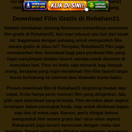
isu tentang menonton film secara gratis di
Rebahan21
menjadi perbincangan seru yang terus berkembang.
Download Film Gratis di Rebahan21
Setelah membahas tentang fenomena menariknya menonton
film gratis di
Rebahan21
, kini mari telusuri sisi lain dari kisah
ini: bagaimana dengan peluang untuk mengunduh film
secara gratis di situs ini? Ternyata, Rebahan21 Film juga
menawarkan fitur download bagi para penikmat film yang
ingin menyimpan koleksi favorit mereka untuk ditonton di
kemudian hari. Fitur ini tentu saja menarik bagi banyak
orang, terutama yang ingin menikmati film-film favorit tanpa
harus terhubung ke internet atau khawatir kuota habis.
Proses download film di
Rebahan21
tergolong mudah dan
cepat. Anda hanya perlu mencari film yang diinginkan, lalu
pilih opsi download yang tersedia. Film tersebut akan segera
tersimpan dalam perangkat Anda, siap untuk dinikmati kapan
saja dan di mana saja. Namun, perlu diingat bahwa
mengunduh film secara gratis dari situs-situs seperti
Rebahan21 juga berarti berurusan dengan risiko dan
legalitas. Seperti yang telah dibahas sebelumnya, maraknya