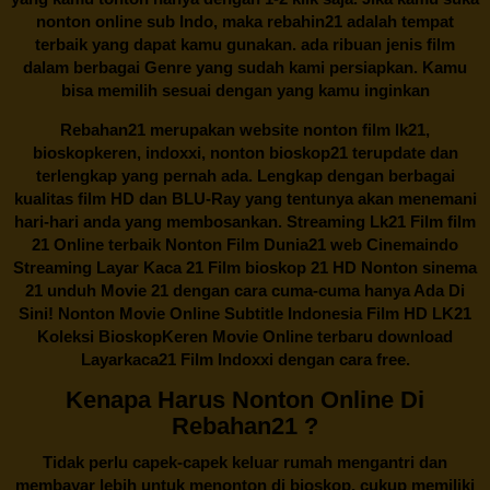
nonton online sub Indo, maka
rebahin21
adalah tempat
terbaik yang dapat kamu gunakan. ada ribuan jenis film
dalam berbagai Genre yang sudah kami persiapkan. Kamu
bisa memilih sesuai dengan yang kamu inginkan
Rebahan21
merupakan website nonton film lk21,
bioskopkeren, indoxxi, nonton bioskop21 terupdate dan
terlengkap yang pernah ada. Lengkap dengan berbagai
kualitas film HD dan BLU-Ray yang tentunya akan menemani
hari-hari anda yang membosankan. Streaming Lk21 Film film
21 Online terbaik Nonton Film Dunia21 web Cinemaindo
Streaming Layar Kaca 21 Film bioskop 21 HD Nonton sinema
21 unduh Movie 21 dengan cara cuma-cuma hanya Ada Di
Sini! Nonton Movie Online Subtitle Indonesia Film HD LK21
Koleksi BioskopKeren Movie Online terbaru download
Layarkaca21 Film Indoxxi dengan cara free.
Kenapa Harus Nonton Online Di
Rebahan21 ?
Tidak perlu capek-capek keluar rumah mengantri dan
membayar lebih untuk menonton di bioskop, cukup memiliki