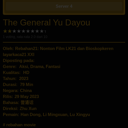
Server 4
The General Yu Dayou
1
voting, rata-rata
2.0
dari 10
Oleh:
Rebahan21: Nonton Film LK21 dan Bioskopkeren
layarkaca21 XXI
Diposting pada:
Genre:
Aksi
,
Drama
,
Fantasi
Kualitas:
HD
Tahun:
2023
Durasi:
79 Min
Negara:
China
Rilis:
29 May 2023
Bahasa:
普通话
Direksi:
Zhu Xun
Pemain:
Han Dong
,
Li Mingxuan
,
Lu Xingyu
rebahan movie