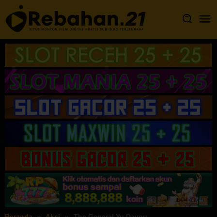
Loncat
ke
konten
Beranda
Aksi
The General Yu Dayou