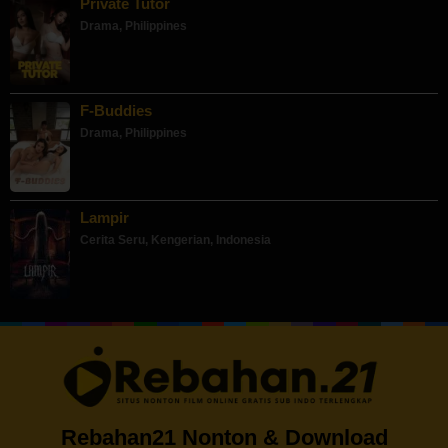
Private Tutor
Drama
,
Philippines
F-Buddies
Drama
,
Philippines
Lampir
Cerita Seru
,
Kengerian
,
Indonesia
Rebahan21 Nonton & Download