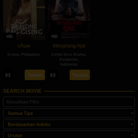
HD
HD
Uhaw
Menjelang Ajal
Drama
,
Philippines
Cerita Seru
,
Drama
,
Kengerian
,
30
Bobby
Indonesia
Aug
Bonifacio
30
Hadrah
Tonton
Tonton
2024
Apr
Daeng
2024
Ratu
SEARCH MOVIE