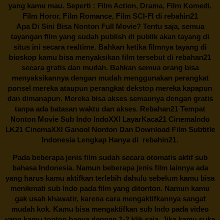
yang kamu mau. Seperti : Film Action, Drama, Film Komedi,
Film Horor, Film Romance, Film SCI-FI di
rebahin21
Apa Di Sini Bisa Nonton Full Movie? Tentu saja, semua
tayangan film yang sudah publish di publik akan tayang di
situs ini secara realtime. Bahkan ketika filmnya tayang di
bioskop kamu bisa menyaksikan film tersebut di
rebahan21
secara gratis dan mudah. Bahkan semua orang bisa
menyaksikannya dengan mudah menggunakan perangkat
ponsel mereka ataupun perangkat dekstop mereka kapapun
dan dimanapun. Mereka bisa akses semaunya dengan gratis
tanpa ada batasan waktu dan akses.
Rebahan21
Tempat
Nonton Movie Sub Indo IndoXXI LayarKaca21 CinemaIndo
LK21 CinemaXXI Ganool Nonton Dan Download Film Subtitle
Indonesia Lengkap Hanya di
rebahin21.
Pada beberapa jenis film sudah secara otomatis aktif sub
bahasa Indonesia. Namun beberapa jenis film lainnya ada
yang harus kamu aktifkan terlebih dahulu sebelum kamu bisa
menikmati sub Indo pada film yang ditonton. Namun kamu
gak usah khawatir, karena cara mengaktifkannya sangat
mudah kok. Kamu bisa mengaktifkan sub Indo pada video
yang kamu tonton hanya dengan 1-2 klik saja. Jika kamu suka