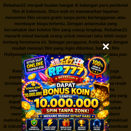
Rebahan21
menjadi bualan hangat di kalangan para penikmat
film di Indonesia. Situs web ini menawarkan layanan
menonton film secara gratis tanpa perlu berlangganan atau
membayar biaya tertentu. Dengan antarmuka yang
bersahabat dan koleksi film yang cukup lengkap,
Rebahan21
menarik minat banyak orang untuk mencari tahu lebih lanjut
tentang fenomena ini. Sebagai pengguna, Anda dapat dengan
mudah mencari film yang ingin ditonton, baik itu film
Hollywood terbaru, drama Korea yang sedang hits, atau pun
produksi film lokal dengan kualitas terbaik.
Namun, seperti halnya cerita manis,
Rebahan21
juga
menimbulkan kontroversi di industri film. Banyak pihak,
terutama produsen film dan pemilik hak cipta, merasa resah
dengan maraknya situs-situs seperti ini. Mereka
menganggapnya sebagai bentuk pelanggaran hak cipta yang
dapat merugikan industri perfilman secara keseluruhan.
Pihak berwenang pun turut terlibat dalam upaya untuk
menutup situs-situs ilegal semacam Rebahan21 demi
melindungi keberlangsungan bisnis dan kekayaan intelektual
di industri hiburan. Konflik kepentingan inilah yang membuat