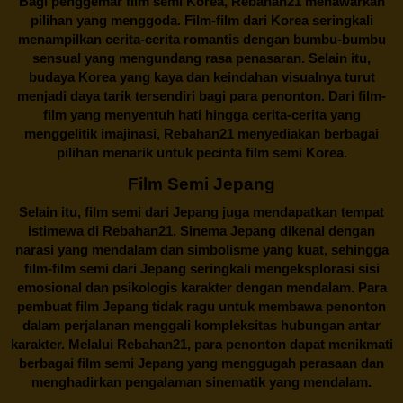
Bagi penggemar film semi Korea,
Rebahan21
menawarkan
pilihan yang menggoda. Film-film dari Korea seringkali
menampilkan cerita-cerita romantis dengan bumbu-bumbu
sensual yang mengundang rasa penasaran. Selain itu,
budaya Korea yang kaya dan keindahan visualnya turut
menjadi daya tarik tersendiri bagi para penonton. Dari film-
film yang menyentuh hati hingga cerita-cerita yang
menggelitik imajinasi,
Rebahan21
menyediakan berbagai
pilihan menarik untuk pecinta film semi Korea.
Film Semi Jepang
Selain itu,
film semi dari Jepang
juga mendapatkan tempat
istimewa di Rebahan21. Sinema Jepang dikenal dengan
narasi yang mendalam dan simbolisme yang kuat, sehingga
film-film semi dari Jepang seringkali mengeksplorasi sisi
emosional dan psikologis karakter dengan mendalam. Para
pembuat film Jepang tidak ragu untuk membawa penonton
dalam perjalanan menggali kompleksitas hubungan antar
karakter. Melalui
Rebahan21
, para penonton dapat menikmati
berbagai
film semi Jepang
yang menggugah perasaan dan
menghadirkan pengalaman sinematik yang mendalam.