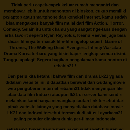
Tidak perlu capek-capek keluar rumah mengantri dan
membayar lebih untuk menonton di bioskop, cukup memiliki
pc/laptop atau smartphone dan koneksi internet, kamu sudah
bisa mengakses banyak film mulai dari film Action, Horror,
Comedy. Selain itu untuk kamu yang sangat nge-fans dengan
artis favorit seperti Ryan Reynolds, Keanu Reeves juga bisa
dicari filmnya termasuk film-film ngetop seperti Game of
Thrones, The Walking Dead, Avengers: Infinity War atau
Drama Korea terbaru yang bikin baper lengkap semua disini.
Tunggu apalagi! Segera bagikan pengalaman kamu nonton di
rebahin21
!
Dan perlu kita ketahui bahwa film dan drama
Lk21
yg ada
didalam website ini, didapatkan berawal dari Gudangmovie
web penguberan internet.
rebahin21
tidak menyimpan file
atau data film Indoxxi ataupun lk21 di server kami sendiri
melainkan kami hanya menangkap tautan link tersebut dari
pihak website lainnya yang menyediakan database movie
LK21
dan Indoxxi tersebut termasuk di situs
Layarkaca21
paling populer didalam dunia per-filman Indonesia.
rebahan21
bukan hanya merupakan suatu web hiburan yg