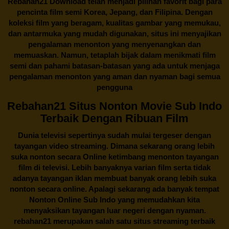
Rebahan21
Download telah menjadi pilihan favorit bagi para
pencinta
film semi Korea
, Jepang, dan Filipina. Dengan
koleksi film yang beragam, kualitas gambar yang memukau,
dan antarmuka yang mudah digunakan, situs ini menyajikan
pengalaman menonton yang menyenangkan dan
memuaskan. Namun, tetaplah bijak dalam menikmati film
semi dan pahami batasan-batasan yang ada untuk menjaga
pengalaman menonton yang aman dan nyaman bagi semua
pengguna
Rebahan21 Situs Nonton Movie Sub Indo
Terbaik Dengan Ribuan Film
Dunia televisi sepertinya sudah mulai tergeser dengan
tayangan video streaming. Dimana sekarang orang lebih
suka nonton secara Online ketimbang menonton tayangan
film di televisi. Lebih banyaknya varian film serta tidak
adanya tayangan iklan membuat banyak orang lebih suka
nonton secara online. Apalagi sekarang ada banyak tempat
Nonton Online Sub Indo yang memudahkan kita
menyaksikan tayangan luar negeri dengan nyaman.
rebahan21
merupakan salah satu situs streaming terbaik