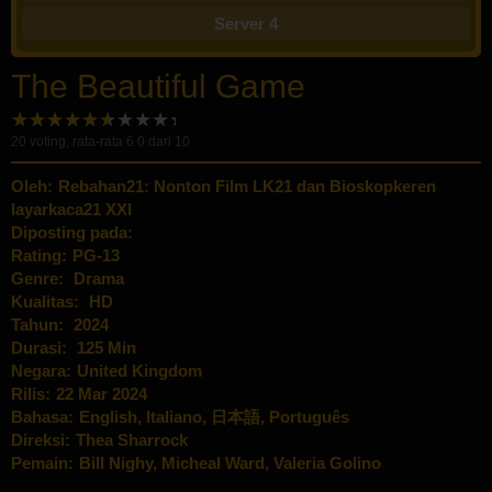
Server 4
The Beautiful Game
20
voting, rata-rata
6.0
dari 10
Oleh:
Rebahan21: Nonton Film LK21 dan Bioskopkeren
layarkaca21 XXI
Diposting pada:
Rating:
PG-13
Genre:
Drama
Kualitas:
HD
Tahun:
2024
Durasi:
125 Min
Negara:
United Kingdom
Rilis:
22 Mar 2024
Bahasa:
English, Italiano, 日本語, Português
Direksi:
Thea Sharrock
Pemain:
Bill Nighy
,
Micheal Ward
,
Valeria Golino