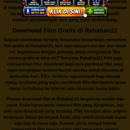
melindungi keberlangsungan bisnis dan kekayaan intelektual
di industri hiburan. Konflik kepentingan inilah yang membuat
isu tentang menonton film secara gratis di
Rebahan21
menjadi perbincangan seru yang terus berkembang.
Download Film Gratis di Rebahan21
Setelah membahas tentang fenomena menariknya menonton
film gratis di
Rebahan21
, kini mari telusuri sisi lain dari kisah
ini: bagaimana dengan peluang untuk mengunduh film
secara gratis di situs ini? Ternyata, Rebahan21 Film juga
menawarkan fitur download bagi para penikmat film yang
ingin menyimpan koleksi favorit mereka untuk ditonton di
kemudian hari. Fitur ini tentu saja menarik bagi banyak
orang, terutama yang ingin menikmati film-film favorit tanpa
harus terhubung ke internet atau khawatir kuota habis.
Proses download film di
Rebahan21
tergolong mudah dan
cepat. Anda hanya perlu mencari film yang diinginkan, lalu
pilih opsi download yang tersedia. Film tersebut akan segera
tersimpan dalam perangkat Anda, siap untuk dinikmati kapan
saja dan di mana saja. Namun, perlu diingat bahwa
mengunduh film secara gratis dari situs-situs seperti