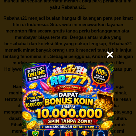
muncullah sebuah alternatif menarik bagi para penikmat film,
yaitu
Rebahan21.
Rebahan21
menjadi bualan hangat di kalangan para penikmat
film di Indonesia. Situs web ini menawarkan layanan
menonton film secara gratis tanpa perlu berlangganan atau
membayar biaya tertentu. Dengan antarmuka yang
bersahabat dan koleksi film yang cukup lengkap,
Rebahan21
menarik minat banyak orang untuk mencari tahu lebih lanjut
tentang fenomena ini. Sebagai pengguna, Anda dapat dengan
mudah mencari film yang ingin ditonton, baik itu film
Hollywood terbaru, drama Korea yang sedang hits, atau pun
produksi film lokal dengan kualitas terbaik.
Namun, seperti halnya cerita manis,
Rebahan21
juga
menimbulkan kontroversi di industri film. Banyak pihak,
terutama produsen film dan pemilik hak cipta, merasa resah
dengan maraknya situs-situs seperti ini. Mereka
menganggapnya sebagai bentuk pelanggaran hak cipta yang
dapat merugikan industri perfilman secara keseluruhan.
Pihak berwenang pun turut terlibat dalam upaya untuk
menutup situs-situs ilegal semacam Rebahan21 demi