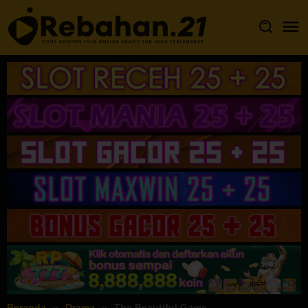
Loncat
ke
konten
Beranda
Drama
The Beautiful Game