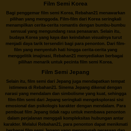
Film Semi Korea
Bagi penggemar film semi Korea,
Rebahan21
menawarkan
pilihan yang menggoda. Film-film dari Korea seringkali
menampilkan cerita-cerita romantis dengan bumbu-bumbu
sensual yang mengundang rasa penasaran. Selain itu,
budaya Korea yang kaya dan keindahan visualnya turut
menjadi daya tarik tersendiri bagi para penonton. Dari film-
film yang menyentuh hati hingga cerita-cerita yang
menggelitik imajinasi,
Rebahan21
menyediakan berbagai
pilihan menarik untuk pecinta film semi Korea.
Film Semi Jepang
Selain itu,
film semi dari Jepang
juga mendapatkan tempat
istimewa di Rebahan21. Sinema Jepang dikenal dengan
narasi yang mendalam dan simbolisme yang kuat, sehingga
film-film semi dari Jepang seringkali mengeksplorasi sisi
emosional dan psikologis karakter dengan mendalam. Para
pembuat film Jepang tidak ragu untuk membawa penonton
dalam perjalanan menggali kompleksitas hubungan antar
karakter. Melalui
Rebahan21
, para penonton dapat menikmati
berbagai
film semi Jepang
yang menggugah perasaan dan