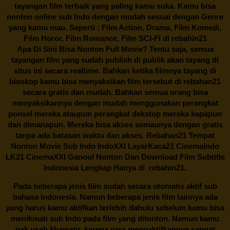
tayangan film terbaik yang paling kamu suka. Kamu bisa
nonton online sub Indo dengan mudah sesuai dengan Genre
yang kamu mau. Seperti : Film Action, Drama, Film Komedi,
Film Horor, Film Romance, Film SCI-FI di
rebahin21
Apa Di Sini Bisa Nonton Full Movie? Tentu saja, semua
tayangan film yang sudah publish di publik akan tayang di
situs ini secara realtime. Bahkan ketika filmnya tayang di
bioskop kamu bisa menyaksikan film tersebut di
rebahan21
secara gratis dan mudah. Bahkan semua orang bisa
menyaksikannya dengan mudah menggunakan perangkat
ponsel mereka ataupun perangkat dekstop mereka kapapun
dan dimanapun. Mereka bisa akses semaunya dengan gratis
tanpa ada batasan waktu dan akses.
Rebahan21
Tempat
Nonton Movie Sub Indo IndoXXI LayarKaca21 CinemaIndo
LK21 CinemaXXI Ganool Nonton Dan Download Film Subtitle
Indonesia Lengkap Hanya di
rebahin21.
Pada beberapa jenis film sudah secara otomatis aktif sub
bahasa Indonesia. Namun beberapa jenis film lainnya ada
yang harus kamu aktifkan terlebih dahulu sebelum kamu bisa
menikmati sub Indo pada film yang ditonton. Namun kamu
gak usah khawatir, karena cara mengaktifkannya sangat