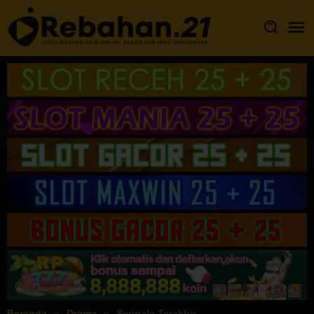
Loncat
ke
konten
Beranda
Drama
Serigala Terakhir