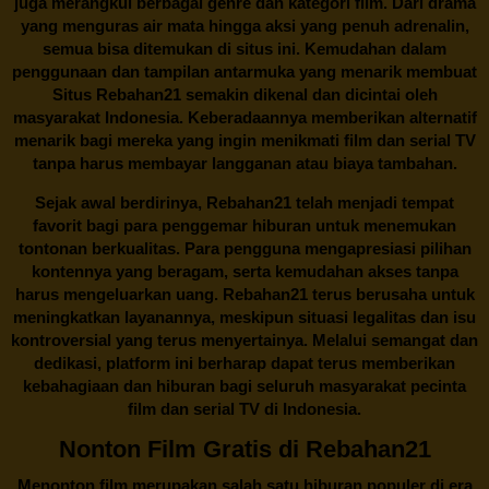
juga merangkul berbagai genre dan kategori film. Dari drama
yang menguras air mata hingga aksi yang penuh adrenalin,
semua bisa ditemukan di situs ini. Kemudahan dalam
penggunaan dan tampilan antarmuka yang menarik membuat
Situs
Rebahan21
semakin dikenal dan dicintai oleh
masyarakat Indonesia. Keberadaannya memberikan alternatif
menarik bagi mereka yang ingin menikmati film dan serial TV
tanpa harus membayar langganan atau biaya tambahan.
Sejak awal berdirinya,
Rebahan21
telah menjadi tempat
favorit bagi para penggemar hiburan untuk menemukan
tontonan berkualitas. Para pengguna mengapresiasi pilihan
kontennya yang beragam, serta kemudahan akses tanpa
harus mengeluarkan uang.
Rebahan21
terus berusaha untuk
meningkatkan layanannya, meskipun situasi legalitas dan isu
kontroversial yang terus menyertainya. Melalui semangat dan
dedikasi, platform ini berharap dapat terus memberikan
kebahagiaan dan hiburan bagi seluruh masyarakat pecinta
film dan serial TV di Indonesia.
Nonton Film Gratis di Rebahan21
Menonton film merupakan salah satu hiburan populer di era