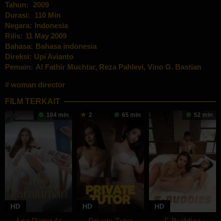
Tahun:
2009
Durasi:
110 Min
Negara:
Indonesia
Rilis:
11 May 2009
Bahasa:
Bahasa indonesia
Direksi:
Upi Avianto
Pemain:
Al Fathir Muchtar
,
Reza Pahlevi
,
Vino G. Bastian
woman director
FILM TERKAIT
104 min
2
65 min
52 min
HD
HD
HD