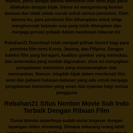
Namun, perlu diingat bahwa menonton film semi juga perlu
dilakukan dengan bijak. Genre ini mengandung konten
dewasa dan tidak selalu cocok untuk semua penonton. Oleh
karena itu, para penikmat film diharapkan untuk tetap
menghormati batasan usia yang telah ditetapkan dan
menjaga privasi pribadi dalam menikmati hiburan ini.
Rebahan21
Download telah menjadi pilihan favorit bagi para
pencinta
film semi Korea
, Jepang, dan Filipina. Dengan
koleksi film yang beragam, kualitas gambar yang memukau,
dan antarmuka yang mudah digunakan, situs ini menyajikan
pengalaman menonton yang menyenangkan dan
memuaskan. Namun, tetaplah bijak dalam menikmati film
semi dan pahami batasan-batasan yang ada untuk menjaga
pengalaman menonton yang aman dan nyaman bagi semua
pengguna
Rebahan21 Situs Nonton Movie Sub Indo
Terbaik Dengan Ribuan Film
Dunia televisi sepertinya sudah mulai tergeser dengan
tayangan video streaming. Dimana sekarang orang lebih
suka nonton secara Online ketimbang menonton tayangan