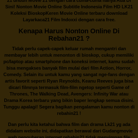
21 unduh Movie 21 dengan cara cuma-cuma hanya Ada Di
Sini! Nonton Movie Online Subtitle Indonesia Film HD LK21
Koleksi BioskopKeren Movie Online terbaru download
Layarkaca21 Film Indoxxi dengan cara free.
Kenapa Harus Nonton Online Di
Rebahan21 ?
Tidak perlu capek-capek keluar rumah mengantri dan
membayar lebih untuk menonton di bioskop, cukup memiliki
pc/laptop atau smartphone dan koneksi internet, kamu sudah
bisa mengakses banyak film mulai dari film Action, Horror,
Comedy. Selain itu untuk kamu yang sangat nge-fans dengan
artis favorit seperti Ryan Reynolds, Keanu Reeves juga bisa
dicari filmnya termasuk film-film ngetop seperti Game of
Thrones, The Walking Dead, Avengers: Infinity War atau
Drama Korea terbaru yang bikin baper lengkap semua disini.
Tunggu apalagi! Segera bagikan pengalaman kamu nonton di
rebahin21
!
Dan perlu kita ketahui bahwa film dan drama
Lk21
yg ada
didalam website ini, didapatkan berawal dari Gudangmovie
web penguberan internet.
rebahin21
tidak menyimpan file