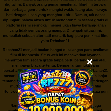
digital ini. Banyak orang gemar menikmati film-film terbaru
dari berbagai genre untuk mengisi waktu luang atau merayu
hati dengan kisah yang mengharu biru. Namun, tak dapat
dipungkiri bahwa akses untuk menonton film secara gratis di
platform resmi seringkali memerlukan biaya berlangganan
yang tidak semua orang mampu. Di tengah situasi ini,
muncullah sebuah alternatif menarik bagi para penikmat film,
yaitu
Rebahan21.
Rebahan21
menjadi bualan hangat di kalangan para penikmat
film di Indonesia. Situs web ini menawarkan layanan
menonton film secara gratis tanpa perlu berlangganan atau
membayar biaya tertentu. Dengan antarmuka yang
bersahabat dan koleksi film yang cukup lengkap,
Rebahan21
menarik minat banyak orang untuk mencari tahu lebih lanjut
tentang fenomena ini. Sebagai pengguna, Anda dapat dengan
mudah mencari film yang ingin ditonton, baik itu film
Hollywood terbaru, drama Korea yang sedang hits, atau pun
produksi film lokal dengan kualitas terbaik.
Namun, seperti halnya cerita manis,
Rebahan21
juga
menimbulkan kontroversi di industri film. Banyak pihak,