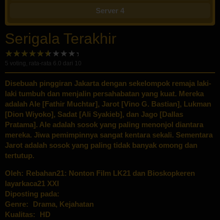
Server 4
Serigala Terakhir
5
voting, rata-rata
6.0
dari 10
Disebuah pinggiran Jakarta dengan sekelompok remaja laki-
laki tumbuh dan menjalin persahabatan yang kuat. Mereka
adalah Ale [Fathir Muchtar], Jarot [Vino G. Bastian], Lukman
[Dion Wiyoko], Sadat [Ali Syakieb], dan Jago [Dallas
Pratama]. Ale adalah sosok yang paling menonjol diantara
mereka. Jiwa pemimpinnya sangat kentara sekali. Sementara
Jarot adalah sosok yang paling tidak banyak omong dan
tertutup.
Oleh:
Rebahan21: Nonton Film LK21 dan Bioskopkeren
layarkaca21 XXI
Diposting pada:
Genre:
Drama
,
Kejahatan
Kualitas:
HD