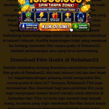
terutama produsen film dan pemilik hak cipta, merasa resah
dengan maraknya situs-situs seperti ini. Mereka
menganggapnya sebagai bentuk pelanggaran hak cipta yang
dapat merugikan industri perfilman secara keseluruhan.
Pihak berwenang pun turut terlibat dalam upaya untuk
menutup situs-situs ilegal semacam Rebahan21 demi
melindungi keberlangsungan bisnis dan kekayaan intelektual
di industri hiburan. Konflik kepentingan inilah yang membuat
isu tentang menonton film secara gratis di
Rebahan21
menjadi perbincangan seru yang terus berkembang.
Download Film Gratis di Rebahan21
Setelah membahas tentang fenomena menariknya menonton
film gratis di
Rebahan21
, kini mari telusuri sisi lain dari kisah
ini: bagaimana dengan peluang untuk mengunduh film
secara gratis di situs ini? Ternyata, Rebahan21 Film juga
menawarkan fitur download bagi para penikmat film yang
ingin menyimpan koleksi favorit mereka untuk ditonton di
kemudian hari. Fitur ini tentu saja menarik bagi banyak
orang, terutama yang ingin menikmati film-film favorit tanpa
harus terhubung ke internet atau khawatir kuota habis.