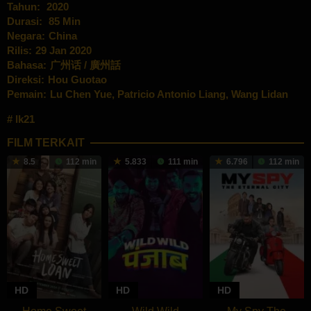
Tahun:
2020
Durasi:
85 Min
Negara:
China
Rilis:
29 Jan 2020
Bahasa:
广州话 / 廣州話
Direksi:
Hou Guotao
Pemain:
Lu Chen Yue
,
Patricio Antonio Liang
,
Wang Lidan
lk21
FILM TERKAIT
8.5
112 min
5.833
111 min
6.796
112 min
HD
HD
HD