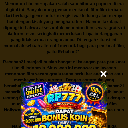
Menonton film merupakan salah satu hiburan populer di era
digital ini. Banyak orang gemar menikmati film-film terbaru
dari berbagai genre untuk mengisi waktu luang atau merayu
hati dengan kisah yang mengharu biru. Namun, tak dapat
dipungkiri bahwa akses untuk menonton film secara gratis di
platform resmi seringkali memerlukan biaya berlangganan
yang tidak semua orang mampu. Di tengah situasi ini,
muncullah sebuah alternatif menarik bagi para penikmat film,
yaitu
Rebahan21.
Rebahan21
menjadi bualan hangat di kalangan para penikmat
film di Indonesia. Situs web ini menawarkan layanan
menonton film secara gratis tanpa perlu berlangganan atau
membayar biaya tertentu. Dengan antarmuka yang
bersahabat dan koleksi film yang cukup lengkap,
Rebahan21
menarik minat banyak orang untuk mencari tahu lebih lanjut
tentang fenomena ini. Sebagai pengguna, Anda dapat dengan
mudah mencari film yang ingin ditonton, baik itu film
Hollywood terbaru, drama Korea yang sedang hits, atau pun
produksi film lokal dengan kualitas terbaik.
Namun, seperti halnya cerita manis,
Rebahan21
juga