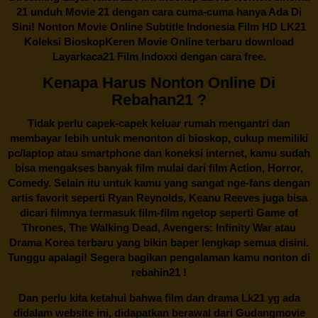
21 unduh Movie 21 dengan cara cuma-cuma hanya Ada Di
Sini! Nonton Movie Online Subtitle Indonesia Film HD LK21
Koleksi BioskopKeren Movie Online terbaru download
Layarkaca21 Film Indoxxi dengan cara free.
Kenapa Harus Nonton Online Di
Rebahan21 ?
Tidak perlu capek-capek keluar rumah mengantri dan
membayar lebih untuk menonton di bioskop, cukup memiliki
pc/laptop atau smartphone dan koneksi internet, kamu sudah
bisa mengakses banyak film mulai dari film Action, Horror,
Comedy. Selain itu untuk kamu yang sangat nge-fans dengan
artis favorit seperti Ryan Reynolds, Keanu Reeves juga bisa
dicari filmnya termasuk film-film ngetop seperti Game of
Thrones, The Walking Dead, Avengers: Infinity War atau
Drama Korea terbaru yang bikin baper lengkap semua disini.
Tunggu apalagi! Segera bagikan pengalaman kamu nonton di
rebahin21
!
Dan perlu kita ketahui bahwa film dan drama
Lk21
yg ada
didalam website ini, didapatkan berawal dari Gudangmovie