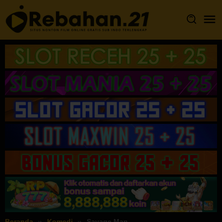
Loncat
ke
konten
Beranda
Komedi
Savage Man