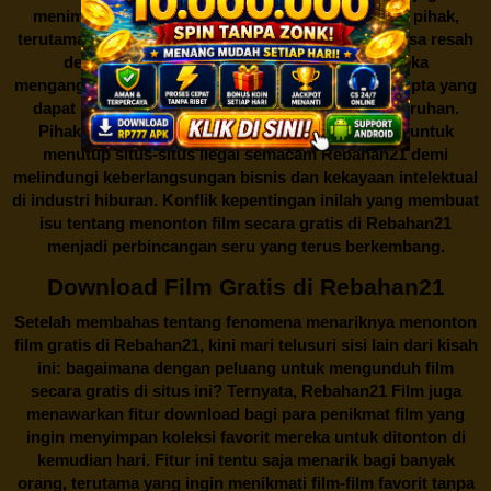
menimbulkan kontroversi di industri film. Banyak pihak,
terutama produsen film dan pemilik hak cipta, merasa resah
dengan maraknya situs-situs seperti ini. Mereka
menganggapnya sebagai bentuk pelanggaran hak cipta yang
dapat merugikan industri perfilman secara keseluruhan.
Pihak berwenang pun turut terlibat dalam upaya untuk
menutup situs-situs ilegal semacam Rebahan21 demi
melindungi keberlangsungan bisnis dan kekayaan intelektual
di industri hiburan. Konflik kepentingan inilah yang membuat
isu tentang menonton film secara gratis di
Rebahan21
menjadi perbincangan seru yang terus berkembang.
Download Film Gratis di Rebahan21
Setelah membahas tentang fenomena menariknya menonton
film gratis di
Rebahan21
, kini mari telusuri sisi lain dari kisah
ini: bagaimana dengan peluang untuk mengunduh film
secara gratis di situs ini? Ternyata, Rebahan21 Film juga
menawarkan fitur download bagi para penikmat film yang
ingin menyimpan koleksi favorit mereka untuk ditonton di
kemudian hari. Fitur ini tentu saja menarik bagi banyak
orang, terutama yang ingin menikmati film-film favorit tanpa