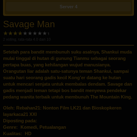
Server 4
Savage Man
2
voting, rata-rata
4.0
dari 10
Setelah para bandit membunuh suku asalnya, Shankui muda
mulai tinggal di hutan di gunung Tianmu sebagai seorang
pertapa buas, yang kehilangan wujud manusianya.
Orangutan liar adalah satu-satunya teman Shankui, sampai
suatu hari seorang gadis kecil Kong’er datang ke hutan
untuk mencari senjata untuk membalas dendam. Savage dan
gadis menjadi teman tetapi bos bandit menyewa pendekar
pedang wanita terbaik untuk membunuh The Mountain King.
Oleh:
Rebahan21: Nonton Film LK21 dan Bioskopkeren
layarkaca21 XXI
Diposting pada:
Genre:
Komedi
,
Petualangan
Kualitas:
HD