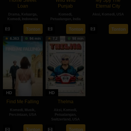
Home Sweet
Wild Wild
My Spy The
Loan
Punjab
Eternal City
Drama
,
Keluarga
,
Komedi
,
Aksi
,
Komedi
,
USA
Komedi
,
Indonesia
Petualangan
,
India
18
Peter
26
Sabrina
10
Simarpreet
Tonton
Tonton
Tonton
Jul
Segal
Sep
Rochelle
Jul
Singh
2024
6.363
94 min
7.2
98 min
2024
Kalangie
2024
HD
HD
Find Me Falling
Thelma
Komedi
,
Musik
,
Aksi
,
Komedi
,
Percintaan
,
USA
Petualangan
,
Switzerland
,
USA
19
Stelana
21
Josh
Tonton
Tonton
Jul
Kliris