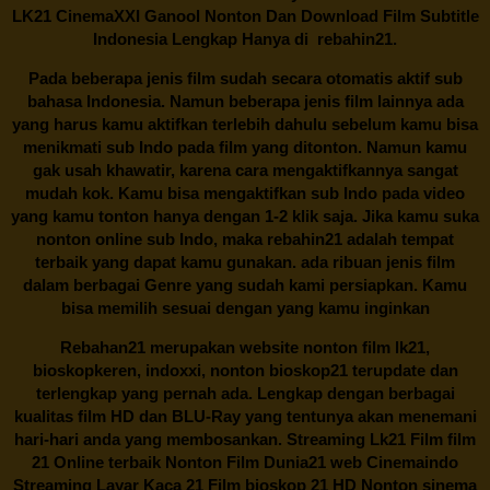
LK21 CinemaXXI Ganool Nonton Dan Download Film Subtitle
Indonesia Lengkap Hanya di
rebahin21.
Pada beberapa jenis film sudah secara otomatis aktif sub
bahasa Indonesia. Namun beberapa jenis film lainnya ada
yang harus kamu aktifkan terlebih dahulu sebelum kamu bisa
menikmati sub Indo pada film yang ditonton. Namun kamu
gak usah khawatir, karena cara mengaktifkannya sangat
mudah kok. Kamu bisa mengaktifkan sub Indo pada video
yang kamu tonton hanya dengan 1-2 klik saja. Jika kamu suka
nonton online sub Indo, maka
rebahin21
adalah tempat
terbaik yang dapat kamu gunakan. ada ribuan jenis film
dalam berbagai Genre yang sudah kami persiapkan. Kamu
bisa memilih sesuai dengan yang kamu inginkan
Rebahan21
merupakan website nonton film lk21,
bioskopkeren, indoxxi, nonton bioskop21 terupdate dan
terlengkap yang pernah ada. Lengkap dengan berbagai
kualitas film HD dan BLU-Ray yang tentunya akan menemani
hari-hari anda yang membosankan. Streaming Lk21 Film film
21 Online terbaik Nonton Film Dunia21 web Cinemaindo
Streaming Layar Kaca 21 Film bioskop 21 HD Nonton sinema