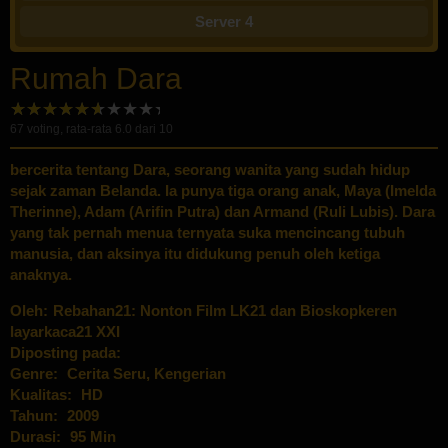
Server 4
Rumah Dara
67
voting, rata-rata
6.0
dari 10
bercerita tentang Dara, seorang wanita yang sudah hidup
sejak zaman Belanda. Ia punya tiga orang anak, Maya (Imelda
Therinne), Adam (Arifin Putra) dan Armand (Ruli Lubis). Dara
yang tak pernah menua ternyata suka mencincang tubuh
manusia, dan aksinya itu didukung penuh oleh ketiga
anaknya.
Oleh:
Rebahan21: Nonton Film LK21 dan Bioskopkeren
layarkaca21 XXI
Diposting pada:
Genre:
Cerita Seru
,
Kengerian
Kualitas:
HD
Tahun:
2009
Durasi:
95 Min