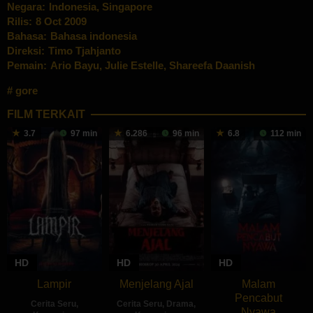
Negara:
Indonesia
,
Singapore
Rilis:
8 Oct 2009
Bahasa:
Bahasa indonesia
Direksi:
Timo Tjahjanto
Pemain:
Ario Bayu
,
Julie Estelle
,
Shareefa Daanish
gore
FILM TERKAIT
3.7
97 min
6.286
96 min
6.8
112 min
HD
HD
HD
Lampir
Menjelang Ajal
Malam
Pencabut
Cerita Seru
,
Cerita Seru
,
Drama
,
Nyawa