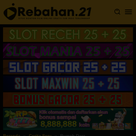
Loncat
ke
konten
Beranda
Cerita Seru
Rumah Dara