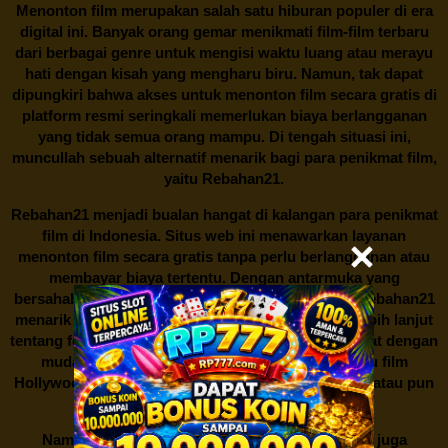
Menonton film merupakan salah satu hiburan populer di era
digital ini. Banyak orang gemar menikmati film-film terbaru
dari berbagai genre untuk mengisi waktu luang atau merayu
hati dengan kisah yang mengharu biru. Namun, tak dapat
dipungkiri bahwa akses untuk menonton film secara gratis di
platform resmi seringkali memerlukan biaya berlangganan
yang tidak semua orang mampu. Di tengah situasi ini,
muncullah sebuah alternatif menarik bagi para penikmat film,
yaitu
Rebahan21.
Rebahan21
menjadi bualan hangat di kalangan para penikmat
film di Indonesia. Situs web ini menawarkan layanan
menonton film secara gratis tanpa perlu berlangganan atau
membayar biaya tertentu. Dengan antarmuka yang
bersahabat dan koleksi film yang cukup lengkap,
Rebahan21
menarik minat banyak orang untuk mencari tahu lebih lanjut
tentang fenomena ini. Sebagai pengguna, Anda dapat dengan
mudah mencari film yang ingin ditonton, baik itu film
Hollywood terbaru, drama Korea yang sedang hits, atau pun
produksi film lokal dengan kualitas terbaik.
Namun, seperti halnya cerita manis,
Rebahan21
juga