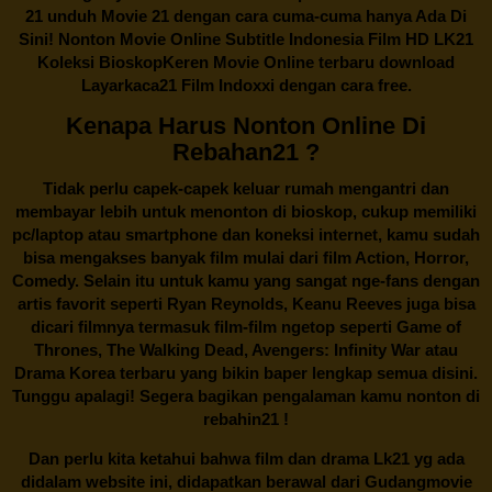
21 unduh Movie 21 dengan cara cuma-cuma hanya Ada Di
Sini! Nonton Movie Online Subtitle Indonesia Film HD LK21
Koleksi BioskopKeren Movie Online terbaru download
Layarkaca21 Film Indoxxi dengan cara free.
Kenapa Harus Nonton Online Di
Rebahan21 ?
Tidak perlu capek-capek keluar rumah mengantri dan
membayar lebih untuk menonton di bioskop, cukup memiliki
pc/laptop atau smartphone dan koneksi internet, kamu sudah
bisa mengakses banyak film mulai dari film Action, Horror,
Comedy. Selain itu untuk kamu yang sangat nge-fans dengan
artis favorit seperti Ryan Reynolds, Keanu Reeves juga bisa
dicari filmnya termasuk film-film ngetop seperti Game of
Thrones, The Walking Dead, Avengers: Infinity War atau
Drama Korea terbaru yang bikin baper lengkap semua disini.
Tunggu apalagi! Segera bagikan pengalaman kamu nonton di
rebahin21
!
Dan perlu kita ketahui bahwa film dan drama
Lk21
yg ada
didalam website ini, didapatkan berawal dari Gudangmovie