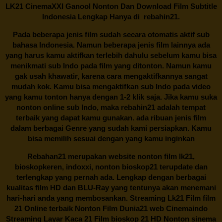
LK21 CinemaXXI Ganool Nonton Dan Download Film Subtitle
Indonesia Lengkap Hanya di
rebahin21.
Pada beberapa jenis film sudah secara otomatis aktif sub
bahasa Indonesia. Namun beberapa jenis film lainnya ada
yang harus kamu aktifkan terlebih dahulu sebelum kamu bisa
menikmati sub Indo pada film yang ditonton. Namun kamu
gak usah khawatir, karena cara mengaktifkannya sangat
mudah kok. Kamu bisa mengaktifkan sub Indo pada video
yang kamu tonton hanya dengan 1-2 klik saja. Jika kamu suka
nonton online sub Indo, maka
rebahin21
adalah tempat
terbaik yang dapat kamu gunakan. ada ribuan jenis film
dalam berbagai Genre yang sudah kami persiapkan. Kamu
bisa memilih sesuai dengan yang kamu inginkan
Rebahan21
merupakan website nonton film lk21,
bioskopkeren, indoxxi, nonton bioskop21 terupdate dan
terlengkap yang pernah ada. Lengkap dengan berbagai
kualitas film HD dan BLU-Ray yang tentunya akan menemani
hari-hari anda yang membosankan. Streaming Lk21 Film film
21 Online terbaik Nonton Film Dunia21 web Cinemaindo
Streaming Layar Kaca 21 Film bioskop 21 HD Nonton sinema