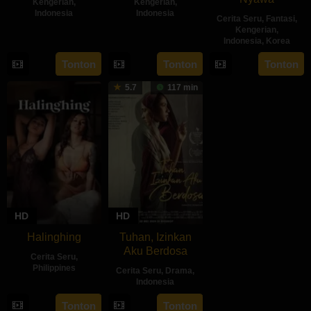
Kengerian
,
Kengerian
,
Indonesia
Indonesia
Cerita Seru
,
Fantasi
,
Kengerian
,
14
Kenny
30
Hadrah
Indonesia
,
Korea
Feb
Gulardi
Apr
Daeng
22
Sidharta
Tonton
Tonton
Tonton
2024
2024
Ratu
May
Tata
5.7
117 min
2024
HD
HD
Halinghing
Tuhan, Izinkan
Aku Berdosa
Cerita Seru
,
Philippines
Cerita Seru
,
Drama
,
Indonesia
18
Jaque
22
Feyhero
Oct
Carlos
Tonton
Tonton