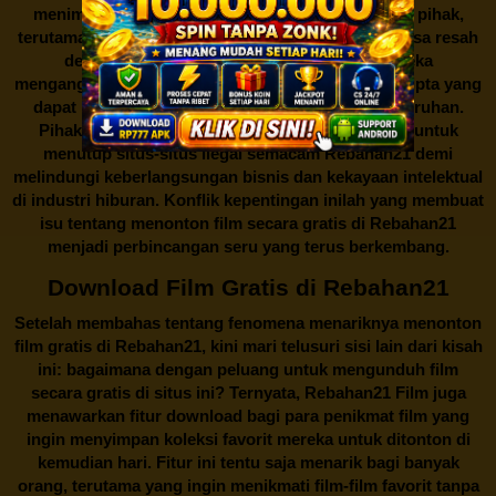
menimbulkan kontroversi di industri film. Banyak pihak,
terutama produsen film dan pemilik hak cipta, merasa resah
dengan maraknya situs-situs seperti ini. Mereka
menganggapnya sebagai bentuk pelanggaran hak cipta yang
dapat merugikan industri perfilman secara keseluruhan.
Pihak berwenang pun turut terlibat dalam upaya untuk
menutup situs-situs ilegal semacam Rebahan21 demi
melindungi keberlangsungan bisnis dan kekayaan intelektual
di industri hiburan. Konflik kepentingan inilah yang membuat
isu tentang menonton film secara gratis di
Rebahan21
menjadi perbincangan seru yang terus berkembang.
Download Film Gratis di Rebahan21
Setelah membahas tentang fenomena menariknya menonton
film gratis di
Rebahan21
, kini mari telusuri sisi lain dari kisah
ini: bagaimana dengan peluang untuk mengunduh film
secara gratis di situs ini? Ternyata, Rebahan21 Film juga
menawarkan fitur download bagi para penikmat film yang
ingin menyimpan koleksi favorit mereka untuk ditonton di
kemudian hari. Fitur ini tentu saja menarik bagi banyak
orang, terutama yang ingin menikmati film-film favorit tanpa