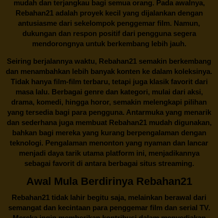
mudah dan terjangkau bagi semua orang. Pada awalnya,
Rebahan21 adalah proyek kecil yang dijalankan dengan
antusiasme dari sekelompok penggemar film. Namun,
dukungan dan respon positif dari pengguna segera
mendorongnya untuk berkembang lebih jauh.
Seiring berjalannya waktu,
Rebahan21
semakin berkembang
dan menambahkan lebih banyak konten ke dalam koleksinya.
Tidak hanya film-film terbaru, tetapi juga klasik favorit dari
masa lalu. Berbagai genre dan kategori, mulai dari aksi,
drama, komedi, hingga horor, semakin melengkapi pilihan
yang tersedia bagi para pengguna. Antarmuka yang menarik
dan sederhana juga membuat
Rebahan21
mudah digunakan,
bahkan bagi mereka yang kurang berpengalaman dengan
teknologi. Pengalaman menonton yang nyaman dan lancar
menjadi daya tarik utama platform ini, menjadikannya
sebagai favorit di antara berbagai situs streaming.
Awal Mula Berdirinya Rebahan21
Rebahan21
tidak lahir begitu saja, melainkan berawal dari
semangat dan kecintaan para penggemar film dan serial TV.
Mereka ingin memberikan kontribusi dalam menyediakan