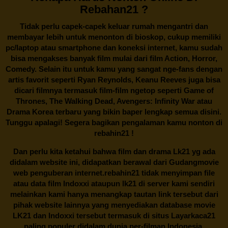
Rebahan21 ?
Tidak perlu capek-capek keluar rumah mengantri dan
membayar lebih untuk menonton di bioskop, cukup memiliki
pc/laptop atau smartphone dan koneksi internet, kamu sudah
bisa mengakses banyak film mulai dari film Action, Horror,
Comedy. Selain itu untuk kamu yang sangat nge-fans dengan
artis favorit seperti Ryan Reynolds, Keanu Reeves juga bisa
dicari filmnya termasuk film-film ngetop seperti Game of
Thrones, The Walking Dead, Avengers: Infinity War atau
Drama Korea terbaru yang bikin baper lengkap semua disini.
Tunggu apalagi! Segera bagikan pengalaman kamu nonton di
rebahin21
!
Dan perlu kita ketahui bahwa film dan drama
Lk21
yg ada
didalam website ini, didapatkan berawal dari Gudangmovie
web penguberan internet.
rebahin21
tidak menyimpan file
atau data film Indoxxi ataupun lk21 di server kami sendiri
melainkan kami hanya menangkap tautan link tersebut dari
pihak website lainnya yang menyediakan database movie
LK21
dan Indoxxi tersebut termasuk di situs
Layarkaca21
paling populer didalam dunia per-filman Indonesia.