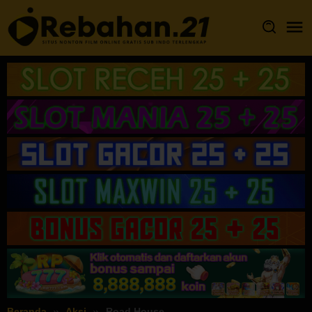
Loncat
ke
konten
Beranda
Aksi
Road House