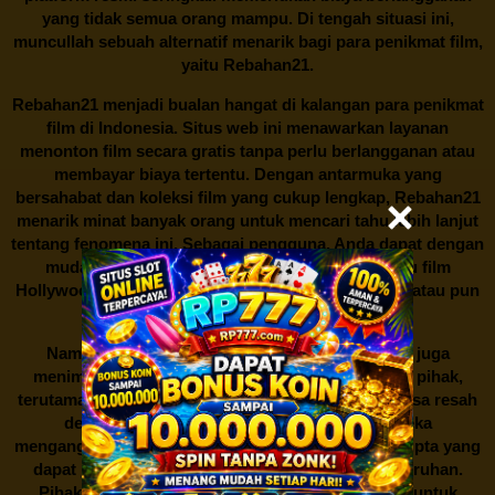
yang tidak semua orang mampu. Di tengah situasi ini,
muncullah sebuah alternatif menarik bagi para penikmat film,
yaitu
Rebahan21.
Rebahan21
menjadi bualan hangat di kalangan para penikmat
film di Indonesia. Situs web ini menawarkan layanan
menonton film secara gratis tanpa perlu berlangganan atau
membayar biaya tertentu. Dengan antarmuka yang
bersahabat dan koleksi film yang cukup lengkap,
Rebahan21
menarik minat banyak orang untuk mencari tahu lebih lanjut
tentang fenomena ini. Sebagai pengguna, Anda dapat dengan
mudah mencari film yang ingin ditonton, baik itu film
Hollywood terbaru, drama Korea yang sedang hits, atau pun
produksi film lokal dengan kualitas terbaik.
Namun, seperti halnya cerita manis,
Rebahan21
juga
menimbulkan kontroversi di industri film. Banyak pihak,
terutama produsen film dan pemilik hak cipta, merasa resah
dengan maraknya situs-situs seperti ini. Mereka
menganggapnya sebagai bentuk pelanggaran hak cipta yang
dapat merugikan industri perfilman secara keseluruhan.
Pihak berwenang pun turut terlibat dalam upaya untuk