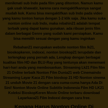
menikmati sub Indo pada film yang ditonton. Namun kamu
gak usah khawatir, karena cara mengaktifkannya sangat
mudah kok. Kamu bisa mengaktifkan sub Indo pada video
yang kamu tonton hanya dengan 1-2 klik saja. Jika kamu suka
nonton online sub Indo, maka
rebahin21
adalah tempat
terbaik yang dapat kamu gunakan. ada ribuan jenis film
dalam berbagai Genre yang sudah kami persiapkan. Kamu
bisa memilih sesuai dengan yang kamu inginkan
Rebahan21
merupakan website nonton film lk21,
bioskopkeren, indoxxi, nonton bioskop21 terupdate dan
terlengkap yang pernah ada. Lengkap dengan berbagai
kualitas film HD dan BLU-Ray yang tentunya akan menemani
hari-hari anda yang membosankan. Streaming Lk21 Film film
21 Online terbaik Nonton Film Dunia21 web Cinemaindo
Streaming Layar Kaca 21 Film bioskop 21 HD Nonton sinema
21 unduh Movie 21 dengan cara cuma-cuma hanya Ada Di
Sini! Nonton Movie Online Subtitle Indonesia Film HD LK21
Koleksi BioskopKeren Movie Online terbaru download
Layarkaca21 Film Indoxxi dengan cara free.
Kenapa Harus Nonton Online Di