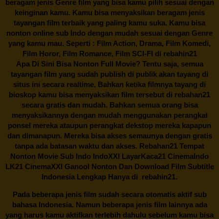
beragam jenis Genre film yang bisa kamu pilih sesuai dengan
keinginan kamu. Kamu bisa menyaksikan beragam jenis
tayangan film terbaik yang paling kamu suka. Kamu bisa
nonton online sub Indo dengan mudah sesuai dengan Genre
yang kamu mau. Seperti : Film Action, Drama, Film Komedi,
Film Horor, Film Romance, Film SCI-FI di
rebahin21
Apa Di Sini Bisa Nonton Full Movie? Tentu saja, semua
tayangan film yang sudah publish di publik akan tayang di
situs ini secara realtime. Bahkan ketika filmnya tayang di
bioskop kamu bisa menyaksikan film tersebut di
rebahan21
secara gratis dan mudah. Bahkan semua orang bisa
menyaksikannya dengan mudah menggunakan perangkat
ponsel mereka ataupun perangkat dekstop mereka kapapun
dan dimanapun. Mereka bisa akses semaunya dengan gratis
tanpa ada batasan waktu dan akses.
Rebahan21
Tempat
Nonton Movie Sub Indo IndoXXI LayarKaca21 CinemaIndo
LK21 CinemaXXI Ganool Nonton Dan Download Film Subtitle
Indonesia Lengkap Hanya di
rebahin21.
Pada beberapa jenis film sudah secara otomatis aktif sub
bahasa Indonesia. Namun beberapa jenis film lainnya ada
yang harus kamu aktifkan terlebih dahulu sebelum kamu bisa