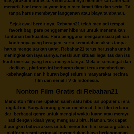
masyarakat Indonesia. Keberadaannya memberikan alternatif
menarik bagi mereka yang ingin menikmati film dan serial TV
tanpa harus membayar langganan atau biaya tambahan.
Sejak awal berdirinya,
Rebahan21
telah menjadi tempat
favorit bagi para penggemar hiburan untuk menemukan
tontonan berkualitas. Para pengguna mengapresiasi pilihan
kontennya yang beragam, serta kemudahan akses tanpa
harus mengeluarkan uang.
Rebahan21
terus berusaha untuk
meningkatkan layanannya, meskipun situasi legalitas dan isu
kontroversial yang terus menyertainya. Melalui semangat dan
dedikasi, platform ini berharap dapat terus memberikan
kebahagiaan dan hiburan bagi seluruh masyarakat pecinta
film dan serial TV di Indonesia.
Nonton Film Gratis di Rebahan21
Menonton film merupakan salah satu hiburan populer di era
digital ini. Banyak orang gemar menikmati film-film terbaru
dari berbagai genre untuk mengisi waktu luang atau merayu
hati dengan kisah yang mengharu biru. Namun, tak dapat
dipungkiri bahwa akses untuk menonton film secara gratis di
platform resmi seringkali memerlukan biaya berlangganan