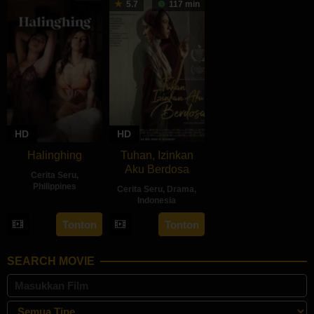
5.7
117 min
2024
HD
HD
Halinghing
Tuhan, Izinkan
Aku Berdosa
Cerita Seru
,
Philippines
Cerita Seru
,
Drama
,
Indonesia
18
Jaque
22
Feyhero
Oct
Carlos
Tonton
Tonton
May
2024
2024
SEARCH MOVIE