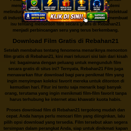
menutup situs-situs ilegal semacam Rebahan21 demi
melindungi keberlangsungan bisnis dan kekayaan intelektual
di industri hiburan. Konflik kepentingan inilah yang membuat
isu tentang menonton film secara gratis di
Rebahan21
menjadi perbincangan seru yang terus berkembang.
Download Film Gratis di Rebahan21
Setelah membahas tentang fenomena menariknya menonton
film gratis di
Rebahan21
, kini mari telusuri sisi lain dari kisah
ini: bagaimana dengan peluang untuk mengunduh film
secara gratis di situs ini? Ternyata, Rebahan21 Film juga
menawarkan fitur download bagi para penikmat film yang
ingin menyimpan koleksi favorit mereka untuk ditonton di
kemudian hari. Fitur ini tentu saja menarik bagi banyak
orang, terutama yang ingin menikmati film-film favorit tanpa
harus terhubung ke internet atau khawatir kuota habis.
Proses download film di
Rebahan21
tergolong mudah dan
cepat. Anda hanya perlu mencari film yang diinginkan, lalu
pilih opsi download yang tersedia. Film tersebut akan segera
tersimpan dalam perangkat Anda, siap untuk dinikmati kapan