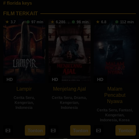
florida keys
FILM TERKAIT
3.7
97 min
6.286
96 min
6.8
112 min
HD
HD
HD
Lampir
Menjelang Ajal
Malam
Pencabut
Cerita Seru
,
Cerita Seru
,
Drama
,
Nyawa
Kengerian
,
Kengerian
,
Indonesia
Indonesia
Cerita Seru
,
Fantasi
,
Kengerian
,
14
Kenny
30
Hadrah
Indonesia
,
Korea
Feb
Gulardi
Apr
Daeng
22
Sidharta
Tonton
Tonton
Tonton
2024
2024
Ratu
May
Tata