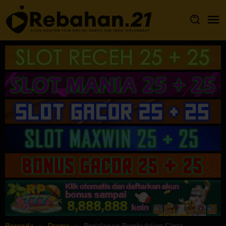
Loncat
ke
konten
Beranda
Drama
Perjalanan Pembuktian Cinta