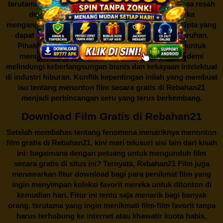
terutama produsen film dan pemilik hak cipta, merasa resah
dengan maraknya situs-situs seperti ini. Mereka
menganggapnya sebagai bentuk pelanggaran hak cipta yang
dapat merugikan industri perfilman secara keseluruhan.
Pihak berwenang pun turut terlibat dalam upaya untuk
menutup situs-situs ilegal semacam Rebahan21 demi
melindungi keberlangsungan bisnis dan kekayaan intelektual
di industri hiburan. Konflik kepentingan inilah yang membuat
isu tentang menonton film secara gratis di
Rebahan21
menjadi perbincangan seru yang terus berkembang.
Download Film Gratis di Rebahan21
Setelah membahas tentang fenomena menariknya menonton
film gratis di
Rebahan21
, kini mari telusuri sisi lain dari kisah
ini: bagaimana dengan peluang untuk mengunduh film
secara gratis di situs ini? Ternyata, Rebahan21 Film juga
menawarkan fitur download bagi para penikmat film yang
ingin menyimpan koleksi favorit mereka untuk ditonton di
kemudian hari. Fitur ini tentu saja menarik bagi banyak
orang, terutama yang ingin menikmati film-film favorit tanpa
harus terhubung ke internet atau khawatir kuota habis.