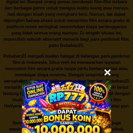
digital ini. Banyak orang gemar menikmati film-film terbaru
dari berbagai genre untuk mengisi waktu luang atau merayu
hati dengan kisah yang mengharu biru. Namun, tak dapat
dipungkiri bahwa akses untuk menonton film secara gratis di
platform resmi seringkali memerlukan biaya berlangganan
yang tidak semua orang mampu. Di tengah situasi ini,
muncullah sebuah alternatif menarik bagi para penikmat film,
yaitu
Rebahan21.
Rebahan21
menjadi bualan hangat di kalangan para penikmat
film di Indonesia. Situs web ini menawarkan layanan
menonton film secara gratis tanpa perlu berlangganan atau
membayar biaya tertentu. Dengan antarmuka yang
bersahabat dan koleksi film yang cukup lengkap,
Rebahan21
menarik minat banyak orang untuk mencari tahu lebih lanjut
tentang fenomena ini. Sebagai pengguna, Anda dapat dengan
mudah mencari film yang ingin ditonton, baik itu film
Hollywood terbaru, drama Korea yang sedang hits, atau pun
produksi film lokal dengan kualitas terbaik.
Namun, seperti halnya cerita manis,
Rebahan21
juga
menimbulkan kontroversi di industri film. Banyak pihak,