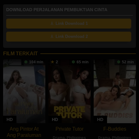
DOWNLOAD PERJALANAN PEMBUKTIAN CINTA
Link Download 1
Link Download 2
FILM TERKAIT
104 min
2
65 min
52 min
HD
HD
HD
Ang Pintor At
Private Tutor
F-Buddies
Ang Paraluman
Drama
,
Philippines
Drama
,
Philippines