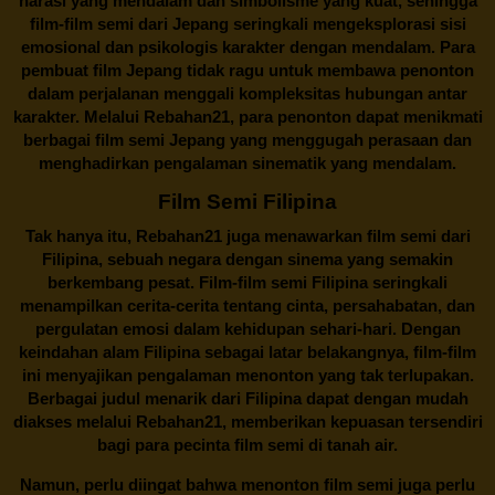
narasi yang mendalam dan simbolisme yang kuat, sehingga
film-film semi dari Jepang seringkali mengeksplorasi sisi
emosional dan psikologis karakter dengan mendalam. Para
pembuat film Jepang tidak ragu untuk membawa penonton
dalam perjalanan menggali kompleksitas hubungan antar
karakter. Melalui
Rebahan21
, para penonton dapat menikmati
berbagai
film semi Jepang
yang menggugah perasaan dan
menghadirkan pengalaman sinematik yang mendalam.
Film Semi Filipina
Tak hanya itu,
Rebahan21
juga menawarkan film semi dari
Filipina, sebuah negara dengan sinema yang semakin
berkembang pesat. Film-film semi Filipina seringkali
menampilkan cerita-cerita tentang cinta, persahabatan, dan
pergulatan emosi dalam kehidupan sehari-hari. Dengan
keindahan alam Filipina sebagai latar belakangnya, film-film
ini menyajikan pengalaman menonton yang tak terlupakan.
Berbagai judul menarik dari Filipina dapat dengan mudah
diakses melalui
Rebahan21
, memberikan kepuasan tersendiri
bagi para pecinta film semi di tanah air.
Namun, perlu diingat bahwa menonton film semi juga perlu