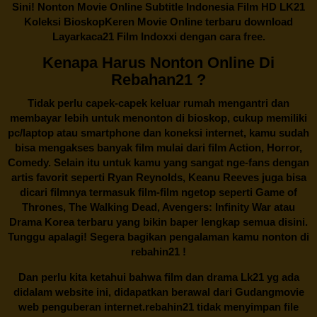
Sini! Nonton Movie Online Subtitle Indonesia Film HD LK21
Koleksi BioskopKeren Movie Online terbaru download
Layarkaca21 Film Indoxxi dengan cara free.
Kenapa Harus Nonton Online Di
Rebahan21 ?
Tidak perlu capek-capek keluar rumah mengantri dan
membayar lebih untuk menonton di bioskop, cukup memiliki
pc/laptop atau smartphone dan koneksi internet, kamu sudah
bisa mengakses banyak film mulai dari film Action, Horror,
Comedy. Selain itu untuk kamu yang sangat nge-fans dengan
artis favorit seperti Ryan Reynolds, Keanu Reeves juga bisa
dicari filmnya termasuk film-film ngetop seperti Game of
Thrones, The Walking Dead, Avengers: Infinity War atau
Drama Korea terbaru yang bikin baper lengkap semua disini.
Tunggu apalagi! Segera bagikan pengalaman kamu nonton di
rebahin21
!
Dan perlu kita ketahui bahwa film dan drama
Lk21
yg ada
didalam website ini, didapatkan berawal dari Gudangmovie
web penguberan internet.
rebahin21
tidak menyimpan file