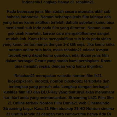
Indonesia Lengkap Hanya di
rebahin21.
Pada beberapa jenis film sudah secara otomatis aktif sub
bahasa Indonesia. Namun beberapa jenis film lainnya ada
yang harus kamu aktifkan terlebih dahulu sebelum kamu bisa
menikmati sub Indo pada film yang ditonton. Namun kamu
gak usah khawatir, karena cara mengaktifkannya sangat
mudah kok. Kamu bisa mengaktifkan sub Indo pada video
yang kamu tonton hanya dengan 1-2 klik saja. Jika kamu suka
nonton online sub Indo, maka
rebahin21
adalah tempat
terbaik yang dapat kamu gunakan. ada ribuan jenis film
dalam berbagai Genre yang sudah kami persiapkan. Kamu
bisa memilih sesuai dengan yang kamu inginkan
Rebahan21
merupakan website nonton film lk21,
bioskopkeren, indoxxi, nonton bioskop21 terupdate dan
terlengkap yang pernah ada. Lengkap dengan berbagai
kualitas film HD dan BLU-Ray yang tentunya akan menemani
hari-hari anda yang membosankan. Streaming Lk21 Film film
21 Online terbaik Nonton Film Dunia21 web Cinemaindo
Streaming Layar Kaca 21 Film bioskop 21 HD Nonton sinema
21 unduh Movie 21 dengan cara cuma-cuma hanya Ada Di