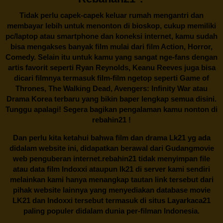
Tidak perlu capek-capek keluar rumah mengantri dan
membayar lebih untuk menonton di bioskop, cukup memiliki
pc/laptop atau smartphone dan koneksi internet, kamu sudah
bisa mengakses banyak film mulai dari film Action, Horror,
Comedy. Selain itu untuk kamu yang sangat nge-fans dengan
artis favorit seperti Ryan Reynolds, Keanu Reeves juga bisa
dicari filmnya termasuk film-film ngetop seperti Game of
Thrones, The Walking Dead, Avengers: Infinity War atau
Drama Korea terbaru yang bikin baper lengkap semua disini.
Tunggu apalagi! Segera bagikan pengalaman kamu nonton di
rebahin21
!
Dan perlu kita ketahui bahwa film dan drama
Lk21
yg ada
didalam website ini, didapatkan berawal dari Gudangmovie
web penguberan internet.
rebahin21
tidak menyimpan file
atau data film Indoxxi ataupun lk21 di server kami sendiri
melainkan kami hanya menangkap tautan link tersebut dari
pihak website lainnya yang menyediakan database movie
LK21
dan Indoxxi tersebut termasuk di situs
Layarkaca21
paling populer didalam dunia per-filman Indonesia.