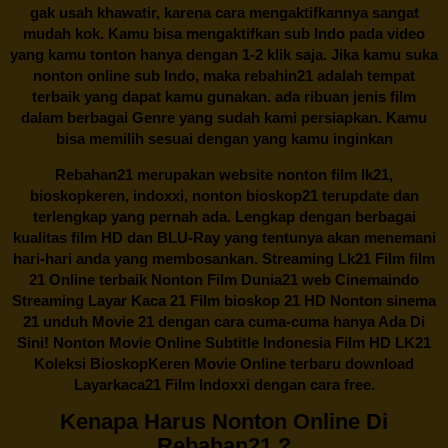
gak usah khawatir, karena cara mengaktifkannya sangat
mudah kok. Kamu bisa mengaktifkan sub Indo pada video
yang kamu tonton hanya dengan 1-2 klik saja. Jika kamu suka
nonton online sub Indo, maka
rebahin21
adalah tempat
terbaik yang dapat kamu gunakan. ada ribuan jenis film
dalam berbagai Genre yang sudah kami persiapkan. Kamu
bisa memilih sesuai dengan yang kamu inginkan
Rebahan21
merupakan website nonton film lk21,
bioskopkeren, indoxxi, nonton bioskop21 terupdate dan
terlengkap yang pernah ada. Lengkap dengan berbagai
kualitas film HD dan BLU-Ray yang tentunya akan menemani
hari-hari anda yang membosankan. Streaming Lk21 Film film
21 Online terbaik Nonton Film Dunia21 web Cinemaindo
Streaming Layar Kaca 21 Film bioskop 21 HD Nonton sinema
21 unduh Movie 21 dengan cara cuma-cuma hanya Ada Di
Sini! Nonton Movie Online Subtitle Indonesia Film HD LK21
Koleksi BioskopKeren Movie Online terbaru download
Layarkaca21 Film Indoxxi dengan cara free.
Kenapa Harus Nonton Online Di
Rebahan21 ?