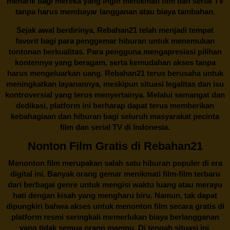
menarik bagi mereka yang ingin menikmati film dan serial TV
tanpa harus membayar langganan atau biaya tambahan.
Sejak awal berdirinya,
Rebahan21
telah menjadi tempat
favorit bagi para penggemar hiburan untuk menemukan
tontonan berkualitas. Para pengguna mengapresiasi pilihan
kontennya yang beragam, serta kemudahan akses tanpa
harus mengeluarkan uang.
Rebahan21
terus berusaha untuk
meningkatkan layanannya, meskipun situasi legalitas dan isu
kontroversial yang terus menyertainya. Melalui semangat dan
dedikasi, platform ini berharap dapat terus memberikan
kebahagiaan dan hiburan bagi seluruh masyarakat pecinta
film dan serial TV di Indonesia.
Nonton Film Gratis di Rebahan21
Menonton film merupakan salah satu hiburan populer di era
digital ini. Banyak orang gemar menikmati film-film terbaru
dari berbagai genre untuk mengisi waktu luang atau merayu
hati dengan kisah yang mengharu biru. Namun, tak dapat
dipungkiri bahwa akses untuk menonton film secara gratis di
platform resmi seringkali memerlukan biaya berlangganan
yang tidak semua orang mampu. Di tengah situasi ini,