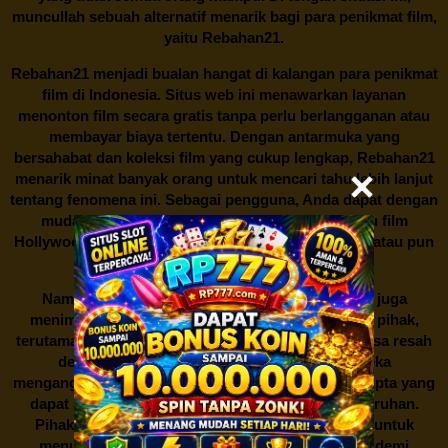
muncullah sebuah alternatif menarik bagi para penikmat film,
yaitu
Rebahan21.
Rebahan21
menjadi bualan hangat di kalangan para penikmat
film di Indonesia. Situs web ini menawarkan layanan
menonton film secara gratis tanpa perlu berlangganan atau
membayar biaya tertentu. Dengan antarmuka yang
bersahabat dan koleksi film yang cukup lengkap,
Rebahan21
menarik minat banyak orang untuk mencari tahu lebih lanjut
tentang fenomena ini. Sebagai pengguna, Anda dapat dengan
mudah mencari film yang ingin ditonton, baik itu film
Hollywood terbaru, drama Korea yang sedang hits, atau pun
produksi film lokal dengan kualitas terbaik.
Namun, seperti halnya cerita manis,
Rebahan21
juga
menimbulkan kontroversi di industri film. Banyak pihak,
terutama produsen film dan pemilik hak cipta, merasa resah
dengan maraknya situs-situs seperti ini. Mereka
menganggapnya sebagai bentuk pelanggaran hak cipta yang
dapat merugikan industri perfilman secara keseluruhan.
Pihak berwenang pun turut terlibat dalam upaya untuk
menutup situs-situs ilegal semacam Rebahan21 demi