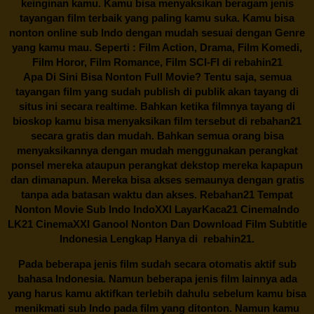
keinginan kamu. Kamu bisa menyaksikan beragam jenis
tayangan film terbaik yang paling kamu suka. Kamu bisa
nonton online sub Indo dengan mudah sesuai dengan Genre
yang kamu mau. Seperti : Film Action, Drama, Film Komedi,
Film Horor, Film Romance, Film SCI-FI di
rebahin21
Apa Di Sini Bisa Nonton Full Movie? Tentu saja, semua
tayangan film yang sudah publish di publik akan tayang di
situs ini secara realtime. Bahkan ketika filmnya tayang di
bioskop kamu bisa menyaksikan film tersebut di
rebahan21
secara gratis dan mudah. Bahkan semua orang bisa
menyaksikannya dengan mudah menggunakan perangkat
ponsel mereka ataupun perangkat dekstop mereka kapapun
dan dimanapun. Mereka bisa akses semaunya dengan gratis
tanpa ada batasan waktu dan akses.
Rebahan21
Tempat
Nonton Movie Sub Indo IndoXXI LayarKaca21 CinemaIndo
LK21 CinemaXXI Ganool Nonton Dan Download Film Subtitle
Indonesia Lengkap Hanya di
rebahin21.
Pada beberapa jenis film sudah secara otomatis aktif sub
bahasa Indonesia. Namun beberapa jenis film lainnya ada
yang harus kamu aktifkan terlebih dahulu sebelum kamu bisa
menikmati sub Indo pada film yang ditonton. Namun kamu