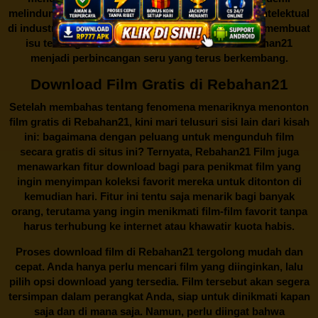
melindungi keberlangsungan bisnis dan kekayaan intelektual
di industri hiburan. Konflik kepentingan inilah yang membuat
isu tentang menonton film secara gratis di
Rebahan21
menjadi perbincangan seru yang terus berkembang.
Download Film Gratis di Rebahan21
Setelah membahas tentang fenomena menariknya menonton
film gratis di
Rebahan21
, kini mari telusuri sisi lain dari kisah
ini: bagaimana dengan peluang untuk mengunduh film
secara gratis di situs ini? Ternyata, Rebahan21 Film juga
menawarkan fitur download bagi para penikmat film yang
ingin menyimpan koleksi favorit mereka untuk ditonton di
kemudian hari. Fitur ini tentu saja menarik bagi banyak
orang, terutama yang ingin menikmati film-film favorit tanpa
harus terhubung ke internet atau khawatir kuota habis.
Proses download film di
Rebahan21
tergolong mudah dan
cepat. Anda hanya perlu mencari film yang diinginkan, lalu
pilih opsi download yang tersedia. Film tersebut akan segera
tersimpan dalam perangkat Anda, siap untuk dinikmati kapan
saja dan di mana saja. Namun, perlu diingat bahwa