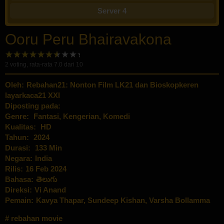
Server 4
Ooru Peru Bhairavakona
2
voting, rata-rata
7.0
dari 10
Oleh:
Rebahan21: Nonton Film LK21 dan Bioskopkeren
layarkaca21 XXI
Diposting pada:
Genre:
Fantasi
,
Kengerian
,
Komedi
Kualitas:
HD
Tahun:
2024
Durasi:
133 Min
Negara:
India
Rilis:
16 Feb 2024
Bahasa:
తెలుగు
Direksi:
Vi Anand
Pemain:
Kavya Thapar
,
Sundeep Kishan
,
Varsha Bollamma
rebahan movie