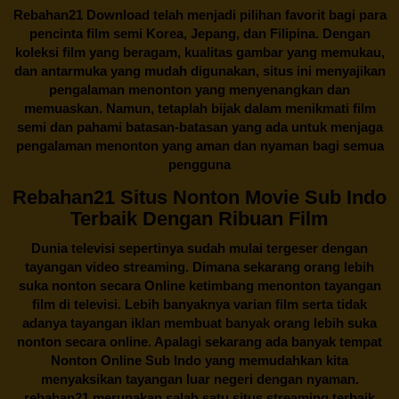
Rebahan21
Download telah menjadi pilihan favorit bagi para
pencinta
film semi Korea
, Jepang, dan Filipina. Dengan
koleksi film yang beragam, kualitas gambar yang memukau,
dan antarmuka yang mudah digunakan, situs ini menyajikan
pengalaman menonton yang menyenangkan dan
memuaskan. Namun, tetaplah bijak dalam menikmati film
semi dan pahami batasan-batasan yang ada untuk menjaga
pengalaman menonton yang aman dan nyaman bagi semua
pengguna
Rebahan21 Situs Nonton Movie Sub Indo
Terbaik Dengan Ribuan Film
Dunia televisi sepertinya sudah mulai tergeser dengan
tayangan video streaming. Dimana sekarang orang lebih
suka nonton secara Online ketimbang menonton tayangan
film di televisi. Lebih banyaknya varian film serta tidak
adanya tayangan iklan membuat banyak orang lebih suka
nonton secara online. Apalagi sekarang ada banyak tempat
Nonton Online Sub Indo yang memudahkan kita
menyaksikan tayangan luar negeri dengan nyaman.
rebahan21
merupakan salah satu situs streaming terbaik