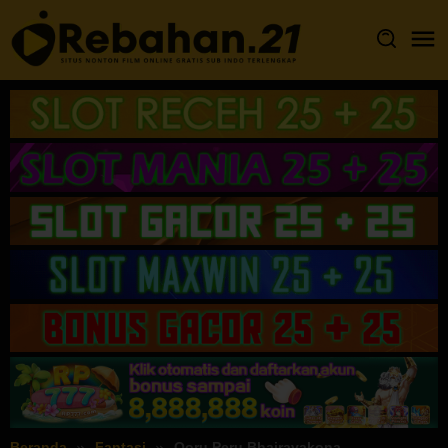
Loncat
ke
konten
Beranda
Fantasi
Ooru Peru Bhairavakona