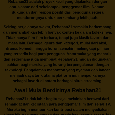
Rebahan21 adalah proyek kecil yang dijalankan dengan
antusiasme dari sekelompok penggemar film. Namun,
dukungan dan respon positif dari pengguna segera
mendorongnya untuk berkembang lebih jauh.
Seiring berjalannya waktu,
Rebahan21
semakin berkembang
dan menambahkan lebih banyak konten ke dalam koleksinya.
Tidak hanya film-film terbaru, tetapi juga klasik favorit dari
masa lalu. Berbagai genre dan kategori, mulai dari aksi,
drama, komedi, hingga horor, semakin melengkapi pilihan
yang tersedia bagi para pengguna. Antarmuka yang menarik
dan sederhana juga membuat
Rebahan21
mudah digunakan,
bahkan bagi mereka yang kurang berpengalaman dengan
teknologi. Pengalaman menonton yang nyaman dan lancar
menjadi daya tarik utama platform ini, menjadikannya
sebagai favorit di antara berbagai situs streaming.
Awal Mula Berdirinya Rebahan21
Rebahan21
tidak lahir begitu saja, melainkan berawal dari
semangat dan kecintaan para penggemar film dan serial TV.
Mereka ingin memberikan kontribusi dalam menyediakan
akses hiburan yang mudah dan gratis bagi semua orang. Ide