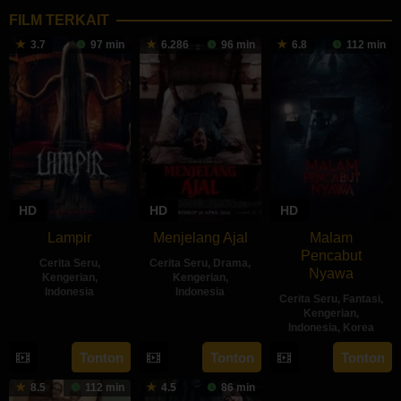
FILM TERKAIT
3.7
97 min
6.286
96 min
6.8
112 min
HD
HD
HD
Lampir
Menjelang Ajal
Malam
Pencabut
Cerita Seru
,
Cerita Seru
,
Drama
,
Nyawa
Kengerian
,
Kengerian
,
Indonesia
Indonesia
Cerita Seru
,
Fantasi
,
Kengerian
,
14
Kenny
30
Hadrah
Indonesia
,
Korea
Feb
Gulardi
Apr
Daeng
22
Sidharta
Tonton
Tonton
Tonton
2024
2024
Ratu
May
Tata
8.5
112 min
4.5
86 min
2024