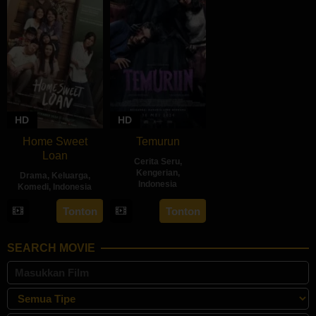
HD
HD
Home Sweet
Temurun
Loan
Cerita Seru
,
Kengerian
,
Drama
,
Keluarga
,
Indonesia
Komedi
,
Indonesia
30
Inarah
26
Sabrina
Tonton
Tonton
May
Syarafina
Sep
Rochelle
2024
2024
Kalangie
SEARCH MOVIE