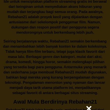
Ide untuk menciptakan platform streaming gratis ini berawal
dari keinginan untuk menyediakan akses hiburan yang
mudah dan terjangkau bagi semua orang. Pada awalnya,
Rebahan21 adalah proyek kecil yang dijalankan dengan
antusiasme dari sekelompok penggemar film. Namun,
dukungan dan respon positif dari pengguna segera
mendorongnya untuk berkembang lebih jauh.
Seiring berjalannya waktu,
Rebahan21
semakin berkembang
dan menambahkan lebih banyak konten ke dalam koleksinya.
Tidak hanya film-film terbaru, tetapi juga klasik favorit dari
masa lalu. Berbagai genre dan kategori, mulai dari aksi,
drama, komedi, hingga horor, semakin melengkapi pilihan
yang tersedia bagi para pengguna. Antarmuka yang menarik
dan sederhana juga membuat
Rebahan21
mudah digunakan,
bahkan bagi mereka yang kurang berpengalaman dengan
teknologi. Pengalaman menonton yang nyaman dan lancar
menjadi daya tarik utama platform ini, menjadikannya
sebagai favorit di antara berbagai situs streaming.
Awal Mula Berdirinya Rebahan21
Rebahan21
tidak lahir begitu saja, melainkan berawal dari