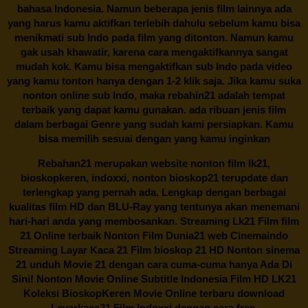
bahasa Indonesia. Namun beberapa jenis film lainnya ada
yang harus kamu aktifkan terlebih dahulu sebelum kamu bisa
menikmati sub Indo pada film yang ditonton. Namun kamu
gak usah khawatir, karena cara mengaktifkannya sangat
mudah kok. Kamu bisa mengaktifkan sub Indo pada video
yang kamu tonton hanya dengan 1-2 klik saja. Jika kamu suka
nonton online sub Indo, maka
rebahin21
adalah tempat
terbaik yang dapat kamu gunakan. ada ribuan jenis film
dalam berbagai Genre yang sudah kami persiapkan. Kamu
bisa memilih sesuai dengan yang kamu inginkan
Rebahan21
merupakan website nonton film lk21,
bioskopkeren, indoxxi, nonton bioskop21 terupdate dan
terlengkap yang pernah ada. Lengkap dengan berbagai
kualitas film HD dan BLU-Ray yang tentunya akan menemani
hari-hari anda yang membosankan. Streaming Lk21 Film film
21 Online terbaik Nonton Film Dunia21 web Cinemaindo
Streaming Layar Kaca 21 Film bioskop 21 HD Nonton sinema
21 unduh Movie 21 dengan cara cuma-cuma hanya Ada Di
Sini! Nonton Movie Online Subtitle Indonesia Film HD LK21
Koleksi BioskopKeren Movie Online terbaru download
Layarkaca21 Film Indoxxi dengan cara free.