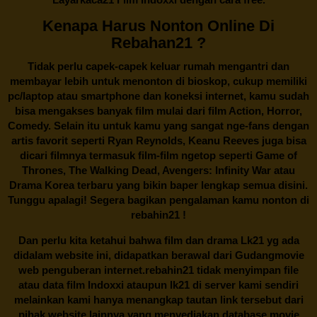
Kenapa Harus Nonton Online Di
Rebahan21 ?
Tidak perlu capek-capek keluar rumah mengantri dan
membayar lebih untuk menonton di bioskop, cukup memiliki
pc/laptop atau smartphone dan koneksi internet, kamu sudah
bisa mengakses banyak film mulai dari film Action, Horror,
Comedy. Selain itu untuk kamu yang sangat nge-fans dengan
artis favorit seperti Ryan Reynolds, Keanu Reeves juga bisa
dicari filmnya termasuk film-film ngetop seperti Game of
Thrones, The Walking Dead, Avengers: Infinity War atau
Drama Korea terbaru yang bikin baper lengkap semua disini.
Tunggu apalagi! Segera bagikan pengalaman kamu nonton di
rebahin21
!
Dan perlu kita ketahui bahwa film dan drama
Lk21
yg ada
didalam website ini, didapatkan berawal dari Gudangmovie
web penguberan internet.
rebahin21
tidak menyimpan file
atau data film Indoxxi ataupun lk21 di server kami sendiri
melainkan kami hanya menangkap tautan link tersebut dari
pihak website lainnya yang menyediakan database movie