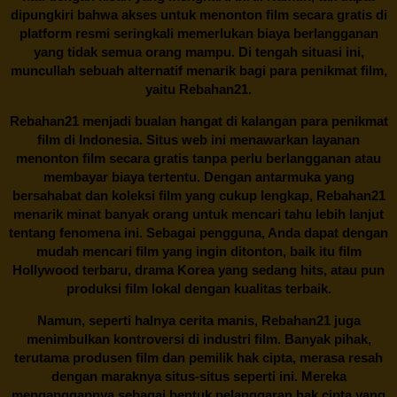
dipungkiri bahwa akses untuk menonton film secara gratis di
platform resmi seringkali memerlukan biaya berlangganan
yang tidak semua orang mampu. Di tengah situasi ini,
muncullah sebuah alternatif menarik bagi para penikmat film,
yaitu
Rebahan21.
Rebahan21
menjadi bualan hangat di kalangan para penikmat
film di Indonesia. Situs web ini menawarkan layanan
menonton film secara gratis tanpa perlu berlangganan atau
membayar biaya tertentu. Dengan antarmuka yang
bersahabat dan koleksi film yang cukup lengkap,
Rebahan21
menarik minat banyak orang untuk mencari tahu lebih lanjut
tentang fenomena ini. Sebagai pengguna, Anda dapat dengan
mudah mencari film yang ingin ditonton, baik itu film
Hollywood terbaru, drama Korea yang sedang hits, atau pun
produksi film lokal dengan kualitas terbaik.
Namun, seperti halnya cerita manis,
Rebahan21
juga
menimbulkan kontroversi di industri film. Banyak pihak,
terutama produsen film dan pemilik hak cipta, merasa resah
dengan maraknya situs-situs seperti ini. Mereka
menganggapnya sebagai bentuk pelanggaran hak cipta yang