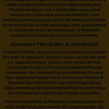
dapat merugikan industri perfilman secara keseluruhan.
Pihak berwenang pun turut terlibat dalam upaya untuk
menutup situs-situs ilegal semacam Rebahan21 demi
melindungi keberlangsungan bisnis dan kekayaan intelektual
di industri hiburan. Konflik kepentingan inilah yang membuat
isu tentang menonton film secara gratis di
Rebahan21
menjadi perbincangan seru yang terus berkembang.
Download Film Gratis di Rebahan21
Setelah membahas tentang fenomena menariknya menonton
film gratis di
Rebahan21
, kini mari telusuri sisi lain dari kisah
ini: bagaimana dengan peluang untuk mengunduh film
secara gratis di situs ini? Ternyata, Rebahan21 Film juga
menawarkan fitur download bagi para penikmat film yang
ingin menyimpan koleksi favorit mereka untuk ditonton di
kemudian hari. Fitur ini tentu saja menarik bagi banyak
orang, terutama yang ingin menikmati film-film favorit tanpa
harus terhubung ke internet atau khawatir kuota habis.
Proses download film di
Rebahan21
tergolong mudah dan
cepat. Anda hanya perlu mencari film yang diinginkan, lalu