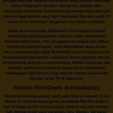
penggunaan dan tampilan antarmuka yang menarik membuat
Situs
Rebahan21
semakin dikenal dan dicintai oleh
masyarakat Indonesia. Keberadaannya memberikan alternatif
menarik bagi mereka yang ingin menikmati film dan serial TV
tanpa harus membayar langganan atau biaya tambahan.
Sejak awal berdirinya,
Rebahan21
telah menjadi tempat
favorit bagi para penggemar hiburan untuk menemukan
tontonan berkualitas. Para pengguna mengapresiasi pilihan
kontennya yang beragam, serta kemudahan akses tanpa
harus mengeluarkan uang.
Rebahan21
terus berusaha untuk
meningkatkan layanannya, meskipun situasi legalitas dan isu
kontroversial yang terus menyertainya. Melalui semangat dan
dedikasi, platform ini berharap dapat terus memberikan
kebahagiaan dan hiburan bagi seluruh masyarakat pecinta
film dan serial TV di Indonesia.
Nonton Film Gratis di Rebahan21
Menonton film merupakan salah satu hiburan populer di era
digital ini. Banyak orang gemar menikmati film-film terbaru
dari berbagai genre untuk mengisi waktu luang atau merayu
hati dengan kisah yang mengharu biru. Namun, tak dapat