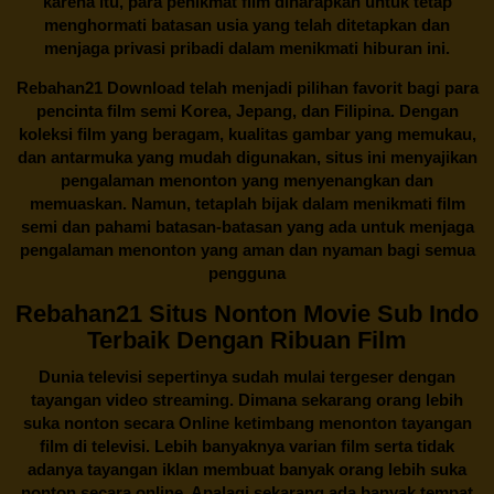
karena itu, para penikmat film diharapkan untuk tetap
menghormati batasan usia yang telah ditetapkan dan
menjaga privasi pribadi dalam menikmati hiburan ini.
Rebahan21
Download telah menjadi pilihan favorit bagi para
pencinta
film semi Korea
, Jepang, dan Filipina. Dengan
koleksi film yang beragam, kualitas gambar yang memukau,
dan antarmuka yang mudah digunakan, situs ini menyajikan
pengalaman menonton yang menyenangkan dan
memuaskan. Namun, tetaplah bijak dalam menikmati film
semi dan pahami batasan-batasan yang ada untuk menjaga
pengalaman menonton yang aman dan nyaman bagi semua
pengguna
Rebahan21 Situs Nonton Movie Sub Indo
Terbaik Dengan Ribuan Film
Dunia televisi sepertinya sudah mulai tergeser dengan
tayangan video streaming. Dimana sekarang orang lebih
suka nonton secara Online ketimbang menonton tayangan
film di televisi. Lebih banyaknya varian film serta tidak
adanya tayangan iklan membuat banyak orang lebih suka
nonton secara online. Apalagi sekarang ada banyak tempat