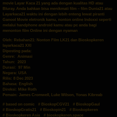
movie Layar Kaca 21 yang ada dengan kualitas HD atau
Bluray. Anda bahkan bisa menikmati film – film Dunia21 atau
Layarkaca21 waktu ini dengan lebih enteng lewat piranti
Ganool Movie eletronik kamu, nonton online Indoxxi seperti
melalui handphone android kamu atau pc anda bagi
menonton film Online ini dengan nyaman
Oleh:
Rebahan21: Nonton Film LK21 dan Bioskopkeren
layarkaca21 XXI
Diposting pada:
Genre:
Animasi
Tahun:
2023
Durasi:
97 Min
Negara:
USA
Rilis:
8 Dec 2023
Bahasa:
English
Direksi:
Mike Roth
Pemain:
James Cromwell
,
Luke Wilson
,
Yonas Kibreab
based on comic
BioskopCGV21
BioskopGaul
BioskopGratis21
Bioskopin21
Bioskopkeren
Bioskopkeren Asia
bioskopkeren.space