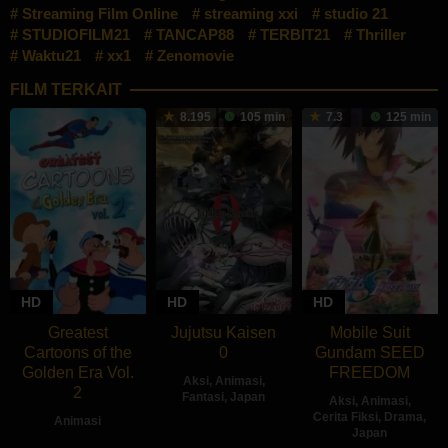
Streaming Film Online
streaming xxi
studio 21
STUDIOFILM21
TANCAP88
TERBIT21
Thriller
Waktu21
xx1
Zenomovie
FILM TERKAIT
8.195
105 min
7.3
125 min
HD
HD
HD
Greatest
Jujutsu Kaisen
Mobile Suit
Cartoons of the
0
Gundam SEED
Golden Era Vol.
FREEDOM
Aksi
,
Animasi
,
2
Fantasi
,
Japan
Aksi
,
Animasi
,
Cerita Fiksi
,
Drama
,
Animasi
24
朴
Japan