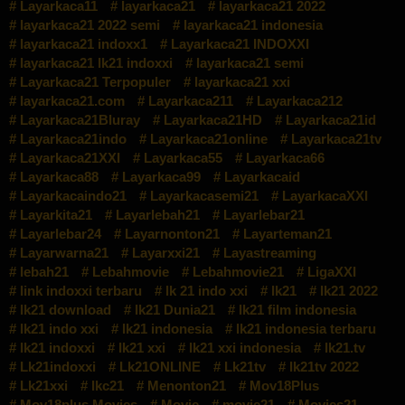
Layarkaca11
layarkaca21
layarkaca21 2022
layarkaca21 2022 semi
layarkaca21 indonesia
layarkaca21 indoxx1
Layarkaca21 INDOXXI
layarkaca21 lk21 indoxxi
layarkaca21 semi
Layarkaca21 Terpopuler
layarkaca21 xxi
layarkaca21.com
Layarkaca211
Layarkaca212
Layarkaca21Bluray
Layarkaca21HD
Layarkaca21id
Layarkaca21indo
Layarkaca21online
Layarkaca21tv
Layarkaca21XXI
Layarkaca55
Layarkaca66
Layarkaca88
Layarkaca99
Layarkacaid
Layarkacaindo21
Layarkacasemi21
LayarkacaXXI
Layarkita21
Layarlebah21
Layarlebar21
Layarlebar24
Layarnonton21
Layarteman21
Layarwarna21
Layarxxi21
Layastreaming
lebah21
Lebahmovie
Lebahmovie21
LigaXXI
link indoxxi terbaru
lk 21 indo xxi
lk21
lk21 2022
lk21 download
lk21 Dunia21
lk21 film indonesia
lk21 indo xxi
lk21 indonesia
lk21 indonesia terbaru
lk21 indoxxi
lk21 xxi
lk21 xxi indonesia
lk21.tv
Lk21indoxxi
Lk21ONLINE
Lk21tv
lk21tv 2022
Lk21xxi
lkc21
Menonton21
Mov18Plus
Mov18plus Movies
Movie
movie21
Movies21