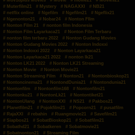
Muterfilm21
Mystery
NAGAXXI
NB21
netflix online
Ngefilm
Ngefilm21
Ngeflix21
Ngenonton21
Nobar24
Nonton FIlm
Nonton Film 21
nonton film Indonesia
Nonton Film Layarkaca21
Nonton Film Terbaru
nonton film terbaru 2022
Nonton Gudang Movies
Nonton Gudang Movies 2022
Nonton Indoxxi
Nonton Indoxxi 2022
Nonton Layarkaca21
Nonton Layarkaca21 2022
nonton lk21
Nonton LK21 2022
Nonton LK21 Streaming
Nonton Movie
Nonton Movie21
Nonton Streaming Film
Nonton21
Nontonbioskop21
Nontoncinema21
NontondDunia21
Nontondunia21
Nontonfilm
Nontonfilm168
Nontonfilm21
Nontonku21
NontonLk21
Nontontiket21
NontonUlang
NontonXXI
NS21
Pakbos21
Planetfilm21
Pojokfilm21
Popcorn21
pusatfilm
RajaXXI
rebahin
Ruangmovie21
Savefilm21
Siapbos21
SobatBioskop21
Sobatfilm21
Sobathd21
Sobatkeren
Sobatmovie21
Sobatnonton21
Streaming Film