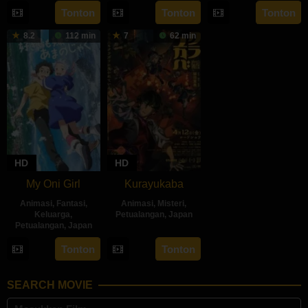
Dec
性
9
Charles
26
福
Tonton
Tonton
Tonton
2021
厚
Feb
Dewandeler
Jan
田
2024
8.2
112 min
7
62 min
2024
己
津
央
HD
HD
My Oni Girl
Kurayukaba
Animasi
,
Fantasi
,
Animasi
,
Misteri
,
Keluarga
,
Petualangan
,
Japan
Petualangan
,
Japan
12
Shigeyoshi
24
柴
Tonton
Tonton
Apr
Tsukahara
May
山
2024
2024
智
SEARCH MOVIE
隆