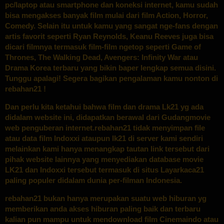
pc/laptop atau smartphone dan koneksi internet, kamu sudah
bisa mengakses banyak film mulai dari film Action, Horror,
Comedy. Selain itu untuk kamu yang sangat nge-fans dengan
artis favorit seperti Ryan Reynolds, Keanu Reeves juga bisa
dicari filmnya termasuk film-film ngetop seperti Game of
Thrones, The Walking Dead, Avengers: Infinity War atau
Drama Korea terbaru yang bikin baper lengkap semua disini.
Tunggu apalagi! Segera bagikan pengalaman kamu nonton di
rebahan21 !
Dan perlu kita ketahui bahwa film dan drama Lk21 yg ada
didalam website ini, didapatkan berawal dari Gudangmovie
web penguberan internet.rebahan21 tidak menyimpan file
atau data film Indoxxi ataupun lk21 di server kami sendiri
melainkan kami hanya menangkap tautan link tersebut dari
pihak website lainnya yang menyediakan database movie
LK21 dan Indoxxi tersebut termasuk di situs Layarkaca21
paling populer didalam dunia per-filman Indonesia.
rebahan21 bukan hanya merupakan suatu web hiburan yg
memberikan anda akses hiburan paling baik dan terbaru
kalian pun mampu untuk mendownload film Cinemaindo atau