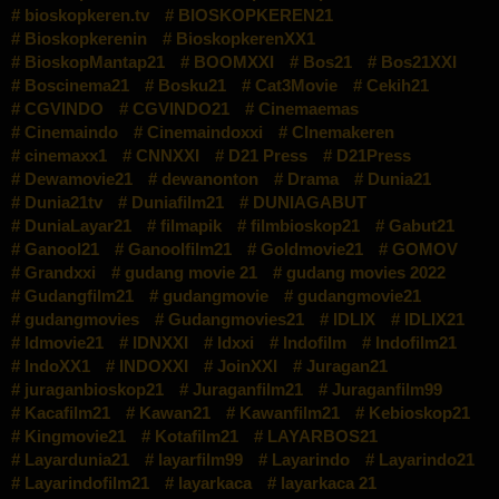
bioskopkeren.tv
BIOSKOPKEREN21
Bioskopkerenin
BioskopkerenXX1
BioskopMantap21
BOOMXXI
Bos21
Bos21XXI
Boscinema21
Bosku21
Cat3Movie
Cekih21
CGVINDO
CGVINDO21
Cinemaemas
Cinemaindo
Cinemaindoxxi
CInemakeren
cinemaxx1
CNNXXI
D21 Press
D21Press
Dewamovie21
dewanonton
Drama
Dunia21
Dunia21tv
Duniafilm21
DUNIAGABUT
DuniaLayar21
filmapik
filmbioskop21
Gabut21
Ganool21
Ganoolfilm21
Goldmovie21
GOMOV
Grandxxi
gudang movie 21
gudang movies 2022
Gudangfilm21
gudangmovie
gudangmovie21
gudangmovies
Gudangmovies21
IDLIX
IDLIX21
Idmovie21
IDNXXI
Idxxi
Indofilm
Indofilm21
IndoXX1
INDOXXI
JoinXXI
Juragan21
juraganbioskop21
Juraganfilm21
Juraganfilm99
Kacafilm21
Kawan21
Kawanfilm21
Kebioskop21
Kingmovie21
Kotafilm21
LAYARBOS21
Layardunia21
layarfilm99
Layarindo
Layarindo21
Layarindofilm21
layarkaca
layarkaca 21