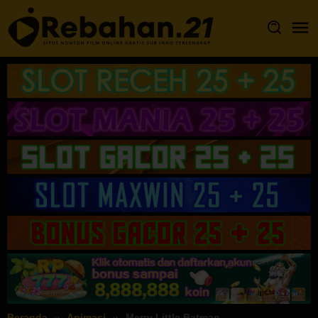
Loncat
ke
konten
Beranda
Animasi
Merry Little Batman