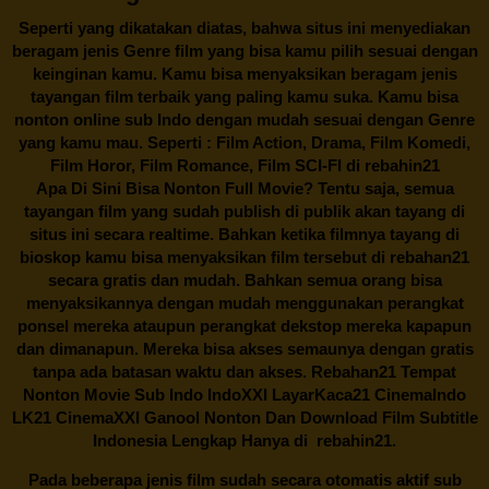
Seperti yang dikatakan diatas, bahwa situs ini menyediakan
beragam jenis Genre film yang bisa kamu pilih sesuai dengan
keinginan kamu. Kamu bisa menyaksikan beragam jenis
tayangan film terbaik yang paling kamu suka. Kamu bisa
nonton online sub Indo dengan mudah sesuai dengan Genre
yang kamu mau. Seperti : Film Action, Drama, Film Komedi,
Film Horor, Film Romance, Film SCI-FI di
rebahin21
Apa Di Sini Bisa Nonton Full Movie? Tentu saja, semua
tayangan film yang sudah publish di publik akan tayang di
situs ini secara realtime. Bahkan ketika filmnya tayang di
bioskop kamu bisa menyaksikan film tersebut di
rebahan21
secara gratis dan mudah. Bahkan semua orang bisa
menyaksikannya dengan mudah menggunakan perangkat
ponsel mereka ataupun perangkat dekstop mereka kapapun
dan dimanapun. Mereka bisa akses semaunya dengan gratis
tanpa ada batasan waktu dan akses.
Rebahan21
Tempat
Nonton Movie Sub Indo IndoXXI LayarKaca21 CinemaIndo
LK21 CinemaXXI Ganool Nonton Dan Download Film Subtitle
Indonesia Lengkap Hanya di
rebahin21.
Pada beberapa jenis film sudah secara otomatis aktif sub