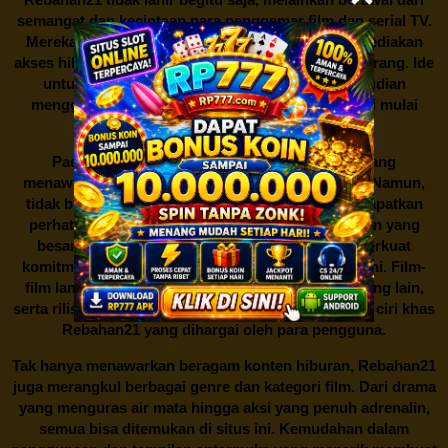
semangat dan kecintaan para penggemar film dan serial TV.
Mereka ingin memberikan kontribusi dalam menyediakan
akses hiburan yang mudah dan gratis bagi semua orang. Ide
untuk menciptakan platform streaming ini kemudian
menggelinding dengan cepat, dan proyek kecil ini mulai
dikerjakan dengan penuh semangat.
Pada awalnya,
Rebahan21
adalah situs kecil yang
menawarkan beberapa film dan acara TV populer. Namun,
tidak butuh waktu lama bagi situs ini untuk mendapatkan
perhatian dari para penggemar hiburan. Dukungan yang
besar dari komunitas pengguna semakin memperkuat
komitmen untuk terus mengembangkan platform ini. Film-
film lama yang sulit ditemukan di platform streaming lain,
serta rilisan terbaru yang selalu diperbarui, menjadi ciri khas
Rebahan21
yang dihargai oleh para pengguna.
Tak hanya menawarkan beragam konten hiburan, Rebahan21
juga merangkul berbagai genre dan kategori film. Dari drama
yang menguras air mata hingga aksi yang penuh adrenalin,
semua bisa ditemukan di situs ini. Kemudahan dalam