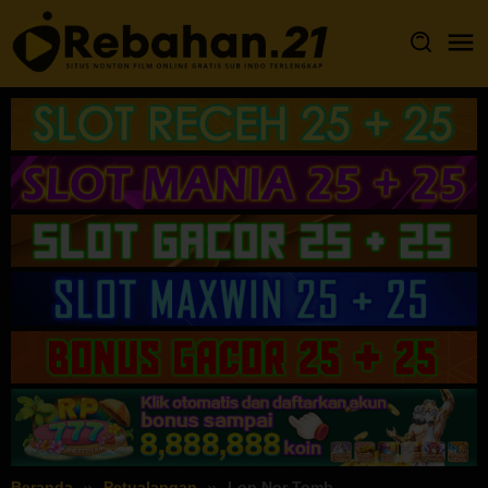
Loncat
ke
konten
Beranda
Petualangan
Lop Nor Tomb