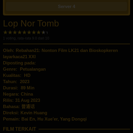
Server 4
Lop Nor Tomb
1
voting, rata-rata
9.0
dari 10
Oleh:
Rebahan21: Nonton Film LK21 dan Bioskopkeren
layarkaca21 XXI
Diposting pada:
Genre:
Petualangan
Kualitas:
HD
Tahun:
2023
Durasi:
89 Min
Negara:
China
Rilis:
31 Aug 2023
Bahasa:
普通话
Direksi:
Kevin Huang
Pemain:
Bai En
,
Hu Xue’er
,
Yang Dongqi
FILM TERKAIT