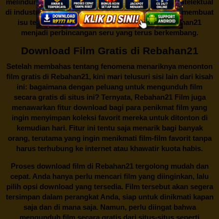
melindungi keberlangsungan bisnis dan kekayaan intelektual
di industri hiburan. Konflik kepentingan inilah yang membuat
isu tentang menonton film secara gratis di
Rebahan21
menjadi perbincangan seru yang terus berkembang.
Download Film Gratis di Rebahan21
Setelah membahas tentang fenomena menariknya menonton
film gratis di
Rebahan21
, kini mari telusuri sisi lain dari kisah
ini: bagaimana dengan peluang untuk mengunduh film
secara gratis di situs ini? Ternyata, Rebahan21 Film juga
menawarkan fitur download bagi para penikmat film yang
ingin menyimpan koleksi favorit mereka untuk ditonton di
kemudian hari. Fitur ini tentu saja menarik bagi banyak
orang, terutama yang ingin menikmati film-film favorit tanpa
harus terhubung ke internet atau khawatir kuota habis.
Proses download film di
Rebahan21
tergolong mudah dan
cepat. Anda hanya perlu mencari film yang diinginkan, lalu
pilih opsi download yang tersedia. Film tersebut akan segera
tersimpan dalam perangkat Anda, siap untuk dinikmati kapan
saja dan di mana saja. Namun, perlu diingat bahwa
mengunduh film secara gratis dari situs-situs seperti