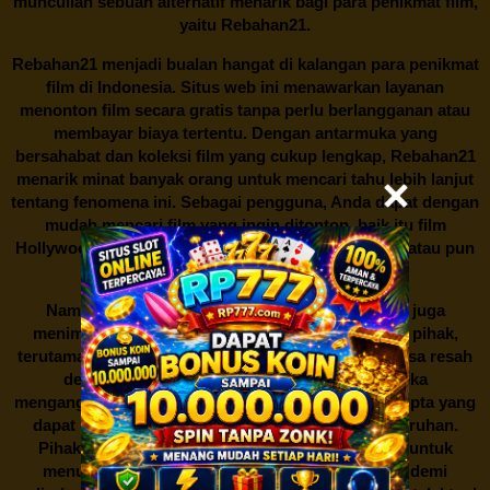
muncullah sebuah alternatif menarik bagi para penikmat film,
yaitu
Rebahan21.
Rebahan21
menjadi bualan hangat di kalangan para penikmat
film di Indonesia. Situs web ini menawarkan layanan
menonton film secara gratis tanpa perlu berlangganan atau
membayar biaya tertentu. Dengan antarmuka yang
bersahabat dan koleksi film yang cukup lengkap,
Rebahan21
menarik minat banyak orang untuk mencari tahu lebih lanjut
tentang fenomena ini. Sebagai pengguna, Anda dapat dengan
mudah mencari film yang ingin ditonton, baik itu film
Hollywood terbaru, drama Korea yang sedang hits, atau pun
produksi film lokal dengan kualitas terbaik.
Namun, seperti halnya cerita manis,
Rebahan21
juga
menimbulkan kontroversi di industri film. Banyak pihak,
terutama produsen film dan pemilik hak cipta, merasa resah
dengan maraknya situs-situs seperti ini. Mereka
menganggapnya sebagai bentuk pelanggaran hak cipta yang
dapat merugikan industri perfilman secara keseluruhan.
Pihak berwenang pun turut terlibat dalam upaya untuk
menutup situs-situs ilegal semacam Rebahan21 demi