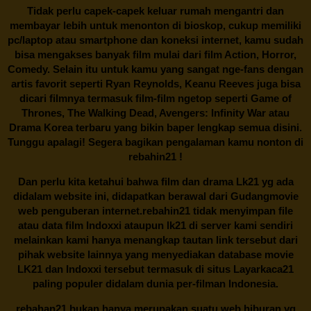
Tidak perlu capek-capek keluar rumah mengantri dan
membayar lebih untuk menonton di bioskop, cukup memiliki
pc/laptop atau smartphone dan koneksi internet, kamu sudah
bisa mengakses banyak film mulai dari film Action, Horror,
Comedy. Selain itu untuk kamu yang sangat nge-fans dengan
artis favorit seperti Ryan Reynolds, Keanu Reeves juga bisa
dicari filmnya termasuk film-film ngetop seperti Game of
Thrones, The Walking Dead, Avengers: Infinity War atau
Drama Korea terbaru yang bikin baper lengkap semua disini.
Tunggu apalagi! Segera bagikan pengalaman kamu nonton di
rebahin21
!
Dan perlu kita ketahui bahwa film dan drama
Lk21
yg ada
didalam website ini, didapatkan berawal dari Gudangmovie
web penguberan internet.
rebahin21
tidak menyimpan file
atau data film Indoxxi ataupun lk21 di server kami sendiri
melainkan kami hanya menangkap tautan link tersebut dari
pihak website lainnya yang menyediakan database movie
LK21
dan Indoxxi tersebut termasuk di situs
Layarkaca21
paling populer didalam dunia per-filman Indonesia.
rebahan21
bukan hanya merupakan suatu web hiburan yg