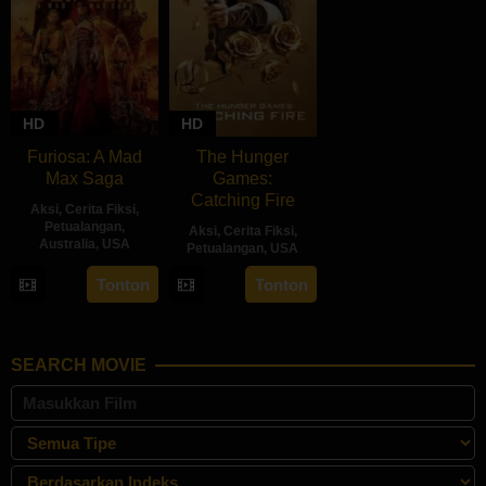
HD
HD
Furiosa: A Mad
The Hunger
Max Saga
Games:
Catching Fire
Aksi
,
Cerita Fiksi
,
Petualangan
,
Aksi
,
Cerita Fiksi
,
Australia
,
USA
Petualangan
,
USA
22
George
15
Francis
Tonton
Tonton
May
Miller
Nov
Lawrence
2024
2013
SEARCH MOVIE