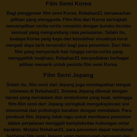
Film Semi Korea
Bagi penggemar film semi Korea,
Rebahan21
menawarkan
pilihan yang menggoda. Film-film dari Korea seringkali
menampilkan cerita-cerita romantis dengan bumbu-bumbu
sensual yang mengundang rasa penasaran. Selain itu,
budaya Korea yang kaya dan keindahan visualnya turut
menjadi daya tarik tersendiri bagi para penonton. Dari film-
film yang menyentuh hati hingga cerita-cerita yang
menggelitik imajinasi,
Rebahan21
menyediakan berbagai
pilihan menarik untuk pecinta film semi Korea.
Film Semi Jepang
Selain itu,
film semi dari Jepang
juga mendapatkan tempat
istimewa di Rebahan21. Sinema Jepang dikenal dengan
narasi yang mendalam dan simbolisme yang kuat, sehingga
film-film semi dari Jepang seringkali mengeksplorasi sisi
emosional dan psikologis karakter dengan mendalam. Para
pembuat film Jepang tidak ragu untuk membawa penonton
dalam perjalanan menggali kompleksitas hubungan antar
karakter. Melalui
Rebahan21
, para penonton dapat menikmati
berbagai
film semi Jepang
yang menggugah perasaan dan