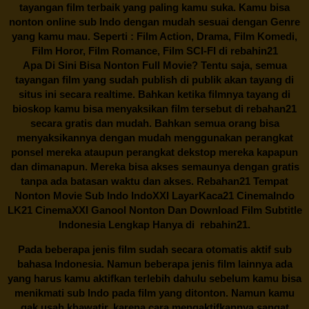
tayangan film terbaik yang paling kamu suka. Kamu bisa
nonton online sub Indo dengan mudah sesuai dengan Genre
yang kamu mau. Seperti : Film Action, Drama, Film Komedi,
Film Horor, Film Romance, Film SCI-FI di
rebahin21
Apa Di Sini Bisa Nonton Full Movie? Tentu saja, semua
tayangan film yang sudah publish di publik akan tayang di
situs ini secara realtime. Bahkan ketika filmnya tayang di
bioskop kamu bisa menyaksikan film tersebut di
rebahan21
secara gratis dan mudah. Bahkan semua orang bisa
menyaksikannya dengan mudah menggunakan perangkat
ponsel mereka ataupun perangkat dekstop mereka kapapun
dan dimanapun. Mereka bisa akses semaunya dengan gratis
tanpa ada batasan waktu dan akses.
Rebahan21
Tempat
Nonton Movie Sub Indo IndoXXI LayarKaca21 CinemaIndo
LK21 CinemaXXI Ganool Nonton Dan Download Film Subtitle
Indonesia Lengkap Hanya di
rebahin21.
Pada beberapa jenis film sudah secara otomatis aktif sub
bahasa Indonesia. Namun beberapa jenis film lainnya ada
yang harus kamu aktifkan terlebih dahulu sebelum kamu bisa
menikmati sub Indo pada film yang ditonton. Namun kamu
gak usah khawatir, karena cara mengaktifkannya sangat