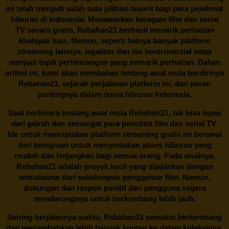
ini telah menjadi salah satu pilihan favorit bagi para penikmat
hiburan di Indonesia. Menawarkan beragam film dan serial
TV secara gratis,
Rebahan21
berhasil menarik perhatian
khalayak luas. Namun, seperti halnya banyak platform
streaming lainnya, legalitas dan isu kontroversial tetap
menjadi topik perbincangan yang menarik perhatian. Dalam
artikel ini, kami akan membahas tentang awal mula berdirinya
Rebahan21, sejarah perjalanan platform ini, dan peran
pentingnya dalam dunia hiburan Indonesia.
Saat berbicara tentang awal mula
Rebahan21
, tak bisa lepas
dari gairah dan semangat para pencinta film dan serial TV.
Ide untuk menciptakan platform streaming gratis ini berawal
dari keinginan untuk menyediakan akses hiburan yang
mudah dan terjangkau bagi semua orang. Pada awalnya,
Rebahan21 adalah proyek kecil yang dijalankan dengan
antusiasme dari sekelompok penggemar film. Namun,
dukungan dan respon positif dari pengguna segera
mendorongnya untuk berkembang lebih jauh.
Seiring berjalannya waktu,
Rebahan21
semakin berkembang
dan menambahkan lebih banyak konten ke dalam koleksinya.