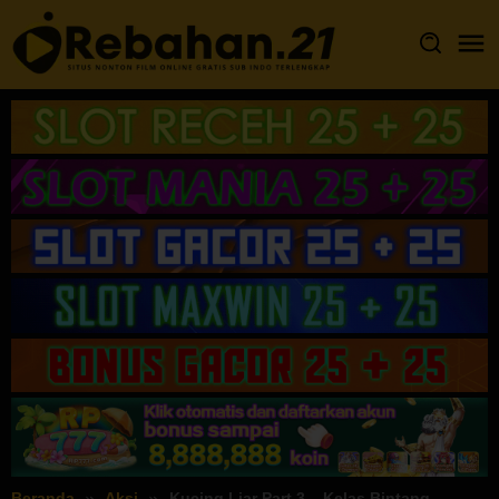
Loncat
ke
konten
Beranda
Aksi
Kucing Liar Part 3 – Kelas Bintang