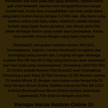
menikmati sub Indo pada film yang ditonton. Namun kamu
gak usah khawatir, karena cara mengaktifkannya sangat
mudah kok. Kamu bisa mengaktifkan sub Indo pada video
yang kamu tonton hanya dengan 1-2 klik saja. Jika kamu suka
nonton online sub Indo, maka
rebahin21
adalah tempat
terbaik yang dapat kamu gunakan. ada ribuan jenis film
dalam berbagai Genre yang sudah kami persiapkan. Kamu
bisa memilih sesuai dengan yang kamu inginkan
Rebahan21
merupakan website nonton film lk21,
bioskopkeren, indoxxi, nonton bioskop21 terupdate dan
terlengkap yang pernah ada. Lengkap dengan berbagai
kualitas film HD dan BLU-Ray yang tentunya akan menemani
hari-hari anda yang membosankan. Streaming Lk21 Film film
21 Online terbaik Nonton Film Dunia21 web Cinemaindo
Streaming Layar Kaca 21 Film bioskop 21 HD Nonton sinema
21 unduh Movie 21 dengan cara cuma-cuma hanya Ada Di
Sini! Nonton Movie Online Subtitle Indonesia Film HD LK21
Koleksi BioskopKeren Movie Online terbaru download
Layarkaca21 Film Indoxxi dengan cara free.
Kenapa Harus Nonton Online Di