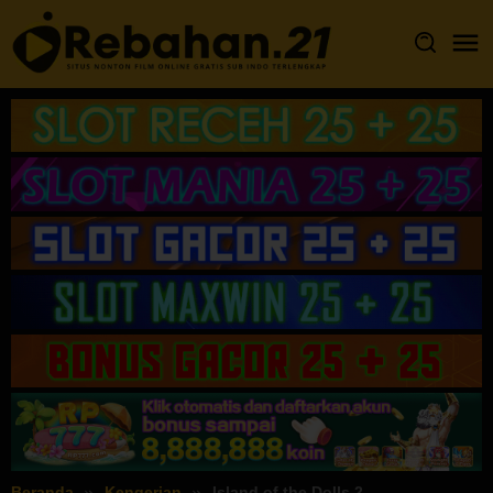
Loncat
ke
konten
Beranda
Kengerian
Island of the Dolls 2