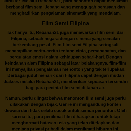
karakter. Melalui
Rebahan21
, para penonton dapat menikmati
berbagai
film semi Jepang
yang menggugah perasaan dan
menghadirkan pengalaman sinematik yang mendalam.
Film Semi Filipina
Tak hanya itu,
Rebahan21
juga menawarkan film semi dari
Filipina, sebuah negara dengan sinema yang semakin
berkembang pesat. Film-film semi Filipina seringkali
menampilkan cerita-cerita tentang cinta, persahabatan, dan
pergulatan emosi dalam kehidupan sehari-hari. Dengan
keindahan alam Filipina sebagai latar belakangnya, film-film
ini menyajikan pengalaman menonton yang tak terlupakan.
Berbagai judul menarik dari Filipina dapat dengan mudah
diakses melalui
Rebahan21
, memberikan kepuasan tersendiri
bagi para pecinta film semi di tanah air.
Namun, perlu diingat bahwa menonton film semi juga perlu
dilakukan dengan bijak. Genre ini mengandung konten
dewasa dan tidak selalu cocok untuk semua penonton. Oleh
karena itu, para penikmat film diharapkan untuk tetap
menghormati batasan usia yang telah ditetapkan dan
menjaga privasi pribadi dalam menikmati hiburan ini.