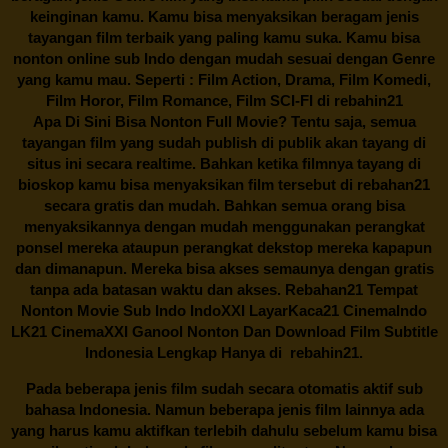
keinginan kamu. Kamu bisa menyaksikan beragam jenis
tayangan film terbaik yang paling kamu suka. Kamu bisa
nonton online sub Indo dengan mudah sesuai dengan Genre
yang kamu mau. Seperti : Film Action, Drama, Film Komedi,
Film Horor, Film Romance, Film SCI-FI di
rebahin21
Apa Di Sini Bisa Nonton Full Movie? Tentu saja, semua
tayangan film yang sudah publish di publik akan tayang di
situs ini secara realtime. Bahkan ketika filmnya tayang di
bioskop kamu bisa menyaksikan film tersebut di
rebahan21
secara gratis dan mudah. Bahkan semua orang bisa
menyaksikannya dengan mudah menggunakan perangkat
ponsel mereka ataupun perangkat dekstop mereka kapapun
dan dimanapun. Mereka bisa akses semaunya dengan gratis
tanpa ada batasan waktu dan akses.
Rebahan21
Tempat
Nonton Movie Sub Indo IndoXXI LayarKaca21 CinemaIndo
LK21 CinemaXXI Ganool Nonton Dan Download Film Subtitle
Indonesia Lengkap Hanya di
rebahin21.
Pada beberapa jenis film sudah secara otomatis aktif sub
bahasa Indonesia. Namun beberapa jenis film lainnya ada
yang harus kamu aktifkan terlebih dahulu sebelum kamu bisa