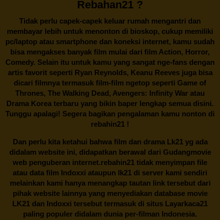
Rebahan21 ?
Tidak perlu capek-capek keluar rumah mengantri dan
membayar lebih untuk menonton di bioskop, cukup memiliki
pc/laptop atau smartphone dan koneksi internet, kamu sudah
bisa mengakses banyak film mulai dari film Action, Horror,
Comedy. Selain itu untuk kamu yang sangat nge-fans dengan
artis favorit seperti Ryan Reynolds, Keanu Reeves juga bisa
dicari filmnya termasuk film-film ngetop seperti Game of
Thrones, The Walking Dead, Avengers: Infinity War atau
Drama Korea terbaru yang bikin baper lengkap semua disini.
Tunggu apalagi! Segera bagikan pengalaman kamu nonton di
rebahin21
!
Dan perlu kita ketahui bahwa film dan drama
Lk21
yg ada
didalam website ini, didapatkan berawal dari Gudangmovie
web penguberan internet.
rebahin21
tidak menyimpan file
atau data film Indoxxi ataupun lk21 di server kami sendiri
melainkan kami hanya menangkap tautan link tersebut dari
pihak website lainnya yang menyediakan database movie
LK21
dan Indoxxi tersebut termasuk di situs
Layarkaca21
paling populer didalam dunia per-filman Indonesia.