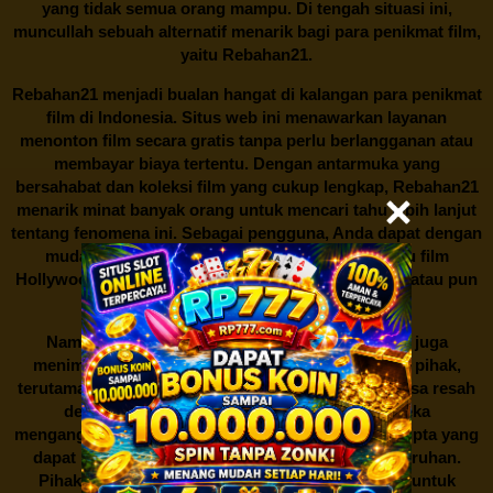
yang tidak semua orang mampu. Di tengah situasi ini,
muncullah sebuah alternatif menarik bagi para penikmat film,
yaitu
Rebahan21.
Rebahan21
menjadi bualan hangat di kalangan para penikmat
film di Indonesia. Situs web ini menawarkan layanan
menonton film secara gratis tanpa perlu berlangganan atau
membayar biaya tertentu. Dengan antarmuka yang
bersahabat dan koleksi film yang cukup lengkap,
Rebahan21
menarik minat banyak orang untuk mencari tahu lebih lanjut
tentang fenomena ini. Sebagai pengguna, Anda dapat dengan
mudah mencari film yang ingin ditonton, baik itu film
Hollywood terbaru, drama Korea yang sedang hits, atau pun
produksi film lokal dengan kualitas terbaik.
Namun, seperti halnya cerita manis,
Rebahan21
juga
menimbulkan kontroversi di industri film. Banyak pihak,
terutama produsen film dan pemilik hak cipta, merasa resah
dengan maraknya situs-situs seperti ini. Mereka
menganggapnya sebagai bentuk pelanggaran hak cipta yang
dapat merugikan industri perfilman secara keseluruhan.
Pihak berwenang pun turut terlibat dalam upaya untuk