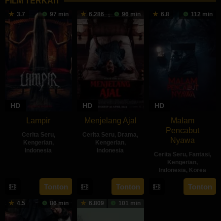
FILM TERKAIT
3.7
97 min
6.286
96 min
6.8
112 min
HD
HD
HD
Lampir
Menjelang Ajal
Malam
Pencabut
Cerita Seru
,
Cerita Seru
,
Drama
,
Nyawa
Kengerian
,
Kengerian
,
Indonesia
Indonesia
Cerita Seru
,
Fantasi
,
Kengerian
,
14
Kenny
30
Hadrah
Indonesia
,
Korea
Feb
Gulardi
Apr
Daeng
22
Sidharta
Tonton
Tonton
Tonton
2024
2024
Ratu
May
Tata
4.5
86 min
6.809
101 min
2024