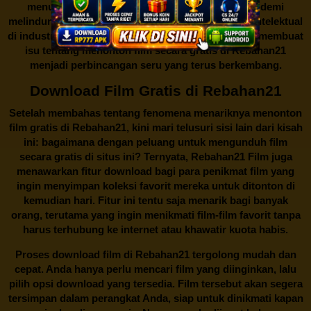
menutup situs-situs ilegal semacam Rebahan21 demi
melindungi keberlangsungan bisnis dan kekayaan intelektual
di industri hiburan. Konflik kepentingan inilah yang membuat
isu tentang menonton film secara gratis di
Rebahan21
menjadi perbincangan seru yang terus berkembang.
Download Film Gratis di Rebahan21
Setelah membahas tentang fenomena menariknya menonton
film gratis di
Rebahan21
, kini mari telusuri sisi lain dari kisah
ini: bagaimana dengan peluang untuk mengunduh film
secara gratis di situs ini? Ternyata, Rebahan21 Film juga
menawarkan fitur download bagi para penikmat film yang
ingin menyimpan koleksi favorit mereka untuk ditonton di
kemudian hari. Fitur ini tentu saja menarik bagi banyak
orang, terutama yang ingin menikmati film-film favorit tanpa
harus terhubung ke internet atau khawatir kuota habis.
Proses download film di
Rebahan21
tergolong mudah dan
cepat. Anda hanya perlu mencari film yang diinginkan, lalu
pilih opsi download yang tersedia. Film tersebut akan segera
tersimpan dalam perangkat Anda, siap untuk dinikmati kapan