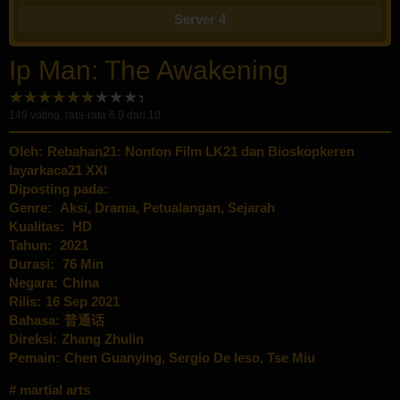
Server 4
Ip Man: The Awakening
149
voting, rata-rata
6.0
dari 10
Oleh:
Rebahan21: Nonton Film LK21 dan Bioskopkeren
layarkaca21 XXI
Diposting pada:
Genre:
Aksi
,
Drama
,
Petualangan
,
Sejarah
Kualitas:
HD
Tahun:
2021
Durasi:
76 Min
Negara:
China
Rilis:
16 Sep 2021
Bahasa:
普通话
Direksi:
Zhang Zhulin
Pemain:
Chen Guanying
,
Sergio De Ieso
,
Tse Miu
martial arts