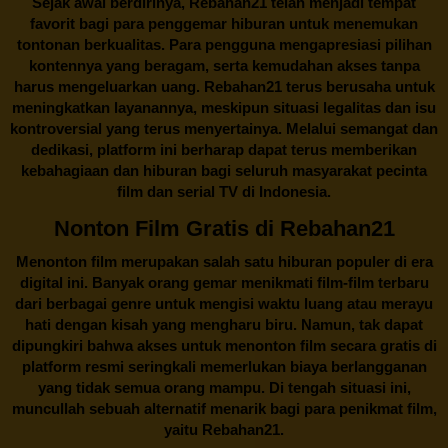
Sejak awal berdirinya,
Rebahan21
telah menjadi tempat
favorit bagi para penggemar hiburan untuk menemukan
tontonan berkualitas. Para pengguna mengapresiasi pilihan
kontennya yang beragam, serta kemudahan akses tanpa
harus mengeluarkan uang.
Rebahan21
terus berusaha untuk
meningkatkan layanannya, meskipun situasi legalitas dan isu
kontroversial yang terus menyertainya. Melalui semangat dan
dedikasi, platform ini berharap dapat terus memberikan
kebahagiaan dan hiburan bagi seluruh masyarakat pecinta
film dan serial TV di Indonesia.
Nonton Film Gratis di Rebahan21
Menonton film merupakan salah satu hiburan populer di era
digital ini. Banyak orang gemar menikmati film-film terbaru
dari berbagai genre untuk mengisi waktu luang atau merayu
hati dengan kisah yang mengharu biru. Namun, tak dapat
dipungkiri bahwa akses untuk menonton film secara gratis di
platform resmi seringkali memerlukan biaya berlangganan
yang tidak semua orang mampu. Di tengah situasi ini,
muncullah sebuah alternatif menarik bagi para penikmat film,
yaitu
Rebahan21.