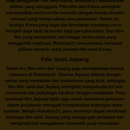
Bagi penggemar film semi Korea,
Rebahan21
menawarkan
pilihan yang menggoda. Film-film dari Korea seringkali
menampilkan cerita-cerita romantis dengan bumbu-bumbu
sensual yang mengundang rasa penasaran. Selain itu,
budaya Korea yang kaya dan keindahan visualnya turut
menjadi daya tarik tersendiri bagi para penonton. Dari film-
film yang menyentuh hati hingga cerita-cerita yang
menggelitik imajinasi,
Rebahan21
menyediakan berbagai
pilihan menarik untuk pecinta film semi Korea.
Film Semi Jepang
Selain itu,
film semi dari Jepang
juga mendapatkan tempat
istimewa di Rebahan21. Sinema Jepang dikenal dengan
narasi yang mendalam dan simbolisme yang kuat, sehingga
film-film semi dari Jepang seringkali mengeksplorasi sisi
emosional dan psikologis karakter dengan mendalam. Para
pembuat film Jepang tidak ragu untuk membawa penonton
dalam perjalanan menggali kompleksitas hubungan antar
karakter. Melalui
Rebahan21
, para penonton dapat menikmati
berbagai
film semi Jepang
yang menggugah perasaan dan
menghadirkan pengalaman sinematik yang mendalam.