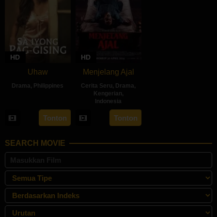
HD
HD
Uhaw
Menjelang Ajal
Drama
,
Philippines
Cerita Seru
,
Drama
,
Kengerian
,
30
Bobby
Indonesia
Aug
Bonifacio
30
Hadrah
Tonton
Tonton
2024
Apr
Daeng
2024
Ratu
SEARCH MOVIE