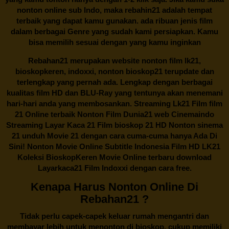
nonton online sub Indo, maka
rebahin21
adalah tempat
terbaik yang dapat kamu gunakan. ada ribuan jenis film
dalam berbagai Genre yang sudah kami persiapkan. Kamu
bisa memilih sesuai dengan yang kamu inginkan
Rebahan21
merupakan website nonton film lk21,
bioskopkeren, indoxxi, nonton bioskop21 terupdate dan
terlengkap yang pernah ada. Lengkap dengan berbagai
kualitas film HD dan BLU-Ray yang tentunya akan menemani
hari-hari anda yang membosankan. Streaming Lk21 Film film
21 Online terbaik Nonton Film Dunia21 web Cinemaindo
Streaming Layar Kaca 21 Film bioskop 21 HD Nonton sinema
21 unduh Movie 21 dengan cara cuma-cuma hanya Ada Di
Sini! Nonton Movie Online Subtitle Indonesia Film HD LK21
Koleksi BioskopKeren Movie Online terbaru download
Layarkaca21 Film Indoxxi dengan cara free.
Kenapa Harus Nonton Online Di
Rebahan21 ?
Tidak perlu capek-capek keluar rumah mengantri dan
membayar lebih untuk menonton di bioskop, cukup memiliki