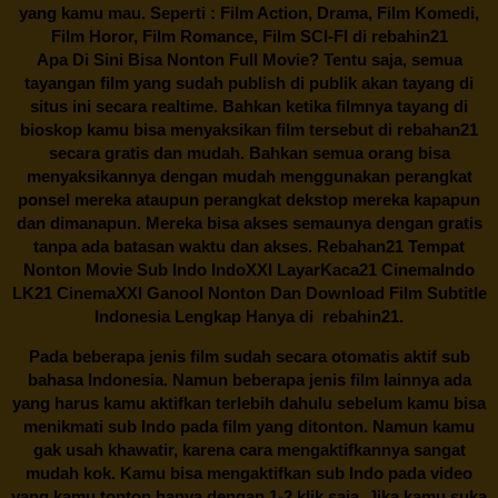
yang kamu mau. Seperti : Film Action, Drama, Film Komedi,
Film Horor, Film Romance, Film SCI-FI di
rebahin21
Apa Di Sini Bisa Nonton Full Movie? Tentu saja, semua
tayangan film yang sudah publish di publik akan tayang di
situs ini secara realtime. Bahkan ketika filmnya tayang di
bioskop kamu bisa menyaksikan film tersebut di
rebahan21
secara gratis dan mudah. Bahkan semua orang bisa
menyaksikannya dengan mudah menggunakan perangkat
ponsel mereka ataupun perangkat dekstop mereka kapapun
dan dimanapun. Mereka bisa akses semaunya dengan gratis
tanpa ada batasan waktu dan akses.
Rebahan21
Tempat
Nonton Movie Sub Indo IndoXXI LayarKaca21 CinemaIndo
LK21 CinemaXXI Ganool Nonton Dan Download Film Subtitle
Indonesia Lengkap Hanya di
rebahin21.
Pada beberapa jenis film sudah secara otomatis aktif sub
bahasa Indonesia. Namun beberapa jenis film lainnya ada
yang harus kamu aktifkan terlebih dahulu sebelum kamu bisa
menikmati sub Indo pada film yang ditonton. Namun kamu
gak usah khawatir, karena cara mengaktifkannya sangat
mudah kok. Kamu bisa mengaktifkan sub Indo pada video
yang kamu tonton hanya dengan 1-2 klik saja. Jika kamu suka