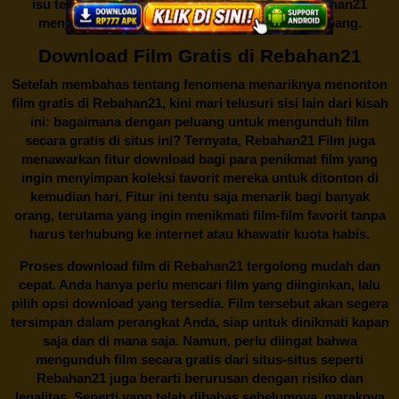
isu tentang menonton film secara gratis di
Rebahan21
menjadi perbincangan seru yang terus berkembang.
Download Film Gratis di Rebahan21
Setelah membahas tentang fenomena menariknya menonton
film gratis di
Rebahan21
, kini mari telusuri sisi lain dari kisah
ini: bagaimana dengan peluang untuk mengunduh film
secara gratis di situs ini? Ternyata, Rebahan21 Film juga
menawarkan fitur download bagi para penikmat film yang
ingin menyimpan koleksi favorit mereka untuk ditonton di
kemudian hari. Fitur ini tentu saja menarik bagi banyak
orang, terutama yang ingin menikmati film-film favorit tanpa
harus terhubung ke internet atau khawatir kuota habis.
Proses download film di
Rebahan21
tergolong mudah dan
cepat. Anda hanya perlu mencari film yang diinginkan, lalu
pilih opsi download yang tersedia. Film tersebut akan segera
tersimpan dalam perangkat Anda, siap untuk dinikmati kapan
saja dan di mana saja. Namun, perlu diingat bahwa
mengunduh film secara gratis dari situs-situs seperti
Rebahan21 juga berarti berurusan dengan risiko dan
legalitas. Seperti yang telah dibahas sebelumnya, maraknya