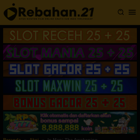
Loncat
ke
konten
Beranda
Aksi
Ip Man: The Awakening