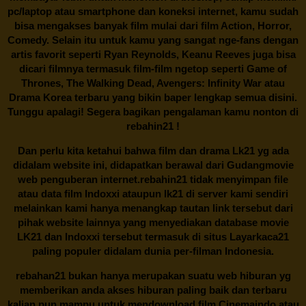
pc/laptop atau smartphone dan koneksi internet, kamu sudah
bisa mengakses banyak film mulai dari film Action, Horror,
Comedy. Selain itu untuk kamu yang sangat nge-fans dengan
artis favorit seperti Ryan Reynolds, Keanu Reeves juga bisa
dicari filmnya termasuk film-film ngetop seperti Game of
Thrones, The Walking Dead, Avengers: Infinity War atau
Drama Korea terbaru yang bikin baper lengkap semua disini.
Tunggu apalagi! Segera bagikan pengalaman kamu nonton di
rebahin21
!
Dan perlu kita ketahui bahwa film dan drama
Lk21
yg ada
didalam website ini, didapatkan berawal dari Gudangmovie
web penguberan internet.
rebahin21
tidak menyimpan file
atau data film Indoxxi ataupun lk21 di server kami sendiri
melainkan kami hanya menangkap tautan link tersebut dari
pihak website lainnya yang menyediakan database movie
LK21
dan Indoxxi tersebut termasuk di situs
Layarkaca21
paling populer didalam dunia per-filman Indonesia.
rebahan21
bukan hanya merupakan suatu web hiburan yg
memberikan anda akses hiburan paling baik dan terbaru
kalian pun mampu untuk mendownload film Cinemaindo atau