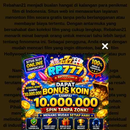
Rebahan21
menjadi bualan hangat di kalangan para penikmat
film di Indonesia. Situs web ini menawarkan layanan
menonton film secara gratis tanpa perlu berlangganan atau
membayar biaya tertentu. Dengan antarmuka yang
bersahabat dan koleksi film yang cukup lengkap,
Rebahan21
menarik minat banyak orang untuk mencari tahu lebih lanjut
tentang fenomena ini. Sebagai pengguna, Anda dapat dengan
mudah mencari film yang ingin ditonton, baik itu film
Hollywood terbaru, drama Korea yang sedang hits, atau pun
produksi film lokal dengan kualitas terbaik.
Namun, seperti halnya cerita manis,
Rebahan21
juga
menimbulkan kontroversi di industri film. Banyak pihak,
terutama produsen film dan pemilik hak cipta, merasa resah
dengan maraknya situs-situs seperti ini. Mereka
menganggapnya sebagai bentuk pelanggaran hak cipta yang
dapat merugikan industri perfilman secara keseluruhan.
Pihak berwenang pun turut terlibat dalam upaya untuk
menutup situs-situs ilegal semacam Rebahan21 demi
melindungi keberlangsungan bisnis dan kekayaan intelektual
di industri hiburan. Konflik kepentingan inilah yang membuat