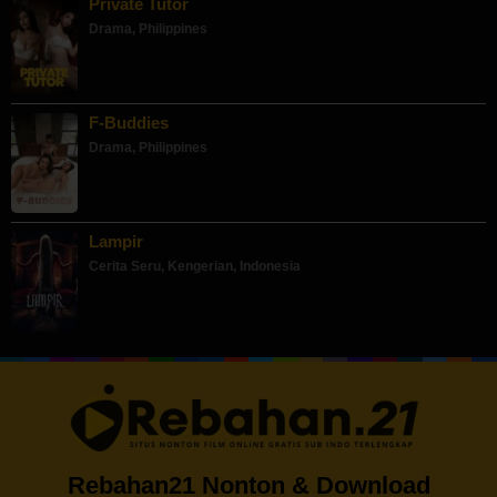
Private Tutor
Drama
,
Philippines
F-Buddies
Drama
,
Philippines
Lampir
Cerita Seru
,
Kengerian
,
Indonesia
Rebahan21 Nonton & Download