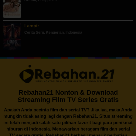
Lampir
Cerita Seru
,
Kengerian
,
Indonesia
Rebahan21 Nonton & Download
Streaming Film TV Series Gratis
Apakah Anda pecinta film dan serial TV? Jika iya, maka Anda
mungkin tidak asing lagi dengan
Rebahan21
. Situs streaming
ini telah menjadi salah satu pilihan favorit bagi para penikmat
hiburan di Indonesia. Menawarkan beragam film dan serial
TV secara gratis,
Rebahan21
berhasil menarik perhatian