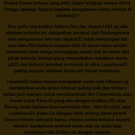
Drama Korea terbaru yang bikin baper lengkap semua disini.
Tunggu apalagi! Segera bagikan pengalaman kamu nonton di
rebahin21
!
Dan perlu kita ketahui bahwa film dan drama
Lk21
yg ada
didalam website ini, didapatkan berawal dari Gudangmovie
web penguberan internet.
rebahin21
tidak menyimpan file
atau data film Indoxxi ataupun lk21 di server kami sendiri
melainkan kami hanya menangkap tautan link tersebut dari
pihak website lainnya yang menyediakan database movie
LK21
dan Indoxxi tersebut termasuk di situs
Layarkaca21
paling populer didalam dunia per-filman Indonesia.
rebahan21
bukan hanya merupakan suatu web hiburan yg
memberikan anda akses hiburan paling baik dan terbaru
kalian pun mampu untuk mendownload film Cinemaindo atau
movie Layar Kaca 21 yang ada dengan kualitas HD atau
Bluray. Anda bahkan bisa menikmati film – film
Dunia21
atau
Layarkaca21 waktu ini dengan lebih enteng lewat piranti
Ganool Movie eletronik kamu, nonton online Indoxxi seperti
melalui handphone android kamu atau pc anda bagi
menonton film Online ini dengan nyaman