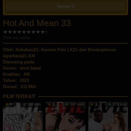
Server 4
Hot And Mean 33
Tidak ada voting
Oleh:
Rebahan21: Nonton Film LK21 dan Bioskopkeren
layarkaca21 XXI
Diposting pada:
Genre:
semi barat
Kualitas:
HD
Tahun:
2023
Durasi:
211 Min
FILM TERKAIT
8
180 min
9
197 min
9
179 min