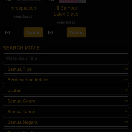
Introspection
I’ll Be Your
Latex Slave
semi barat
semi barat
rebahan21
Tonton
Tonton
SEARCH MOVIE