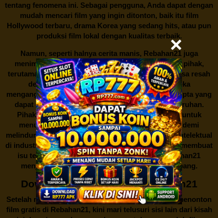
tentang fenomena ini. Sebagai pengguna, Anda dapat dengan
mudah mencari film yang ingin ditonton, baik itu film
Hollywood terbaru, drama Korea yang sedang hits, atau pun
produksi film lokal dengan kualitas terbaik.
Namun, seperti halnya cerita manis,
Rebahan21
juga
menimbulkan kontroversi di industri film. Banyak pihak,
terutama produsen film dan pemilik hak cipta, merasa resah
dengan maraknya situs-situs seperti ini. Mereka
menganggapnya sebagai bentuk pelanggaran hak cipta yang
dapat merugikan industri perfilman secara keseluruhan.
Pihak berwenang pun turut terlibat dalam upaya untuk
menutup situs-situs ilegal semacam Rebahan21 demi
melindungi keberlangsungan bisnis dan kekayaan intelektual
di industri hiburan. Konflik kepentingan inilah yang membuat
isu tentang menonton film secara gratis di
Rebahan21
menjadi perbincangan seru yang terus berkembang.
Download Film Gratis di Rebahan21
Setelah membahas tentang fenomena menariknya menonton
film gratis di
Rebahan21
, kini mari telusuri sisi lain dari kisah