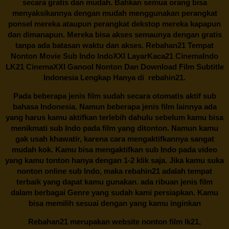
secara gratis dan mudah. Bahkan semua orang bisa
menyaksikannya dengan mudah menggunakan perangkat
ponsel mereka ataupun perangkat dekstop mereka kapapun
dan dimanapun. Mereka bisa akses semaunya dengan gratis
tanpa ada batasan waktu dan akses.
Rebahan21
Tempat
Nonton Movie Sub Indo IndoXXI LayarKaca21 CinemaIndo
LK21 CinemaXXI Ganool Nonton Dan Download Film Subtitle
Indonesia Lengkap Hanya di
rebahin21.
Pada beberapa jenis film sudah secara otomatis aktif sub
bahasa Indonesia. Namun beberapa jenis film lainnya ada
yang harus kamu aktifkan terlebih dahulu sebelum kamu bisa
menikmati sub Indo pada film yang ditonton. Namun kamu
gak usah khawatir, karena cara mengaktifkannya sangat
mudah kok. Kamu bisa mengaktifkan sub Indo pada video
yang kamu tonton hanya dengan 1-2 klik saja. Jika kamu suka
nonton online sub Indo, maka
rebahin21
adalah tempat
terbaik yang dapat kamu gunakan. ada ribuan jenis film
dalam berbagai Genre yang sudah kami persiapkan. Kamu
bisa memilih sesuai dengan yang kamu inginkan
Rebahan21
merupakan website nonton film lk21,