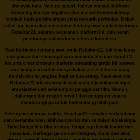
khalayak luas. Namun, seperti halnya banyak platform
streaming lainnya, legalitas dan isu kontroversial tetap
menjadi topik perbincangan yang menarik perhatian. Dalam
artikel ini, kami akan membahas tentang awal mula berdirinya
Rebahan21, sejarah perjalanan platform ini, dan peran
pentingnya dalam dunia hiburan Indonesia.
Saat berbicara tentang awal mula
Rebahan21
, tak bisa lepas
dari gairah dan semangat para pencinta film dan serial TV.
Ide untuk menciptakan platform streaming gratis ini berawal
dari keinginan untuk menyediakan akses hiburan yang
mudah dan terjangkau bagi semua orang. Pada awalnya,
Rebahan21 adalah proyek kecil yang dijalankan dengan
antusiasme dari sekelompok penggemar film. Namun,
dukungan dan respon positif dari pengguna segera
mendorongnya untuk berkembang lebih jauh.
Seiring berjalannya waktu,
Rebahan21
semakin berkembang
dan menambahkan lebih banyak konten ke dalam koleksinya.
Tidak hanya film-film terbaru, tetapi juga klasik favorit dari
masa lalu. Berbagai genre dan kategori, mulai dari aksi,
drama, komedi, hingga horor, semakin melengkapi pilihan