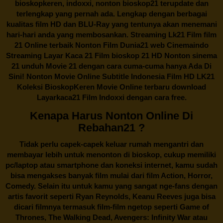
bioskopkeren, indoxxi, nonton bioskop21 terupdate dan
terlengkap yang pernah ada. Lengkap dengan berbagai
kualitas film HD dan BLU-Ray yang tentunya akan menemani
hari-hari anda yang membosankan. Streaming Lk21 Film film
21 Online terbaik Nonton Film Dunia21 web Cinemaindo
Streaming Layar Kaca 21 Film bioskop 21 HD Nonton sinema
21 unduh Movie 21 dengan cara cuma-cuma hanya Ada Di
Sini! Nonton Movie Online Subtitle Indonesia Film HD LK21
Koleksi BioskopKeren Movie Online terbaru download
Layarkaca21 Film Indoxxi dengan cara free.
Kenapa Harus Nonton Online Di
Rebahan21 ?
Tidak perlu capek-capek keluar rumah mengantri dan
membayar lebih untuk menonton di bioskop, cukup memiliki
pc/laptop atau smartphone dan koneksi internet, kamu sudah
bisa mengakses banyak film mulai dari film Action, Horror,
Comedy. Selain itu untuk kamu yang sangat nge-fans dengan
artis favorit seperti Ryan Reynolds, Keanu Reeves juga bisa
dicari filmnya termasuk film-film ngetop seperti Game of
Thrones, The Walking Dead, Avengers: Infinity War atau