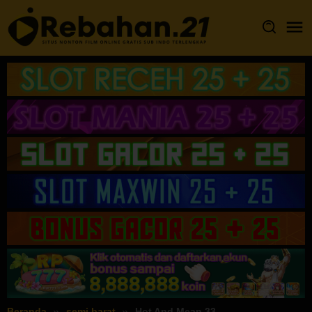
Loncat
ke
konten
Beranda
semi barat
Hot And Mean 33