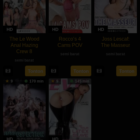
HD
HD
HD
The Le Wood
Rocco’s 4
Joss Lescaf:
Anal Hazing
Cams POV
The Masseur
Crew 8
semi barat
semi barat
semi barat
rebahan21
Tonton
Tonton
Tonton
9
170 min
9
145 min
HD
HD