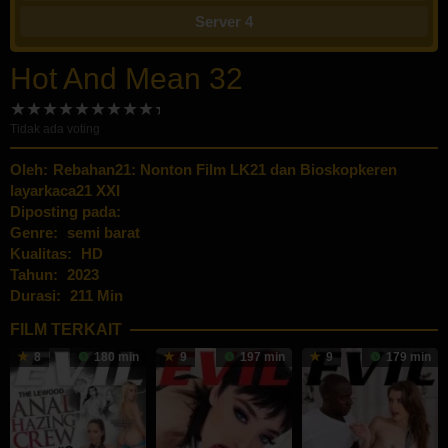
Server 4
Hot And Mean 32
Tidak ada voting
Oleh:
Rebahan21: Nonton Film LK21 dan Bioskopkeren
layarkaca21 XXI
Diposting pada:
Genre:
semi barat
Kualitas:
HD
Tahun:
2023
Durasi:
211 Min
FILM TERKAIT
8
180 min
9
197 min
9
179 min