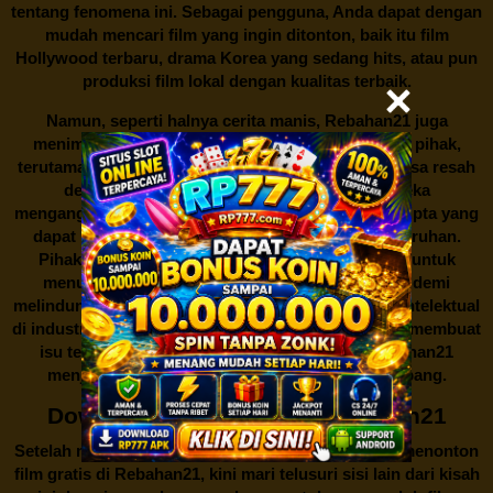
tentang fenomena ini. Sebagai pengguna, Anda dapat dengan
mudah mencari film yang ingin ditonton, baik itu film
Hollywood terbaru, drama Korea yang sedang hits, atau pun
produksi film lokal dengan kualitas terbaik.
Namun, seperti halnya cerita manis,
Rebahan21
juga
menimbulkan kontroversi di industri film. Banyak pihak,
terutama produsen film dan pemilik hak cipta, merasa resah
dengan maraknya situs-situs seperti ini. Mereka
menganggapnya sebagai bentuk pelanggaran hak cipta yang
dapat merugikan industri perfilman secara keseluruhan.
Pihak berwenang pun turut terlibat dalam upaya untuk
menutup situs-situs ilegal semacam Rebahan21 demi
melindungi keberlangsungan bisnis dan kekayaan intelektual
di industri hiburan. Konflik kepentingan inilah yang membuat
isu tentang menonton film secara gratis di
Rebahan21
menjadi perbincangan seru yang terus berkembang.
Download Film Gratis di Rebahan21
Setelah membahas tentang fenomena menariknya menonton
film gratis di
Rebahan21
, kini mari telusuri sisi lain dari kisah