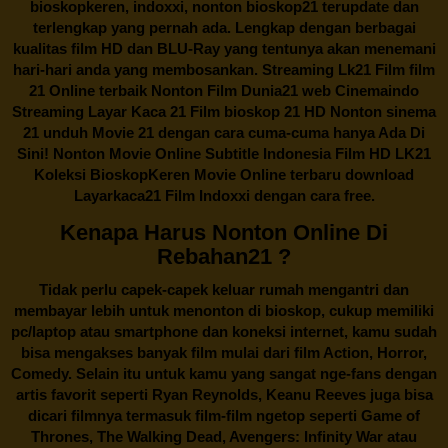
bioskopkeren, indoxxi, nonton bioskop21 terupdate dan
terlengkap yang pernah ada. Lengkap dengan berbagai
kualitas film HD dan BLU-Ray yang tentunya akan menemani
hari-hari anda yang membosankan. Streaming Lk21 Film film
21 Online terbaik Nonton Film Dunia21 web Cinemaindo
Streaming Layar Kaca 21 Film bioskop 21 HD Nonton sinema
21 unduh Movie 21 dengan cara cuma-cuma hanya Ada Di
Sini! Nonton Movie Online Subtitle Indonesia Film HD LK21
Koleksi BioskopKeren Movie Online terbaru download
Layarkaca21 Film Indoxxi dengan cara free.
Kenapa Harus Nonton Online Di
Rebahan21 ?
Tidak perlu capek-capek keluar rumah mengantri dan
membayar lebih untuk menonton di bioskop, cukup memiliki
pc/laptop atau smartphone dan koneksi internet, kamu sudah
bisa mengakses banyak film mulai dari film Action, Horror,
Comedy. Selain itu untuk kamu yang sangat nge-fans dengan
artis favorit seperti Ryan Reynolds, Keanu Reeves juga bisa
dicari filmnya termasuk film-film ngetop seperti Game of
Thrones, The Walking Dead, Avengers: Infinity War atau