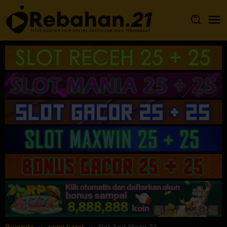
Loncat
ke
konten
Beranda
semi barat
Hot And Mean 32