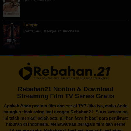
Lampir
Cerita Seru
,
Kengerian
,
Indonesia
Rebahan21 Nonton & Download
Streaming Film TV Series Gratis
Apakah Anda pecinta film dan serial TV? Jika iya, maka Anda
mungkin tidak asing lagi dengan
Rebahan21
. Situs streaming
ini telah menjadi salah satu pilihan favorit bagi para penikmat
hiburan di Indonesia. Menawarkan beragam film dan serial
TV secara gratis,
Rebahan21
berhasil menarik perhatian