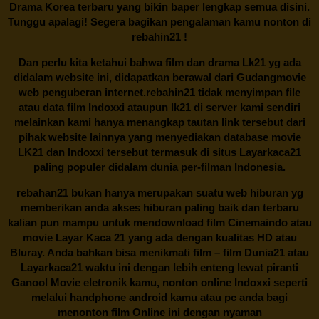
Drama Korea terbaru yang bikin baper lengkap semua disini.
Tunggu apalagi! Segera bagikan pengalaman kamu nonton di
rebahin21
!
Dan perlu kita ketahui bahwa film dan drama
Lk21
yg ada
didalam website ini, didapatkan berawal dari Gudangmovie
web penguberan internet.
rebahin21
tidak menyimpan file
atau data film Indoxxi ataupun lk21 di server kami sendiri
melainkan kami hanya menangkap tautan link tersebut dari
pihak website lainnya yang menyediakan database movie
LK21
dan Indoxxi tersebut termasuk di situs
Layarkaca21
paling populer didalam dunia per-filman Indonesia.
rebahan21
bukan hanya merupakan suatu web hiburan yg
memberikan anda akses hiburan paling baik dan terbaru
kalian pun mampu untuk mendownload film Cinemaindo atau
movie Layar Kaca 21 yang ada dengan kualitas HD atau
Bluray. Anda bahkan bisa menikmati film – film
Dunia21
atau
Layarkaca21 waktu ini dengan lebih enteng lewat piranti
Ganool Movie eletronik kamu, nonton online Indoxxi seperti
melalui handphone android kamu atau pc anda bagi
menonton film Online ini dengan nyaman