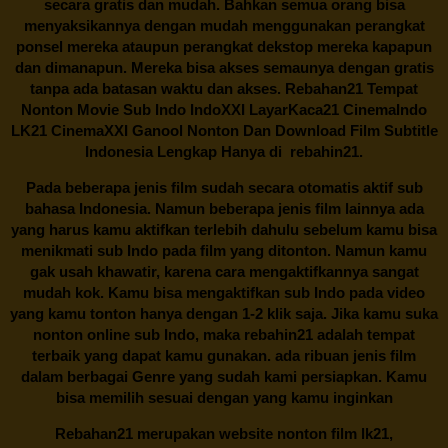
secara gratis dan mudah. Bahkan semua orang bisa
menyaksikannya dengan mudah menggunakan perangkat
ponsel mereka ataupun perangkat dekstop mereka kapapun
dan dimanapun. Mereka bisa akses semaunya dengan gratis
tanpa ada batasan waktu dan akses.
Rebahan21
Tempat
Nonton Movie Sub Indo IndoXXI LayarKaca21 CinemaIndo
LK21 CinemaXXI Ganool Nonton Dan Download Film Subtitle
Indonesia Lengkap Hanya di
rebahin21.
Pada beberapa jenis film sudah secara otomatis aktif sub
bahasa Indonesia. Namun beberapa jenis film lainnya ada
yang harus kamu aktifkan terlebih dahulu sebelum kamu bisa
menikmati sub Indo pada film yang ditonton. Namun kamu
gak usah khawatir, karena cara mengaktifkannya sangat
mudah kok. Kamu bisa mengaktifkan sub Indo pada video
yang kamu tonton hanya dengan 1-2 klik saja. Jika kamu suka
nonton online sub Indo, maka
rebahin21
adalah tempat
terbaik yang dapat kamu gunakan. ada ribuan jenis film
dalam berbagai Genre yang sudah kami persiapkan. Kamu
bisa memilih sesuai dengan yang kamu inginkan
Rebahan21
merupakan website nonton film lk21,