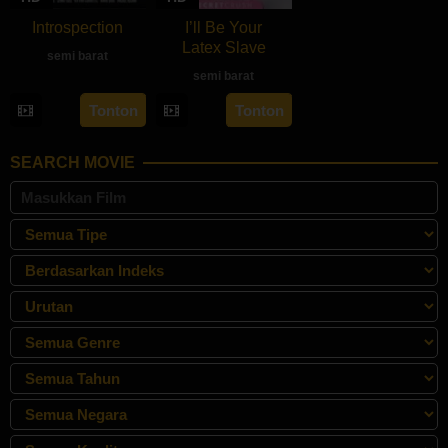
Introspection
I’ll Be Your
Latex Slave
semi barat
semi barat
rebahan21
Tonton
Tonton
SEARCH MOVIE