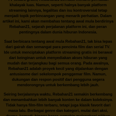
khalayak luas. Namun, seperti halnya banyak platform
streaming lainnya, legalitas dan isu kontroversial tetap
menjadi topik perbincangan yang menarik perhatian. Dalam
artikel ini, kami akan membahas tentang awal mula berdirinya
Rebahan21, sejarah perjalanan platform ini, dan peran
pentingnya dalam dunia hiburan Indonesia.
Saat berbicara tentang awal mula
Rebahan21
, tak bisa lepas
dari gairah dan semangat para pencinta film dan serial TV.
Ide untuk menciptakan platform streaming gratis ini berawal
dari keinginan untuk menyediakan akses hiburan yang
mudah dan terjangkau bagi semua orang. Pada awalnya,
Rebahan21 adalah proyek kecil yang dijalankan dengan
antusiasme dari sekelompok penggemar film. Namun,
dukungan dan respon positif dari pengguna segera
mendorongnya untuk berkembang lebih jauh.
Seiring berjalannya waktu,
Rebahan21
semakin berkembang
dan menambahkan lebih banyak konten ke dalam koleksinya.
Tidak hanya film-film terbaru, tetapi juga klasik favorit dari
masa lalu. Berbagai genre dan kategori, mulai dari aksi,
drama, komedi, hingga horor, semakin melengkapi pilihan