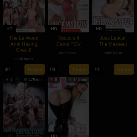
HD
HD
HD
The Le Wood
Rocco’s 4
Joss Lescaf:
Anal Hazing
Cams POV
The Masseur
Crew 8
semi barat
semi barat
semi barat
rebahan21
Tonton
Tonton
Tonton
9
170 min
9
145 min
HD
HD