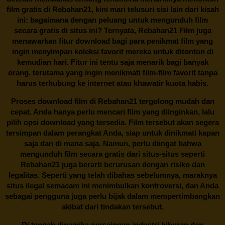
film gratis di
Rebahan21
, kini mari telusuri sisi lain dari kisah
ini: bagaimana dengan peluang untuk mengunduh film
secara gratis di situs ini? Ternyata, Rebahan21 Film juga
menawarkan fitur download bagi para penikmat film yang
ingin menyimpan koleksi favorit mereka untuk ditonton di
kemudian hari. Fitur ini tentu saja menarik bagi banyak
orang, terutama yang ingin menikmati film-film favorit tanpa
harus terhubung ke internet atau khawatir kuota habis.
Proses download film di
Rebahan21
tergolong mudah dan
cepat. Anda hanya perlu mencari film yang diinginkan, lalu
pilih opsi download yang tersedia. Film tersebut akan segera
tersimpan dalam perangkat Anda, siap untuk dinikmati kapan
saja dan di mana saja. Namun, perlu diingat bahwa
mengunduh film secara gratis dari situs-situs seperti
Rebahan21 juga berarti berurusan dengan risiko dan
legalitas. Seperti yang telah dibahas sebelumnya, maraknya
situs ilegal semacam ini menimbulkan kontroversi, dan Anda
sebagai pengguna juga perlu bijak dalam mempertimbangkan
akibat dari tindakan tersebut.
Di tengah dinamika persaingan industri hiburan dan