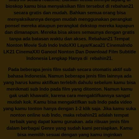
bioskop kamu bisa menyaksikan film tersebut di
rebahan21
secara gratis dan mudah. Bahkan semua orang bisa
menyaksikannya dengan mudah menggunakan perangkat
ponsel mereka ataupun perangkat dekstop mereka kapapun
dan dimanapun. Mereka bisa akses semaunya dengan gratis
tanpa ada batasan waktu dan akses.
Rebahan21
Tempat
Nonton Movie Sub Indo IndoXXI LayarKaca21 CinemaIndo
LK21 CinemaXXI Ganool Nonton Dan Download Film Subtitle
Indonesia Lengkap Hanya di
rebahin21.
Pada beberapa jenis film sudah secara otomatis aktif sub
bahasa Indonesia. Namun beberapa jenis film lainnya ada
yang harus kamu aktifkan terlebih dahulu sebelum kamu bisa
menikmati sub Indo pada film yang ditonton. Namun kamu
gak usah khawatir, karena cara mengaktifkannya sangat
mudah kok. Kamu bisa mengaktifkan sub Indo pada video
yang kamu tonton hanya dengan 1-2 klik saja. Jika kamu suka
nonton online sub Indo, maka
rebahin21
adalah tempat
terbaik yang dapat kamu gunakan. ada ribuan jenis film
dalam berbagai Genre yang sudah kami persiapkan. Kamu
bisa memilih sesuai dengan yang kamu inginkan