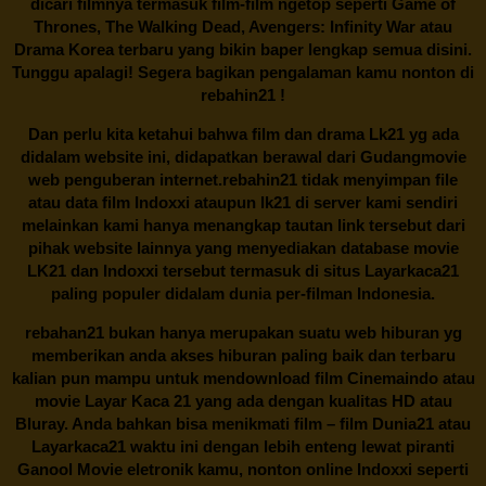
dicari filmnya termasuk film-film ngetop seperti Game of
Thrones, The Walking Dead, Avengers: Infinity War atau
Drama Korea terbaru yang bikin baper lengkap semua disini.
Tunggu apalagi! Segera bagikan pengalaman kamu nonton di
rebahin21
!
Dan perlu kita ketahui bahwa film dan drama
Lk21
yg ada
didalam website ini, didapatkan berawal dari Gudangmovie
web penguberan internet.
rebahin21
tidak menyimpan file
atau data film Indoxxi ataupun lk21 di server kami sendiri
melainkan kami hanya menangkap tautan link tersebut dari
pihak website lainnya yang menyediakan database movie
LK21
dan Indoxxi tersebut termasuk di situs
Layarkaca21
paling populer didalam dunia per-filman Indonesia.
rebahan21
bukan hanya merupakan suatu web hiburan yg
memberikan anda akses hiburan paling baik dan terbaru
kalian pun mampu untuk mendownload film Cinemaindo atau
movie Layar Kaca 21 yang ada dengan kualitas HD atau
Bluray. Anda bahkan bisa menikmati film – film
Dunia21
atau
Layarkaca21 waktu ini dengan lebih enteng lewat piranti
Ganool Movie eletronik kamu, nonton online Indoxxi seperti