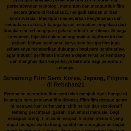
perkembangan teknologi, menonton dan mengunduh film
secara gratis di
Rebahan21
menjadi sebuah pilihan
kontroversial. Meskipun menawarkan kenyamanan dan
kemudahan akses, kita juga harus memahami implikasi dari
tindakan ini terhadap para pelaku industri perfilman. Sebagai
konsumen, bijaklah dalam menggunakan platform ini dan
pahami bahwa menikmati karya seni berupa film juga
seharusnya memberikan dukungan bagi para pembuatnya
agar industri perfilman Indonesia dapat terus berkembang
dan menghasilkan karya-karya bermutu bagi penonton
setianya.
Streaming Film Semi Korea, Jepang, Filipina
di Rebahan21
Fenomena menonton film semi telah menjadi topik hangat di
kalangan para penikmat film dewasa. Film-film dengan genre
ini menawarkan cerita yang lebih berani dan eksploratif
tentang percintaan, gairah, dan emosi manusia. Bagi
sebagian orang, film semi menjadi hiburan menarik yang
dapat mengisi waktu luang sambil merenungkan berbagai
aspek kehidupan. Namun, akses untuk menonton film semi