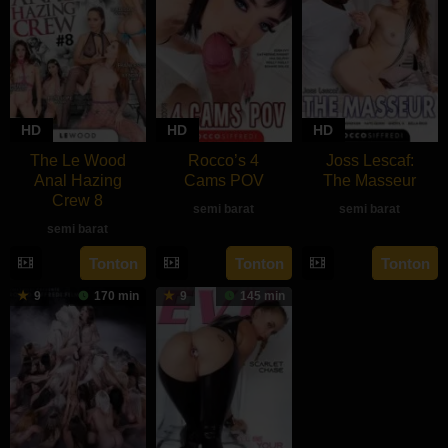
HD
HD
HD
The Le Wood
Rocco’s 4
Joss Lescaf:
Anal Hazing
Cams POV
The Masseur
Crew 8
semi barat
semi barat
semi barat
rebahan21
Tonton
Tonton
Tonton
9
170 min
9
145 min