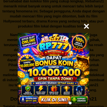
bersahabat dan koleksi film yang cukup lengkap,
Rebahan21
menarik minat banyak orang untuk mencari tahu lebih lanjut
tentang fenomena ini. Sebagai pengguna, Anda dapat dengan
mudah mencari film yang ingin ditonton, baik itu film
Hollywood terbaru, drama Korea yang sedang hits, atau pun
produksi film lokal dengan kualitas terbaik.
Namun, seperti halnya cerita manis,
Rebahan21
juga
menimbulkan kontroversi di industri film. Banyak pihak,
terutama produsen film dan pemilik hak cipta, merasa resah
dengan maraknya situs-situs seperti ini. Mereka
menganggapnya sebagai bentuk pelanggaran hak cipta yang
dapat merugikan industri perfilman secara keseluruhan.
Pihak berwenang pun turut terlibat dalam upaya untuk
menutup situs-situs ilegal semacam Rebahan21 demi
melindungi keberlangsungan bisnis dan kekayaan intelektual
di industri hiburan. Konflik kepentingan inilah yang membuat
isu tentang menonton film secara gratis di
Rebahan21
menjadi perbincangan seru yang terus berkembang.
Download Film Gratis di Rebahan21
Setelah membahas tentang fenomena menariknya menonton