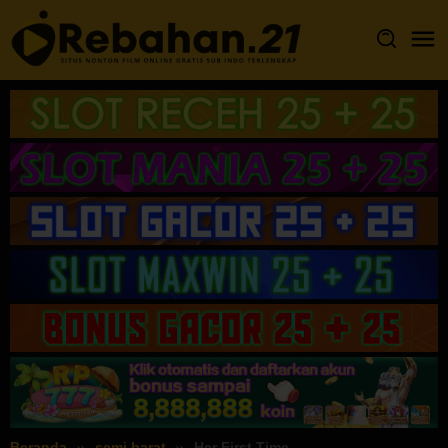
Loncat
ke
konten
Beranda
semi barat
Her First Time