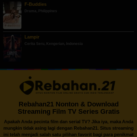
F-Buddies
Drama
,
Philippines
Lampir
Cerita Seru
,
Kengerian
,
Indonesia
Rebahan21 Nonton & Download
Streaming Film TV Series Gratis
Apakah Anda pecinta film dan serial TV? Jika iya, maka Anda
mungkin tidak asing lagi dengan
Rebahan21
. Situs streaming
ini telah menjadi salah satu pilihan favorit bagi para penikmat