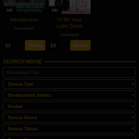
HD
HD
Introspection
I’ll Be Your
Latex Slave
semi barat
semi barat
rebahan21
Tonton
Tonton
SEARCH MOVIE