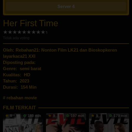
Server 4
Her First Time
Tidak ada voting
Oleh:
Rebahan21: Nonton Film LK21 dan Bioskopkeren
layarkaca21 XXI
Diposting pada:
Genre:
semi barat
Kualitas:
HD
Tahun:
2023
Durasi:
154 Min
rebahan movie
FILM TERKAIT
8
180 min
9
197 min
9
179 min