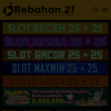
Loncat
ke
konten
Beranda
Tak Berkategori
Hell Camp: Teen Nightmare