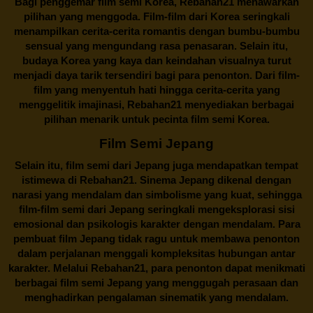
Bagi penggemar film semi Korea,
Rebahan21
menawarkan
pilihan yang menggoda. Film-film dari Korea seringkali
menampilkan cerita-cerita romantis dengan bumbu-bumbu
sensual yang mengundang rasa penasaran. Selain itu,
budaya Korea yang kaya dan keindahan visualnya turut
menjadi daya tarik tersendiri bagi para penonton. Dari film-
film yang menyentuh hati hingga cerita-cerita yang
menggelitik imajinasi,
Rebahan21
menyediakan berbagai
pilihan menarik untuk pecinta film semi Korea.
Film Semi Jepang
Selain itu,
film semi dari Jepang
juga mendapatkan tempat
istimewa di Rebahan21. Sinema Jepang dikenal dengan
narasi yang mendalam dan simbolisme yang kuat, sehingga
film-film semi dari Jepang seringkali mengeksplorasi sisi
emosional dan psikologis karakter dengan mendalam. Para
pembuat film Jepang tidak ragu untuk membawa penonton
dalam perjalanan menggali kompleksitas hubungan antar
karakter. Melalui
Rebahan21
, para penonton dapat menikmati
berbagai
film semi Jepang
yang menggugah perasaan dan
menghadirkan pengalaman sinematik yang mendalam.