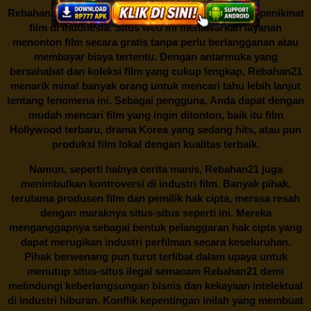
Rebahan21
menjadi bualan hangat di kalangan para penikmat
film di Indonesia. Situs web ini menawarkan layanan
menonton film secara gratis tanpa perlu berlangganan atau
membayar biaya tertentu. Dengan antarmuka yang
bersahabat dan koleksi film yang cukup lengkap,
Rebahan21
menarik minat banyak orang untuk mencari tahu lebih lanjut
tentang fenomena ini. Sebagai pengguna, Anda dapat dengan
mudah mencari film yang ingin ditonton, baik itu film
Hollywood terbaru, drama Korea yang sedang hits, atau pun
produksi film lokal dengan kualitas terbaik.
Namun, seperti halnya cerita manis,
Rebahan21
juga
menimbulkan kontroversi di industri film. Banyak pihak,
terutama produsen film dan pemilik hak cipta, merasa resah
dengan maraknya situs-situs seperti ini. Mereka
menganggapnya sebagai bentuk pelanggaran hak cipta yang
dapat merugikan industri perfilman secara keseluruhan.
Pihak berwenang pun turut terlibat dalam upaya untuk
menutup situs-situs ilegal semacam Rebahan21 demi
melindungi keberlangsungan bisnis dan kekayaan intelektual
di industri hiburan. Konflik kepentingan inilah yang membuat