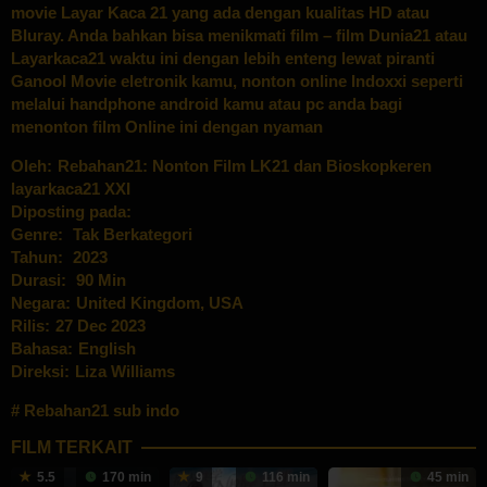
movie Layar Kaca 21 yang ada dengan kualitas HD atau
Bluray. Anda bahkan bisa menikmati film – film Dunia21 atau
Layarkaca21 waktu ini dengan lebih enteng lewat piranti
Ganool Movie eletronik kamu, nonton online Indoxxi seperti
melalui handphone android kamu atau pc anda bagi
menonton film Online ini dengan nyaman
Oleh:
Rebahan21: Nonton Film LK21 dan Bioskopkeren
layarkaca21 XXI
Diposting pada:
Genre:
Tak Berkategori
Tahun:
2023
Durasi:
90 Min
Negara:
United Kingdom
,
USA
Rilis:
27 Dec 2023
Bahasa:
English
Direksi:
Liza Williams
Rebahan21 sub indo
FILM TERKAIT
5.5
170 min
9
116 min
45 min