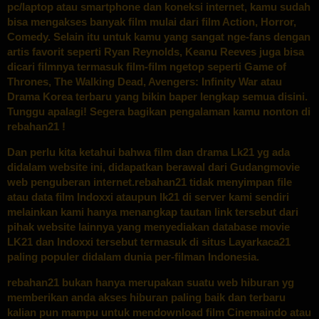
pc/laptop atau smartphone dan koneksi internet, kamu sudah
bisa mengakses banyak film mulai dari film Action, Horror,
Comedy. Selain itu untuk kamu yang sangat nge-fans dengan
artis favorit seperti Ryan Reynolds, Keanu Reeves juga bisa
dicari filmnya termasuk film-film ngetop seperti Game of
Thrones, The Walking Dead, Avengers: Infinity War atau
Drama Korea terbaru yang bikin baper lengkap semua disini.
Tunggu apalagi! Segera bagikan pengalaman kamu nonton di
rebahan21 !
Dan perlu kita ketahui bahwa film dan drama Lk21 yg ada
didalam website ini, didapatkan berawal dari Gudangmovie
web penguberan internet.rebahan21 tidak menyimpan file
atau data film Indoxxi ataupun lk21 di server kami sendiri
melainkan kami hanya menangkap tautan link tersebut dari
pihak website lainnya yang menyediakan database movie
LK21 dan Indoxxi tersebut termasuk di situs Layarkaca21
paling populer didalam dunia per-filman Indonesia.
rebahan21 bukan hanya merupakan suatu web hiburan yg
memberikan anda akses hiburan paling baik dan terbaru
kalian pun mampu untuk mendownload film Cinemaindo atau