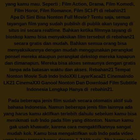
yang kamu mau. Seperti : Film Action, Drama, Film Komedi,
Film Horor, Film Romance, Film SCI-FI di
rebahin21
Apa Di Sini Bisa Nonton Full Movie? Tentu saja, semua
tayangan film yang sudah publish di publik akan tayang di
situs ini secara realtime. Bahkan ketika filmnya tayang di
bioskop kamu bisa menyaksikan film tersebut di
rebahan21
secara gratis dan mudah. Bahkan semua orang bisa
menyaksikannya dengan mudah menggunakan perangkat
ponsel mereka ataupun perangkat dekstop mereka kapapun
dan dimanapun. Mereka bisa akses semaunya dengan gratis
tanpa ada batasan waktu dan akses.
Rebahan21
Tempat
Nonton Movie Sub Indo IndoXXI LayarKaca21 CinemaIndo
LK21 CinemaXXI Ganool Nonton Dan Download Film Subtitle
Indonesia Lengkap Hanya di
rebahin21.
Pada beberapa jenis film sudah secara otomatis aktif sub
bahasa Indonesia. Namun beberapa jenis film lainnya ada
yang harus kamu aktifkan terlebih dahulu sebelum kamu bisa
menikmati sub Indo pada film yang ditonton. Namun kamu
gak usah khawatir, karena cara mengaktifkannya sangat
mudah kok. Kamu bisa mengaktifkan sub Indo pada video
yang kamu tonton hanya dengan 1-2 klik saja. Jika kamu suka