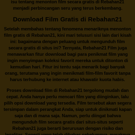
isu tentang menonton film secara gratis di
Rebahan21
menjadi perbincangan seru yang terus berkembang.
Download Film Gratis di Rebahan21
Setelah membahas tentang fenomena menariknya menonton
film gratis di
Rebahan21
, kini mari telusuri sisi lain dari kisah
ini: bagaimana dengan peluang untuk mengunduh film
secara gratis di situs ini? Ternyata, Rebahan21 Film juga
menawarkan fitur download bagi para penikmat film yang
ingin menyimpan koleksi favorit mereka untuk ditonton di
kemudian hari. Fitur ini tentu saja menarik bagi banyak
orang, terutama yang ingin menikmati film-film favorit tanpa
harus terhubung ke internet atau khawatir kuota habis.
Proses download film di
Rebahan21
tergolong mudah dan
cepat. Anda hanya perlu mencari film yang diinginkan, lalu
pilih opsi download yang tersedia. Film tersebut akan segera
tersimpan dalam perangkat Anda, siap untuk dinikmati kapan
saja dan di mana saja. Namun, perlu diingat bahwa
mengunduh film secara gratis dari situs-situs seperti
Rebahan21 juga berarti berurusan dengan risiko dan
legalitas. Seperti yang telah dibahas sebelumnya, maraknya