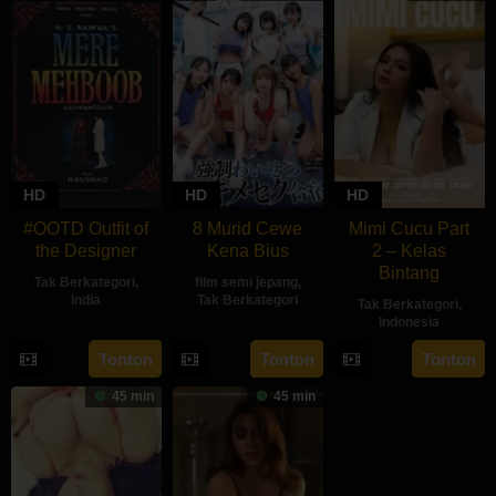
HD
HD
HD
#OOTD Outfit of
8 Murid Cewe
Mimi Cucu Part
the Designer
Kena Bius
2 – Kelas
Bintang
Tak Berkategori
,
film semi jepang
,
India
Tak Berkategori
Tak Berkategori
,
Indonesia
2
Harnam
Tonton
Tonton
Tonton
Jan
Singh
1963
Rawail
45 min
45 min