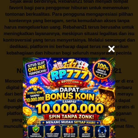
Sejak awal berdirinya,
Rebahan21
telah menjadi tempat
favorit bagi para penggemar hiburan untuk menemukan
tontonan berkualitas. Para pengguna mengapresiasi pilihan
kontennya yang beragam, serta kemudahan akses tanpa
harus mengeluarkan uang.
Rebahan21
terus berusaha untuk
meningkatkan layanannya, meskipun situasi legalitas dan isu
kontroversial yang terus menyertainya. Melalui semangat dan
dedikasi, platform ini berharap dapat terus memberikan
kebahagiaan dan hiburan bagi seluruh masyarakat pecinta
film dan serial TV di Indonesia.
Nonton Film Gratis di Rebahan21
Menonton film merupakan salah satu hiburan populer di era
digital ini. Banyak orang gemar menikmati film-film terbaru
dari berbagai genre untuk mengisi waktu luang atau merayu
hati dengan kisah yang mengharu biru. Namun, tak dapat
dipungkiri bahwa akses untuk menonton film secara gratis di
platform resmi seringkali memerlukan biaya berlangganan
yang tidak semua orang mampu. Di tengah situasi ini,
muncullah sebuah alternatif menarik bagi para penikmat film,
yaitu
Rebahan21.