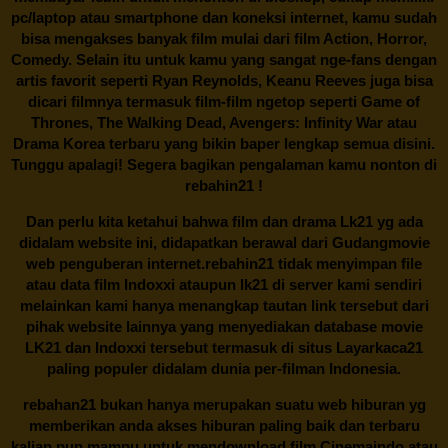
pc/laptop atau smartphone dan koneksi internet, kamu sudah
bisa mengakses banyak film mulai dari film Action, Horror,
Comedy. Selain itu untuk kamu yang sangat nge-fans dengan
artis favorit seperti Ryan Reynolds, Keanu Reeves juga bisa
dicari filmnya termasuk film-film ngetop seperti Game of
Thrones, The Walking Dead, Avengers: Infinity War atau
Drama Korea terbaru yang bikin baper lengkap semua disini.
Tunggu apalagi! Segera bagikan pengalaman kamu nonton di
rebahin21
!
Dan perlu kita ketahui bahwa film dan drama
Lk21
yg ada
didalam website ini, didapatkan berawal dari Gudangmovie
web penguberan internet.
rebahin21
tidak menyimpan file
atau data film Indoxxi ataupun lk21 di server kami sendiri
melainkan kami hanya menangkap tautan link tersebut dari
pihak website lainnya yang menyediakan database movie
LK21
dan Indoxxi tersebut termasuk di situs
Layarkaca21
paling populer didalam dunia per-filman Indonesia.
rebahan21
bukan hanya merupakan suatu web hiburan yg
memberikan anda akses hiburan paling baik dan terbaru
kalian pun mampu untuk mendownload film Cinemaindo atau