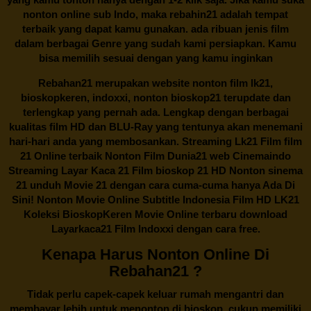
nonton online sub Indo, maka
rebahin21
adalah tempat
terbaik yang dapat kamu gunakan. ada ribuan jenis film
dalam berbagai Genre yang sudah kami persiapkan. Kamu
bisa memilih sesuai dengan yang kamu inginkan
Rebahan21
merupakan website nonton film lk21,
bioskopkeren, indoxxi, nonton bioskop21 terupdate dan
terlengkap yang pernah ada. Lengkap dengan berbagai
kualitas film HD dan BLU-Ray yang tentunya akan menemani
hari-hari anda yang membosankan. Streaming Lk21 Film film
21 Online terbaik Nonton Film Dunia21 web Cinemaindo
Streaming Layar Kaca 21 Film bioskop 21 HD Nonton sinema
21 unduh Movie 21 dengan cara cuma-cuma hanya Ada Di
Sini! Nonton Movie Online Subtitle Indonesia Film HD LK21
Koleksi BioskopKeren Movie Online terbaru download
Layarkaca21 Film Indoxxi dengan cara free.
Kenapa Harus Nonton Online Di
Rebahan21 ?
Tidak perlu capek-capek keluar rumah mengantri dan
membayar lebih untuk menonton di bioskop, cukup memiliki