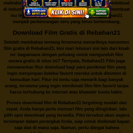
melindungi keberlangsungan bisnis dan kekayaan intelektual
di industri hiburan. Konflik kepentingan inilah yang membuat
isu tentang menonton film secara gratis di
Rebahan21
menjadi perbincangan seru yang terus berkembang.
Download Film Gratis di Rebahan21
Setelah membahas tentang fenomena menariknya menonton
film gratis di
Rebahan21
, kini mari telusuri sisi lain dari kisah
ini: bagaimana dengan peluang untuk mengunduh film
secara gratis di situs ini? Ternyata, Rebahan21 Film juga
menawarkan fitur download bagi para penikmat film yang
ingin menyimpan koleksi favorit mereka untuk ditonton di
kemudian hari. Fitur ini tentu saja menarik bagi banyak
orang, terutama yang ingin menikmati film-film favorit tanpa
harus terhubung ke internet atau khawatir kuota habis.
Proses download film di
Rebahan21
tergolong mudah dan
cepat. Anda hanya perlu mencari film yang diinginkan, lalu
pilih opsi download yang tersedia. Film tersebut akan segera
tersimpan dalam perangkat Anda, siap untuk dinikmati kapan
saja dan di mana saja. Namun, perlu diingat bahwa