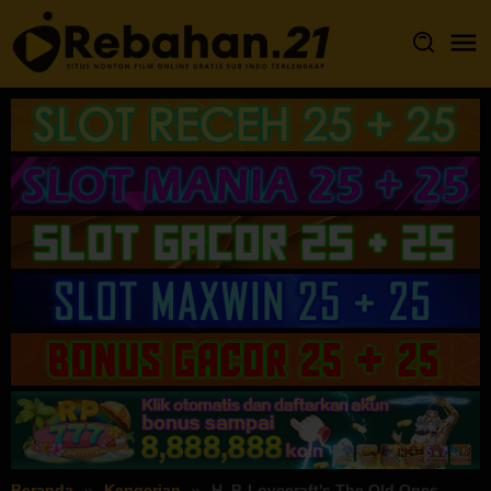
Loncat
ke
konten
Beranda
Kengerian
H. P. Lovecraft's The Old Ones