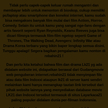
Tidak perlu capek-capek keluar rumah mengantri dan
membayar lebih untuk menonton di bioskop, cukup memiliki
pc/laptop atau smartphone dan koneksi internet, kamu sudah
bisa mengakses banyak film mulai dari film Action, Horror,
Comedy. Selain itu untuk kamu yang sangat nge-fans dengan
artis favorit seperti Ryan Reynolds, Keanu Reeves juga bisa
dicari filmnya termasuk film-film ngetop seperti Game of
Thrones, The Walking Dead, Avengers: Infinity War atau
Drama Korea terbaru yang bikin baper lengkap semua disini.
Tunggu apalagi! Segera bagikan pengalaman kamu nonton di
rebahin21
!
Dan perlu kita ketahui bahwa film dan drama
Lk21
yg ada
didalam website ini, didapatkan berawal dari Gudangmovie
web penguberan internet.
rebahin21
tidak menyimpan file
atau data film Indoxxi ataupun lk21 di server kami sendiri
melainkan kami hanya menangkap tautan link tersebut dari
pihak website lainnya yang menyediakan database movie
LK21
dan Indoxxi tersebut termasuk di situs
Layarkaca21
paling populer didalam dunia per-filman Indonesia.