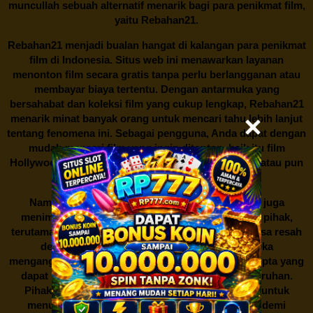
muncullah sebuah alternatif menarik bagi para penikmat film,
yaitu
Rebahan21.
Rebahan21
menjadi bualan hangat di kalangan para penikmat
film di Indonesia. Situs web ini menawarkan layanan
menonton film secara gratis tanpa perlu berlangganan atau
membayar biaya tertentu. Dengan antarmuka yang
bersahabat dan koleksi film yang cukup lengkap,
Rebahan21
menarik minat banyak orang untuk mencari tahu lebih lanjut
tentang fenomena ini. Sebagai pengguna, Anda dapat dengan
mudah mencari film yang ingin ditonton, baik itu film
Hollywood terbaru, drama Korea yang sedang hits, atau pun
produksi film lokal dengan kualitas terbaik.
Namun, seperti halnya cerita manis,
Rebahan21
juga
menimbulkan kontroversi di industri film. Banyak pihak,
terutama produsen film dan pemilik hak cipta, merasa resah
dengan maraknya situs-situs seperti ini. Mereka
menganggapnya sebagai bentuk pelanggaran hak cipta yang
dapat merugikan industri perfilman secara keseluruhan.
Pihak berwenang pun turut terlibat dalam upaya untuk
menutup situs-situs ilegal semacam Rebahan21 demi