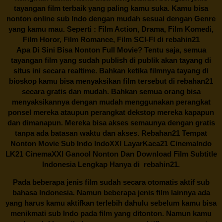
tayangan film terbaik yang paling kamu suka. Kamu bisa
nonton online sub Indo dengan mudah sesuai dengan Genre
yang kamu mau. Seperti : Film Action, Drama, Film Komedi,
Film Horor, Film Romance, Film SCI-FI di
rebahin21
Apa Di Sini Bisa Nonton Full Movie? Tentu saja, semua
tayangan film yang sudah publish di publik akan tayang di
situs ini secara realtime. Bahkan ketika filmnya tayang di
bioskop kamu bisa menyaksikan film tersebut di
rebahan21
secara gratis dan mudah. Bahkan semua orang bisa
menyaksikannya dengan mudah menggunakan perangkat
ponsel mereka ataupun perangkat dekstop mereka kapapun
dan dimanapun. Mereka bisa akses semaunya dengan gratis
tanpa ada batasan waktu dan akses.
Rebahan21
Tempat
Nonton Movie Sub Indo IndoXXI LayarKaca21 CinemaIndo
LK21 CinemaXXI Ganool Nonton Dan Download Film Subtitle
Indonesia Lengkap Hanya di
rebahin21.
Pada beberapa jenis film sudah secara otomatis aktif sub
bahasa Indonesia. Namun beberapa jenis film lainnya ada
yang harus kamu aktifkan terlebih dahulu sebelum kamu bisa
menikmati sub Indo pada film yang ditonton. Namun kamu