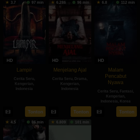
3.7
97 min
6.286
96 min
6.8
112 min
HD
HD
HD
Lampir
Menjelang Ajal
Malam
Pencabut
Cerita Seru
,
Cerita Seru
,
Drama
,
Nyawa
Kengerian
,
Kengerian
,
Indonesia
Indonesia
Cerita Seru
,
Fantasi
,
Kengerian
,
14
Kenny
30
Hadrah
Indonesia
,
Korea
Feb
Gulardi
Apr
Daeng
22
Sidharta
Tonton
Tonton
Tonton
2024
2024
Ratu
May
Tata
4.5
86 min
6.809
101 min
2024