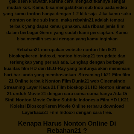
gak usah khawatir, karena cara mengaktifkannya sangat
mudah kok. Kamu bisa mengaktifkan sub Indo pada video
yang kamu tonton hanya dengan 1-2 klik saja. Jika kamu suka
nonton online sub Indo, maka
rebahin21
adalah tempat
terbaik yang dapat kamu gunakan. ada ribuan jenis film
dalam berbagai Genre yang sudah kami persiapkan. Kamu
bisa memilih sesuai dengan yang kamu inginkan
Rebahan21
merupakan website nonton film lk21,
bioskopkeren, indoxxi, nonton bioskop21 terupdate dan
terlengkap yang pernah ada. Lengkap dengan berbagai
kualitas film HD dan BLU-Ray yang tentunya akan menemani
hari-hari anda yang membosankan. Streaming Lk21 Film film
21 Online terbaik Nonton Film Dunia21 web Cinemaindo
Streaming Layar Kaca 21 Film bioskop 21 HD Nonton sinema
21 unduh Movie 21 dengan cara cuma-cuma hanya Ada Di
Sini! Nonton Movie Online Subtitle Indonesia Film HD LK21
Koleksi BioskopKeren Movie Online terbaru download
Layarkaca21 Film Indoxxi dengan cara free.
Kenapa Harus Nonton Online Di
Rebahan21 ?