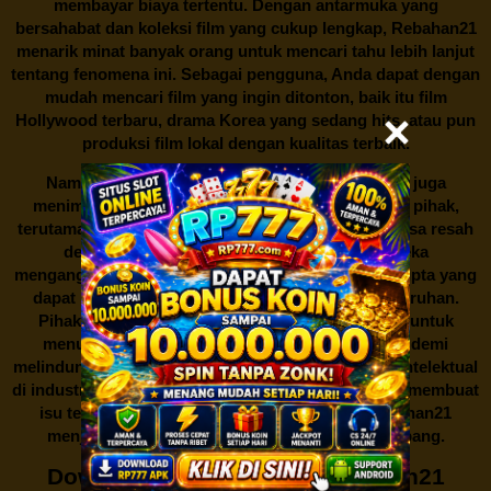
membayar biaya tertentu. Dengan antarmuka yang
bersahabat dan koleksi film yang cukup lengkap,
Rebahan21
menarik minat banyak orang untuk mencari tahu lebih lanjut
tentang fenomena ini. Sebagai pengguna, Anda dapat dengan
mudah mencari film yang ingin ditonton, baik itu film
Hollywood terbaru, drama Korea yang sedang hits, atau pun
produksi film lokal dengan kualitas terbaik.
Namun, seperti halnya cerita manis,
Rebahan21
juga
menimbulkan kontroversi di industri film. Banyak pihak,
terutama produsen film dan pemilik hak cipta, merasa resah
dengan maraknya situs-situs seperti ini. Mereka
menganggapnya sebagai bentuk pelanggaran hak cipta yang
dapat merugikan industri perfilman secara keseluruhan.
Pihak berwenang pun turut terlibat dalam upaya untuk
menutup situs-situs ilegal semacam Rebahan21 demi
melindungi keberlangsungan bisnis dan kekayaan intelektual
di industri hiburan. Konflik kepentingan inilah yang membuat
isu tentang menonton film secara gratis di
Rebahan21
menjadi perbincangan seru yang terus berkembang.
Download Film Gratis di Rebahan21