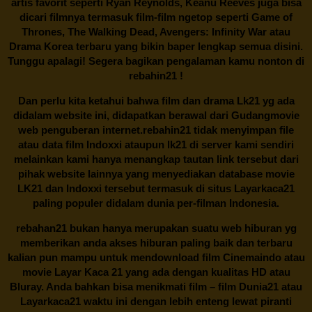
artis favorit seperti Ryan Reynolds, Keanu Reeves juga bisa
dicari filmnya termasuk film-film ngetop seperti Game of
Thrones, The Walking Dead, Avengers: Infinity War atau
Drama Korea terbaru yang bikin baper lengkap semua disini.
Tunggu apalagi! Segera bagikan pengalaman kamu nonton di
rebahin21
!
Dan perlu kita ketahui bahwa film dan drama
Lk21
yg ada
didalam website ini, didapatkan berawal dari Gudangmovie
web penguberan internet.
rebahin21
tidak menyimpan file
atau data film Indoxxi ataupun lk21 di server kami sendiri
melainkan kami hanya menangkap tautan link tersebut dari
pihak website lainnya yang menyediakan database movie
LK21
dan Indoxxi tersebut termasuk di situs
Layarkaca21
paling populer didalam dunia per-filman Indonesia.
rebahan21
bukan hanya merupakan suatu web hiburan yg
memberikan anda akses hiburan paling baik dan terbaru
kalian pun mampu untuk mendownload film Cinemaindo atau
movie Layar Kaca 21 yang ada dengan kualitas HD atau
Bluray. Anda bahkan bisa menikmati film – film
Dunia21
atau
Layarkaca21 waktu ini dengan lebih enteng lewat piranti