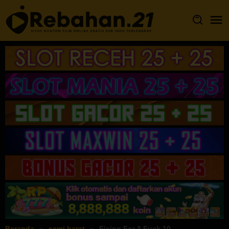
Loncat
ke
konten
Beranda
semi barat
Fixing For A Fuck 10