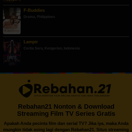
F-Buddies
Drama
,
Philippines
Lampir
Cerita Seru
,
Kengerian
,
Indonesia
Rebahan21 Nonton & Download
Streaming Film TV Series Gratis
Apakah Anda pecinta film dan serial TV? Jika iya, maka Anda
mungkin tidak asing lagi dengan
Rebahan21
. Situs streaming