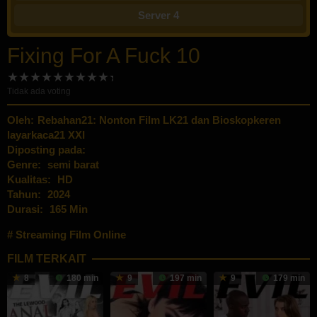
Server 4
Fixing For A Fuck 10
Tidak ada voting
Oleh:
Rebahan21: Nonton Film LK21 dan Bioskopkeren
layarkaca21 XXI
Diposting pada:
Genre:
semi barat
Kualitas:
HD
Tahun:
2024
Durasi:
165 Min
Streaming Film Online
FILM TERKAIT
8
180 min
9
197 min
9
179 min