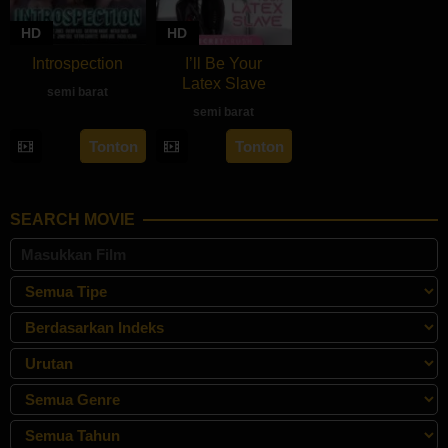
HD
HD
Introspection
I’ll Be Your
Latex Slave
semi barat
semi barat
rebahan21
Tonton
Tonton
SEARCH MOVIE