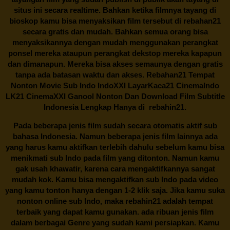
situs ini secara realtime. Bahkan ketika filmnya tayang di
bioskop kamu bisa menyaksikan film tersebut di
rebahan21
secara gratis dan mudah. Bahkan semua orang bisa
menyaksikannya dengan mudah menggunakan perangkat
ponsel mereka ataupun perangkat dekstop mereka kapapun
dan dimanapun. Mereka bisa akses semaunya dengan gratis
tanpa ada batasan waktu dan akses.
Rebahan21
Tempat
Nonton Movie Sub Indo IndoXXI LayarKaca21 CinemaIndo
LK21 CinemaXXI Ganool Nonton Dan Download Film Subtitle
Indonesia Lengkap Hanya di
rebahin21.
Pada beberapa jenis film sudah secara otomatis aktif sub
bahasa Indonesia. Namun beberapa jenis film lainnya ada
yang harus kamu aktifkan terlebih dahulu sebelum kamu bisa
menikmati sub Indo pada film yang ditonton. Namun kamu
gak usah khawatir, karena cara mengaktifkannya sangat
mudah kok. Kamu bisa mengaktifkan sub Indo pada video
yang kamu tonton hanya dengan 1-2 klik saja. Jika kamu suka
nonton online sub Indo, maka
rebahin21
adalah tempat
terbaik yang dapat kamu gunakan. ada ribuan jenis film
dalam berbagai Genre yang sudah kami persiapkan. Kamu