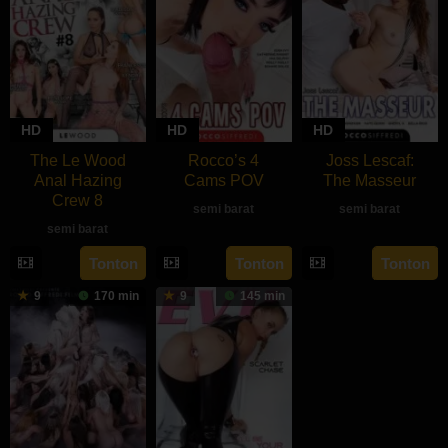
HD
HD
HD
The Le Wood
Rocco’s 4
Joss Lescaf:
Anal Hazing
Cams POV
The Masseur
Crew 8
semi barat
semi barat
semi barat
rebahan21
Tonton
Tonton
Tonton
9
170 min
9
145 min