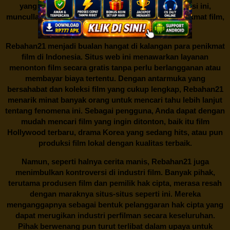
yang tidak semua orang mampu. Di tengah situasi ini,
muncullah sebuah alternatif menarik bagi para penikmat film,
yaitu
Rebahan21.
Rebahan21
menjadi bualan hangat di kalangan para penikmat
film di Indonesia. Situs web ini menawarkan layanan
menonton film secara gratis tanpa perlu berlangganan atau
membayar biaya tertentu. Dengan antarmuka yang
bersahabat dan koleksi film yang cukup lengkap,
Rebahan21
menarik minat banyak orang untuk mencari tahu lebih lanjut
tentang fenomena ini. Sebagai pengguna, Anda dapat dengan
mudah mencari film yang ingin ditonton, baik itu film
Hollywood terbaru, drama Korea yang sedang hits, atau pun
produksi film lokal dengan kualitas terbaik.
Namun, seperti halnya cerita manis,
Rebahan21
juga
menimbulkan kontroversi di industri film. Banyak pihak,
terutama produsen film dan pemilik hak cipta, merasa resah
dengan maraknya situs-situs seperti ini. Mereka
menganggapnya sebagai bentuk pelanggaran hak cipta yang
dapat merugikan industri perfilman secara keseluruhan.
Pihak berwenang pun turut terlibat dalam upaya untuk