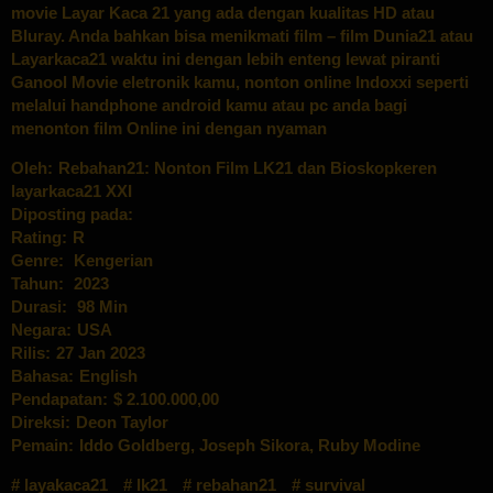
movie Layar Kaca 21 yang ada dengan kualitas HD atau
Bluray. Anda bahkan bisa menikmati film – film Dunia21 atau
Layarkaca21
waktu ini dengan lebih enteng lewat piranti
Ganool Movie eletronik kamu, nonton online
Indoxxi
seperti
melalui handphone android kamu atau pc anda bagi
menonton film Online ini dengan nyaman
Oleh:
Rebahan21: Nonton Film LK21 dan Bioskopkeren
layarkaca21 XXI
Diposting pada:
Rating:
R
Genre:
Kengerian
Tahun:
2023
Durasi:
98 Min
Negara:
USA
Rilis:
27 Jan 2023
Bahasa:
English
Pendapatan:
$ 2.100.000,00
Direksi:
Deon Taylor
Pemain:
Iddo Goldberg
,
Joseph Sikora
,
Ruby Modine
layakaca21
lk21
rebahan21
survival