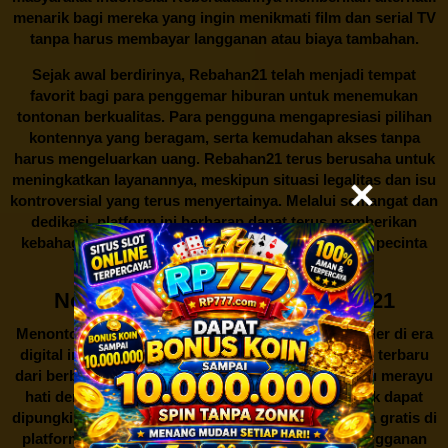
menarik bagi mereka yang ingin menikmati film dan serial TV
tanpa harus membayar langganan atau biaya tambahan.
Sejak awal berdirinya,
Rebahan21
telah menjadi tempat
favorit bagi para penggemar hiburan untuk menemukan
tontonan berkualitas. Para pengguna mengapresiasi pilihan
kontennya yang beragam, serta kemudahan akses tanpa
harus mengeluarkan uang.
Rebahan21
terus berusaha untuk
meningkatkan layanannya, meskipun situasi legalitas dan isu
kontroversial yang terus menyertainya. Melalui semangat dan
dedikasi, platform ini berharap dapat terus memberikan
kebahagiaan dan hiburan bagi seluruh masyarakat pecinta
film dan serial TV di Indonesia.
Nonton Film Gratis di Rebahan21
Menonton film merupakan salah satu hiburan populer di era
digital ini. Banyak orang gemar menikmati film-film terbaru
dari berbagai genre untuk mengisi waktu luang atau merayu
hati dengan kisah yang mengharu biru. Namun, tak dapat
dipungkiri bahwa akses untuk menonton film secara gratis di
platform resmi seringkali memerlukan biaya berlangganan