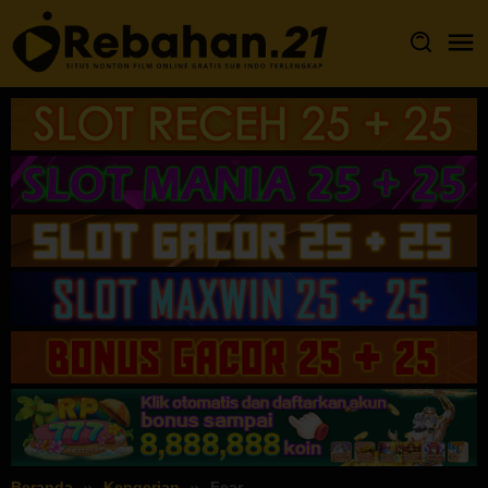
Loncat
ke
konten
Beranda
Kengerian
Fear