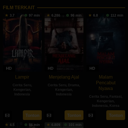
FILM TERKAIT
3.7
97 min
6.286
96 min
6.8
112 min
HD
HD
HD
Lampir
Menjelang Ajal
Malam
Pencabut
Cerita Seru
,
Cerita Seru
,
Drama
,
Nyawa
Kengerian
,
Kengerian
,
Indonesia
Indonesia
Cerita Seru
,
Fantasi
,
Kengerian
,
14
Kenny
30
Hadrah
Indonesia
,
Korea
Feb
Gulardi
Apr
Daeng
22
Sidharta
Tonton
Tonton
Tonton
2024
2024
Ratu
May
Tata
4.5
86 min
6.809
101 min
2024