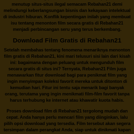
menutup situs-situs ilegal semacam Rebahan21 demi
melindungi keberlangsungan bisnis dan kekayaan intelektual
di industri hiburan. Konflik kepentingan inilah yang membuat
isu tentang menonton film secara gratis di
Rebahan21
menjadi perbincangan seru yang terus berkembang.
Download Film Gratis di Rebahan21
Setelah membahas tentang fenomena menariknya menonton
film gratis di
Rebahan21
, kini mari telusuri sisi lain dari kisah
ini: bagaimana dengan peluang untuk mengunduh film
secara gratis di situs ini? Ternyata, Rebahan21 Film juga
menawarkan fitur download bagi para penikmat film yang
ingin menyimpan koleksi favorit mereka untuk ditonton di
kemudian hari. Fitur ini tentu saja menarik bagi banyak
orang, terutama yang ingin menikmati film-film favorit tanpa
harus terhubung ke internet atau khawatir kuota habis.
Proses download film di
Rebahan21
tergolong mudah dan
cepat. Anda hanya perlu mencari film yang diinginkan, lalu
pilih opsi download yang tersedia. Film tersebut akan segera
tersimpan dalam perangkat Anda, siap untuk dinikmati kapan