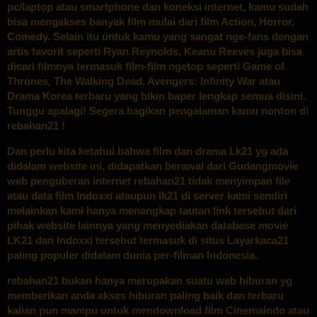
pc/laptop atau smartphone dan koneksi internet, kamu sudah
bisa mengakses banyak film mulai dari film Action, Horror,
Comedy. Selain itu untuk kamu yang sangat nge-fans dengan
artis favorit seperti Ryan Reynolds, Keanu Reeves juga bisa
dicari filmnya termasuk film-film ngetop seperti Game of
Thrones, The Walking Dead, Avengers: Infinity War atau
Drama Korea terbaru yang bikin baper lengkap semua disini.
Tunggu apalagi! Segera bagikan pengalaman kamu nonton di
rebahan21 !
Dan perlu kita ketahui bahwa film dan drama
Lk21
yg ada
didalam website ini, didapatkan berawal dari Gudangmovie
web penguberan internet
rebahan21
tidak menyimpan file
atau data film Indoxxi ataupun lk21 di server kami sendiri
melainkan kami hanya menangkap tautan link tersebut dari
pihak website lainnya yang menyediakan database movie
LK21 dan Indoxxi tersebut termasuk di situs Layarkaca21
paling populer didalam dunia per-filman Indonesia.
rebahan21 bukan hanya merupakan suatu web hiburan yg
memberikan anda akses hiburan paling baik dan terbaru
kalian pun mampu untuk mendownload film Cinemaindo atau