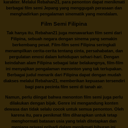
karakter. Melalui
Rebahan21
, para penonton dapat menikmati
berbagai
film semi Jepang
yang menggugah perasaan dan
menghadirkan pengalaman sinematik yang mendalam.
Film Semi Filipina
Tak hanya itu,
Rebahan21
juga menawarkan film semi dari
Filipina, sebuah negara dengan sinema yang semakin
berkembang pesat. Film-film semi Filipina seringkali
menampilkan cerita-cerita tentang cinta, persahabatan, dan
pergulatan emosi dalam kehidupan sehari-hari. Dengan
keindahan alam Filipina sebagai latar belakangnya, film-film
ini menyajikan pengalaman menonton yang tak terlupakan.
Berbagai judul menarik dari Filipina dapat dengan mudah
diakses melalui
Rebahan21
, memberikan kepuasan tersendiri
bagi para pecinta film semi di tanah air.
Namun, perlu diingat bahwa menonton film semi juga perlu
dilakukan dengan bijak. Genre ini mengandung konten
dewasa dan tidak selalu cocok untuk semua penonton. Oleh
karena itu, para penikmat film diharapkan untuk tetap
menghormati batasan usia yang telah ditetapkan dan
menjaga privasi pribadi dalam menikmati hiburan ini.