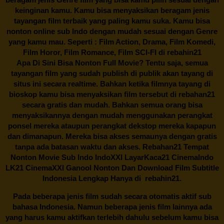
keinginan kamu. Kamu bisa menyaksikan beragam jenis
tayangan film terbaik yang paling kamu suka. Kamu bisa
nonton online sub Indo dengan mudah sesuai dengan Genre
yang kamu mau. Seperti : Film Action, Drama, Film Komedi,
Film Horor, Film Romance, Film SCI-FI di
rebahin21
Apa Di Sini Bisa Nonton Full Movie? Tentu saja, semua
tayangan film yang sudah publish di publik akan tayang di
situs ini secara realtime. Bahkan ketika filmnya tayang di
bioskop kamu bisa menyaksikan film tersebut di
rebahan21
secara gratis dan mudah. Bahkan semua orang bisa
menyaksikannya dengan mudah menggunakan perangkat
ponsel mereka ataupun perangkat dekstop mereka kapapun
dan dimanapun. Mereka bisa akses semaunya dengan gratis
tanpa ada batasan waktu dan akses.
Rebahan21
Tempat
Nonton Movie Sub Indo IndoXXI LayarKaca21 CinemaIndo
LK21 CinemaXXI Ganool Nonton Dan Download Film Subtitle
Indonesia Lengkap Hanya di
rebahin21.
Pada beberapa jenis film sudah secara otomatis aktif sub
bahasa Indonesia. Namun beberapa jenis film lainnya ada
yang harus kamu aktifkan terlebih dahulu sebelum kamu bisa