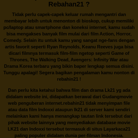
Rebahan21 ?
Tidak perlu capek-capek keluar rumah mengantri dan
membayar lebih untuk menonton di bioskop, cukup memiliki
pc/laptop atau smartphone dan koneksi internet, kamu sudah
bisa mengakses banyak film mulai dari film Action, Horror,
Comedy. Selain itu untuk kamu yang sangat nge-fans dengan
artis favorit seperti Ryan Reynolds, Keanu Reeves juga bisa
dicari filmnya termasuk film-film ngetop seperti Game of
Thrones, The Walking Dead, Avengers: Infinity War atau
Drama Korea terbaru yang bikin baper lengkap semua disini.
Tunggu apalagi! Segera bagikan pengalaman kamu nonton di
rebahin21
!
Dan perlu kita ketahui bahwa film dan drama
Lk21
yg ada
didalam website ini, didapatkan berawal dari Gudangmovie
web penguberan internet.
rebahin21
tidak menyimpan file
atau data film Indoxxi ataupun lk21 di server kami sendiri
melainkan kami hanya menangkap tautan link tersebut dari
pihak website lainnya yang menyediakan database movie
LK21
dan Indoxxi tersebut termasuk di situs
Layarkaca21
paling populer didalam dunia per-filman Indonesia.