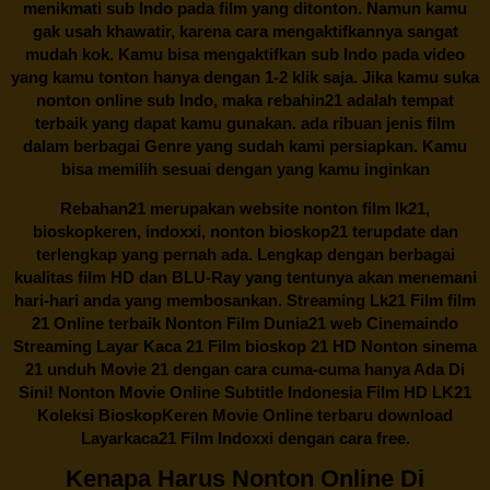
menikmati sub Indo pada film yang ditonton. Namun kamu
gak usah khawatir, karena cara mengaktifkannya sangat
mudah kok. Kamu bisa mengaktifkan sub Indo pada video
yang kamu tonton hanya dengan 1-2 klik saja. Jika kamu suka
nonton online sub Indo, maka
rebahin21
adalah tempat
terbaik yang dapat kamu gunakan. ada ribuan jenis film
dalam berbagai Genre yang sudah kami persiapkan. Kamu
bisa memilih sesuai dengan yang kamu inginkan
Rebahan21
merupakan website nonton film lk21,
bioskopkeren, indoxxi, nonton bioskop21 terupdate dan
terlengkap yang pernah ada. Lengkap dengan berbagai
kualitas film HD dan BLU-Ray yang tentunya akan menemani
hari-hari anda yang membosankan. Streaming Lk21 Film film
21 Online terbaik Nonton Film Dunia21 web Cinemaindo
Streaming Layar Kaca 21 Film bioskop 21 HD Nonton sinema
21 unduh Movie 21 dengan cara cuma-cuma hanya Ada Di
Sini! Nonton Movie Online Subtitle Indonesia Film HD LK21
Koleksi BioskopKeren Movie Online terbaru download
Layarkaca21 Film Indoxxi dengan cara free.
Kenapa Harus Nonton Online Di