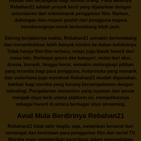
mudah dan terjangkau bagi semua orang. Pada awalnya,
Rebahan21 adalah proyek kecil yang dijalankan dengan
antusiasme dari sekelompok penggemar film. Namun,
dukungan dan respon positif dari pengguna segera
mendorongnya untuk berkembang lebih jauh.
Seiring berjalannya waktu,
Rebahan21
semakin berkembang
dan menambahkan lebih banyak konten ke dalam koleksinya.
Tidak hanya film-film terbaru, tetapi juga klasik favorit dari
masa lalu. Berbagai genre dan kategori, mulai dari aksi,
drama, komedi, hingga horor, semakin melengkapi pilihan
yang tersedia bagi para pengguna. Antarmuka yang menarik
dan sederhana juga membuat
Rebahan21
mudah digunakan,
bahkan bagi mereka yang kurang berpengalaman dengan
teknologi. Pengalaman menonton yang nyaman dan lancar
menjadi daya tarik utama platform ini, menjadikannya
sebagai favorit di antara berbagai situs streaming.
Awal Mula Berdirinya Rebahan21
Rebahan21
tidak lahir begitu saja, melainkan berawal dari
semangat dan kecintaan para penggemar film dan serial TV.
Mereka ingin memberikan kontribusi dalam menyediakan