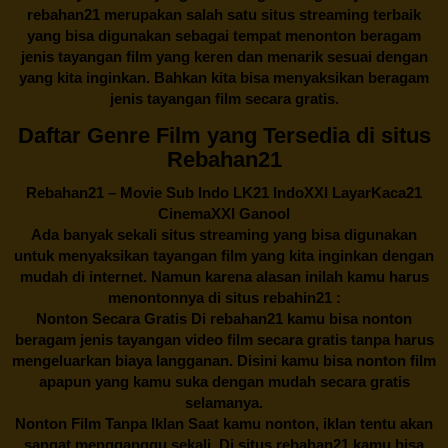
rebahan21
merupakan salah satu situs streaming terbaik
yang bisa digunakan sebagai tempat menonton beragam
jenis tayangan film yang keren dan menarik sesuai dengan
yang kita inginkan. Bahkan kita bisa menyaksikan beragam
jenis tayangan film secara gratis.
Daftar Genre Film yang Tersedia di situs
Rebahan21
Rebahan21
– Movie Sub Indo LK21 IndoXXI LayarKaca21
CinemaXXI Ganool
Ada banyak sekali situs streaming yang bisa digunakan
untuk menyaksikan tayangan film yang kita inginkan dengan
mudah di internet. Namun karena alasan inilah kamu harus
menontonnya di situs rebahin21 :
Nonton Secara Gratis Di
rebahan21
kamu bisa nonton
beragam jenis tayangan video film secara gratis tanpa harus
mengeluarkan biaya langganan. Disini kamu bisa nonton film
apapun yang kamu suka dengan mudah secara gratis
selamanya.
Nonton Film Tanpa Iklan Saat kamu nonton, iklan tentu akan
sangat mengganggu sekali. Di situs
rebahan21
kamu bisa