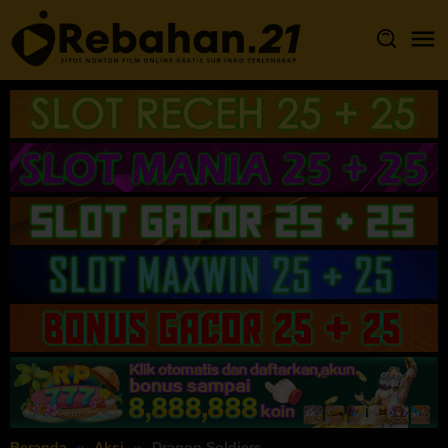
Loncat
ke
konten
Beranda
Aksi
Dragon Soldiers