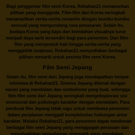
Bagi penggemar film semi Korea,
Rebahan21
menawarkan
pilihan yang menggoda. Film-film dari Korea seringkali
menampilkan cerita-cerita romantis dengan bumbu-bumbu
sensual yang mengundang rasa penasaran. Selain itu,
budaya Korea yang kaya dan keindahan visualnya turut
menjadi daya tarik tersendiri bagi para penonton. Dari film-
film yang menyentuh hati hingga cerita-cerita yang
menggelitik imajinasi,
Rebahan21
menyediakan berbagai
pilihan menarik untuk pecinta film semi Korea.
Film Semi Jepang
Selain itu,
film semi dari Jepang
juga mendapatkan tempat
istimewa di Rebahan21. Sinema Jepang dikenal dengan
narasi yang mendalam dan simbolisme yang kuat, sehingga
film-film semi dari Jepang seringkali mengeksplorasi sisi
emosional dan psikologis karakter dengan mendalam. Para
pembuat film Jepang tidak ragu untuk membawa penonton
dalam perjalanan menggali kompleksitas hubungan antar
karakter. Melalui
Rebahan21
, para penonton dapat menikmati
berbagai
film semi Jepang
yang menggugah perasaan dan
menghadirkan pengalaman sinematik yang mendalam.