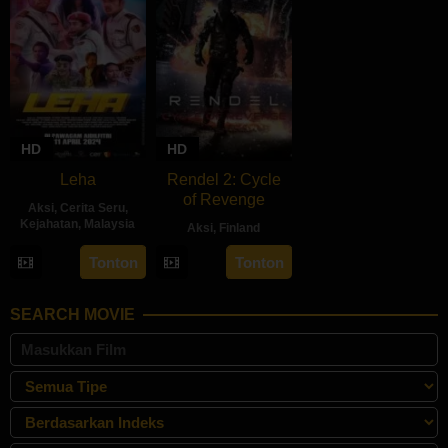
HD
HD
Leha
Rendel 2: Cycle
of Revenge
Aksi
,
Cerita Seru
,
Kejahatan
,
Malaysia
Aksi
,
Finland
11
Azaromi
28
Jesse
Tonton
Tonton
Apr
Ghozali
Jun
Haaja
2024
2024
SEARCH MOVIE