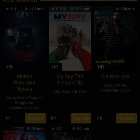
FILM TERKAIT
6.8
112 min
6.796
112 min
154 min
HD
HD
HD
Malam
My Spy The
Harom Hara
Pencabut
Eternal City
Aksi
,
Drama
,
Nyawa
Kejahatan
,
India
Aksi
,
Komedi
,
USA
Cerita Seru
,
Fantasi
,
14
Gnanasaga
18
Peter
Kengerian
,
Jun
Dwaraka
Indonesia
,
Korea
Jul
Segal
2024
2024
22
Sidharta
Tonton
Tonton
Tonton
May
Tata
98 min
4.9
99 min
2024