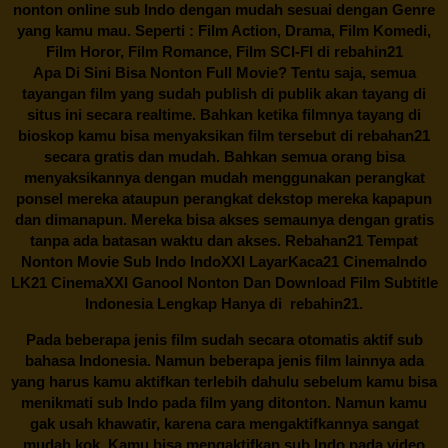
nonton online sub Indo dengan mudah sesuai dengan Genre
yang kamu mau. Seperti : Film Action, Drama, Film Komedi,
Film Horor, Film Romance, Film SCI-FI di
rebahin21
Apa Di Sini Bisa Nonton Full Movie? Tentu saja, semua
tayangan film yang sudah publish di publik akan tayang di
situs ini secara realtime. Bahkan ketika filmnya tayang di
bioskop kamu bisa menyaksikan film tersebut di
rebahan21
secara gratis dan mudah. Bahkan semua orang bisa
menyaksikannya dengan mudah menggunakan perangkat
ponsel mereka ataupun perangkat dekstop mereka kapapun
dan dimanapun. Mereka bisa akses semaunya dengan gratis
tanpa ada batasan waktu dan akses.
Rebahan21
Tempat
Nonton Movie Sub Indo IndoXXI LayarKaca21 CinemaIndo
LK21 CinemaXXI Ganool Nonton Dan Download Film Subtitle
Indonesia Lengkap Hanya di
rebahin21.
Pada beberapa jenis film sudah secara otomatis aktif sub
bahasa Indonesia. Namun beberapa jenis film lainnya ada
yang harus kamu aktifkan terlebih dahulu sebelum kamu bisa
menikmati sub Indo pada film yang ditonton. Namun kamu
gak usah khawatir, karena cara mengaktifkannya sangat
mudah kok. Kamu bisa mengaktifkan sub Indo pada video