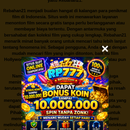
yaitu
Rebahan21.
Rebahan21
menjadi bualan hangat di kalangan para penikmat
film di Indonesia. Situs web ini menawarkan layanan
menonton film secara gratis tanpa perlu berlangganan atau
membayar biaya tertentu. Dengan antarmuka yang
bersahabat dan koleksi film yang cukup lengkap,
Rebahan21
menarik minat banyak orang untuk mencari tahu lebih lanjut
tentang fenomena ini. Sebagai pengguna, Anda dapat dengan
mudah mencari film yang ingin ditonton, baik itu film
Hollywood terbaru, drama Korea yang sedang hits, atau pun
produksi film lokal dengan kualitas terbaik.
Namun, seperti halnya cerita manis,
Rebahan21
juga
menimbulkan kontroversi di industri film. Banyak pihak,
terutama produsen film dan pemilik hak cipta, merasa resah
dengan maraknya situs-situs seperti ini. Mereka
menganggapnya sebagai bentuk pelanggaran hak cipta yang
dapat merugikan industri perfilman secara keseluruhan.
Pihak berwenang pun turut terlibat dalam upaya untuk
menutup situs-situs ilegal semacam Rebahan21 demi
melindungi keberlangsungan bisnis dan kekayaan intelektual