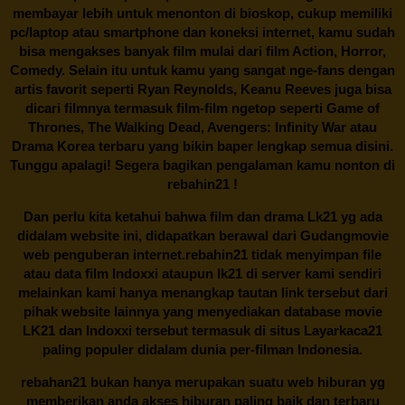
membayar lebih untuk menonton di bioskop, cukup memiliki
pc/laptop atau smartphone dan koneksi internet, kamu sudah
bisa mengakses banyak film mulai dari film Action, Horror,
Comedy. Selain itu untuk kamu yang sangat nge-fans dengan
artis favorit seperti Ryan Reynolds, Keanu Reeves juga bisa
dicari filmnya termasuk film-film ngetop seperti Game of
Thrones, The Walking Dead, Avengers: Infinity War atau
Drama Korea terbaru yang bikin baper lengkap semua disini.
Tunggu apalagi! Segera bagikan pengalaman kamu nonton di
rebahin21
!
Dan perlu kita ketahui bahwa film dan drama
Lk21
yg ada
didalam website ini, didapatkan berawal dari Gudangmovie
web penguberan internet.
rebahin21
tidak menyimpan file
atau data film Indoxxi ataupun lk21 di server kami sendiri
melainkan kami hanya menangkap tautan link tersebut dari
pihak website lainnya yang menyediakan database movie
LK21
dan Indoxxi tersebut termasuk di situs
Layarkaca21
paling populer didalam dunia per-filman Indonesia.
rebahan21
bukan hanya merupakan suatu web hiburan yg
memberikan anda akses hiburan paling baik dan terbaru