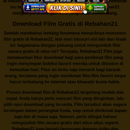
di industri hiburan. Konflik kepentingan inilah yang membuat
isu tentang menonton film secara gratis di
Rebahan21
menjadi perbincangan seru yang terus berkembang.
Download Film Gratis di Rebahan21
Setelah membahas tentang fenomena menariknya menonton
film gratis di
Rebahan21
, kini mari telusuri sisi lain dari kisah
ini: bagaimana dengan peluang untuk mengunduh film
secara gratis di situs ini? Ternyata, Rebahan21 Film juga
menawarkan fitur download bagi para penikmat film yang
ingin menyimpan koleksi favorit mereka untuk ditonton di
kemudian hari. Fitur ini tentu saja menarik bagi banyak
orang, terutama yang ingin menikmati film-film favorit tanpa
harus terhubung ke internet atau khawatir kuota habis.
Proses download film di
Rebahan21
tergolong mudah dan
cepat. Anda hanya perlu mencari film yang diinginkan, lalu
pilih opsi download yang tersedia. Film tersebut akan segera
tersimpan dalam perangkat Anda, siap untuk dinikmati kapan
saja dan di mana saja. Namun, perlu diingat bahwa
mengunduh film secara gratis dari situs-situs seperti
Rebahan21 juga berarti berurusan dengan risiko dan