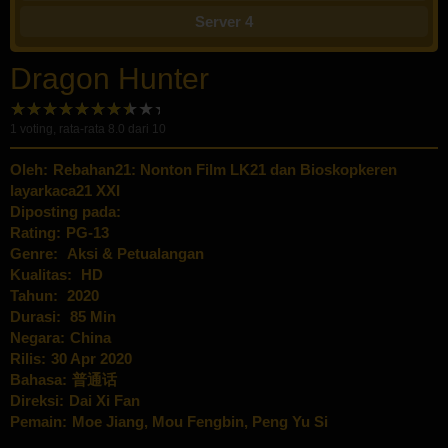
Server 4
Dragon Hunter
1
voting, rata-rata
8.0
dari 10
Oleh:
Rebahan21: Nonton Film LK21 dan Bioskopkeren
layarkaca21 XXI
Diposting pada:
Rating:
PG-13
Genre:
Aksi & Petualangan
Kualitas:
HD
Tahun:
2020
Durasi:
85 Min
Negara:
China
Rilis:
30 Apr 2020
Bahasa:
普通话
Direksi:
Dai Xi Fan
Pemain:
Moe Jiang
,
Mou Fengbin
,
Peng Yu Si