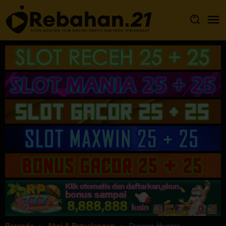
Loncat
ke
konten
Beranda
Aksi & Petualangan
Dragon Hunter