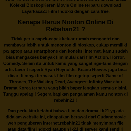
Koleksi BioskopKeren Movie Online terbaru download
Layarkaca21 Film Indoxxi dengan cara free.
Kenapa Harus Nonton Online Di
Rebahan21 ?
Tidak perlu capek-capek keluar rumah mengantri dan
membayar lebih untuk menonton di bioskop, cukup memiliki
pc/laptop atau smartphone dan koneksi internet, kamu sudah
bisa mengakses banyak film mulai dari film Action, Horror,
Comedy. Selain itu untuk kamu yang sangat nge-fans dengan
artis favorit seperti Ryan Reynolds, Keanu Reeves juga bisa
dicari filmnya termasuk film-film ngetop seperti Game of
Thrones, The Walking Dead, Avengers: Infinity War atau
Drama Korea terbaru yang bikin baper lengkap semua disini.
Tunggu apalagi! Segera bagikan pengalaman kamu nonton di
rebahin21
!
Dan perlu kita ketahui bahwa film dan drama
Lk21
yg ada
didalam website ini, didapatkan berawal dari Gudangmovie
web penguberan internet.
rebahin21
tidak menyimpan file
atau data film Indoxxi ataupun lk21 di server kami sendiri