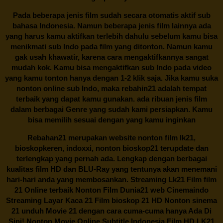
Pada beberapa jenis film sudah secara otomatis aktif sub
bahasa Indonesia. Namun beberapa jenis film lainnya ada
yang harus kamu aktifkan terlebih dahulu sebelum kamu bisa
menikmati sub Indo pada film yang ditonton. Namun kamu
gak usah khawatir, karena cara mengaktifkannya sangat
mudah kok. Kamu bisa mengaktifkan sub Indo pada video
yang kamu tonton hanya dengan 1-2 klik saja. Jika kamu suka
nonton online sub Indo, maka
rebahin21
adalah tempat
terbaik yang dapat kamu gunakan. ada ribuan jenis film
dalam berbagai Genre yang sudah kami persiapkan. Kamu
bisa memilih sesuai dengan yang kamu inginkan
Rebahan21
merupakan website nonton film lk21,
bioskopkeren, indoxxi, nonton bioskop21 terupdate dan
terlengkap yang pernah ada. Lengkap dengan berbagai
kualitas film HD dan BLU-Ray yang tentunya akan menemani
hari-hari anda yang membosankan. Streaming Lk21 Film film
21 Online terbaik Nonton Film Dunia21 web Cinemaindo
Streaming Layar Kaca 21 Film bioskop 21 HD Nonton sinema
21 unduh Movie 21 dengan cara cuma-cuma hanya Ada Di
Sini! Nonton Movie Online Subtitle Indonesia Film HD LK21