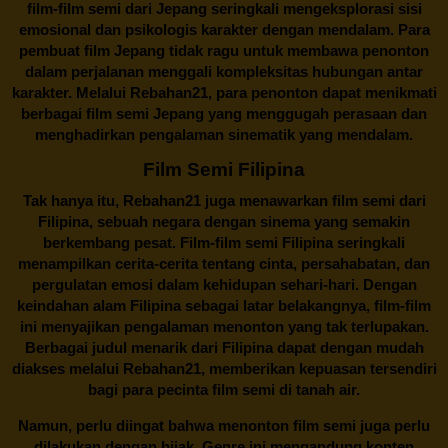
film-film semi dari Jepang seringkali mengeksplorasi sisi
emosional dan psikologis karakter dengan mendalam. Para
pembuat film Jepang tidak ragu untuk membawa penonton
dalam perjalanan menggali kompleksitas hubungan antar
karakter. Melalui
Rebahan21
, para penonton dapat menikmati
berbagai
film semi Jepang
yang menggugah perasaan dan
menghadirkan pengalaman sinematik yang mendalam.
Film Semi Filipina
Tak hanya itu,
Rebahan21
juga menawarkan film semi dari
Filipina, sebuah negara dengan sinema yang semakin
berkembang pesat. Film-film semi Filipina seringkali
menampilkan cerita-cerita tentang cinta, persahabatan, dan
pergulatan emosi dalam kehidupan sehari-hari. Dengan
keindahan alam Filipina sebagai latar belakangnya, film-film
ini menyajikan pengalaman menonton yang tak terlupakan.
Berbagai judul menarik dari Filipina dapat dengan mudah
diakses melalui
Rebahan21
, memberikan kepuasan tersendiri
bagi para pecinta film semi di tanah air.
Namun, perlu diingat bahwa menonton film semi juga perlu
dilakukan dengan bijak. Genre ini mengandung konten