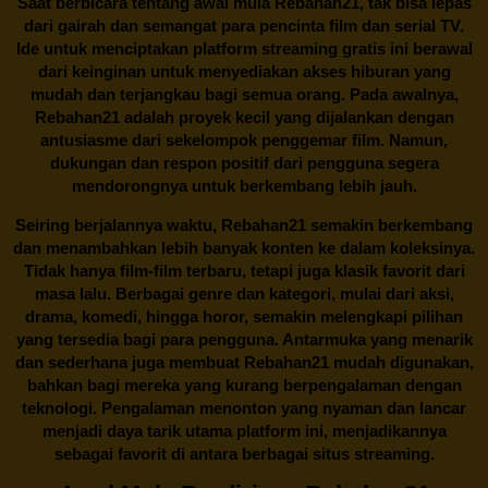
Saat berbicara tentang awal mula
Rebahan21
, tak bisa lepas
dari gairah dan semangat para pencinta film dan serial TV.
Ide untuk menciptakan platform streaming gratis ini berawal
dari keinginan untuk menyediakan akses hiburan yang
mudah dan terjangkau bagi semua orang. Pada awalnya,
Rebahan21 adalah proyek kecil yang dijalankan dengan
antusiasme dari sekelompok penggemar film. Namun,
dukungan dan respon positif dari pengguna segera
mendorongnya untuk berkembang lebih jauh.
Seiring berjalannya waktu,
Rebahan21
semakin berkembang
dan menambahkan lebih banyak konten ke dalam koleksinya.
Tidak hanya film-film terbaru, tetapi juga klasik favorit dari
masa lalu. Berbagai genre dan kategori, mulai dari aksi,
drama, komedi, hingga horor, semakin melengkapi pilihan
yang tersedia bagi para pengguna. Antarmuka yang menarik
dan sederhana juga membuat
Rebahan21
mudah digunakan,
bahkan bagi mereka yang kurang berpengalaman dengan
teknologi. Pengalaman menonton yang nyaman dan lancar
menjadi daya tarik utama platform ini, menjadikannya
sebagai favorit di antara berbagai situs streaming.