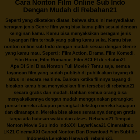
Cara Nonton Film Online Sub Indo
Dengan Mudah di Rebahan21
Seperti yang dikatakan diatas, bahwa situs ini menyediakan
beragam jenis Genre film yang bisa kamu pilih sesuai dengan
keinginan kamu. Kamu bisa menyaksikan beragam jenis
tayangan film terbaik yang paling kamu suka. Kamu bisa
nonton online sub Indo dengan mudah sesuai dengan Genre
yang kamu mau. Seperti : Film Action, Drama, Film Komedi,
Film Horor, Film Romance, Film SCI-FI di
rebahin21
Apa Di Sini Bisa Nonton Full Movie? Tentu saja, semua
tayangan film yang sudah publish di publik akan tayang di
situs ini secara realtime. Bahkan ketika filmnya tayang di
bioskop kamu bisa menyaksikan film tersebut di
rebahan21
secara gratis dan mudah. Bahkan semua orang bisa
menyaksikannya dengan mudah menggunakan perangkat
ponsel mereka ataupun perangkat dekstop mereka kapapun
dan dimanapun. Mereka bisa akses semaunya dengan gratis
tanpa ada batasan waktu dan akses.
Rebahan21
Tempat
Nonton Movie Sub Indo IndoXXI LayarKaca21 CinemaIndo
LK21 CinemaXXI Ganool Nonton Dan Download Film Subtitle
Indonesia Lengkap Hanya di
rebahin21.