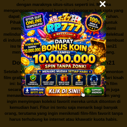
dengan maraknya situs-situs seperti ini. Mereka
menganggapnya sebagai bentuk pelanggaran hak cipta yang
dapat merugikan industri perfilman secara keseluruhan.
Pihak berwenang pun turut terlibat dalam upaya untuk
menutup situs-situs ilegal semacam Rebahan21 demi
melindungi keberlangsungan bisnis dan kekayaan intelektual
di industri hiburan. Konflik kepentingan inilah yang membuat
isu tentang menonton film secara gratis di
Rebahan21
menjadi perbincangan seru yang terus berkembang.
Download Film Gratis di Rebahan21
Setelah membahas tentang fenomena menariknya menonton
film gratis di
Rebahan21
, kini mari telusuri sisi lain dari kisah
ini: bagaimana dengan peluang untuk mengunduh film
secara gratis di situs ini? Ternyata, Rebahan21 Film juga
menawarkan fitur download bagi para penikmat film yang
ingin menyimpan koleksi favorit mereka untuk ditonton di
kemudian hari. Fitur ini tentu saja menarik bagi banyak
orang, terutama yang ingin menikmati film-film favorit tanpa
harus terhubung ke internet atau khawatir kuota habis.