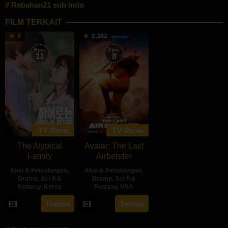
Rebahan21 sub indo
FILM TERKAIT
7
8.302
Eps:
Eps:
11
8
TV Show
TV Show
The Atypical
Avatar: The Last
Family
Airbender
Aksi & Petualangan
,
Aksi & Petualangan
,
Drama
,
Sci-fi &
Drama
,
Sci-fi &
Fantasy
,
Korea
Fantasy
,
USA
4
22
Tonton
Tonton
May
Feb
2024
2024