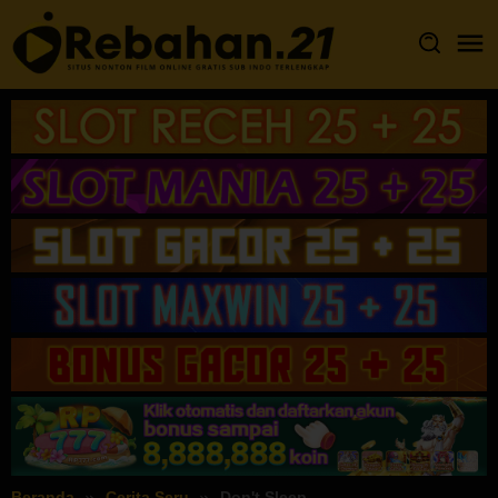
Loncat
ke
konten
Beranda
Cerita Seru
Don't Sleep