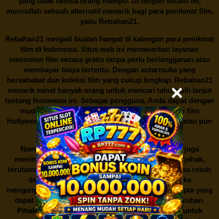
yang tidak semua orang mampu. Di tengah situasi ini,
muncullah sebuah alternatif menarik bagi para penikmat film,
yaitu
Rebahan21.
Rebahan21
menjadi bualan hangat di kalangan para penikmat
film di Indonesia. Situs web ini menawarkan layanan
menonton film secara gratis tanpa perlu berlangganan atau
membayar biaya tertentu. Dengan antarmuka yang
bersahabat dan koleksi film yang cukup lengkap,
Rebahan21
menarik minat banyak orang untuk mencari tahu lebih lanjut
tentang fenomena ini. Sebagai pengguna, Anda dapat dengan
mudah mencari film yang ingin ditonton, baik itu film
Hollywood terbaru, drama Korea yang sedang hits, atau pun
produksi film lokal dengan kualitas terbaik.
Namun, seperti halnya cerita manis,
Rebahan21
juga
menimbulkan kontroversi di industri film. Banyak pihak,
terutama produsen film dan pemilik hak cipta, merasa resah
dengan maraknya situs-situs seperti ini. Mereka
menganggapnya sebagai bentuk pelanggaran hak cipta yang
dapat merugikan industri perfilman secara keseluruhan.
Pihak berwenang pun turut terlibat dalam upaya untuk