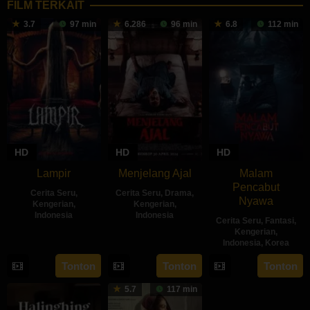
FILM TERKAIT
3.7
97 min
6.286
96 min
6.8
112 min
HD
HD
HD
Lampir
Menjelang Ajal
Malam
Pencabut
Cerita Seru
,
Cerita Seru
,
Drama
,
Nyawa
Kengerian
,
Kengerian
,
Indonesia
Indonesia
Cerita Seru
,
Fantasi
,
Kengerian
,
14
Kenny
30
Hadrah
Indonesia
,
Korea
Feb
Gulardi
Apr
Daeng
22
Sidharta
Tonton
Tonton
Tonton
2024
2024
Ratu
May
Tata
5.7
117 min
2024