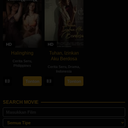
HD
HD
Halinghing
Tuhan, Izinkan
Aku Berdosa
Cerita Seru
,
Philippines
Cerita Seru
,
Drama
,
Indonesia
18
Jaque
22
Feyhero
Oct
Carlos
Tonton
Tonton
May
2024
2024
SEARCH MOVIE