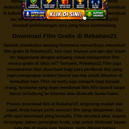
menutup situs-situs ilegal semacam Rebahan21 demi
melindungi keberlangsungan bisnis dan kekayaan intelektual
di industri hiburan. Konflik kepentingan inilah yang membuat
isu tentang menonton film secara gratis di
Rebahan21
menjadi perbincangan seru yang terus berkembang.
Download Film Gratis di Rebahan21
Setelah membahas tentang fenomena menariknya menonton
film gratis di
Rebahan21
, kini mari telusuri sisi lain dari kisah
ini: bagaimana dengan peluang untuk mengunduh film
secara gratis di situs ini? Ternyata, Rebahan21 Film juga
menawarkan fitur download bagi para penikmat film yang
ingin menyimpan koleksi favorit mereka untuk ditonton di
kemudian hari. Fitur ini tentu saja menarik bagi banyak
orang, terutama yang ingin menikmati film-film favorit tanpa
harus terhubung ke internet atau khawatir kuota habis.
Proses download film di
Rebahan21
tergolong mudah dan
cepat. Anda hanya perlu mencari film yang diinginkan, lalu
pilih opsi download yang tersedia. Film tersebut akan segera
tersimpan dalam perangkat Anda, siap untuk dinikmati kapan
saja dan di mana saja. Namun, perlu diingat bahwa