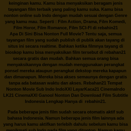
keinginan kamu. Kamu bisa menyaksikan beragam jenis
tayangan film terbaik yang paling kamu suka. Kamu bisa
nonton online sub Indo dengan mudah sesuai dengan Genre
yang kamu mau. Seperti : Film Action, Drama, Film Komedi,
Film Horor, Film Romance, Film SCI-FI di
rebahin21
Apa Di Sini Bisa Nonton Full Movie? Tentu saja, semua
tayangan film yang sudah publish di publik akan tayang di
situs ini secara realtime. Bahkan ketika filmnya tayang di
bioskop kamu bisa menyaksikan film tersebut di
rebahan21
secara gratis dan mudah. Bahkan semua orang bisa
menyaksikannya dengan mudah menggunakan perangkat
ponsel mereka ataupun perangkat dekstop mereka kapapun
dan dimanapun. Mereka bisa akses semaunya dengan gratis
tanpa ada batasan waktu dan akses.
Rebahan21
Tempat
Nonton Movie Sub Indo IndoXXI LayarKaca21 CinemaIndo
LK21 CinemaXXI Ganool Nonton Dan Download Film Subtitle
Indonesia Lengkap Hanya di
rebahin21.
Pada beberapa jenis film sudah secara otomatis aktif sub
bahasa Indonesia. Namun beberapa jenis film lainnya ada
yang harus kamu aktifkan terlebih dahulu sebelum kamu bisa
menikmati sub Indo pada film yang ditonton. Namun kamu