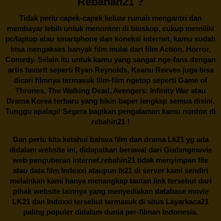
Rebahan21 ?
Tidak perlu capek-capek keluar rumah mengantri dan
membayar lebih untuk menonton di bioskop, cukup memiliki
pc/laptop atau smartphone dan koneksi internet, kamu sudah
bisa mengakses banyak film mulai dari film Action, Horror,
Comedy. Selain itu untuk kamu yang sangat nge-fans dengan
artis favorit seperti Ryan Reynolds, Keanu Reeves juga bisa
dicari filmnya termasuk film-film ngetop seperti Game of
Thrones, The Walking Dead, Avengers: Infinity War atau
Drama Korea terbaru yang bikin baper lengkap semua disini.
Tunggu apalagi! Segera bagikan pengalaman kamu nonton di
rebahin21
!
Dan perlu kita ketahui bahwa film dan drama
Lk21
yg ada
didalam website ini, didapatkan berawal dari Gudangmovie
web penguberan internet.
rebahin21
tidak menyimpan file
atau data film Indoxxi ataupun lk21 di server kami sendiri
melainkan kami hanya menangkap tautan link tersebut dari
pihak website lainnya yang menyediakan database movie
LK21
dan Indoxxi tersebut termasuk di situs
Layarkaca21
paling populer didalam dunia per-filman Indonesia.