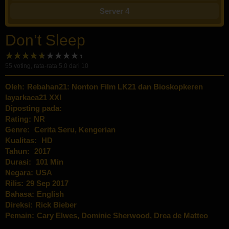
Server 4
Don’t Sleep
55
voting, rata-rata
5.0
dari 10
Oleh:
Rebahan21: Nonton Film LK21 dan Bioskopkeren
layarkaca21 XXI
Diposting pada:
Rating:
NR
Genre:
Cerita Seru
,
Kengerian
Kualitas:
HD
Tahun:
2017
Durasi:
101 Min
Negara:
USA
Rilis:
29 Sep 2017
Bahasa:
English
Direksi:
Rick Bieber
Pemain:
Cary Elwes
,
Dominic Sherwood
,
Drea de Matteo