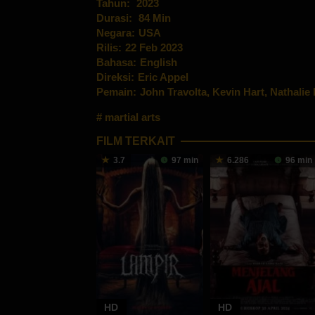
Tahun:
2023
Durasi:
84 Min
Negara:
USA
Rilis:
22 Feb 2023
Bahasa:
English
Direksi:
Eric Appel
Pemain:
John Travolta
,
Kevin Hart
,
Nathalie
martial arts
FILM TERKAIT
3.7
97 min
6.286
96 min
HD
HD