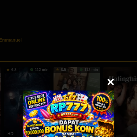
 Emmanuel
6.8
112 min
8.5
112 min
HD
HD
HD