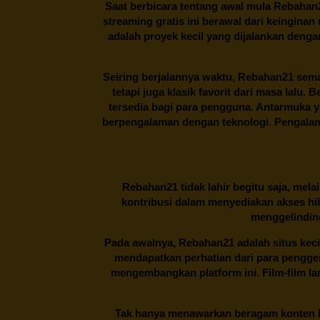
Saat berbicara tentang awal mula
Rebahan
streaming gratis ini berawal dari keingin
adalah proyek kecil yang dijalankan deng
Seiring berjalannya waktu,
Rebahan21
sema
tetapi juga klasik favorit dari masa lalu.
tersedia bagi para pengguna. Antarmuka 
berpengalaman dengan teknologi. Pengalama
Rebahan21
tidak lahir begitu saja, me
kontribusi dalam menyediakan akses hi
menggelinding
Pada awalnya,
Rebahan21
adalah situs kec
mendapatkan perhatian dari para pengg
mengembangkan platform ini. Film-film lama
Tak hanya menawarkan beragam konten hi