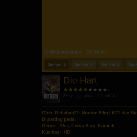
Matikan lampu
Trailer
Server 1
Server 2
Server 3
Ser
Die Hart
375
voting, rata-rata
5.0
dari 10
Oleh:
Rebahan21: Nonton Film LK21 dan Bio
Diposting pada:
Genre:
Aksi
,
Cerita Seru
,
Komedi
Kualitas:
HD