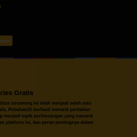
g
e
os
onton
ies Gratis
 Situs streaming ini telah menjadi salah satu
tis,
Rebahan21
berhasil menarik perhatian
tap menjadi topik perbincangan yang menarik
an platform ini, dan peran pentingnya dalam