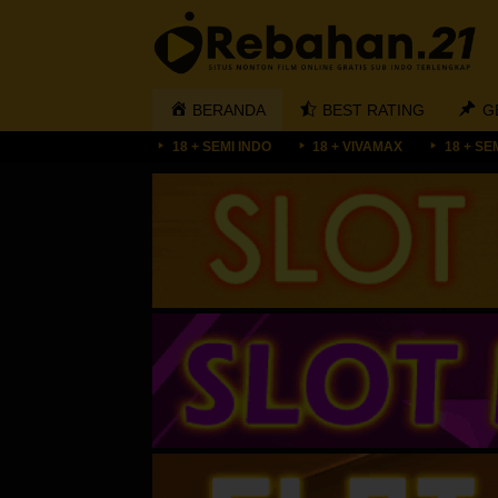
Loncat
ke
konten
BERANDA
BEST RATING
G
18 + SEMI INDO
18 + VIVAMAX
18 + SE