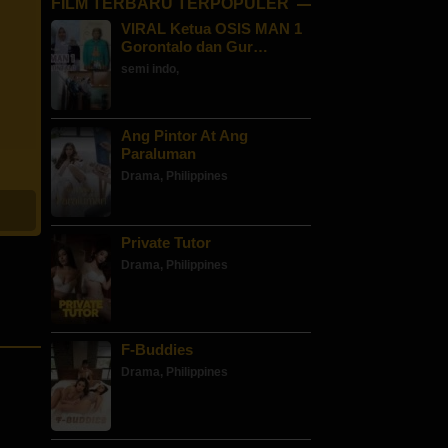
FILM TERBARU TERPOPULER
VIRAL Ketua OSIS MAN 1
Gorontalo dan Gur…
semi indo
,
Ang Pintor At Ang
Paraluman
Drama
,
Philippines
Private Tutor
Drama
,
Philippines
F-Buddies
Drama
,
Philippines