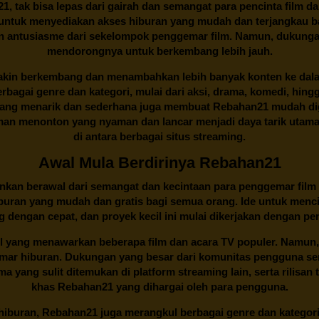
21
, tak bisa lepas dari gairah dan semangat para pencinta film d
an untuk menyediakan akses hiburan yang mudah dan terjangkau
an antusiasme dari sekelompok penggemar film. Namun, dukunga
mendorongnya untuk berkembang lebih jauh.
kin berkembang dan menambahkan lebih banyak konten ke dalam k
 Berbagai genre dan kategori, mulai dari aksi, drama, komedi, hi
yang menarik dan sederhana juga membuat
Rebahan21
mudah dig
n menonton yang nyaman dan lancar menjadi daya tarik utama p
di antara berbagai situs streaming.
Awal Mula Berdirinya Rebahan21
lainkan berawal dari semangat dan kecintaan para penggemar film
buran yang mudah dan gratis bagi semua orang. Ide untuk menci
 dengan cepat, dan proyek kecil ini mulai dikerjakan dengan p
il yang menawarkan beberapa film dan acara TV populer. Namun, 
emar hiburan. Dukungan yang besar dari komunitas pengguna s
 yang sulit ditemukan di platform streaming lain, serta rilisan t
khas
Rebahan21
yang dihargai oleh para pengguna.
buran, Rebahan21 juga merangkul berbagai genre dan kategori 