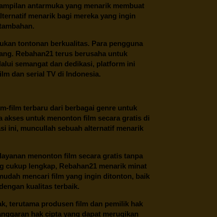
 tampilan antarmuka yang menarik membuat
ternatif menarik bagi mereka yang ingin
 tambahan.
ukan tontonan berkualitas. Para pengguna
ang.
Rebahan21
terus berusaha untuk
alui semangat dan dedikasi, platform ini
m dan serial TV di Indonesia.
m-film terbaru dari berbagai genre untuk
 akses untuk menonton film secara gratis di
 ini, muncullah sebuah alternatif menarik
layanan menonton film secara gratis tanpa
ng cukup lengkap,
Rebahan21
menarik minat
udah mencari film yang ingin ditonton, baik
dengan kualitas terbaik.
ak, terutama produsen film dan pemilik hak
anggaran hak cipta yang dapat merugikan