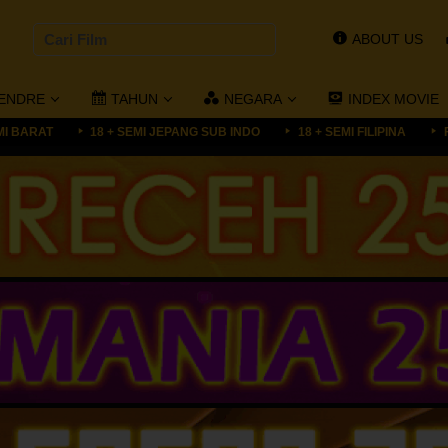
ABOUT US
ENDRE
TAHUN
NEGARA
INDEX MOVIE
MI BARAT
18 + SEMI JEPANG SUB INDO
18 + SEMI FILIPINA