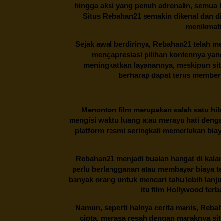
hingga aksi yang penuh adrenalin, semua
Situs
Rebahan21
semakin dikenal dan di
menikmati
Sejak awal berdirinya,
Rebahan21
telah me
mengapresiasi pilihan kontennya ya
meningkatkan layanannya, meskipun situa
berharap dapat terus memberi
Menonton film merupakan salah satu hibu
mengisi waktu luang atau merayu hati denga
platform resmi seringkali memerlukan bia
Rebahan21
menjadi bualan hangat di kalan
perlu berlangganan atau membayar biaya t
banyak orang untuk mencari tahu lebih lanj
itu film Hollywood terb
Namun, seperti halnya cerita manis,
Reba
cipta, merasa resah dengan maraknya si