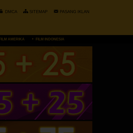
DMCA
SITEMAP
PASANG IKLAN
FILM AMERIKA
FILM INDONESIA