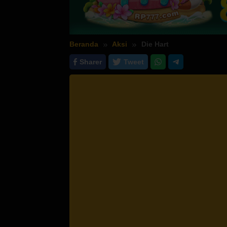
Beranda
Aksi
Die Hart
Sharer
Tweet