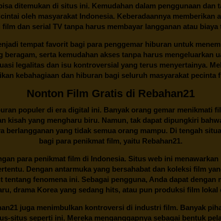
 bisa ditemukan di situs ini. Kemudahan dalam penggunaan dan
cintai oleh masyarakat Indonesia. Keberadaannya memberikan al
 film dan serial TV tanpa harus membayar langganan atau biaya
njadi tempat favorit bagi para penggemar hiburan untuk menem
ng beragam, serta kemudahan akses tanpa harus mengeluarkan u
si legalitas dan isu kontroversial yang terus menyertainya. Mel
kan kebahagiaan dan hiburan bagi seluruh masyarakat pecinta fil
Nonton Film Gratis di Rebahan21
ran populer di era digital ini. Banyak orang gemar menikmati fil
n kisah yang mengharu biru. Namun, tak dapat dipungkiri bahwa
ya berlangganan yang tidak semua orang mampu. Di tengah situasi
bagi para penikmat film, yaitu
Rebahan21.
gan para penikmat film di Indonesia. Situs web ini menawarkan 
ertentu. Dengan antarmuka yang bersahabat dan koleksi film ya
ut tentang fenomena ini. Sebagai pengguna, Anda dapat dengan m
aru, drama Korea yang sedang hits, atau pun produksi film lokal 
han21
juga menimbulkan kontroversi di industri film. Banyak pih
tus-situs seperti ini. Mereka menganggapnya sebagai bentuk pel