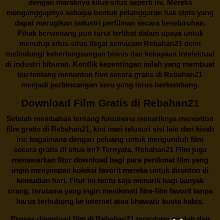
dengan maraknya situs-situs seperti ini. Mereka
menganggapnya sebagai bentuk pelanggaran hak cipta yang
dapat merugikan industri perfilman secara keseluruhan.
Pihak berwenang pun turut terlibat dalam upaya untuk
menutup situs-situs ilegal semacam Rebahan21 demi
melindungi keberlangsungan bisnis dan kekayaan intelektual
di industri hiburan. Konflik kepentingan inilah yang membuat
isu tentang menonton film secara gratis di
Rebahan21
menjadi perbincangan seru yang terus berkembang.
Download Film Gratis di Rebahan21
Setelah membahas tentang fenomena menariknya menonton
film gratis di
Rebahan21
, kini mari telusuri sisi lain dari kisah
ini: bagaimana dengan peluang untuk mengunduh film
secara gratis di situs ini? Ternyata, Rebahan21 Film juga
menawarkan fitur download bagi para penikmat film yang
ingin menyimpan koleksi favorit mereka untuk ditonton di
kemudian hari. Fitur ini tentu saja menarik bagi banyak
orang, terutama yang ingin menikmati film-film favorit tanpa
harus terhubung ke internet atau khawatir kuota habis.
Proses download film di
Rebahan21
tergolong mudah dan