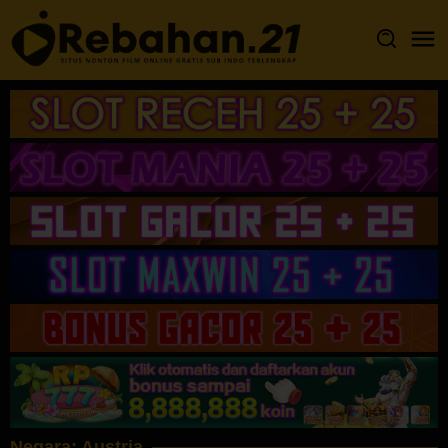
Loncat
ke
konten
Negara:
Austria