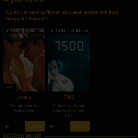
Nonton streaming film terbaru asal austria sub indo
hanya di
rebahan21
5.557
94 min
6.154
94 min
HD
Lovecut
7500
Drama
,
Austria
,
Cerita Seru
,
Drama
,
Switzerland
Austria
,
Germany
,
USA
22
Iliana
26
Patrick
Tonton
Tonton
Jan
Estañol
Dec
Vollrath
2020
SEARCH MOVIE