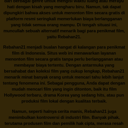
dari berbagai genre untuk mengisi waktu luang atau merayu
hati dengan kisah yang mengharu biru. Namun, tak dapat
dipungkiri bahwa akses untuk menonton film secara gratis di
platform resmi seringkali memerlukan biaya berlangganan
yang tidak semua orang mampu. Di tengah situasi ini,
muncullah sebuah alternatif menarik bagi para penikmat film,
yaitu
Rebahan21.
Rebahan21
menjadi bualan hangat di kalangan para penikmat
film di Indonesia. Situs web ini menawarkan layanan
menonton film secara gratis tanpa perlu berlangganan atau
membayar biaya tertentu. Dengan antarmuka yang
bersahabat dan koleksi film yang cukup lengkap,
Rebahan21
menarik minat banyak orang untuk mencari tahu lebih lanjut
tentang fenomena ini. Sebagai pengguna, Anda dapat dengan
mudah mencari film yang ingin ditonton, baik itu film
Hollywood terbaru, drama Korea yang sedang hits, atau pun
produksi film lokal dengan kualitas terbaik.
Namun, seperti halnya cerita manis,
Rebahan21
juga
menimbulkan kontroversi di industri film. Banyak pihak,
terutama produsen film dan pemilik hak cipta, merasa resah