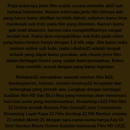
Pada beberapa jenis film sudah secara otomatis aktif sub
bahasa Indonesia. Namun beberapa jenis film lainnya ada
yang harus kamu aktifkan terlebih dahulu sebelum kamu bisa
menikmati sub Indo pada film yang ditonton. Namun kamu
gak usah khawatir, karena cara mengaktifkannya sangat
mudah kok. Kamu bisa mengaktifkan sub Indo pada video
yang kamu tonton hanya dengan 1-2 klik saja. Jika kamu suka
nonton online sub Indo, maka
rebahin21
adalah tempat
terbaik yang dapat kamu gunakan. ada ribuan jenis film
dalam berbagai Genre yang sudah kami persiapkan. Kamu
bisa memilih sesuai dengan yang kamu inginkan
Rebahan21
merupakan website nonton film lk21,
bioskopkeren, indoxxi, nonton bioskop21 terupdate dan
terlengkap yang pernah ada. Lengkap dengan berbagai
kualitas film HD dan BLU-Ray yang tentunya akan menemani
hari-hari anda yang membosankan. Streaming Lk21 Film film
21 Online terbaik Nonton Film Dunia21 web Cinemaindo
Streaming Layar Kaca 21 Film bioskop 21 HD Nonton sinema
21 unduh Movie 21 dengan cara cuma-cuma hanya Ada Di
Sini! Nonton Movie Online Subtitle Indonesia Film HD LK21