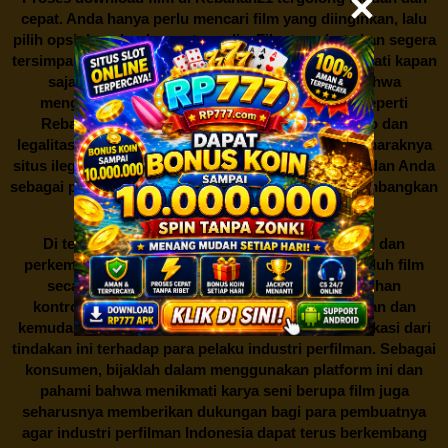
cepat. Anda hanya perlu mencari film yang diinginkan, lalu
pilih opsi download yang tersedia. Film tersebut akan segera
tersimpan dalam perangkat Anda, siap untuk dinikmati kapan
saja dan di mana saja. Namun, perlu diingat bahwa
mengunduh film secara gratis dari situs-situs seperti
Rebahan21 juga berarti berurusan dengan risiko dan
legalitas. Seperti yang telah dibahas sebelumnya, maraknya
situs ilegal semacam ini menimbulkan kontroversi, dan Anda
sebagai pengguna juga perlu bijak dalam mempertimbangkan
akibat dari tindakan tersebut.
Di tengah dinamika persaingan industri hiburan dan
perkembangan teknologi, menonton dan mengunduh film
secara gratis di
Rebahan21
menjadi sebuah pilihan
kontroversial. Meskipun menawarkan kenyamanan dan
kemudahan akses, kita juga harus memahami implikasi dari
tindakan ini terhadap para pelaku industri perfilman. Sebagai
konsumen, bijaklah dalam menggunakan platform ini dan
pahami bahwa menikmati karya seni berupa film juga
seharusnya memberikan dukungan bagi para pembuatnya
agar industri perfilman Indonesia dapat terus berkembang