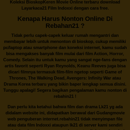
Koleksi BioskopKeren Movie Online terbaru download
Layarkaca21 Film Indoxxi dengan cara free.
Kenapa Harus Nonton Online Di
Rebahan21 ?
Tidak perlu capek-capek keluar rumah mengantri dan
membayar lebih untuk menonton di bioskop, cukup memiliki
pc/laptop atau smartphone dan koneksi internet, kamu sudah
bisa mengakses banyak film mulai dari film Action, Horror,
Comedy. Selain itu untuk kamu yang sangat nge-fans dengan
artis favorit seperti Ryan Reynolds, Keanu Reeves juga bisa
dicari filmnya termasuk film-film ngetop seperti Game of
Thrones, The Walking Dead, Avengers: Infinity War atau
Drama Korea terbaru yang bikin baper lengkap semua disini.
Tunggu apalagi! Segera bagikan pengalaman kamu nonton di
rebahin21
!
Dan perlu kita ketahui bahwa film dan drama
Lk21
yg ada
didalam website ini, didapatkan berawal dari Gudangmovie
web penguberan internet.
rebahin21
tidak menyimpan file
atau data film Indoxxi ataupun lk21 di server kami sendiri