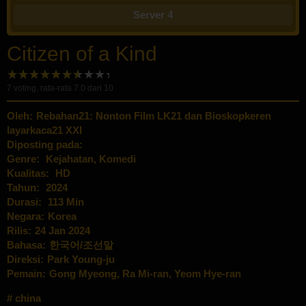
Server 4
Citizen of a Kind
7
voting, rata-rata
7.0
dari 10
Oleh:
Rebahan21: Nonton Film LK21 dan Bioskopkeren
layarkaca21 XXI
Diposting pada:
Genre:
Kejahatan
,
Komedi
Kualitas:
HD
Tahun:
2024
Durasi:
113 Min
Negara:
Korea
Rilis:
24 Jan 2024
Bahasa:
한국어/조선말
Direksi:
Park Young-ju
Pemain:
Gong Myeong
,
Ra Mi-ran
,
Yeom Hye-ran
china