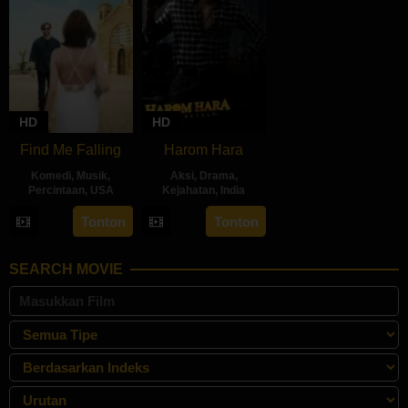
HD
HD
Find Me Falling
Harom Hara
Komedi
,
Musik
,
Aksi
,
Drama
,
Percintaan
,
USA
Kejahatan
,
India
19
Stelana
14
Gnanasagar
Tonton
Tonton
Jul
Kliris
Jun
Dwaraka
2024
2024
SEARCH MOVIE