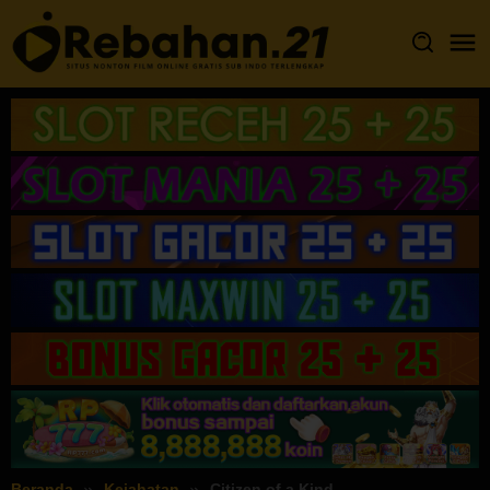
Loncat
ke
konten
Beranda
Kejahatan
Citizen of a Kind