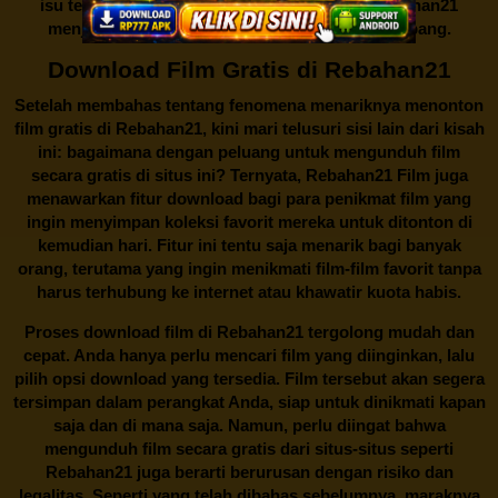
isu tentang menonton film secara gratis di
Rebahan21
menjadi perbincangan seru yang terus berkembang.
Download Film Gratis di Rebahan21
Setelah membahas tentang fenomena menariknya menonton
film gratis di
Rebahan21
, kini mari telusuri sisi lain dari kisah
ini: bagaimana dengan peluang untuk mengunduh film
secara gratis di situs ini? Ternyata, Rebahan21 Film juga
menawarkan fitur download bagi para penikmat film yang
ingin menyimpan koleksi favorit mereka untuk ditonton di
kemudian hari. Fitur ini tentu saja menarik bagi banyak
orang, terutama yang ingin menikmati film-film favorit tanpa
harus terhubung ke internet atau khawatir kuota habis.
Proses download film di
Rebahan21
tergolong mudah dan
cepat. Anda hanya perlu mencari film yang diinginkan, lalu
pilih opsi download yang tersedia. Film tersebut akan segera
tersimpan dalam perangkat Anda, siap untuk dinikmati kapan
saja dan di mana saja. Namun, perlu diingat bahwa
mengunduh film secara gratis dari situs-situs seperti
Rebahan21 juga berarti berurusan dengan risiko dan
legalitas. Seperti yang telah dibahas sebelumnya, maraknya