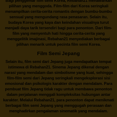
Bagi penggemar film semi Korea,
Rebahan21
menawarkan
pilihan yang menggoda. Film-film dari Korea seringkali
menampilkan cerita-cerita romantis dengan bumbu-bumbu
sensual yang mengundang rasa penasaran. Selain itu,
budaya Korea yang kaya dan keindahan visualnya turut
menjadi daya tarik tersendiri bagi para penonton. Dari film-
film yang menyentuh hati hingga cerita-cerita yang
menggelitik imajinasi,
Rebahan21
menyediakan berbagai
pilihan menarik untuk pecinta film semi Korea.
Film Semi Jepang
Selain itu,
film semi dari Jepang
juga mendapatkan tempat
istimewa di Rebahan21. Sinema Jepang dikenal dengan
narasi yang mendalam dan simbolisme yang kuat, sehingga
film-film semi dari Jepang seringkali mengeksplorasi sisi
emosional dan psikologis karakter dengan mendalam. Para
pembuat film Jepang tidak ragu untuk membawa penonton
dalam perjalanan menggali kompleksitas hubungan antar
karakter. Melalui
Rebahan21
, para penonton dapat menikmati
berbagai
film semi Jepang
yang menggugah perasaan dan
menghadirkan pengalaman sinematik yang mendalam.