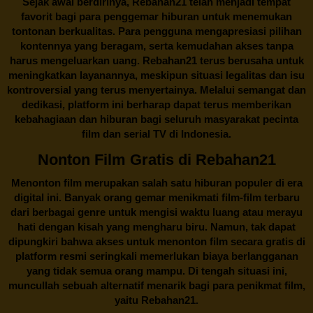
Sejak awal berdirinya,
Rebahan21
telah menjadi tempat
favorit bagi para penggemar hiburan untuk menemukan
tontonan berkualitas. Para pengguna mengapresiasi pilihan
kontennya yang beragam, serta kemudahan akses tanpa
harus mengeluarkan uang.
Rebahan21
terus berusaha untuk
meningkatkan layanannya, meskipun situasi legalitas dan isu
kontroversial yang terus menyertainya. Melalui semangat dan
dedikasi, platform ini berharap dapat terus memberikan
kebahagiaan dan hiburan bagi seluruh masyarakat pecinta
film dan serial TV di Indonesia.
Nonton Film Gratis di Rebahan21
Menonton film merupakan salah satu hiburan populer di era
digital ini. Banyak orang gemar menikmati film-film terbaru
dari berbagai genre untuk mengisi waktu luang atau merayu
hati dengan kisah yang mengharu biru. Namun, tak dapat
dipungkiri bahwa akses untuk menonton film secara gratis di
platform resmi seringkali memerlukan biaya berlangganan
yang tidak semua orang mampu. Di tengah situasi ini,
muncullah sebuah alternatif menarik bagi para penikmat film,
yaitu
Rebahan21.