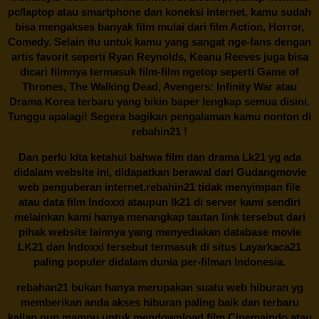
pc/laptop atau smartphone dan koneksi internet, kamu sudah
bisa mengakses banyak film mulai dari film Action, Horror,
Comedy. Selain itu untuk kamu yang sangat nge-fans dengan
artis favorit seperti Ryan Reynolds, Keanu Reeves juga bisa
dicari filmnya termasuk film-film ngetop seperti Game of
Thrones, The Walking Dead, Avengers: Infinity War atau
Drama Korea terbaru yang bikin baper lengkap semua disini.
Tunggu apalagi! Segera bagikan pengalaman kamu nonton di
rebahin21
!
Dan perlu kita ketahui bahwa film dan drama
Lk21
yg ada
didalam website ini, didapatkan berawal dari Gudangmovie
web penguberan internet.
rebahin21
tidak menyimpan file
atau data film Indoxxi ataupun lk21 di server kami sendiri
melainkan kami hanya menangkap tautan link tersebut dari
pihak website lainnya yang menyediakan database movie
LK21
dan Indoxxi tersebut termasuk di situs
Layarkaca21
paling populer didalam dunia per-filman Indonesia.
rebahan21
bukan hanya merupakan suatu web hiburan yg
memberikan anda akses hiburan paling baik dan terbaru
kalian pun mampu untuk mendownload film Cinemaindo atau