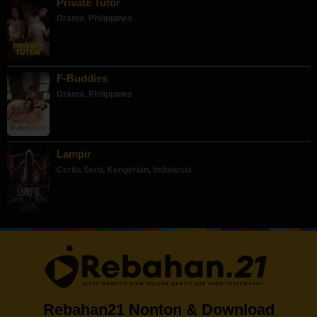
Private Tutor
Drama
,
Philippines
F-Buddies
Drama
,
Philippines
Lampir
Cerita Seru
,
Kengerian
,
Indonesia
Rebahan21 Nonton & Download