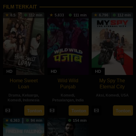
FILM TERKAIT
8.5
112 min
5.833
111 min
6.796
112 min
HD
HD
HD
Home Sweet
Wild Wild
My Spy The
Loan
Punjab
Eternal City
Drama
,
Keluarga
,
Komedi
,
Aksi
,
Komedi
,
USA
Komedi
,
Indonesia
Petualangan
,
India
18
Peter
26
Sabrina
10
Simarpreet
Tonton
Tonton
Tonton
Jul
Segal
Sep
Rochelle
Jul
Singh
2024
6.363
94 min
154 min
2024
Kalangie
2024