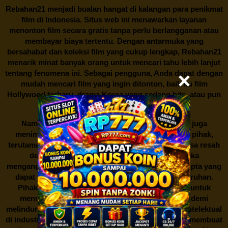
Rebahan21
menjadi bualan hangat di kalangan para penikmat
film di Indonesia. Situs web ini menawarkan layanan
menonton film secara gratis tanpa perlu berlangganan atau
membayar biaya tertentu. Dengan antarmuka yang
bersahabat dan koleksi film yang cukup lengkap,
Rebahan21
menarik minat banyak orang untuk mencari tahu lebih lanjut
tentang fenomena ini. Sebagai pengguna, Anda dapat dengan
mudah mencari film yang ingin ditonton, baik itu film
Hollywood terbaru, drama Korea yang sedang hits, atau pun
produksi film lokal dengan kualitas terbaik.
Namun, seperti halnya cerita manis,
Rebahan21
juga
menimbulkan kontroversi di industri film. Banyak pihak,
terutama produsen film dan pemilik hak cipta, merasa resah
dengan maraknya situs-situs seperti ini. Mereka
menganggapnya sebagai bentuk pelanggaran hak cipta yang
dapat merugikan industri perfilman secara keseluruhan.
Pihak berwenang pun turut terlibat dalam upaya untuk
menutup situs-situs ilegal semacam Rebahan21 demi
melindungi keberlangsungan bisnis dan kekayaan intelektual
di industri hiburan. Konflik kepentingan inilah yang membuat