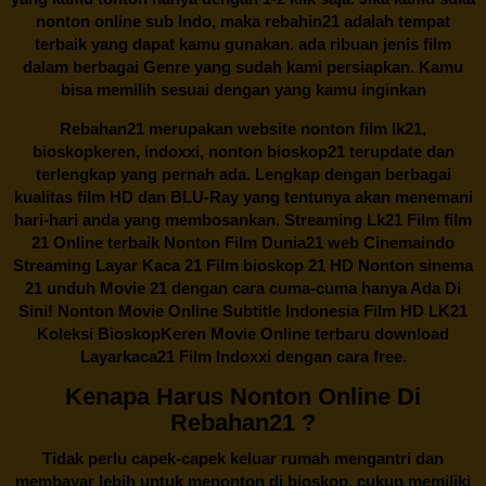
nonton online sub Indo, maka
rebahin21
adalah tempat
terbaik yang dapat kamu gunakan. ada ribuan jenis film
dalam berbagai Genre yang sudah kami persiapkan. Kamu
bisa memilih sesuai dengan yang kamu inginkan
Rebahan21
merupakan website nonton film lk21,
bioskopkeren, indoxxi, nonton bioskop21 terupdate dan
terlengkap yang pernah ada. Lengkap dengan berbagai
kualitas film HD dan BLU-Ray yang tentunya akan menemani
hari-hari anda yang membosankan. Streaming Lk21 Film film
21 Online terbaik Nonton Film Dunia21 web Cinemaindo
Streaming Layar Kaca 21 Film bioskop 21 HD Nonton sinema
21 unduh Movie 21 dengan cara cuma-cuma hanya Ada Di
Sini! Nonton Movie Online Subtitle Indonesia Film HD LK21
Koleksi BioskopKeren Movie Online terbaru download
Layarkaca21 Film Indoxxi dengan cara free.
Kenapa Harus Nonton Online Di
Rebahan21 ?
Tidak perlu capek-capek keluar rumah mengantri dan
membayar lebih untuk menonton di bioskop, cukup memiliki