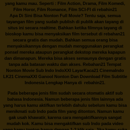
yang kamu mau. Seperti : Film Action, Drama, Film Komedi,
Film Horor, Film Romance, Film SCI-FI di
rebahin21
Apa Di Sini Bisa Nonton Full Movie? Tentu saja, semua
tayangan film yang sudah publish di publik akan tayang di
situs ini secara realtime. Bahkan ketika filmnya tayang di
bioskop kamu bisa menyaksikan film tersebut di
rebahan21
secara gratis dan mudah. Bahkan semua orang bisa
menyaksikannya dengan mudah menggunakan perangkat
ponsel mereka ataupun perangkat dekstop mereka kapapun
dan dimanapun. Mereka bisa akses semaunya dengan gratis
tanpa ada batasan waktu dan akses.
Rebahan21
Tempat
Nonton Movie Sub Indo IndoXXI LayarKaca21 CinemaIndo
LK21 CinemaXXI Ganool Nonton Dan Download Film Subtitle
Indonesia Lengkap Hanya di
rebahin21.
Pada beberapa jenis film sudah secara otomatis aktif sub
bahasa Indonesia. Namun beberapa jenis film lainnya ada
yang harus kamu aktifkan terlebih dahulu sebelum kamu bisa
menikmati sub Indo pada film yang ditonton. Namun kamu
gak usah khawatir, karena cara mengaktifkannya sangat
mudah kok. Kamu bisa mengaktifkan sub Indo pada video
yang kamu tonton hanya dengan 1-2 klik saja. Jika kamu suka