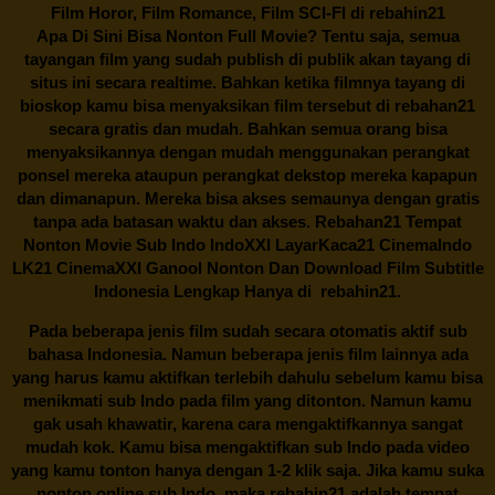
Film Horor, Film Romance, Film SCI-FI di
rebahin21
Apa Di Sini Bisa Nonton Full Movie? Tentu saja, semua
tayangan film yang sudah publish di publik akan tayang di
situs ini secara realtime. Bahkan ketika filmnya tayang di
bioskop kamu bisa menyaksikan film tersebut di
rebahan21
secara gratis dan mudah. Bahkan semua orang bisa
menyaksikannya dengan mudah menggunakan perangkat
ponsel mereka ataupun perangkat dekstop mereka kapapun
dan dimanapun. Mereka bisa akses semaunya dengan gratis
tanpa ada batasan waktu dan akses.
Rebahan21
Tempat
Nonton Movie Sub Indo IndoXXI LayarKaca21 CinemaIndo
LK21 CinemaXXI Ganool Nonton Dan Download Film Subtitle
Indonesia Lengkap Hanya di
rebahin21.
Pada beberapa jenis film sudah secara otomatis aktif sub
bahasa Indonesia. Namun beberapa jenis film lainnya ada
yang harus kamu aktifkan terlebih dahulu sebelum kamu bisa
menikmati sub Indo pada film yang ditonton. Namun kamu
gak usah khawatir, karena cara mengaktifkannya sangat
mudah kok. Kamu bisa mengaktifkan sub Indo pada video
yang kamu tonton hanya dengan 1-2 klik saja. Jika kamu suka
nonton online sub Indo, maka
rebahin21
adalah tempat