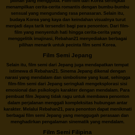
pilihan yang menggoda. Film-film dari Korea seringkali
menampilkan cerita-cerita romantis dengan bumbu-bumbu
sensual yang mengundang rasa penasaran. Selain itu,
budaya Korea yang kaya dan keindahan visualnya turut
menjadi daya tarik tersendiri bagi para penonton. Dari film-
film yang menyentuh hati hingga cerita-cerita yang
menggelitik imajinasi,
Rebahan21
menyediakan berbagai
pilihan menarik untuk pecinta film semi Korea.
Film Semi Jepang
Selain itu,
film semi dari Jepang
juga mendapatkan tempat
istimewa di Rebahan21. Sinema Jepang dikenal dengan
narasi yang mendalam dan simbolisme yang kuat, sehingga
film-film semi dari Jepang seringkali mengeksplorasi sisi
emosional dan psikologis karakter dengan mendalam. Para
pembuat film Jepang tidak ragu untuk membawa penonton
dalam perjalanan menggali kompleksitas hubungan antar
karakter. Melalui
Rebahan21
, para penonton dapat menikmati
berbagai
film semi Jepang
yang menggugah perasaan dan
menghadirkan pengalaman sinematik yang mendalam.
Film Semi Filipina