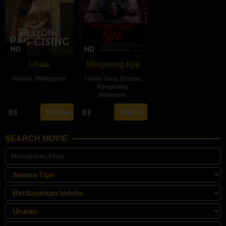
HD
HD
Uhaw
Menjelang Ajal
Drama
,
Philippines
Cerita Seru
,
Drama
,
Kengerian
,
30
Bobby
Indonesia
Aug
Bonifacio
30
Hadrah
Tonton
Tonton
2024
Apr
Daeng
2024
Ratu
SEARCH MOVIE