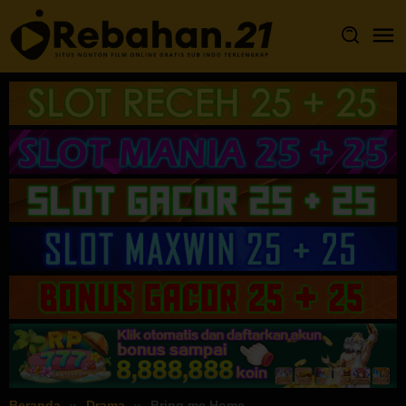
Loncat
ke
konten
Beranda
Drama
Bring me Home