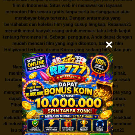
film di Indonesia. Situs web ini menawarkan layanan
menonton film secara gratis tanpa perlu berlangganan atau
membayar biaya tertentu. Dengan antarmuka yang
bersahabat dan koleksi film yang cukup lengkap,
Rebahan21
menarik minat banyak orang untuk mencari tahu lebih lanjut
tentang fenomena ini. Sebagai pengguna, Anda dapat dengan
mudah mencari film yang ingin ditonton, baik itu film
Hollywood terbaru, drama Korea yang sedang hits, atau pun
produksi film lokal dengan kualitas terbaik.
Namun, seperti halnya cerita manis,
Rebahan21
juga
menimbulkan kontroversi di industri film. Banyak pihak,
terutama produsen film dan pemilik hak cipta, merasa resah
dengan maraknya situs-situs seperti ini. Mereka
menganggapnya sebagai bentuk pelanggaran hak cipta yang
dapat merugikan industri perfilman secara keseluruhan.
Pihak berwenang pun turut terlibat dalam upaya untuk
menutup situs-situs ilegal semacam Rebahan21 demi
melindungi keberlangsungan bisnis dan kekayaan intelektual
di industri hiburan. Konflik kepentingan inilah yang membuat
isu tentang menonton film secara gratis di
Rebahan21