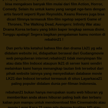
bisa mengakses banyak film mulai dari film Action, Horror,
Comedy. Selain itu untuk kamu yang sangat nge-fans dengan
artis favorit seperti Ryan Reynolds, Keanu Reeves juga bisa
dicari filmnya termasuk film-film ngetop seperti Game of
Thrones, The Walking Dead, Avengers: Infinity War atau
Drama Korea terbaru yang bikin baper lengkap semua disini.
Tunggu apalagi! Segera bagikan pengalaman kamu nonton di
rebahin21
!
Dan perlu kita ketahui bahwa film dan drama
Lk21
yg ada
didalam website ini, didapatkan berawal dari Gudangmovie
web penguberan internet.
rebahin21
tidak menyimpan file
atau data film Indoxxi ataupun lk21 di server kami sendiri
melainkan kami hanya menangkap tautan link tersebut dari
pihak website lainnya yang menyediakan database movie
LK21
dan Indoxxi tersebut termasuk di situs
Layarkaca21
paling populer didalam dunia per-filman Indonesia.
rebahan21
bukan hanya merupakan suatu web hiburan yg
memberikan anda akses hiburan paling baik dan terbaru
kalian pun mampu untuk mendownload film Cinemaindo atau
movie Layar Kaca 21 yang ada dengan kualitas HD atau