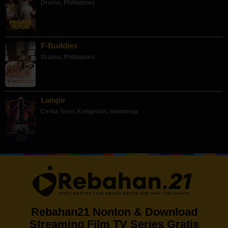
Drama
,
Philippines
F-Buddies
Drama
,
Philippines
Lampir
Cerita Seru
,
Kengerian
,
Indonesia
Rebahan21 Nonton & Download
Streaming Film TV Series Gratis