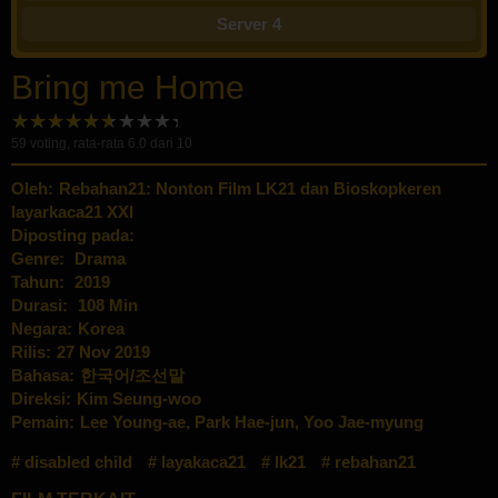
Server 4
Bring me Home
59
voting, rata-rata
6.0
dari 10
Oleh:
Rebahan21: Nonton Film LK21 dan Bioskopkeren
layarkaca21 XXI
Diposting pada:
Genre:
Drama
Tahun:
2019
Durasi:
108 Min
Negara:
Korea
Rilis:
27 Nov 2019
Bahasa:
한국어/조선말
Direksi:
Kim Seung-woo
Pemain:
Lee Young-ae
,
Park Hae-jun
,
Yoo Jae-myung
disabled child
layakaca21
lk21
rebahan21