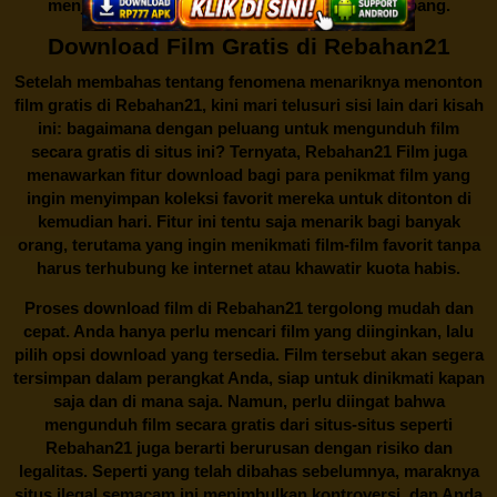
menjadi perbincangan seru yang terus berkembang.
Download Film Gratis di Rebahan21
Setelah membahas tentang fenomena menariknya menonton
film gratis di
Rebahan21
, kini mari telusuri sisi lain dari kisah
ini: bagaimana dengan peluang untuk mengunduh film
secara gratis di situs ini? Ternyata, Rebahan21 Film juga
menawarkan fitur download bagi para penikmat film yang
ingin menyimpan koleksi favorit mereka untuk ditonton di
kemudian hari. Fitur ini tentu saja menarik bagi banyak
orang, terutama yang ingin menikmati film-film favorit tanpa
harus terhubung ke internet atau khawatir kuota habis.
Proses download film di
Rebahan21
tergolong mudah dan
cepat. Anda hanya perlu mencari film yang diinginkan, lalu
pilih opsi download yang tersedia. Film tersebut akan segera
tersimpan dalam perangkat Anda, siap untuk dinikmati kapan
saja dan di mana saja. Namun, perlu diingat bahwa
mengunduh film secara gratis dari situs-situs seperti
Rebahan21 juga berarti berurusan dengan risiko dan
legalitas. Seperti yang telah dibahas sebelumnya, maraknya
situs ilegal semacam ini menimbulkan kontroversi, dan Anda