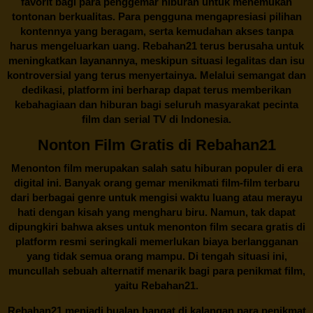
favorit bagi para penggemar hiburan untuk menemukan
tontonan berkualitas. Para pengguna mengapresiasi pilihan
kontennya yang beragam, serta kemudahan akses tanpa
harus mengeluarkan uang.
Rebahan21
terus berusaha untuk
meningkatkan layanannya, meskipun situasi legalitas dan isu
kontroversial yang terus menyertainya. Melalui semangat dan
dedikasi, platform ini berharap dapat terus memberikan
kebahagiaan dan hiburan bagi seluruh masyarakat pecinta
film dan serial TV di Indonesia.
Nonton Film Gratis di Rebahan21
Menonton film merupakan salah satu hiburan populer di era
digital ini. Banyak orang gemar menikmati film-film terbaru
dari berbagai genre untuk mengisi waktu luang atau merayu
hati dengan kisah yang mengharu biru. Namun, tak dapat
dipungkiri bahwa akses untuk menonton film secara gratis di
platform resmi seringkali memerlukan biaya berlangganan
yang tidak semua orang mampu. Di tengah situasi ini,
muncullah sebuah alternatif menarik bagi para penikmat film,
yaitu
Rebahan21.
Rebahan21
menjadi bualan hangat di kalangan para penikmat