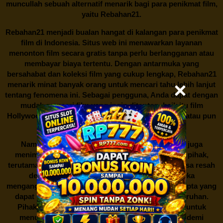
muncullah sebuah alternatif menarik bagi para penikmat film,
yaitu
Rebahan21.
Rebahan21
menjadi bualan hangat di kalangan para penikmat
film di Indonesia. Situs web ini menawarkan layanan
menonton film secara gratis tanpa perlu berlangganan atau
membayar biaya tertentu. Dengan antarmuka yang
bersahabat dan koleksi film yang cukup lengkap,
Rebahan21
menarik minat banyak orang untuk mencari tahu lebih lanjut
tentang fenomena ini. Sebagai pengguna, Anda dapat dengan
mudah mencari film yang ingin ditonton, baik itu film
Hollywood terbaru, drama Korea yang sedang hits, atau pun
produksi film lokal dengan kualitas terbaik.
Namun, seperti halnya cerita manis,
Rebahan21
juga
menimbulkan kontroversi di industri film. Banyak pihak,
terutama produsen film dan pemilik hak cipta, merasa resah
dengan maraknya situs-situs seperti ini. Mereka
menganggapnya sebagai bentuk pelanggaran hak cipta yang
dapat merugikan industri perfilman secara keseluruhan.
Pihak berwenang pun turut terlibat dalam upaya untuk
menutup situs-situs ilegal semacam Rebahan21 demi