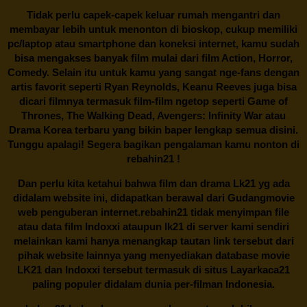
Tidak perlu capek-capek keluar rumah mengantri dan
membayar lebih untuk menonton di bioskop, cukup memiliki
pc/laptop atau smartphone dan koneksi internet, kamu sudah
bisa mengakses banyak film mulai dari film Action, Horror,
Comedy. Selain itu untuk kamu yang sangat nge-fans dengan
artis favorit seperti Ryan Reynolds, Keanu Reeves juga bisa
dicari filmnya termasuk film-film ngetop seperti Game of
Thrones, The Walking Dead, Avengers: Infinity War atau
Drama Korea terbaru yang bikin baper lengkap semua disini.
Tunggu apalagi! Segera bagikan pengalaman kamu nonton di
rebahin21
!
Dan perlu kita ketahui bahwa film dan drama
Lk21
yg ada
didalam website ini, didapatkan berawal dari Gudangmovie
web penguberan internet.
rebahin21
tidak menyimpan file
atau data film Indoxxi ataupun lk21 di server kami sendiri
melainkan kami hanya menangkap tautan link tersebut dari
pihak website lainnya yang menyediakan database movie
LK21
dan Indoxxi tersebut termasuk di situs
Layarkaca21
paling populer didalam dunia per-filman Indonesia.