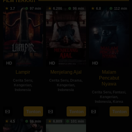
FILM TERKAIT
3.7
97 min
6.286
96 min
6.8
112 min
HD
HD
HD
Lampir
Menjelang Ajal
Malam
Pencabut
Cerita Seru
,
Cerita Seru
,
Drama
,
Nyawa
Kengerian
,
Kengerian
,
Indonesia
Indonesia
Cerita Seru
,
Fantasi
,
Kengerian
,
14
Kenny
30
Hadrah
Indonesia
,
Korea
Feb
Gulardi
Apr
Daeng
22
Sidharta
Tonton
Tonton
Tonton
2024
2024
Ratu
May
Tata
4.5
86 min
6.809
101 min
2024