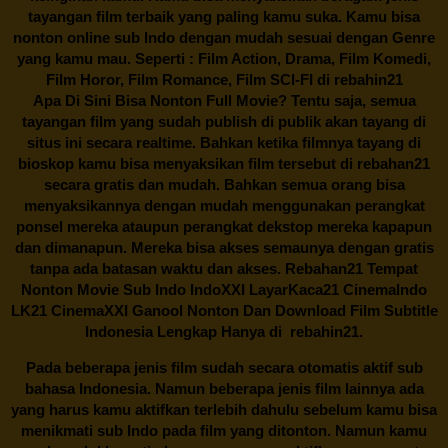
tayangan film terbaik yang paling kamu suka. Kamu bisa
nonton online sub Indo dengan mudah sesuai dengan Genre
yang kamu mau. Seperti : Film Action, Drama, Film Komedi,
Film Horor, Film Romance, Film SCI-FI di
rebahin21
Apa Di Sini Bisa Nonton Full Movie? Tentu saja, semua
tayangan film yang sudah publish di publik akan tayang di
situs ini secara realtime. Bahkan ketika filmnya tayang di
bioskop kamu bisa menyaksikan film tersebut di
rebahan21
secara gratis dan mudah. Bahkan semua orang bisa
menyaksikannya dengan mudah menggunakan perangkat
ponsel mereka ataupun perangkat dekstop mereka kapapun
dan dimanapun. Mereka bisa akses semaunya dengan gratis
tanpa ada batasan waktu dan akses.
Rebahan21
Tempat
Nonton Movie Sub Indo IndoXXI LayarKaca21 CinemaIndo
LK21 CinemaXXI Ganool Nonton Dan Download Film Subtitle
Indonesia Lengkap Hanya di
rebahin21.
Pada beberapa jenis film sudah secara otomatis aktif sub
bahasa Indonesia. Namun beberapa jenis film lainnya ada
yang harus kamu aktifkan terlebih dahulu sebelum kamu bisa
menikmati sub Indo pada film yang ditonton. Namun kamu