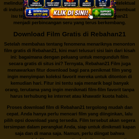
melindungi keberlangsungan bisnis dan kekayaan intelektual
di industri hiburan. Konflik kepentingan inilah yang membuat
isu tentang menonton film secara gratis di
Rebahan21
menjadi perbincangan seru yang terus berkembang.
Download Film Gratis di Rebahan21
Setelah membahas tentang fenomena menariknya menonton
film gratis di
Rebahan21
, kini mari telusuri sisi lain dari kisah
ini: bagaimana dengan peluang untuk mengunduh film
secara gratis di situs ini? Ternyata, Rebahan21 Film juga
menawarkan fitur download bagi para penikmat film yang
ingin menyimpan koleksi favorit mereka untuk ditonton di
kemudian hari. Fitur ini tentu saja menarik bagi banyak
orang, terutama yang ingin menikmati film-film favorit tanpa
harus terhubung ke internet atau khawatir kuota habis.
Proses download film di
Rebahan21
tergolong mudah dan
cepat. Anda hanya perlu mencari film yang diinginkan, lalu
pilih opsi download yang tersedia. Film tersebut akan segera
tersimpan dalam perangkat Anda, siap untuk dinikmati kapan
saja dan di mana saja. Namun, perlu diingat bahwa