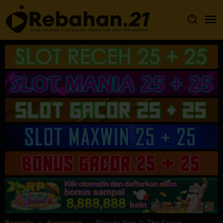
Loncat
ke
konten
Beranda
Kengerian
Bloody Nun 2: The Curse