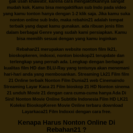
gak usah khawatir, karena cara mengaktifkannya sangat
mudah kok. Kamu bisa mengaktifkan sub Indo pada video
yang kamu tonton hanya dengan 1-2 klik saja. Jika kamu suka
nonton online sub Indo, maka
rebahin21
adalah tempat
terbaik yang dapat kamu gunakan. ada ribuan jenis film
dalam berbagai Genre yang sudah kami persiapkan. Kamu
bisa memilih sesuai dengan yang kamu inginkan
Rebahan21
merupakan website nonton film lk21,
bioskopkeren, indoxxi, nonton bioskop21 terupdate dan
terlengkap yang pernah ada. Lengkap dengan berbagai
kualitas film HD dan BLU-Ray yang tentunya akan menemani
hari-hari anda yang membosankan. Streaming Lk21 Film film
21 Online terbaik Nonton Film Dunia21 web Cinemaindo
Streaming Layar Kaca 21 Film bioskop 21 HD Nonton sinema
21 unduh Movie 21 dengan cara cuma-cuma hanya Ada Di
Sini! Nonton Movie Online Subtitle Indonesia Film HD LK21
Koleksi BioskopKeren Movie Online terbaru download
Layarkaca21 Film Indoxxi dengan cara free.
Kenapa Harus Nonton Online Di
Rebahan21 ?