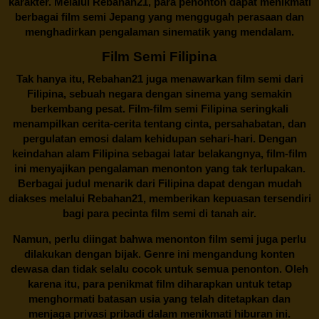
karakter. Melalui
Rebahan21
, para penonton dapat menikmati
berbagai
film semi Jepang
yang menggugah perasaan dan
menghadirkan pengalaman sinematik yang mendalam.
Film Semi Filipina
Tak hanya itu,
Rebahan21
juga menawarkan film semi dari
Filipina, sebuah negara dengan sinema yang semakin
berkembang pesat. Film-film semi Filipina seringkali
menampilkan cerita-cerita tentang cinta, persahabatan, dan
pergulatan emosi dalam kehidupan sehari-hari. Dengan
keindahan alam Filipina sebagai latar belakangnya, film-film
ini menyajikan pengalaman menonton yang tak terlupakan.
Berbagai judul menarik dari Filipina dapat dengan mudah
diakses melalui
Rebahan21
, memberikan kepuasan tersendiri
bagi para pecinta film semi di tanah air.
Namun, perlu diingat bahwa menonton film semi juga perlu
dilakukan dengan bijak. Genre ini mengandung konten
dewasa dan tidak selalu cocok untuk semua penonton. Oleh
karena itu, para penikmat film diharapkan untuk tetap
menghormati batasan usia yang telah ditetapkan dan
menjaga privasi pribadi dalam menikmati hiburan ini.