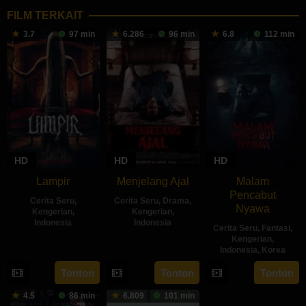
FILM TERKAIT
3.7
97 min
6.286
96 min
6.8
112 min
HD
HD
HD
Lampir
Menjelang Ajal
Malam
Pencabut
Cerita Seru
,
Cerita Seru
,
Drama
,
Nyawa
Kengerian
,
Kengerian
,
Indonesia
Indonesia
Cerita Seru
,
Fantasi
,
Kengerian
,
14
Kenny
30
Hadrah
Indonesia
,
Korea
Feb
Gulardi
Apr
Daeng
22
Sidharta
Tonton
Tonton
Tonton
2024
2024
Ratu
May
Tata
4.5
86 min
6.809
101 min
2024