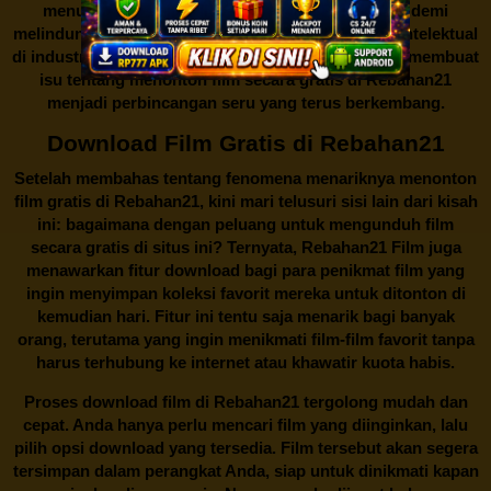
menutup situs-situs ilegal semacam Rebahan21 demi
melindungi keberlangsungan bisnis dan kekayaan intelektual
di industri hiburan. Konflik kepentingan inilah yang membuat
isu tentang menonton film secara gratis di
Rebahan21
menjadi perbincangan seru yang terus berkembang.
Download Film Gratis di Rebahan21
Setelah membahas tentang fenomena menariknya menonton
film gratis di
Rebahan21
, kini mari telusuri sisi lain dari kisah
ini: bagaimana dengan peluang untuk mengunduh film
secara gratis di situs ini? Ternyata, Rebahan21 Film juga
menawarkan fitur download bagi para penikmat film yang
ingin menyimpan koleksi favorit mereka untuk ditonton di
kemudian hari. Fitur ini tentu saja menarik bagi banyak
orang, terutama yang ingin menikmati film-film favorit tanpa
harus terhubung ke internet atau khawatir kuota habis.
Proses download film di
Rebahan21
tergolong mudah dan
cepat. Anda hanya perlu mencari film yang diinginkan, lalu
pilih opsi download yang tersedia. Film tersebut akan segera
tersimpan dalam perangkat Anda, siap untuk dinikmati kapan