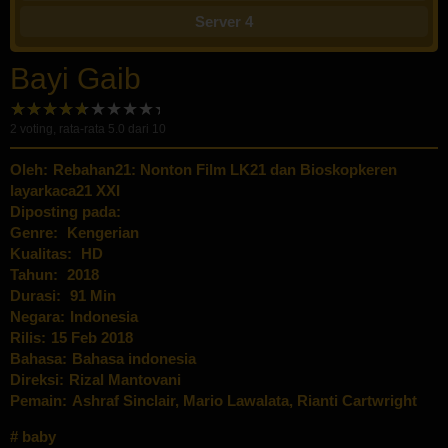
Server 4
Bayi Gaib
2
voting, rata-rata
5.0
dari 10
Oleh:
Rebahan21: Nonton Film LK21 dan Bioskopkeren
layarkaca21 XXI
Diposting pada:
Genre:
Kengerian
Kualitas:
HD
Tahun:
2018
Durasi:
91 Min
Negara:
Indonesia
Rilis:
15 Feb 2018
Bahasa:
Bahasa indonesia
Direksi:
Rizal Mantovani
Pemain:
Ashraf Sinclair
,
Mario Lawalata
,
Rianti Cartwright
baby