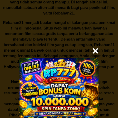
yang tidak semua orang mampu. Di tengah situasi ini,
muncullah sebuah alternatif menarik bagi para penikmat film,
yaitu
Rebahan21.
Rebahan21
menjadi bualan hangat di kalangan para penikmat
film di Indonesia. Situs web ini menawarkan layanan
menonton film secara gratis tanpa perlu berlangganan atau
membayar biaya tertentu. Dengan antarmuka yang
bersahabat dan koleksi film yang cukup lengkap,
Rebahan21
menarik minat banyak orang untuk mencari tahu lebih lanjut
tentang fenomena ini. Sebagai pengguna, Anda dapat dengan
mudah mencari film yang ingin ditonton, baik itu film
Hollywood terbaru, drama Korea yang sedang hits, atau pun
produksi film lokal dengan kualitas terbaik.
Namun, seperti halnya cerita manis,
Rebahan21
juga
menimbulkan kontroversi di industri film. Banyak pihak,
terutama produsen film dan pemilik hak cipta, merasa resah
dengan maraknya situs-situs seperti ini. Mereka
menganggapnya sebagai bentuk pelanggaran hak cipta yang
dapat merugikan industri perfilman secara keseluruhan.
Pihak berwenang pun turut terlibat dalam upaya untuk