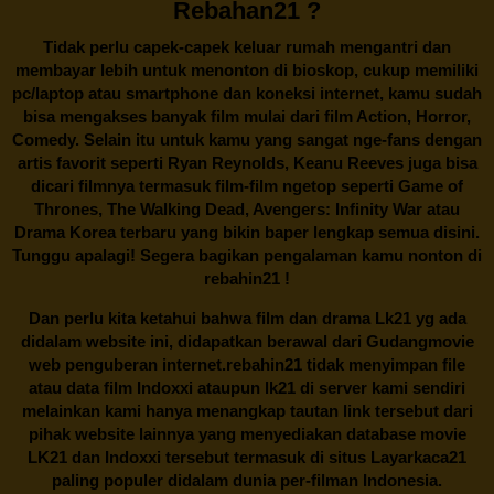
Rebahan21 ?
Tidak perlu capek-capek keluar rumah mengantri dan
membayar lebih untuk menonton di bioskop, cukup memiliki
pc/laptop atau smartphone dan koneksi internet, kamu sudah
bisa mengakses banyak film mulai dari film Action, Horror,
Comedy. Selain itu untuk kamu yang sangat nge-fans dengan
artis favorit seperti Ryan Reynolds, Keanu Reeves juga bisa
dicari filmnya termasuk film-film ngetop seperti Game of
Thrones, The Walking Dead, Avengers: Infinity War atau
Drama Korea terbaru yang bikin baper lengkap semua disini.
Tunggu apalagi! Segera bagikan pengalaman kamu nonton di
rebahin21
!
Dan perlu kita ketahui bahwa film dan drama
Lk21
yg ada
didalam website ini, didapatkan berawal dari Gudangmovie
web penguberan internet.
rebahin21
tidak menyimpan file
atau data film Indoxxi ataupun lk21 di server kami sendiri
melainkan kami hanya menangkap tautan link tersebut dari
pihak website lainnya yang menyediakan database movie
LK21
dan Indoxxi tersebut termasuk di situs
Layarkaca21
paling populer didalam dunia per-filman Indonesia.