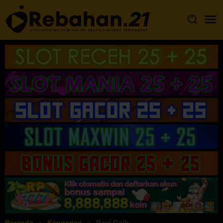
Loncat
ke
konten
Beranda
Kengerian
Bayi Gaib