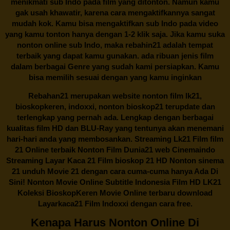
menikmati sub Indo pada film yang ditonton. Namun kamu
gak usah khawatir, karena cara mengaktifkannya sangat
mudah kok. Kamu bisa mengaktifkan sub Indo pada video
yang kamu tonton hanya dengan 1-2 klik saja. Jika kamu suka
nonton online sub Indo, maka
rebahin21
adalah tempat
terbaik yang dapat kamu gunakan. ada ribuan jenis film
dalam berbagai Genre yang sudah kami persiapkan. Kamu
bisa memilih sesuai dengan yang kamu inginkan
Rebahan21
merupakan website nonton film lk21,
bioskopkeren, indoxxi, nonton bioskop21 terupdate dan
terlengkap yang pernah ada. Lengkap dengan berbagai
kualitas film HD dan BLU-Ray yang tentunya akan menemani
hari-hari anda yang membosankan. Streaming Lk21 Film film
21 Online terbaik Nonton Film Dunia21 web Cinemaindo
Streaming Layar Kaca 21 Film bioskop 21 HD Nonton sinema
21 unduh Movie 21 dengan cara cuma-cuma hanya Ada Di
Sini! Nonton Movie Online Subtitle Indonesia Film HD LK21
Koleksi BioskopKeren Movie Online terbaru download
Layarkaca21 Film Indoxxi dengan cara free.
Kenapa Harus Nonton Online Di