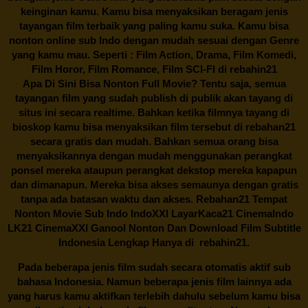
keinginan kamu. Kamu bisa menyaksikan beragam jenis
tayangan film terbaik yang paling kamu suka. Kamu bisa
nonton online sub Indo dengan mudah sesuai dengan Genre
yang kamu mau. Seperti : Film Action, Drama, Film Komedi,
Film Horor, Film Romance, Film SCI-FI di
rebahin21
Apa Di Sini Bisa Nonton Full Movie? Tentu saja, semua
tayangan film yang sudah publish di publik akan tayang di
situs ini secara realtime. Bahkan ketika filmnya tayang di
bioskop kamu bisa menyaksikan film tersebut di
rebahan21
secara gratis dan mudah. Bahkan semua orang bisa
menyaksikannya dengan mudah menggunakan perangkat
ponsel mereka ataupun perangkat dekstop mereka kapapun
dan dimanapun. Mereka bisa akses semaunya dengan gratis
tanpa ada batasan waktu dan akses.
Rebahan21
Tempat
Nonton Movie Sub Indo IndoXXI LayarKaca21 CinemaIndo
LK21 CinemaXXI Ganool Nonton Dan Download Film Subtitle
Indonesia Lengkap Hanya di
rebahin21.
Pada beberapa jenis film sudah secara otomatis aktif sub
bahasa Indonesia. Namun beberapa jenis film lainnya ada
yang harus kamu aktifkan terlebih dahulu sebelum kamu bisa