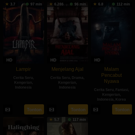
3.7
97 min
6.286
96 min
6.8
112 min
HD
HD
HD
Lampir
Menjelang Ajal
Malam
Pencabut
Cerita Seru
,
Cerita Seru
,
Drama
,
Nyawa
Kengerian
,
Kengerian
,
Indonesia
Indonesia
Cerita Seru
,
Fantasi
,
Kengerian
,
14
Kenny
30
Hadrah
Indonesia
,
Korea
Feb
Gulardi
Apr
Daeng
22
Sidharta
Tonton
Tonton
Tonton
2024
2024
Ratu
May
Tata
5.7
117 min
2024