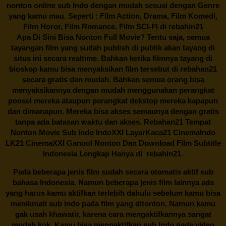
nonton online sub Indo dengan mudah sesuai dengan Genre
yang kamu mau. Seperti : Film Action, Drama, Film Komedi,
Film Horor, Film Romance, Film SCI-FI di
rebahin21
Apa Di Sini Bisa Nonton Full Movie? Tentu saja, semua
tayangan film yang sudah publish di publik akan tayang di
situs ini secara realtime. Bahkan ketika filmnya tayang di
bioskop kamu bisa menyaksikan film tersebut di
rebahan21
secara gratis dan mudah. Bahkan semua orang bisa
menyaksikannya dengan mudah menggunakan perangkat
ponsel mereka ataupun perangkat dekstop mereka kapapun
dan dimanapun. Mereka bisa akses semaunya dengan gratis
tanpa ada batasan waktu dan akses.
Rebahan21
Tempat
Nonton Movie Sub Indo IndoXXI LayarKaca21 CinemaIndo
LK21 CinemaXXI Ganool Nonton Dan Download Film Subtitle
Indonesia Lengkap Hanya di
rebahin21.
Pada beberapa jenis film sudah secara otomatis aktif sub
bahasa Indonesia. Namun beberapa jenis film lainnya ada
yang harus kamu aktifkan terlebih dahulu sebelum kamu bisa
menikmati sub Indo pada film yang ditonton. Namun kamu
gak usah khawatir, karena cara mengaktifkannya sangat
mudah kok. Kamu bisa mengaktifkan sub Indo pada video