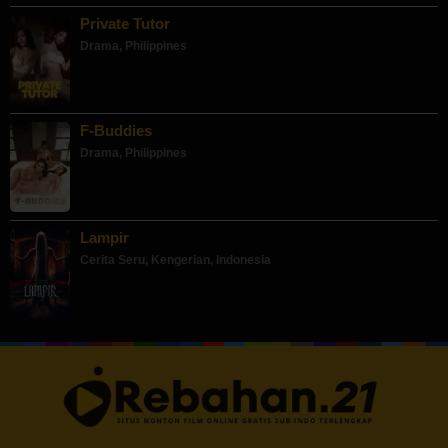
Private Tutor
Drama
,
Philippines
F-Buddies
Drama
,
Philippines
Lampir
Cerita Seru
,
Kengerian
,
Indonesia