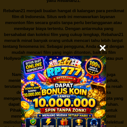
yaitu
Rebahan21.
Rebahan21
menjadi bualan hangat di kalangan para penikmat
film di Indonesia. Situs web ini menawarkan layanan
menonton film secara gratis tanpa perlu berlangganan atau
membayar biaya tertentu. Dengan antarmuka yang
bersahabat dan koleksi film yang cukup lengkap,
Rebahan21
menarik minat banyak orang untuk mencari tahu lebih lanjut
tentang fenomena ini. Sebagai pengguna, Anda dapat dengan
mudah mencari film yang ingin ditonton, baik itu film
Hollywood terbaru, drama Korea yang sedang hits, atau pun
produksi film lokal dengan kualitas terbaik.
Namun, seperti halnya cerita manis,
Rebahan21
juga
menimbulkan kontroversi di industri film. Banyak pihak,
terutama produsen film dan pemilik hak cipta, merasa resah
dengan maraknya situs-situs seperti ini. Mereka
menganggapnya sebagai bentuk pelanggaran hak cipta yang
dapat merugikan industri perfilman secara keseluruhan.
Pihak berwenang pun turut terlibat dalam upaya untuk
menutup situs-situs ilegal semacam Rebahan21 demi
melindungi keberlangsungan bisnis dan kekayaan intelektual