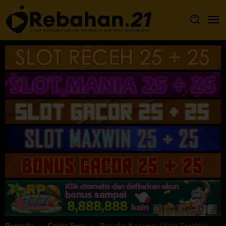
Loncat
ke
konten
Beranda
Cerita Seru
Bangku Kosong: Ujian Terakhir