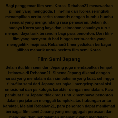
Bagi penggemar film semi Korea,
Rebahan21
menawarkan
pilihan yang menggoda. Film-film dari Korea seringkali
menampilkan cerita-cerita romantis dengan bumbu-bumbu
sensual yang mengundang rasa penasaran. Selain itu,
budaya Korea yang kaya dan keindahan visualnya turut
menjadi daya tarik tersendiri bagi para penonton. Dari film-
film yang menyentuh hati hingga cerita-cerita yang
menggelitik imajinasi,
Rebahan21
menyediakan berbagai
pilihan menarik untuk pecinta film semi Korea.
Film Semi Jepang
Selain itu,
film semi dari Jepang
juga mendapatkan tempat
istimewa di Rebahan21. Sinema Jepang dikenal dengan
narasi yang mendalam dan simbolisme yang kuat, sehingga
film-film semi dari Jepang seringkali mengeksplorasi sisi
emosional dan psikologis karakter dengan mendalam. Para
pembuat film Jepang tidak ragu untuk membawa penonton
dalam perjalanan menggali kompleksitas hubungan antar
karakter. Melalui
Rebahan21
, para penonton dapat menikmati
berbagai
film semi Jepang
yang menggugah perasaan dan
menghadirkan pengalaman sinematik yang mendalam.