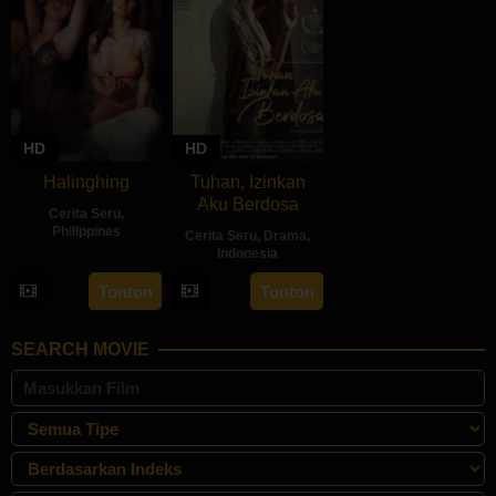
HD
HD
Halinghing
Tuhan, Izinkan
Aku Berdosa
Cerita Seru
,
Philippines
Cerita Seru
,
Drama
,
Indonesia
18
Jaque
22
Feyhero
Oct
Carlos
Tonton
Tonton
May
2024
2024
SEARCH MOVIE