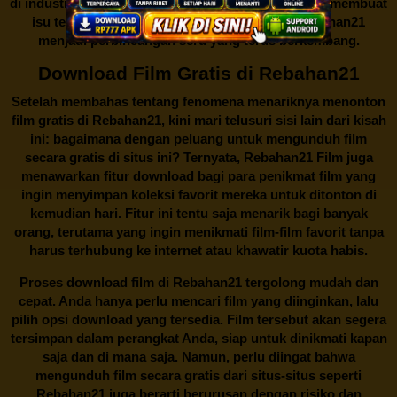
di industri hiburan. Konflik kepentingan inilah yang membuat
isu tentang menonton film secara gratis di
Rebahan21
menjadi perbincangan seru yang terus berkembang.
Download Film Gratis di Rebahan21
Setelah membahas tentang fenomena menariknya menonton
film gratis di
Rebahan21
, kini mari telusuri sisi lain dari kisah
ini: bagaimana dengan peluang untuk mengunduh film
secara gratis di situs ini? Ternyata, Rebahan21 Film juga
menawarkan fitur download bagi para penikmat film yang
ingin menyimpan koleksi favorit mereka untuk ditonton di
kemudian hari. Fitur ini tentu saja menarik bagi banyak
orang, terutama yang ingin menikmati film-film favorit tanpa
harus terhubung ke internet atau khawatir kuota habis.
Proses download film di
Rebahan21
tergolong mudah dan
cepat. Anda hanya perlu mencari film yang diinginkan, lalu
pilih opsi download yang tersedia. Film tersebut akan segera
tersimpan dalam perangkat Anda, siap untuk dinikmati kapan
saja dan di mana saja. Namun, perlu diingat bahwa
mengunduh film secara gratis dari situs-situs seperti
Rebahan21 juga berarti berurusan dengan risiko dan