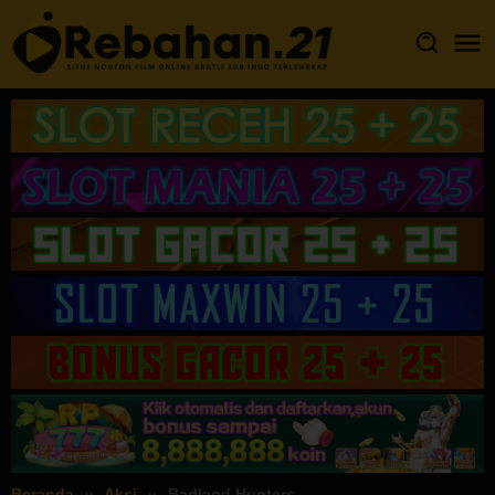
Loncat
ke
konten
Beranda
Aksi
Badland Hunters