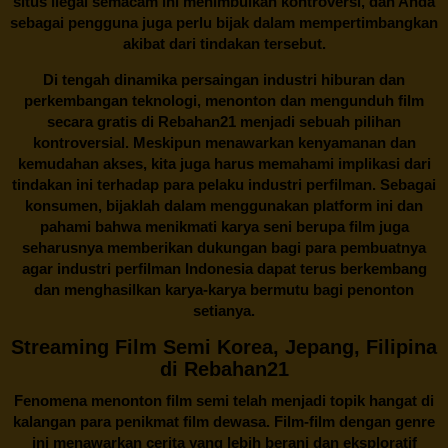
situs ilegal semacam ini menimbulkan kontroversi, dan Anda
sebagai pengguna juga perlu bijak dalam mempertimbangkan
akibat dari tindakan tersebut.
Di tengah dinamika persaingan industri hiburan dan
perkembangan teknologi, menonton dan mengunduh film
secara gratis di
Rebahan21
menjadi sebuah pilihan
kontroversial. Meskipun menawarkan kenyamanan dan
kemudahan akses, kita juga harus memahami implikasi dari
tindakan ini terhadap para pelaku industri perfilman. Sebagai
konsumen, bijaklah dalam menggunakan platform ini dan
pahami bahwa menikmati karya seni berupa film juga
seharusnya memberikan dukungan bagi para pembuatnya
agar industri perfilman Indonesia dapat terus berkembang
dan menghasilkan karya-karya bermutu bagi penonton
setianya.
Streaming Film Semi Korea, Jepang, Filipina
di Rebahan21
Fenomena menonton film semi telah menjadi topik hangat di
kalangan para penikmat film dewasa. Film-film dengan genre
ini menawarkan cerita yang lebih berani dan eksploratif