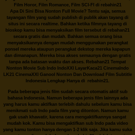
Film Horor, Film Romance, Film SCI-FI di
rebahin21
Apa Di Sini Bisa Nonton Full Movie? Tentu saja, semua
tayangan film yang sudah publish di publik akan tayang di
situs ini secara realtime. Bahkan ketika filmnya tayang di
bioskop kamu bisa menyaksikan film tersebut di
rebahan21
secara gratis dan mudah. Bahkan semua orang bisa
menyaksikannya dengan mudah menggunakan perangkat
ponsel mereka ataupun perangkat dekstop mereka kapapun
dan dimanapun. Mereka bisa akses semaunya dengan gratis
tanpa ada batasan waktu dan akses.
Rebahan21
Tempat
Nonton Movie Sub Indo IndoXXI LayarKaca21 CinemaIndo
LK21 CinemaXXI Ganool Nonton Dan Download Film Subtitle
Indonesia Lengkap Hanya di
rebahin21.
Pada beberapa jenis film sudah secara otomatis aktif sub
bahasa Indonesia. Namun beberapa jenis film lainnya ada
yang harus kamu aktifkan terlebih dahulu sebelum kamu bisa
menikmati sub Indo pada film yang ditonton. Namun kamu
gak usah khawatir, karena cara mengaktifkannya sangat
mudah kok. Kamu bisa mengaktifkan sub Indo pada video
yang kamu tonton hanya dengan 1-2 klik saja. Jika kamu suka