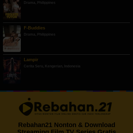
Drama
,
Philippines
F-Buddies
Drama
,
Philippines
Lampir
Cerita Seru
,
Kengerian
,
Indonesia
Rebahan21 Nonton & Download
Streaming Film TV Series Gratis