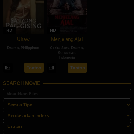
HD
HD
Uhaw
Menjelang Ajal
Drama
,
Philippines
Cerita Seru
,
Drama
,
Kengerian
,
30
Bobby
Indonesia
Aug
Bonifacio
30
Hadrah
Tonton
Tonton
2024
Apr
Daeng
2024
Ratu
SEARCH MOVIE