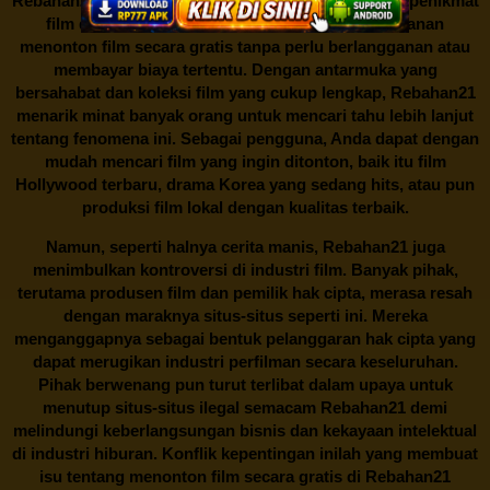
Rebahan21
menjadi bualan hangat di kalangan para penikmat
film di Indonesia. Situs web ini menawarkan layanan
menonton film secara gratis tanpa perlu berlangganan atau
membayar biaya tertentu. Dengan antarmuka yang
bersahabat dan koleksi film yang cukup lengkap,
Rebahan21
menarik minat banyak orang untuk mencari tahu lebih lanjut
tentang fenomena ini. Sebagai pengguna, Anda dapat dengan
mudah mencari film yang ingin ditonton, baik itu film
Hollywood terbaru, drama Korea yang sedang hits, atau pun
produksi film lokal dengan kualitas terbaik.
Namun, seperti halnya cerita manis,
Rebahan21
juga
menimbulkan kontroversi di industri film. Banyak pihak,
terutama produsen film dan pemilik hak cipta, merasa resah
dengan maraknya situs-situs seperti ini. Mereka
menganggapnya sebagai bentuk pelanggaran hak cipta yang
dapat merugikan industri perfilman secara keseluruhan.
Pihak berwenang pun turut terlibat dalam upaya untuk
menutup situs-situs ilegal semacam Rebahan21 demi
melindungi keberlangsungan bisnis dan kekayaan intelektual
di industri hiburan. Konflik kepentingan inilah yang membuat
isu tentang menonton film secara gratis di
Rebahan21