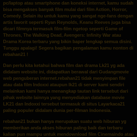
pc/laptop atau smartphone dan koneksi internet, kamu sudah
bisa mengakses banyak film mulai dari film Action, Horror,
Comedy. Selain itu untuk kamu yang sangat nge-fans dengan
artis favorit seperti Ryan Reynolds, Keanu Reeves juga bisa
dicari filmnya termasuk film-film ngetop seperti Game of
Thrones, The Walking Dead, Avengers: Infinity War atau
Drama Korea terbaru yang bikin baper lengkap semua disini.
Tunggu apalagi! Segera bagikan pengalaman kamu nonton di
rebahan21 !
Dan perlu kita ketahui bahwa film dan drama Lk21 yg ada
didalam website ini, didapatkan berawal dari Gudangmovie
web penguberan internet.rebahan21 tidak menyimpan file
atau data film Indoxxi ataupun lk21 di server kami sendiri
melainkan kami hanya menangkap tautan link tersebut dari
pihak website lainnya yang menyediakan database movie
LK21 dan Indoxxi tersebut termasuk di situs Layarkaca21
paling populer didalam dunia per-filman Indonesia.
rebahan21 bukan hanya merupakan suatu web hiburan yg
memberikan anda akses hiburan paling baik dan terbaru
kalian pun mampu untuk mendownload film Cinemaindo atau