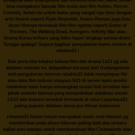
bisa mengakses banyak film mulai dari film Action, Horror,
Comedy. Selain itu untuk kamu yang sangat nge-fans dengan
artis favorit seperti Ryan Reynolds, Keanu Reeves juga bisa
dicari filmnya termasuk film-film ngetop seperti Game of
Thrones, The Walking Dead, Avengers: Infinity War atau
Drama Korea terbaru yang bikin baper lengkap semua disini.
Tunggu apalagi! Segera bagikan pengalaman kamu nonton di
rebahin21
!
Dan perlu kita ketahui bahwa film dan drama
Lk21
yg ada
didalam website ini, didapatkan berawal dari Gudangmovie
web penguberan internet.
rebahin21
tidak menyimpan file
atau data film Indoxxi ataupun lk21 di server kami sendiri
melainkan kami hanya menangkap tautan link tersebut dari
pihak website lainnya yang menyediakan database movie
LK21
dan Indoxxi tersebut termasuk di situs
Layarkaca21
paling populer didalam dunia per-filman Indonesia.
rebahan21
bukan hanya merupakan suatu web hiburan yg
memberikan anda akses hiburan paling baik dan terbaru
kalian pun mampu untuk mendownload film Cinemaindo atau