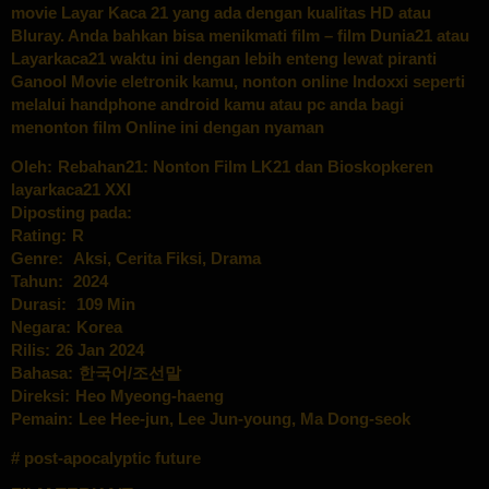
movie Layar Kaca 21 yang ada dengan kualitas HD atau
Bluray. Anda bahkan bisa menikmati film – film Dunia21 atau
Layarkaca21 waktu ini dengan lebih enteng lewat piranti
Ganool Movie eletronik kamu, nonton online Indoxxi seperti
melalui handphone android kamu atau pc anda bagi
menonton film Online ini dengan nyaman
Oleh:
Rebahan21: Nonton Film LK21 dan Bioskopkeren
layarkaca21 XXI
Diposting pada:
Rating:
R
Genre:
Aksi
,
Cerita Fiksi
,
Drama
Tahun:
2024
Durasi:
109 Min
Negara:
Korea
Rilis:
26 Jan 2024
Bahasa:
한국어/조선말
Direksi:
Heo Myeong-haeng
Pemain:
Lee Hee-jun
,
Lee Jun-young
,
Ma Dong-seok
post-apocalyptic future