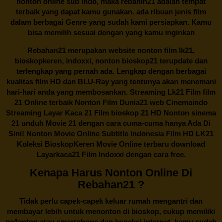
nonton online sub Indo, maka
rebahin21
adalah tempat
terbaik yang dapat kamu gunakan. ada ribuan jenis film
dalam berbagai Genre yang sudah kami persiapkan. Kamu
bisa memilih sesuai dengan yang kamu inginkan
Rebahan21
merupakan website nonton film lk21,
bioskopkeren, indoxxi, nonton bioskop21 terupdate dan
terlengkap yang pernah ada. Lengkap dengan berbagai
kualitas film HD dan BLU-Ray yang tentunya akan menemani
hari-hari anda yang membosankan. Streaming Lk21 Film film
21 Online terbaik Nonton Film Dunia21 web Cinemaindo
Streaming Layar Kaca 21 Film bioskop 21 HD Nonton sinema
21 unduh Movie 21 dengan cara cuma-cuma hanya Ada Di
Sini! Nonton Movie Online Subtitle Indonesia Film HD LK21
Koleksi BioskopKeren Movie Online terbaru download
Layarkaca21 Film Indoxxi dengan cara free.
Kenapa Harus Nonton Online Di
Rebahan21 ?
Tidak perlu capek-capek keluar rumah mengantri dan
membayar lebih untuk menonton di bioskop, cukup memiliki
pc/laptop atau smartphone dan koneksi internet, kamu sudah