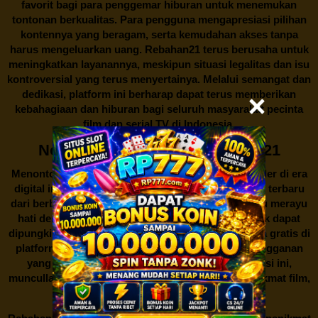
favorit bagi para penggemar hiburan untuk menemukan
tontonan berkualitas. Para pengguna mengapresiasi pilihan
kontennya yang beragam, serta kemudahan akses tanpa
harus mengeluarkan uang.
Rebahan21
terus berusaha untuk
meningkatkan layanannya, meskipun situasi legalitas dan isu
kontroversial yang terus menyertainya. Melalui semangat dan
dedikasi, platform ini berharap dapat terus memberikan
kebahagiaan dan hiburan bagi seluruh masyarakat pecinta
film dan serial TV di Indonesia.
Nonton Film Gratis di Rebahan21
Menonton film merupakan salah satu hiburan populer di era
digital ini. Banyak orang gemar menikmati film-film terbaru
dari berbagai genre untuk mengisi waktu luang atau merayu
hati dengan kisah yang mengharu biru. Namun, tak dapat
dipungkiri bahwa akses untuk menonton film secara gratis di
platform resmi seringkali memerlukan biaya berlangganan
yang tidak semua orang mampu. Di tengah situasi ini,
muncullah sebuah alternatif menarik bagi para penikmat film,
yaitu
Rebahan21.