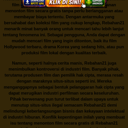
film di Indonesia. Situs web ini menawarkan layanan
menonton film secara gratis tanpa perlu berlangganan atau
membayar biaya tertentu. Dengan antarmuka yang
bersahabat dan koleksi film yang cukup lengkap,
Rebahan21
menarik minat banyak orang untuk mencari tahu lebih lanjut
tentang fenomena ini. Sebagai pengguna, Anda dapat dengan
mudah mencari film yang ingin ditonton, baik itu film
Hollywood terbaru, drama Korea yang sedang hits, atau pun
produksi film lokal dengan kualitas terbaik.
Namun, seperti halnya cerita manis,
Rebahan21
juga
menimbulkan kontroversi di industri film. Banyak pihak,
terutama produsen film dan pemilik hak cipta, merasa resah
dengan maraknya situs-situs seperti ini. Mereka
menganggapnya sebagai bentuk pelanggaran hak cipta yang
dapat merugikan industri perfilman secara keseluruhan.
Pihak berwenang pun turut terlibat dalam upaya untuk
menutup situs-situs ilegal semacam Rebahan21 demi
melindungi keberlangsungan bisnis dan kekayaan intelektual
di industri hiburan. Konflik kepentingan inilah yang membuat
isu tentang menonton film secara gratis di
Rebahan21