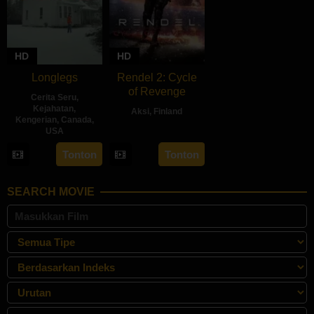
HD
HD
Longlegs
Rendel 2: Cycle
of Revenge
Cerita Seru
,
Kejahatan
,
Aksi
,
Finland
Kengerian
,
Canada
,
USA
28
Jesse
Jun
Haaja
10
Osgood
Tonton
Tonton
2024
Jul
Perkins
2024
SEARCH MOVIE