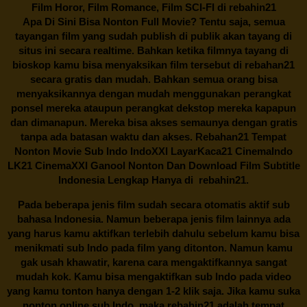
Film Horor, Film Romance, Film SCI-FI di
rebahin21
Apa Di Sini Bisa Nonton Full Movie? Tentu saja, semua
tayangan film yang sudah publish di publik akan tayang di
situs ini secara realtime. Bahkan ketika filmnya tayang di
bioskop kamu bisa menyaksikan film tersebut di
rebahan21
secara gratis dan mudah. Bahkan semua orang bisa
menyaksikannya dengan mudah menggunakan perangkat
ponsel mereka ataupun perangkat dekstop mereka kapapun
dan dimanapun. Mereka bisa akses semaunya dengan gratis
tanpa ada batasan waktu dan akses.
Rebahan21
Tempat
Nonton Movie Sub Indo IndoXXI LayarKaca21 CinemaIndo
LK21 CinemaXXI Ganool Nonton Dan Download Film Subtitle
Indonesia Lengkap Hanya di
rebahin21.
Pada beberapa jenis film sudah secara otomatis aktif sub
bahasa Indonesia. Namun beberapa jenis film lainnya ada
yang harus kamu aktifkan terlebih dahulu sebelum kamu bisa
menikmati sub Indo pada film yang ditonton. Namun kamu
gak usah khawatir, karena cara mengaktifkannya sangat
mudah kok. Kamu bisa mengaktifkan sub Indo pada video
yang kamu tonton hanya dengan 1-2 klik saja. Jika kamu suka
nonton online sub Indo, maka
rebahin21
adalah tempat