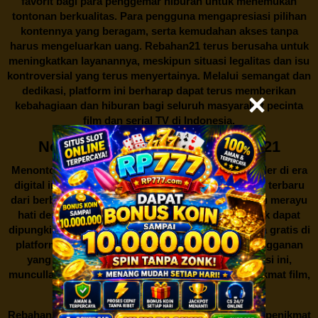
favorit bagi para penggemar hiburan untuk menemukan
tontonan berkualitas. Para pengguna mengapresiasi pilihan
kontennya yang beragam, serta kemudahan akses tanpa
harus mengeluarkan uang.
Rebahan21
terus berusaha untuk
meningkatkan layanannya, meskipun situasi legalitas dan isu
kontroversial yang terus menyertainya. Melalui semangat dan
dedikasi, platform ini berharap dapat terus memberikan
kebahagiaan dan hiburan bagi seluruh masyarakat pecinta
film dan serial TV di Indonesia.
Nonton Film Gratis di Rebahan21
Menonton film merupakan salah satu hiburan populer di era
digital ini. Banyak orang gemar menikmati film-film terbaru
dari berbagai genre untuk mengisi waktu luang atau merayu
hati dengan kisah yang mengharu biru. Namun, tak dapat
dipungkiri bahwa akses untuk menonton film secara gratis di
platform resmi seringkali memerlukan biaya berlangganan
yang tidak semua orang mampu. Di tengah situasi ini,
muncullah sebuah alternatif menarik bagi para penikmat film,
yaitu
Rebahan21.
Rebahan21
menjadi bualan hangat di kalangan para penikmat