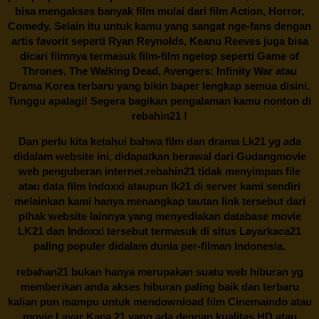
bisa mengakses banyak film mulai dari film Action, Horror,
Comedy. Selain itu untuk kamu yang sangat nge-fans dengan
artis favorit seperti Ryan Reynolds, Keanu Reeves juga bisa
dicari filmnya termasuk film-film ngetop seperti Game of
Thrones, The Walking Dead, Avengers: Infinity War atau
Drama Korea terbaru yang bikin baper lengkap semua disini.
Tunggu apalagi! Segera bagikan pengalaman kamu nonton di
rebahin21
!
Dan perlu kita ketahui bahwa film dan drama
Lk21
yg ada
didalam website ini, didapatkan berawal dari Gudangmovie
web penguberan internet.
rebahin21
tidak menyimpan file
atau data film Indoxxi ataupun lk21 di server kami sendiri
melainkan kami hanya menangkap tautan link tersebut dari
pihak website lainnya yang menyediakan database movie
LK21
dan Indoxxi tersebut termasuk di situs
Layarkaca21
paling populer didalam dunia per-filman Indonesia.
rebahan21
bukan hanya merupakan suatu web hiburan yg
memberikan anda akses hiburan paling baik dan terbaru
kalian pun mampu untuk mendownload film Cinemaindo atau
movie Layar Kaca 21 yang ada dengan kualitas HD atau