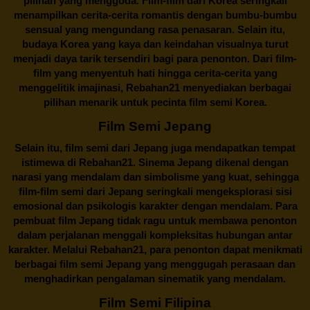
pilihan yang menggoda. Film-film dari Korea seringkali
menampilkan cerita-cerita romantis dengan bumbu-bumbu
sensual yang mengundang rasa penasaran. Selain itu,
budaya Korea yang kaya dan keindahan visualnya turut
menjadi daya tarik tersendiri bagi para penonton. Dari film-
film yang menyentuh hati hingga cerita-cerita yang
menggelitik imajinasi,
Rebahan21
menyediakan berbagai
pilihan menarik untuk pecinta film semi Korea.
Film Semi Jepang
Selain itu,
film semi dari Jepang
juga mendapatkan tempat
istimewa di Rebahan21. Sinema Jepang dikenal dengan
narasi yang mendalam dan simbolisme yang kuat, sehingga
film-film semi dari Jepang seringkali mengeksplorasi sisi
emosional dan psikologis karakter dengan mendalam. Para
pembuat film Jepang tidak ragu untuk membawa penonton
dalam perjalanan menggali kompleksitas hubungan antar
karakter. Melalui
Rebahan21
, para penonton dapat menikmati
berbagai
film semi Jepang
yang menggugah perasaan dan
menghadirkan pengalaman sinematik yang mendalam.
Film Semi Filipina