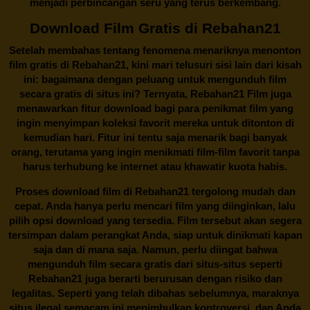
menjadi perbincangan seru yang terus berkembang.
Download Film Gratis di Rebahan21
Setelah membahas tentang fenomena menariknya menonton
film gratis di
Rebahan21
, kini mari telusuri sisi lain dari kisah
ini: bagaimana dengan peluang untuk mengunduh film
secara gratis di situs ini? Ternyata, Rebahan21 Film juga
menawarkan fitur download bagi para penikmat film yang
ingin menyimpan koleksi favorit mereka untuk ditonton di
kemudian hari. Fitur ini tentu saja menarik bagi banyak
orang, terutama yang ingin menikmati film-film favorit tanpa
harus terhubung ke internet atau khawatir kuota habis.
Proses download film di
Rebahan21
tergolong mudah dan
cepat. Anda hanya perlu mencari film yang diinginkan, lalu
pilih opsi download yang tersedia. Film tersebut akan segera
tersimpan dalam perangkat Anda, siap untuk dinikmati kapan
saja dan di mana saja. Namun, perlu diingat bahwa
mengunduh film secara gratis dari situs-situs seperti
Rebahan21 juga berarti berurusan dengan risiko dan
legalitas. Seperti yang telah dibahas sebelumnya, maraknya
situs ilegal semacam ini menimbulkan kontroversi, dan Anda