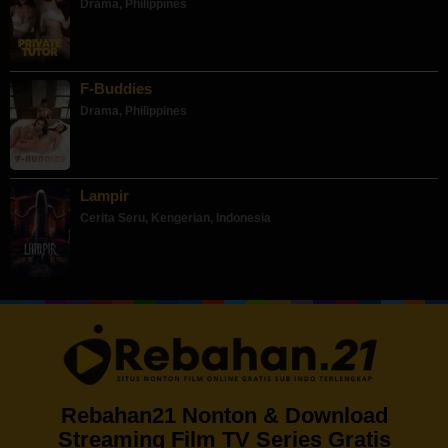
Drama
,
Philippines
F-Buddies
Drama
,
Philippines
Lampir
Cerita Seru
,
Kengerian
,
Indonesia
Rebahan21 Nonton & Download
Streaming Film TV Series Gratis