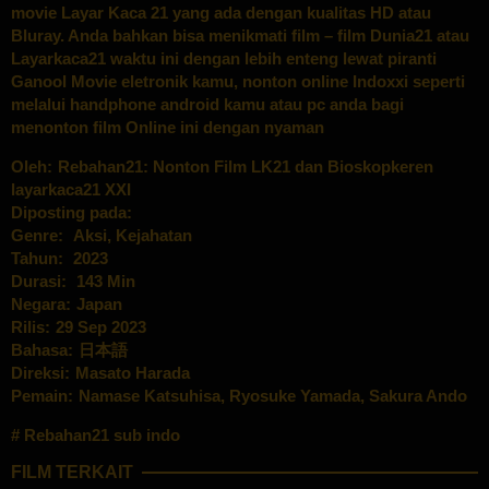
movie Layar Kaca 21 yang ada dengan kualitas HD atau
Bluray. Anda bahkan bisa menikmati film – film Dunia21 atau
Layarkaca21 waktu ini dengan lebih enteng lewat piranti
Ganool Movie eletronik kamu, nonton online Indoxxi seperti
melalui handphone android kamu atau pc anda bagi
menonton film Online ini dengan nyaman
Oleh:
Rebahan21: Nonton Film LK21 dan Bioskopkeren
layarkaca21 XXI
Diposting pada:
Genre:
Aksi
,
Kejahatan
Tahun:
2023
Durasi:
143 Min
Negara:
Japan
Rilis:
29 Sep 2023
Bahasa:
日本語
Direksi:
Masato Harada
Pemain:
Namase Katsuhisa
,
Ryosuke Yamada
,
Sakura Ando
Rebahan21 sub indo
FILM TERKAIT