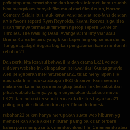
pc/laptop atau smartphone dan koneksi internet, kamu sudah
bisa mengakses banyak film mulai dari film Action, Horror,
Comedy. Selain itu untuk kamu yang sangat nge-fans dengan
artis favorit seperti Ryan Reynolds, Keanu Reeves juga bisa
dicari filmnya termasuk film-film ngetop seperti Game of
Thrones, The Walking Dead, Avengers: Infinity War atau
Drama Korea terbaru yang bikin baper lengkap semua disini.
Tunggu apalagi! Segera bagikan pengalaman kamu nonton di
rebahan21 !
Dan perlu kita ketahui bahwa film dan drama Lk21 yg ada
didalam website ini, didapatkan berawal dari Gudangmovie
web penguberan internet.rebahan21 tidak menyimpan file
atau data film Indoxxi ataupun lk21 di server kami sendiri
melainkan kami hanya menangkap tautan link tersebut dari
pihak website lainnya yang menyediakan database movie
LK21 dan Indoxxi tersebut termasuk di situs Layarkaca21
paling populer didalam dunia per-filman Indonesia.
rebahan21 bukan hanya merupakan suatu web hiburan yg
memberikan anda akses hiburan paling baik dan terbaru
kalian pun mampu untuk mendownload film Cinemaindo atau