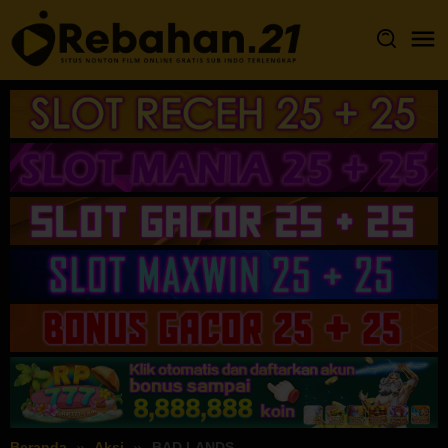
Loncat
ke
konten
Beranda
Aksi
BAD LANDS