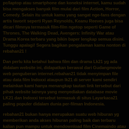
pc/laptop atau smartphone dan koneksi internet, kamu sudah
bisa mengakses banyak film mulai dari film Action, Horror,
Comedy. Selain itu untuk kamu yang sangat nge-fans dengan
artis favorit seperti Ryan Reynolds, Keanu Reeves juga bisa
dicari filmnya termasuk film-film ngetop seperti Game of
Thrones, The Walking Dead, Avengers: Infinity War atau
Drama Korea terbaru yang bikin baper lengkap semua disini.
Tunggu apalagi! Segera bagikan pengalaman kamu nonton di
rebahan21 !
Dan perlu kita ketahui bahwa film dan drama Lk21 yg ada
didalam website ini, didapatkan berawal dari Gudangmovie
web penguberan internet.rebahan21 tidak menyimpan file
atau data film Indoxxi ataupun lk21 di server kami sendiri
melainkan kami hanya menangkap tautan link tersebut dari
pihak website lainnya yang menyediakan database movie
LK21 dan Indoxxi tersebut termasuk di situs Layarkaca21
paling populer didalam dunia per-filman Indonesia.
rebahan21 bukan hanya merupakan suatu web hiburan yg
memberikan anda akses hiburan paling baik dan terbaru
kalian pun mampu untuk mendownload film Cinemaindo atau