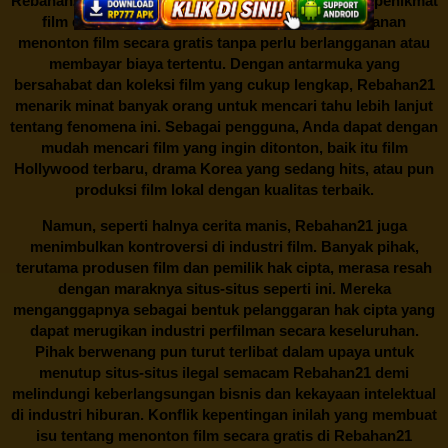
Rebahan21
menjadi bualan hangat di kalangan para penikmat
film di Indonesia. Situs web ini menawarkan layanan
menonton film secara gratis tanpa perlu berlangganan atau
membayar biaya tertentu. Dengan antarmuka yang
bersahabat dan koleksi film yang cukup lengkap,
Rebahan21
menarik minat banyak orang untuk mencari tahu lebih lanjut
tentang fenomena ini. Sebagai pengguna, Anda dapat dengan
mudah mencari film yang ingin ditonton, baik itu film
Hollywood terbaru, drama Korea yang sedang hits, atau pun
produksi film lokal dengan kualitas terbaik.
Namun, seperti halnya cerita manis,
Rebahan21
juga
menimbulkan kontroversi di industri film. Banyak pihak,
terutama produsen film dan pemilik hak cipta, merasa resah
dengan maraknya situs-situs seperti ini. Mereka
menganggapnya sebagai bentuk pelanggaran hak cipta yang
dapat merugikan industri perfilman secara keseluruhan.
Pihak berwenang pun turut terlibat dalam upaya untuk
menutup situs-situs ilegal semacam Rebahan21 demi
melindungi keberlangsungan bisnis dan kekayaan intelektual
di industri hiburan. Konflik kepentingan inilah yang membuat
isu tentang menonton film secara gratis di
Rebahan21