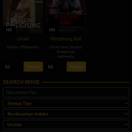
HD
HD
Uhaw
Menjelang Ajal
Drama
,
Philippines
Cerita Seru
,
Drama
,
Kengerian
,
30
Bobby
Indonesia
Aug
Bonifacio
30
Hadrah
Tonton
Tonton
2024
Apr
Daeng
2024
Ratu
SEARCH MOVIE