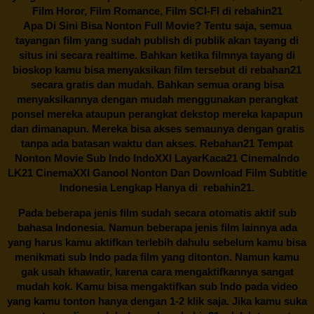
Film Horor, Film Romance, Film SCI-FI di
rebahin21
Apa Di Sini Bisa Nonton Full Movie? Tentu saja, semua
tayangan film yang sudah publish di publik akan tayang di
situs ini secara realtime. Bahkan ketika filmnya tayang di
bioskop kamu bisa menyaksikan film tersebut di
rebahan21
secara gratis dan mudah. Bahkan semua orang bisa
menyaksikannya dengan mudah menggunakan perangkat
ponsel mereka ataupun perangkat dekstop mereka kapapun
dan dimanapun. Mereka bisa akses semaunya dengan gratis
tanpa ada batasan waktu dan akses.
Rebahan21
Tempat
Nonton Movie Sub Indo IndoXXI LayarKaca21 CinemaIndo
LK21 CinemaXXI Ganool Nonton Dan Download Film Subtitle
Indonesia Lengkap Hanya di
rebahin21.
Pada beberapa jenis film sudah secara otomatis aktif sub
bahasa Indonesia. Namun beberapa jenis film lainnya ada
yang harus kamu aktifkan terlebih dahulu sebelum kamu bisa
menikmati sub Indo pada film yang ditonton. Namun kamu
gak usah khawatir, karena cara mengaktifkannya sangat
mudah kok. Kamu bisa mengaktifkan sub Indo pada video
yang kamu tonton hanya dengan 1-2 klik saja. Jika kamu suka