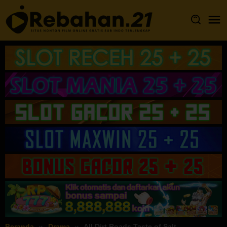
Loncat
ke
konten
Beranda
Drama
All Dirt Roads Taste of Salt