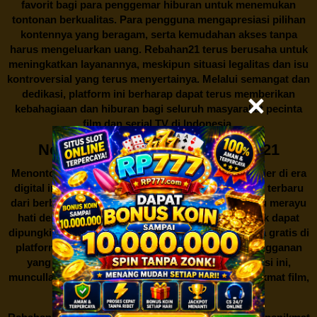
favorit bagi para penggemar hiburan untuk menemukan
tontonan berkualitas. Para pengguna mengapresiasi pilihan
kontennya yang beragam, serta kemudahan akses tanpa
harus mengeluarkan uang.
Rebahan21
terus berusaha untuk
meningkatkan layanannya, meskipun situasi legalitas dan isu
kontroversial yang terus menyertainya. Melalui semangat dan
dedikasi, platform ini berharap dapat terus memberikan
kebahagiaan dan hiburan bagi seluruh masyarakat pecinta
film dan serial TV di Indonesia.
Nonton Film Gratis di Rebahan21
Menonton film merupakan salah satu hiburan populer di era
digital ini. Banyak orang gemar menikmati film-film terbaru
dari berbagai genre untuk mengisi waktu luang atau merayu
hati dengan kisah yang mengharu biru. Namun, tak dapat
dipungkiri bahwa akses untuk menonton film secara gratis di
platform resmi seringkali memerlukan biaya berlangganan
yang tidak semua orang mampu. Di tengah situasi ini,
muncullah sebuah alternatif menarik bagi para penikmat film,
yaitu
Rebahan21.