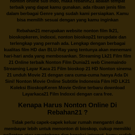
nonton online sub Indo, maka
rebahin21
adalah tempat
terbaik yang dapat kamu gunakan. ada ribuan jenis film
dalam berbagai Genre yang sudah kami persiapkan. Kamu
bisa memilih sesuai dengan yang kamu inginkan
Rebahan21
merupakan website nonton film lk21,
bioskopkeren, indoxxi, nonton bioskop21 terupdate dan
terlengkap yang pernah ada. Lengkap dengan berbagai
kualitas film HD dan BLU-Ray yang tentunya akan menemani
hari-hari anda yang membosankan. Streaming Lk21 Film film
21 Online terbaik Nonton Film Dunia21 web Cinemaindo
Streaming Layar Kaca 21 Film bioskop 21 HD Nonton sinema
21 unduh Movie 21 dengan cara cuma-cuma hanya Ada Di
Sini! Nonton Movie Online Subtitle Indonesia Film HD LK21
Koleksi BioskopKeren Movie Online terbaru download
Layarkaca21 Film Indoxxi dengan cara free.
Kenapa Harus Nonton Online Di
Rebahan21 ?
Tidak perlu capek-capek keluar rumah mengantri dan
membayar lebih untuk menonton di bioskop, cukup memiliki
pc/laptop atau smartphone dan koneksi internet, kamu sudah