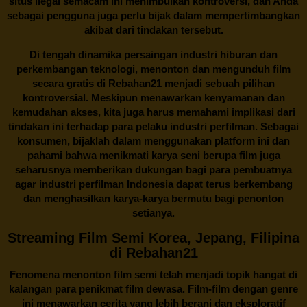
situs ilegal semacam ini menimbulkan kontroversi, dan Anda
sebagai pengguna juga perlu bijak dalam mempertimbangkan
akibat dari tindakan tersebut.
Di tengah dinamika persaingan industri hiburan dan
perkembangan teknologi, menonton dan mengunduh film
secara gratis di
Rebahan21
menjadi sebuah pilihan
kontroversial. Meskipun menawarkan kenyamanan dan
kemudahan akses, kita juga harus memahami implikasi dari
tindakan ini terhadap para pelaku industri perfilman. Sebagai
konsumen, bijaklah dalam menggunakan platform ini dan
pahami bahwa menikmati karya seni berupa film juga
seharusnya memberikan dukungan bagi para pembuatnya
agar industri perfilman Indonesia dapat terus berkembang
dan menghasilkan karya-karya bermutu bagi penonton
setianya.
Streaming Film Semi Korea, Jepang, Filipina
di Rebahan21
Fenomena menonton film semi telah menjadi topik hangat di
kalangan para penikmat film dewasa. Film-film dengan genre
ini menawarkan cerita yang lebih berani dan eksploratif