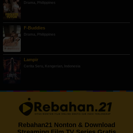
Drama
,
Philippines
F-Buddies
Drama
,
Philippines
Lampir
Cerita Seru
,
Kengerian
,
Indonesia
Rebahan21 Nonton & Download
Streaming Film TV Series Gratis