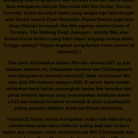
bisa mengakses banyak film mulai dari film Action, Horror,
Comedy. Selain itu untuk kamu yang sangat nge-fans dengan
artis favorit seperti Ryan Reynolds, Keanu Reeves juga bisa
dicari filmnya termasuk film-film ngetop seperti Game of
Thrones, The Walking Dead, Avengers: Infinity War atau
Drama Korea terbaru yang bikin baper lengkap semua disini.
Tunggu apalagi! Segera bagikan pengalaman kamu nonton di
rebahin21
!
Dan perlu kita ketahui bahwa film dan drama
Lk21
yg ada
didalam website ini, didapatkan berawal dari Gudangmovie
web penguberan internet.
rebahin21
tidak menyimpan file
atau data film Indoxxi ataupun lk21 di server kami sendiri
melainkan kami hanya menangkap tautan link tersebut dari
pihak website lainnya yang menyediakan database movie
LK21
dan Indoxxi tersebut termasuk di situs
Layarkaca21
paling populer didalam dunia per-filman Indonesia.
rebahan21
bukan hanya merupakan suatu web hiburan yg
memberikan anda akses hiburan paling baik dan terbaru
kalian pun mampu untuk mendownload film Cinemaindo atau