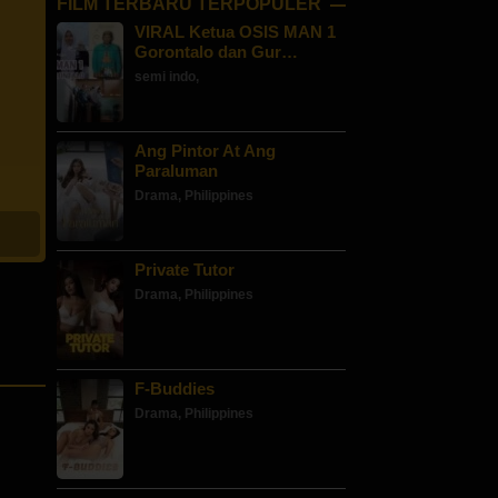
FILM TERBARU TERPOPULER
VIRAL Ketua OSIS MAN 1
Gorontalo dan Gur…
semi indo
,
Ang Pintor At Ang
Paraluman
Drama
,
Philippines
Private Tutor
Drama
,
Philippines
F-Buddies
Drama
,
Philippines