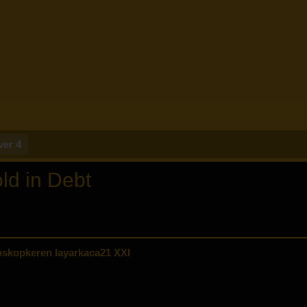
ver 4
ld in Debt
skopkeren layarkaca21 XXI