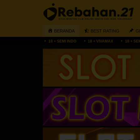
Loncat
ke
konten
BERANDA
BEST RATING
G
18 + SEMI INDO
18 + VIVAMAX
18 + SE