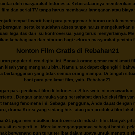
cintai oleh masyarakat Indonesia. Keberadaannya memberikan al
 film dan serial TV tanpa harus membayar langganan atau biaya
njadi tempat favorit bagi para penggemar hiburan untuk menem
ng beragam, serta kemudahan akses tanpa harus mengeluarkan u
si legalitas dan isu kontroversial yang terus menyertainya. Mel
kan kebahagiaan dan hiburan bagi seluruh masyarakat pecinta fil
Nonton Film Gratis di Rebahan21
ran populer di era digital ini. Banyak orang gemar menikmati fil
n kisah yang mengharu biru. Namun, tak dapat dipungkiri bahwa
ya berlangganan yang tidak semua orang mampu. Di tengah situasi
bagi para penikmat film, yaitu
Rebahan21.
gan para penikmat film di Indonesia. Situs web ini menawarkan 
ertentu. Dengan antarmuka yang bersahabat dan koleksi film ya
ut tentang fenomena ini. Sebagai pengguna, Anda dapat dengan m
aru, drama Korea yang sedang hits, atau pun produksi film lokal 
han21
juga menimbulkan kontroversi di industri film. Banyak pih
tus-situs seperti ini. Mereka menganggapnya sebagai bentuk pel
Pihak berwenang pun turut terlibat dalam upaya untuk menutup s