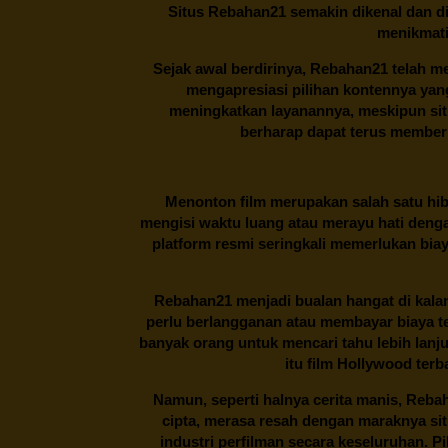
Situs
Rebahan21
semakin dikenal dan di
menikmati
Sejak awal berdirinya,
Rebahan21
telah me
mengapresiasi pilihan kontennya ya
meningkatkan layanannya, meskipun situa
berharap dapat terus memberi
Menonton film merupakan salah satu hibu
mengisi waktu luang atau merayu hati denga
platform resmi seringkali memerlukan bia
Rebahan21
menjadi bualan hangat di kalan
perlu berlangganan atau membayar biaya t
banyak orang untuk mencari tahu lebih lanj
itu film Hollywood terb
Namun, seperti halnya cerita manis,
Reba
cipta, merasa resah dengan maraknya si
industri perfilman secara keseluruhan. 