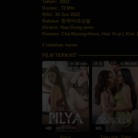
Tahun:
2022
Durasi:
72 Min
Rilis:
30 Jun 2022
Bahasa:
한국어/조선말
Direksi:
Han Dong-yeon
Pemain:
Cha Myung-Hoon
,
Han Ye-ji-I
,
Kim J
rebahan movie
FILM TERKAIT
66 min
4
96 min
HD
HD
Pilya
Tatsulok: Tatlo