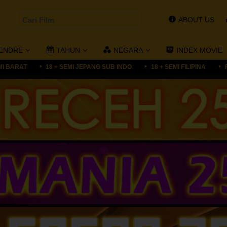
ABOUT US
ENDRE
TAHUN
NEGARA
INDEX MOVIE
MI BARAT
18 + SEMI JEPANG SUB INDO
18 + SEMI FILIPINA