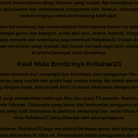
an untuk menyediakan akses hiburan yang mudah dan terjangkau
an antusiasme dari sekelompok penggemar film. Namun, dukunga
mendorongnya untuk berkembang lebih jauh.
kin berkembang dan menambahkan lebih banyak konten ke dalam k
 Berbagai genre dan kategori, mulai dari aksi, drama, komedi, hi
yang menarik dan sederhana juga membuat
Rebahan21
mudah dig
n menonton yang nyaman dan lancar menjadi daya tarik utama p
di antara berbagai situs streaming.
Awal Mula Berdirinya Rebahan21
lainkan berawal dari semangat dan kecintaan para penggemar film
buran yang mudah dan gratis bagi semua orang. Ide untuk menci
 dengan cepat, dan proyek kecil ini mulai dikerjakan dengan p
il yang menawarkan beberapa film dan acara TV populer. Namun, 
emar hiburan. Dukungan yang besar dari komunitas pengguna s
 yang sulit ditemukan di platform streaming lain, serta rilisan t
khas
Rebahan21
yang dihargai oleh para pengguna.
buran, Rebahan21 juga merangkul berbagai genre dan kategori 
 bisa ditemukan di situs ini. Kemudahan dalam penggunaan dan