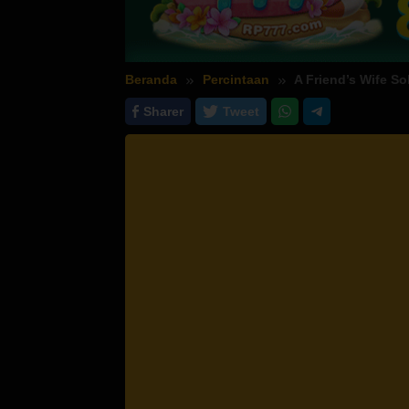
Beranda
Percintaan
A Friend’s Wife So
Sharer
Tweet