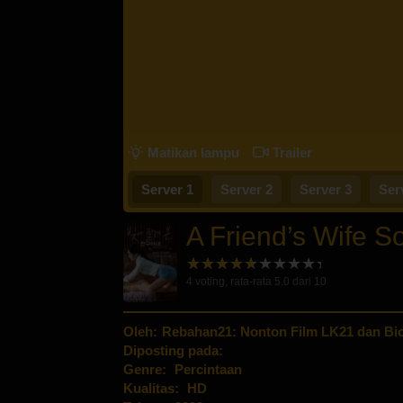
Matikan lampu
Trailer
Server 1
Server 2
Server 3
Ser
A Friend’s Wife So
4
voting, rata-rata
5.0
dari 10
Oleh:
Rebahan21: Nonton Film LK21 dan Bio
Diposting pada:
Genre:
Percintaan
Kualitas:
HD