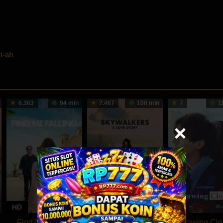
i-ah
6.363
94 min
7.467
100 min
7
1
HD
HD
HD
Find Me Falling
Skywalkers: A
Drawing Clo