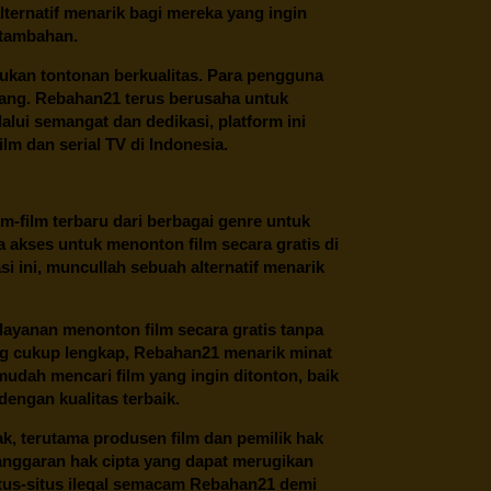
ternatif menarik bagi mereka yang ingin
 tambahan.
ukan tontonan berkualitas. Para pengguna
ang.
Rebahan21
terus berusaha untuk
alui semangat dan dedikasi, platform ini
m dan serial TV di Indonesia.
m-film terbaru dari berbagai genre untuk
 akses untuk menonton film secara gratis di
 ini, muncullah sebuah alternatif menarik
layanan menonton film secara gratis tanpa
ng cukup lengkap,
Rebahan21
menarik minat
udah mencari film yang ingin ditonton, baik
dengan kualitas terbaik.
ak, terutama produsen film dan pemilik hak
anggaran hak cipta yang dapat merugikan
itus-situs ilegal semacam Rebahan21 demi