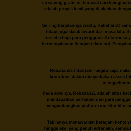
streaming gratis ini berawal dari keingin
adalah proyek kecil yang dijalankan deng
Seiring berjalannya waktu,
Rebahan21
sema
tetapi juga klasik favorit dari masa lalu.
tersedia bagi para pengguna. Antarmuka 
berpengalaman dengan teknologi. Pengalama
Rebahan21
tidak lahir begitu saja, me
kontribusi dalam menyediakan akses hi
menggelinding
Pada awalnya,
Rebahan21
adalah situs kec
mendapatkan perhatian dari para pengg
mengembangkan platform ini. Film-film lama
Tak hanya menawarkan beragam konten hi
hingga aksi yang penuh adrenalin, semua