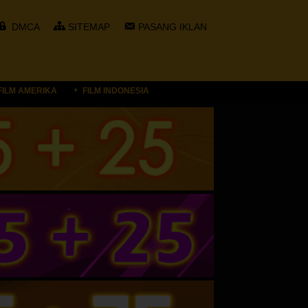
DMCA
SITEMAP
PASANG IKLAN
FILM AMERIKA
FILM INDONESIA