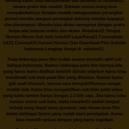
bioskop kamu bisa menyaksikan film tersebut di
rebahan21
secara gratis dan mudah. Bahkan semua orang bisa
menyaksikannya dengan mudah menggunakan perangkat
ponsel mereka ataupun perangkat dekstop mereka kapapun
dan dimanapun. Mereka bisa akses semaunya dengan gratis
tanpa ada batasan waktu dan akses.
Rebahan21
Tempat
Nonton Movie Sub Indo IndoXXI LayarKaca21 CinemaIndo
LK21 CinemaXXI Ganool Nonton Dan Download Film Subtitle
Indonesia Lengkap Hanya di
rebahin21.
Pada beberapa jenis film sudah secara otomatis aktif sub
bahasa Indonesia. Namun beberapa jenis film lainnya ada
yang harus kamu aktifkan terlebih dahulu sebelum kamu bisa
menikmati sub Indo pada film yang ditonton. Namun kamu
gak usah khawatir, karena cara mengaktifkannya sangat
mudah kok. Kamu bisa mengaktifkan sub Indo pada video
yang kamu tonton hanya dengan 1-2 klik saja. Jika kamu suka
nonton online sub Indo, maka
rebahin21
adalah tempat
terbaik yang dapat kamu gunakan. ada ribuan jenis film
dalam berbagai Genre yang sudah kami persiapkan. Kamu
bisa memilih sesuai dengan yang kamu inginkan