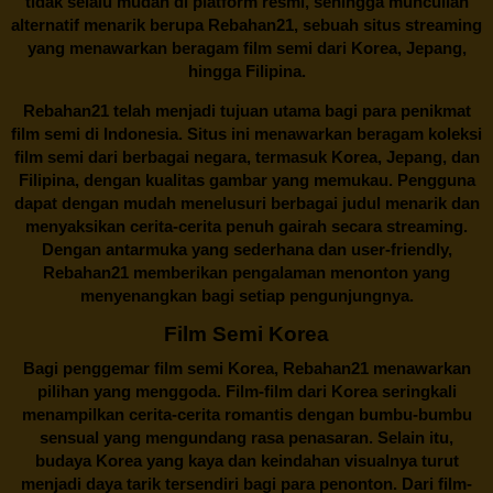
tidak selalu mudah di platform resmi, sehingga muncullah
alternatif menarik berupa
Rebahan21
, sebuah situs streaming
yang menawarkan beragam
film semi
dari Korea, Jepang,
hingga Filipina.
Rebahan21
telah menjadi tujuan utama bagi para penikmat
film semi di Indonesia. Situs ini menawarkan beragam koleksi
film semi dari berbagai negara, termasuk Korea, Jepang, dan
Filipina, dengan kualitas gambar yang memukau. Pengguna
dapat dengan mudah menelusuri berbagai judul menarik dan
menyaksikan cerita-cerita penuh gairah secara streaming.
Dengan antarmuka yang sederhana dan user-friendly,
Rebahan21 memberikan pengalaman menonton yang
menyenangkan bagi setiap pengunjungnya.
Film Semi Korea
Bagi penggemar film semi Korea,
Rebahan21
menawarkan
pilihan yang menggoda. Film-film dari Korea seringkali
menampilkan cerita-cerita romantis dengan bumbu-bumbu
sensual yang mengundang rasa penasaran. Selain itu,
budaya Korea yang kaya dan keindahan visualnya turut
menjadi daya tarik tersendiri bagi para penonton. Dari film-