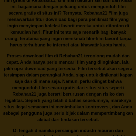
film gratis di
Rebahan21
, kini mari telusuri sisi lain dari kisah
ini: bagaimana dengan peluang untuk mengunduh film
secara gratis di situs ini? Ternyata, Rebahan21 Film juga
menawarkan fitur download bagi para penikmat film yang
ingin menyimpan koleksi favorit mereka untuk ditonton di
kemudian hari. Fitur ini tentu saja menarik bagi banyak
orang, terutama yang ingin menikmati film-film favorit tanpa
harus terhubung ke internet atau khawatir kuota habis.
Proses download film di
Rebahan21
tergolong mudah dan
cepat. Anda hanya perlu mencari film yang diinginkan, lalu
pilih opsi download yang tersedia. Film tersebut akan segera
tersimpan dalam perangkat Anda, siap untuk dinikmati kapan
saja dan di mana saja. Namun, perlu diingat bahwa
mengunduh film secara gratis dari situs-situs seperti
Rebahan21 juga berarti berurusan dengan risiko dan
legalitas. Seperti yang telah dibahas sebelumnya, maraknya
situs ilegal semacam ini menimbulkan kontroversi, dan Anda
sebagai pengguna juga perlu bijak dalam mempertimbangkan
akibat dari tindakan tersebut.
Di tengah dinamika persaingan industri hiburan dan