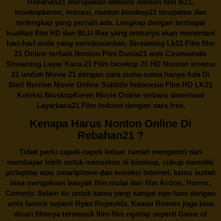
Rebahan21
merupakan website nonton film lk21,
bioskopkeren, indoxxi, nonton bioskop21 terupdate dan
terlengkap yang pernah ada. Lengkap dengan berbagai
kualitas film HD dan BLU-Ray yang tentunya akan menemani
hari-hari anda yang membosankan. Streaming Lk21 Film film
21 Online terbaik Nonton Film Dunia21 web Cinemaindo
Streaming Layar Kaca 21 Film bioskop 21 HD Nonton sinema
21 unduh Movie 21 dengan cara cuma-cuma hanya Ada Di
Sini! Nonton Movie Online Subtitle Indonesia Film HD LK21
Koleksi BioskopKeren Movie Online terbaru download
Layarkaca21 Film Indoxxi dengan cara free.
Kenapa Harus Nonton Online Di
Rebahan21 ?
Tidak perlu capek-capek keluar rumah mengantri dan
membayar lebih untuk menonton di bioskop, cukup memiliki
pc/laptop atau smartphone dan koneksi internet, kamu sudah
bisa mengakses banyak film mulai dari film Action, Horror,
Comedy. Selain itu untuk kamu yang sangat nge-fans dengan
artis favorit seperti Ryan Reynolds, Keanu Reeves juga bisa
dicari filmnya termasuk film-film ngetop seperti Game of