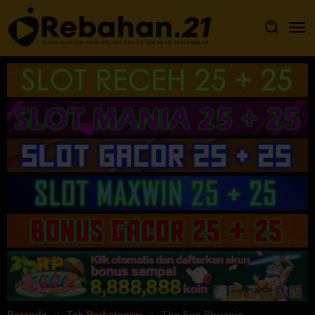
Loncat
ke
konten
Beranda
Tak Berkategori
The Fire Phoenix