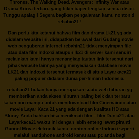
Thrones, The Walking Dead, Avengers: Infinity War atau
Drama Korea terbaru yang bikin baper lengkap semua disini.
Tunggu apalagi! Segera bagikan pengalaman kamu nonton di
rebahin21
!
Dan perlu kita ketahui bahwa film dan drama
Lk21
yg ada
didalam website ini, didapatkan berawal dari Gudangmovie
web penguberan internet.
rebahin21
tidak menyimpan file
atau data film Indoxxi ataupun lk21 di server kami sendiri
melainkan kami hanya menangkap tautan link tersebut dari
pihak website lainnya yang menyediakan database movie
LK21
dan Indoxxi tersebut termasuk di situs
Layarkaca21
paling populer didalam dunia per-filman Indonesia.
rebahan21
bukan hanya merupakan suatu web hiburan yg
memberikan anda akses hiburan paling baik dan terbaru
kalian pun mampu untuk mendownload film Cinemaindo atau
movie Layar Kaca 21 yang ada dengan kualitas HD atau
Bluray. Anda bahkan bisa menikmati film – film
Dunia21
atau
Layarkaca21 waktu ini dengan lebih enteng lewat piranti
Ganool Movie eletronik kamu, nonton online Indoxxi seperti
melalui handphone android kamu atau pc anda bagi