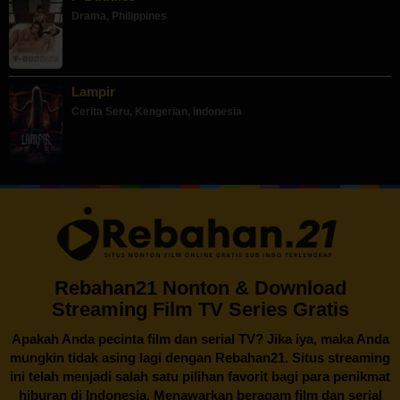
Drama
,
Philippines
Lampir
Cerita Seru
,
Kengerian
,
Indonesia
Rebahan21 Nonton & Download
Streaming Film TV Series Gratis
Apakah Anda pecinta film dan serial TV? Jika iya, maka Anda
mungkin tidak asing lagi dengan
Rebahan21
. Situs streaming
ini telah menjadi salah satu pilihan favorit bagi para penikmat
hiburan di Indonesia. Menawarkan beragam film dan serial