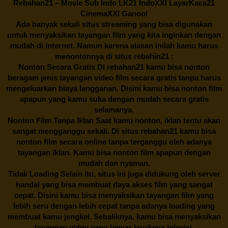
Rebahan21
– Movie Sub Indo LK21 IndoXXI LayarKaca21
CinemaXXI Ganool
Ada banyak sekali situs streaming yang bisa digunakan
untuk menyaksikan tayangan film yang kita inginkan dengan
mudah di internet. Namun karena alasan inilah kamu harus
menontonnya di situs rebahin21 :
Nonton Secara Gratis Di
rebahan21
kamu bisa nonton
beragam jenis tayangan video film secara gratis tanpa harus
mengeluarkan biaya langganan. Disini kamu bisa nonton film
apapun yang kamu suka dengan mudah secara gratis
selamanya.
Nonton Film Tanpa Iklan Saat kamu nonton, iklan tentu akan
sangat mengganggu sekali. Di situs
rebahan21
kamu bisa
nonton film secara online tanpa terganggu oleh adanya
tayangan iklan. Kamu bisa nonton film apapun dengan
mudah dan nyaman.
Tidak Loading Selain itu, situs ini juga didukung oleh server
handal yang bisa membuat daya akses film yang sangat
cepat. Disini kamu bisa menyaksikan tayangan film yang
lebih seru dengan lebih cepat tanpa adanya loading yang
membuat kamu jengkel. Sebaliknya, kamu bisa menyaksikan
tayangan video yang lancar layaknya televisi.