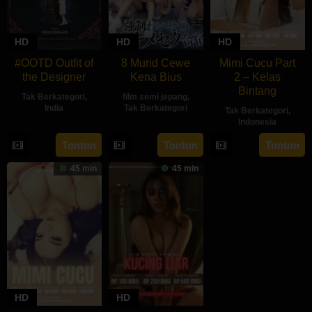
HD
HD
HD
#OOTD Outfit of
8 Murid Cewe
Mimi Cucu Part
the Designer
Kena Bius
2 – Kelas
Bintang
Tak Berkategori
,
film semi jepang
,
India
Tak Berkategori
Tak Berkategori
,
Indonesia
2
Harnam
Tonton
Tonton
Tonton
Jan
Singh
1963
Rawail
45 min
45 min
HD
HD