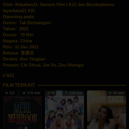
Oleh:
Rebahan21: Nonton Film LK21 dan Bioskopkeren
layarkaca21 XXI
Diposting pada:
Genre:
Tak Berkategori
Tahun:
2021
Durasi:
79 Min
Negara:
China
Rilis:
31 Dec 2021
Bahasa:
普通话
Direksi:
Ren Yingjian
Pemain:
Chi Shuai
,
Jim Yu
,
Zhu Shengyi
lk21
FILM TERKAIT
5.5
170 min
9
116 min
45 min