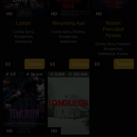
HD
HD
HD
Lampir
Menjelang Ajal
Malam
Pencabut
Cerita Seru
,
Cerita Seru
,
Drama
,
Nyawa
Kengerian
,
Kengerian
,
Indonesia
Indonesia
Cerita Seru
,
Fantasi
,
Kengerian
,
14
Kenny
30
Hadrah
Indonesia
,
Korea
Feb
Gulardi
Apr
Daeng
22
Sidharta
Tonton
Tonton
Tonton
2024
2024
Ratu
May
Tata
4.5
86 min
6.809
101 min
2024
HD
HD