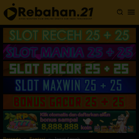
Loncat
ke
konten
Beranda
Fantasi
Jagat Arwah