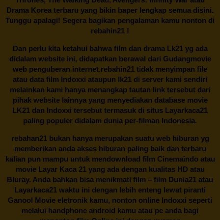
Drama Korea terbaru yang bikin baper lengkap semua disini.
Tunggu apalagi! Segera bagikan pengalaman kamu nonton di
rebahin21
!
Dan perlu kita ketahui bahwa film dan drama
Lk21
yg ada
didalam website ini, didapatkan berawal dari Gudangmovie
web penguberan internet.
rebahin21
tidak menyimpan file
atau data film Indoxxi ataupun lk21 di server kami sendiri
melainkan kami hanya menangkap tautan link tersebut dari
pihak website lainnya yang menyediakan database movie
LK21
dan Indoxxi tersebut termasuk di situs
Layarkaca21
paling populer didalam dunia per-filman Indonesia.
rebahan21
bukan hanya merupakan suatu web hiburan yg
memberikan anda akses hiburan paling baik dan terbaru
kalian pun mampu untuk mendownload film Cinemaindo atau
movie Layar Kaca 21 yang ada dengan kualitas HD atau
Bluray. Anda bahkan bisa menikmati film – film
Dunia21
atau
Layarkaca21 waktu ini dengan lebih enteng lewat piranti
Ganool Movie eletronik kamu, nonton online Indoxxi seperti
melalui handphone android kamu atau pc anda bagi