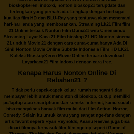
bioskopkeren, indoxxi, nonton bioskop21 terupdate dan
terlengkap yang pernah ada. Lengkap dengan berbagai
kualitas film HD dan BLU-Ray yang tentunya akan menemani
hari-hari anda yang membosankan. Streaming Lk21 Film film
21 Online terbaik Nonton Film Dunia21 web Cinemaindo
Streaming Layar Kaca 21 Film bioskop 21 HD Nonton sinema
21 unduh Movie 21 dengan cara cuma-cuma hanya Ada Di
Sini! Nonton Movie Online Subtitle Indonesia Film HD LK21
Koleksi BioskopKeren Movie Online terbaru download
Layarkaca21 Film Indoxxi dengan cara free.
Kenapa Harus Nonton Online Di
Rebahan21 ?
Tidak perlu capek-capek keluar rumah mengantri dan
membayar lebih untuk menonton di bioskop, cukup memiliki
pc/laptop atau smartphone dan koneksi internet, kamu sudah
bisa mengakses banyak film mulai dari film Action, Horror,
Comedy. Selain itu untuk kamu yang sangat nge-fans dengan
artis favorit seperti Ryan Reynolds, Keanu Reeves juga bisa
dicari filmnya termasuk film-film ngetop seperti Game of
Thrones, The Walking Dead, Avengers: Infinity War atau