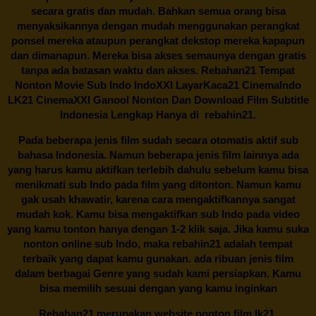
secara gratis dan mudah. Bahkan semua orang bisa
menyaksikannya dengan mudah menggunakan perangkat
ponsel mereka ataupun perangkat dekstop mereka kapapun
dan dimanapun. Mereka bisa akses semaunya dengan gratis
tanpa ada batasan waktu dan akses.
Rebahan21
Tempat
Nonton Movie Sub Indo IndoXXI LayarKaca21 CinemaIndo
LK21 CinemaXXI Ganool Nonton Dan Download Film Subtitle
Indonesia Lengkap Hanya di
rebahin21.
Pada beberapa jenis film sudah secara otomatis aktif sub
bahasa Indonesia. Namun beberapa jenis film lainnya ada
yang harus kamu aktifkan terlebih dahulu sebelum kamu bisa
menikmati sub Indo pada film yang ditonton. Namun kamu
gak usah khawatir, karena cara mengaktifkannya sangat
mudah kok. Kamu bisa mengaktifkan sub Indo pada video
yang kamu tonton hanya dengan 1-2 klik saja. Jika kamu suka
nonton online sub Indo, maka
rebahin21
adalah tempat
terbaik yang dapat kamu gunakan. ada ribuan jenis film
dalam berbagai Genre yang sudah kami persiapkan. Kamu
bisa memilih sesuai dengan yang kamu inginkan
Rebahan21
merupakan website nonton film lk21,