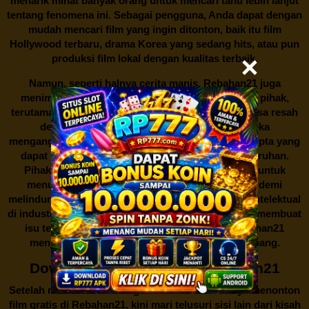
menarik minat banyak orang untuk mencari tahu lebih lanjut
tentang fenomena ini. Sebagai pengguna, Anda dapat dengan
mudah mencari film yang ingin ditonton, baik itu film
Hollywood terbaru, drama Korea yang sedang hits, atau pun
produksi film lokal dengan kualitas terbaik.
Namun, seperti halnya cerita manis,
Rebahan21
juga
menimbulkan kontroversi di industri film. Banyak pihak,
terutama produsen film dan pemilik hak cipta, merasa resah
dengan maraknya situs-situs seperti ini. Mereka
menganggapnya sebagai bentuk pelanggaran hak cipta yang
dapat merugikan industri perfilman secara keseluruhan.
Pihak berwenang pun turut terlibat dalam upaya untuk
menutup situs-situs ilegal semacam Rebahan21 demi
melindungi keberlangsungan bisnis dan kekayaan intelektual
di industri hiburan. Konflik kepentingan inilah yang membuat
isu tentang menonton film secara gratis di
Rebahan21
menjadi perbincangan seru yang terus berkembang.
Download Film Gratis di Rebahan21
Setelah membahas tentang fenomena menariknya menonton
film gratis di
Rebahan21
, kini mari telusuri sisi lain dari kisah