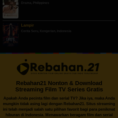
Drama
,
Philippines
Lampir
Cerita Seru
,
Kengerian
,
Indonesia
Rebahan21 Nonton & Download
Streaming Film TV Series Gratis
Apakah Anda pecinta film dan serial TV? Jika iya, maka Anda
mungkin tidak asing lagi dengan
Rebahan21
. Situs streaming
ini telah menjadi salah satu pilihan favorit bagi para penikmat
hiburan di Indonesia. Menawarkan beragam film dan serial