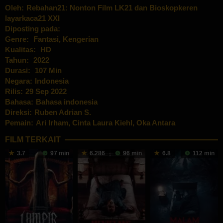
Oleh:
Rebahan21: Nonton Film LK21 dan Bioskopkeren
layarkaca21 XXI
Diposting pada:
Genre:
Fantasi
,
Kengerian
Kualitas:
HD
Tahun:
2022
Durasi:
107 Min
Negara:
Indonesia
Rilis:
29 Sep 2022
Bahasa:
Bahasa indonesia
Direksi:
Ruben Adrian S.
Pemain:
Ari Irham
,
Cinta Laura Kiehl
,
Oka Antara
FILM TERKAIT
3.7
97 min
6.286
96 min
6.8
112 min