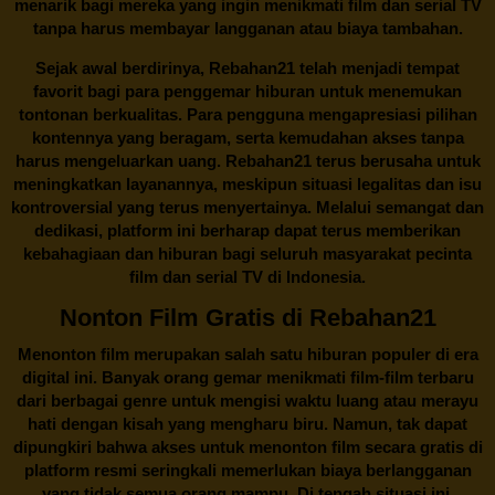
menarik bagi mereka yang ingin menikmati film dan serial TV
tanpa harus membayar langganan atau biaya tambahan.
Sejak awal berdirinya,
Rebahan21
telah menjadi tempat
favorit bagi para penggemar hiburan untuk menemukan
tontonan berkualitas. Para pengguna mengapresiasi pilihan
kontennya yang beragam, serta kemudahan akses tanpa
harus mengeluarkan uang.
Rebahan21
terus berusaha untuk
meningkatkan layanannya, meskipun situasi legalitas dan isu
kontroversial yang terus menyertainya. Melalui semangat dan
dedikasi, platform ini berharap dapat terus memberikan
kebahagiaan dan hiburan bagi seluruh masyarakat pecinta
film dan serial TV di Indonesia.
Nonton Film Gratis di Rebahan21
Menonton film merupakan salah satu hiburan populer di era
digital ini. Banyak orang gemar menikmati film-film terbaru
dari berbagai genre untuk mengisi waktu luang atau merayu
hati dengan kisah yang mengharu biru. Namun, tak dapat
dipungkiri bahwa akses untuk menonton film secara gratis di
platform resmi seringkali memerlukan biaya berlangganan
yang tidak semua orang mampu. Di tengah situasi ini,