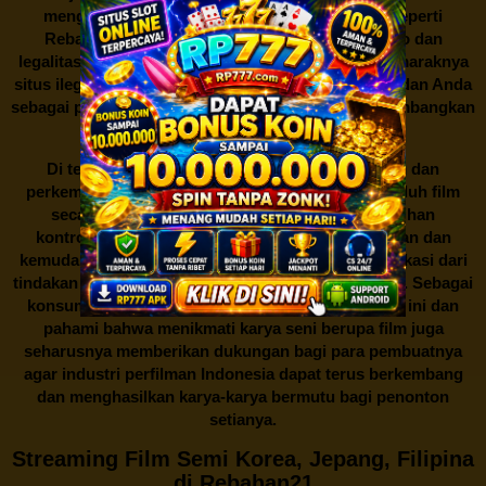
mengunduh film secara gratis dari situs-situs seperti
Rebahan21 juga berarti berurusan dengan risiko dan
legalitas. Seperti yang telah dibahas sebelumnya, maraknya
situs ilegal semacam ini menimbulkan kontroversi, dan Anda
sebagai pengguna juga perlu bijak dalam mempertimbangkan
akibat dari tindakan tersebut.
Di tengah dinamika persaingan industri hiburan dan
perkembangan teknologi, menonton dan mengunduh film
secara gratis di
Rebahan21
menjadi sebuah pilihan
kontroversial. Meskipun menawarkan kenyamanan dan
kemudahan akses, kita juga harus memahami implikasi dari
tindakan ini terhadap para pelaku industri perfilman. Sebagai
konsumen, bijaklah dalam menggunakan platform ini dan
pahami bahwa menikmati karya seni berupa film juga
seharusnya memberikan dukungan bagi para pembuatnya
agar industri perfilman Indonesia dapat terus berkembang
dan menghasilkan karya-karya bermutu bagi penonton
setianya.
Streaming Film Semi Korea, Jepang, Filipina
di Rebahan21