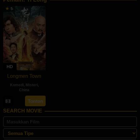
5
HD
Longmen Town
Komedi
,
Misteri
,
China
8
Han
Tonton
May
Zhao
SEARCH MOVIE
2023