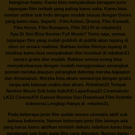
keinginan kamu. Kamu bisa menyaksikan beragam jenis
tayangan film terbaik yang paling kamu suka. Kamu bisa
nonton online sub Indo dengan mudah sesuai dengan Genre
yang kamu mau. Seperti : Film Action, Drama, Film Komedi,
Film Horor, Film Romance, Film SCI-FI di
rebahin21
Apa Di Sini Bisa Nonton Full Movie? Tentu saja, semua
tayangan film yang sudah publish di publik akan tayang di
situs ini secara realtime. Bahkan ketika filmnya tayang di
bioskop kamu bisa menyaksikan film tersebut di
rebahan21
secara gratis dan mudah. Bahkan semua orang bisa
menyaksikannya dengan mudah menggunakan perangkat
ponsel mereka ataupun perangkat dekstop mereka kapapun
dan dimanapun. Mereka bisa akses semaunya dengan gratis
tanpa ada batasan waktu dan akses.
Rebahan21
Tempat
Nonton Movie Sub Indo IndoXXI LayarKaca21 CinemaIndo
LK21 CinemaXXI Ganool Nonton Dan Download Film Subtitle
Indonesia Lengkap Hanya di
rebahin21.
Pada beberapa jenis film sudah secara otomatis aktif sub
bahasa Indonesia. Namun beberapa jenis film lainnya ada
yang harus kamu aktifkan terlebih dahulu sebelum kamu bisa
menikmati sub Indo pada film yang ditonton. Namun kamu