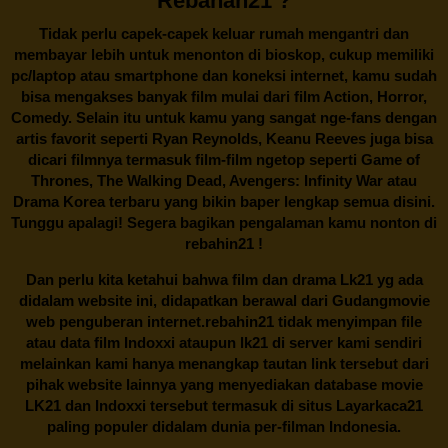
Rebahan21 ?
Tidak perlu capek-capek keluar rumah mengantri dan
membayar lebih untuk menonton di bioskop, cukup memiliki
pc/laptop atau smartphone dan koneksi internet, kamu sudah
bisa mengakses banyak film mulai dari film Action, Horror,
Comedy. Selain itu untuk kamu yang sangat nge-fans dengan
artis favorit seperti Ryan Reynolds, Keanu Reeves juga bisa
dicari filmnya termasuk film-film ngetop seperti Game of
Thrones, The Walking Dead, Avengers: Infinity War atau
Drama Korea terbaru yang bikin baper lengkap semua disini.
Tunggu apalagi! Segera bagikan pengalaman kamu nonton di
rebahin21
!
Dan perlu kita ketahui bahwa film dan drama
Lk21
yg ada
didalam website ini, didapatkan berawal dari Gudangmovie
web penguberan internet.
rebahin21
tidak menyimpan file
atau data film Indoxxi ataupun lk21 di server kami sendiri
melainkan kami hanya menangkap tautan link tersebut dari
pihak website lainnya yang menyediakan database movie
LK21
dan Indoxxi tersebut termasuk di situs
Layarkaca21
paling populer didalam dunia per-filman Indonesia.