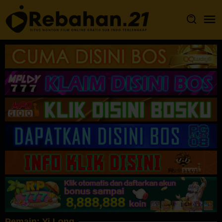
Loncat
ke
konten
Pemain:
Yi Long