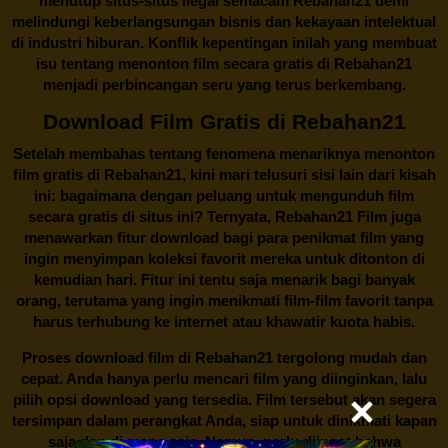
menutup situs-situs ilegal semacam Rebahan21 demi
melindungi keberlangsungan bisnis dan kekayaan intelektual
di industri hiburan. Konflik kepentingan inilah yang membuat
isu tentang menonton film secara gratis di
Rebahan21
menjadi perbincangan seru yang terus berkembang.
Download Film Gratis di Rebahan21
Setelah membahas tentang fenomena menariknya menonton
film gratis di
Rebahan21
, kini mari telusuri sisi lain dari kisah
ini: bagaimana dengan peluang untuk mengunduh film
secara gratis di situs ini? Ternyata, Rebahan21 Film juga
menawarkan fitur download bagi para penikmat film yang
ingin menyimpan koleksi favorit mereka untuk ditonton di
kemudian hari. Fitur ini tentu saja menarik bagi banyak
orang, terutama yang ingin menikmati film-film favorit tanpa
harus terhubung ke internet atau khawatir kuota habis.
Proses download film di
Rebahan21
tergolong mudah dan
cepat. Anda hanya perlu mencari film yang diinginkan, lalu
pilih opsi download yang tersedia. Film tersebut akan segera
tersimpan dalam perangkat Anda, siap untuk dinikmati kapan
saja dan di mana saja. Namun, perlu diingat bahwa