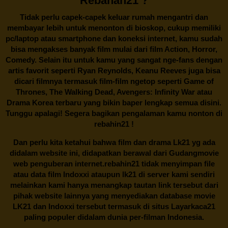
Rebahan21 ?
Tidak perlu capek-capek keluar rumah mengantri dan
membayar lebih untuk menonton di bioskop, cukup memiliki
pc/laptop atau smartphone dan koneksi internet, kamu sudah
bisa mengakses banyak film mulai dari film Action, Horror,
Comedy. Selain itu untuk kamu yang sangat nge-fans dengan
artis favorit seperti Ryan Reynolds, Keanu Reeves juga bisa
dicari filmnya termasuk film-film ngetop seperti Game of
Thrones, The Walking Dead, Avengers: Infinity War atau
Drama Korea terbaru yang bikin baper lengkap semua disini.
Tunggu apalagi! Segera bagikan pengalaman kamu nonton di
rebahin21
!
Dan perlu kita ketahui bahwa film dan drama
Lk21
yg ada
didalam website ini, didapatkan berawal dari Gudangmovie
web penguberan internet.
rebahin21
tidak menyimpan file
atau data film Indoxxi ataupun lk21 di server kami sendiri
melainkan kami hanya menangkap tautan link tersebut dari
pihak website lainnya yang menyediakan database movie
LK21
dan Indoxxi tersebut termasuk di situs
Layarkaca21
paling populer didalam dunia per-filman Indonesia.