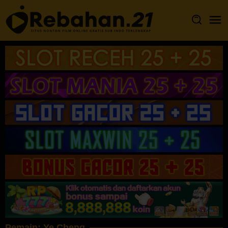
Loncat
ke
konten
Pemain:
Ye Cheng