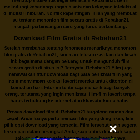
menutup situs-situs ilegal semacam Rebahan21 demi
melindungi keberlangsungan bisnis dan kekayaan intelektual
di industri hiburan. Konflik kepentingan inilah yang membuat
isu tentang menonton film secara gratis di
Rebahan21
menjadi perbincangan seru yang terus berkembang.
Download Film Gratis di Rebahan21
Setelah membahas tentang fenomena menariknya menonton
film gratis di
Rebahan21
, kini mari telusuri sisi lain dari kisah
ini: bagaimana dengan peluang untuk mengunduh film
secara gratis di situs ini? Ternyata, Rebahan21 Film juga
menawarkan fitur download bagi para penikmat film yang
ingin menyimpan koleksi favorit mereka untuk ditonton di
kemudian hari. Fitur ini tentu saja menarik bagi banyak
orang, terutama yang ingin menikmati film-film favorit tanpa
harus terhubung ke internet atau khawatir kuota habis.
Proses download film di
Rebahan21
tergolong mudah dan
cepat. Anda hanya perlu mencari film yang diinginkan, lalu
pilih opsi download yang tersedia. Film tersebut akan segera
tersimpan dalam perangkat Anda, siap untuk dinikmati kapan
saja dan di mana saja. Namun, perlu diingat bahwa