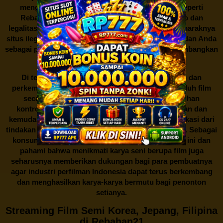
mengunduh film secara gratis dari situs-situs seperti
Rebahan21 juga berarti berurusan dengan risiko dan
legalitas. Seperti yang telah dibahas sebelumnya, maraknya
situs ilegal semacam ini menimbulkan kontroversi, dan Anda
sebagai pengguna juga perlu bijak dalam mempertimbangkan
akibat dari tindakan tersebut.
Di tengah dinamika persaingan industri hiburan dan
perkembangan teknologi, menonton dan mengunduh film
secara gratis di
Rebahan21
menjadi sebuah pilihan
kontroversial. Meskipun menawarkan kenyamanan dan
kemudahan akses, kita juga harus memahami implikasi dari
tindakan ini terhadap para pelaku industri perfilman. Sebagai
konsumen, bijaklah dalam menggunakan platform ini dan
pahami bahwa menikmati karya seni berupa film juga
seharusnya memberikan dukungan bagi para pembuatnya
agar industri perfilman Indonesia dapat terus berkembang
dan menghasilkan karya-karya bermutu bagi penonton
setianya.
Streaming Film Semi Korea, Jepang, Filipina
di Rebahan21