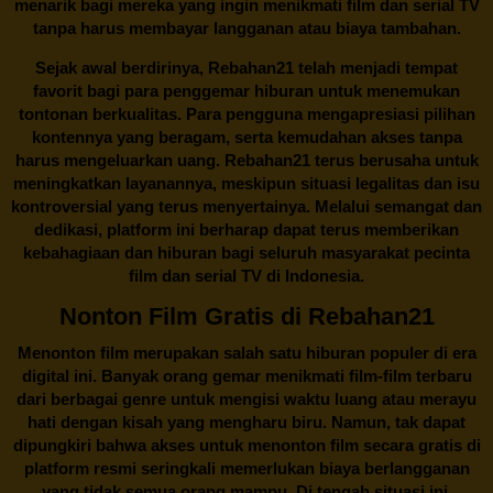
menarik bagi mereka yang ingin menikmati film dan serial TV
tanpa harus membayar langganan atau biaya tambahan.
Sejak awal berdirinya,
Rebahan21
telah menjadi tempat
favorit bagi para penggemar hiburan untuk menemukan
tontonan berkualitas. Para pengguna mengapresiasi pilihan
kontennya yang beragam, serta kemudahan akses tanpa
harus mengeluarkan uang.
Rebahan21
terus berusaha untuk
meningkatkan layanannya, meskipun situasi legalitas dan isu
kontroversial yang terus menyertainya. Melalui semangat dan
dedikasi, platform ini berharap dapat terus memberikan
kebahagiaan dan hiburan bagi seluruh masyarakat pecinta
film dan serial TV di Indonesia.
Nonton Film Gratis di Rebahan21
Menonton film merupakan salah satu hiburan populer di era
digital ini. Banyak orang gemar menikmati film-film terbaru
dari berbagai genre untuk mengisi waktu luang atau merayu
hati dengan kisah yang mengharu biru. Namun, tak dapat
dipungkiri bahwa akses untuk menonton film secara gratis di
platform resmi seringkali memerlukan biaya berlangganan
yang tidak semua orang mampu. Di tengah situasi ini,