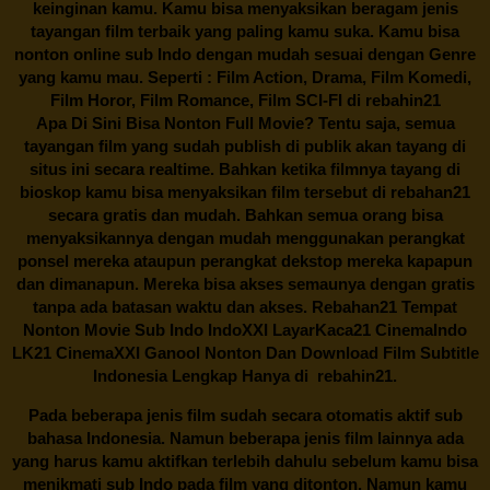
keinginan kamu. Kamu bisa menyaksikan beragam jenis
tayangan film terbaik yang paling kamu suka. Kamu bisa
nonton online sub Indo dengan mudah sesuai dengan Genre
yang kamu mau. Seperti : Film Action, Drama, Film Komedi,
Film Horor, Film Romance, Film SCI-FI di
rebahin21
Apa Di Sini Bisa Nonton Full Movie? Tentu saja, semua
tayangan film yang sudah publish di publik akan tayang di
situs ini secara realtime. Bahkan ketika filmnya tayang di
bioskop kamu bisa menyaksikan film tersebut di
rebahan21
secara gratis dan mudah. Bahkan semua orang bisa
menyaksikannya dengan mudah menggunakan perangkat
ponsel mereka ataupun perangkat dekstop mereka kapapun
dan dimanapun. Mereka bisa akses semaunya dengan gratis
tanpa ada batasan waktu dan akses.
Rebahan21
Tempat
Nonton Movie Sub Indo IndoXXI LayarKaca21 CinemaIndo
LK21 CinemaXXI Ganool Nonton Dan Download Film Subtitle
Indonesia Lengkap Hanya di
rebahin21.
Pada beberapa jenis film sudah secara otomatis aktif sub
bahasa Indonesia. Namun beberapa jenis film lainnya ada
yang harus kamu aktifkan terlebih dahulu sebelum kamu bisa
menikmati sub Indo pada film yang ditonton. Namun kamu