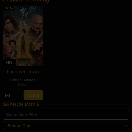
5
HD
Longmen Town
Komedi
,
Misteri
,
China
8
Han
Tonton
May
Zhao
SEARCH MOVIE
2023